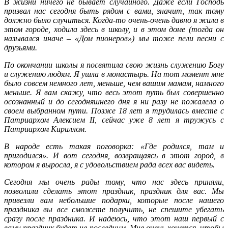
В жизни ничего не бывает случайного. Даже если Господь
призвал нас сегодня быть рядом с вами, значит, так тому
должно было случиться. Когда-то очень-очень давно я жила в
этом городе, ходила здесь в школу, и в этом доме (тогда он
назывался иначе – «Дом пионеров») мы тоже пели песни с
друзьями.
По окончании школы я посвятила свою жизнь служению Богу
и служению людям. Я ушла в монастырь. На тот момент мне
было совсем немного лет, меньше, чем вашим мамам, намного
меньше. Я вам скажу, что весь этот путь был совершенно
осознанный и до сегодняшнего дня я ни разу не пожалела о
своем выбранном пути. Позже 18 лет я трудилась вместе с
Патриархом Алексием II, сейчас уже 8 лет я тружусь с
Патриархом Кириллом.
В народе есть такая поговорка: «Где родился, там и
пригодился». И вот сегодня, возвращаясь в этот город, в
котором я выросла, я с удовольствием рада всех вас видеть.
Сегодня мы очень рады тому, что нас здесь приняли,
позволили сделать этот праздник, праздник для вас. Мы
привезли вам небольшие подарки, которые после нашего
праздника вы все сможете получить, не спешите убегать
сразу после праздника. И надеюсь, что этот наш первый с
вами праздник будет не последним. Мне очень хочется, чтобы