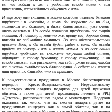
вы нас ждали и мы с радостью всегда могли к вам
приезжать, наслаждаться общением с вами.
И еще хочу вам сказать, в жизни каждого человека бывают
трудности и невзгоды, в каком бы возрасте он ни был,
маленьким или большим, и даже, быть может, уже очень-
очень пожилым. Но всегда помогает преодолеть все скорби
молитва. И поэтому я, конечно же, прошу вас, дорогие дети,
никогда не забывайте молиться. Во всех обстоятельствах
просите Бога, и Он всегда будет рядом с вами. Он всегда
придет на помощь к вам и вашим мамам. А во всех ваших
трудных проблемах вы сможете
получить любой ответ,
обращаясь к своему духовнику, к своему священнику, и он
всегда сможет вам рассказать, как себя нужно вести, чтобы
все в жизни складывалось благополучно. А сейчас мы начнем
наш праздник. Спасибо, что вы пришли».
К рождественским праздникам в Москве благотворители
передали Кресто-Воздвиженскому Иерусалимскому
монастырю много сладких подарков для детей прихожан
обители, а также для детей, проходящих лечение в РРЦ
«Детство», расположенном рядом с монастырем. Подарков
оказалось так много, что их смогли подарить детям на
праздничных концертах как в самой обители, так и на
подворье монастыря в Москве в храме Иреусалимской иконы