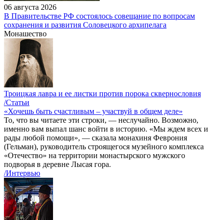
06 августа 2026
В Правительстве РФ состоялось совещание по вопросам
сохранения и развития Соловецкого архипелага
Монашество
Троицкая лавра и ее листки против порока сквернословия
/Статьи
«Хочешь быть счастливым – участвуй в общем деле»
То, что вы читаете эти строки, — неслучайно. Возможно,
именно вам выпал шанс войти в историю. «Мы ждем всех и
рады любой помощи», — сказала монахиня Феврония
(Гельман), руководитель строящегося музейного комплекса
«Отечество» на территории монастырского мужского
подворья в деревне Лысая гора.
/Интервью