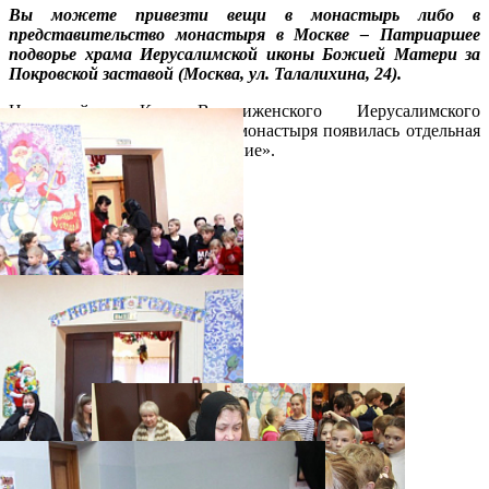
Вы можете привезти вещи в монастырь либо в
представительство монастыря в Москве – Патриаршее
подворье храма Иерусалимской иконы Божией Матери за
Покровской заставой (Москва, ул. Талалихина, 24).
На сайте Кресто-Воздвиженского Иерусалимского
ставропигиального женского монастыря появилась отдельная
страница: «Социальное служение».
Распечатать
Фото