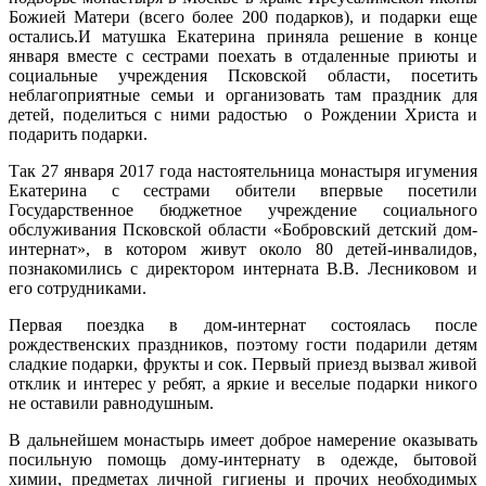
Божией Матери (всего более 200 подарков), и подарки еще
остались.И матушка Екатерина приняла решение в конце
января вместе с сестрами поехать в отдаленные приюты и
социальные учреждения Псковской области, посетить
неблагоприятные семьи и организовать там праздник для
детей, поделиться с ними радостью о Рождении Христа и
подарить подарки.
Так 27 января 2017 года настоятельница монастыря игумения
Екатерина с сестрами обители впервые посетили
Государственное бюджетное учреждение социального
обслуживания Псковской области «Бобровский детский дом-
интернат», в котором живут около 80 детей-инвалидов,
познакомились с директором интерната В.В. Лесниковом и
его сотрудниками.
Первая поездка в дом-интернат состоялась после
рождественских праздников, поэтому гости подарили детям
сладкие подарки, фрукты и сок. Первый приезд вызвал живой
отклик и интерес у ребят, а яркие и веселые подарки никого
не оставили равнодушным.
В дальнейшем монастырь имеет доброе намерение оказывать
посильную помощь дому-интернату в одежде, бытовой
химии, предметах личной гигиены и прочих необходимых