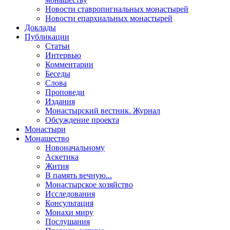
Новости ставропигиальных монастырей
Новости епархиальных монастырей
Доклады
Публикации
Статьи
Интервью
Комментарии
Беседы
Слова
Проповеди
Издания
Монастырский вестник. Журнал
Обсуждение проекта
Монастыри
Монашество
Новоначальному
Аскетика
Жития
В память вечную...
Монастырское хозяйство
Исследования
Консультация
Монахи миру
Послушания