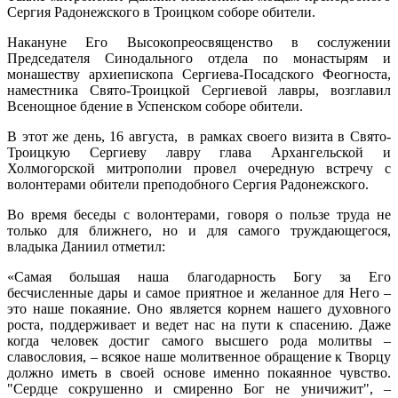
Сергия Радонежского в Троицком соборе обители.
Накануне Его Высокопреосвященство в сослужении
Председателя Синодального отдела по монастырям и
монашеству архиепископа Сергиева-Посадского Феогноста,
наместника Свято-Троицкой Сергиевой лавры, возглавил
Всенощное бдение в Успенском соборе обители.
В этот же день, 16 августа, в рамках своего визита в Свято-
Троицкую Сергиеву лавру глава Архангельской и
Холмогорской митрополии провел очередную встречу с
волонтерами обители преподобного Сергия Радонежского.
Во время беседы с волонтерами, говоря о пользе труда не
только для ближнего, но и для самого труждающегося,
владыка Даниил отметил:
«Самая большая наша благодарность Богу за Его
бесчисленные дары и самое приятное и желанное для Него –
это наше покаяние. Оно является корнем нашего духовного
роста, поддерживает и ведет нас на пути к спасению. Даже
когда человек достиг самого высшего рода молитвы –
славословия, – всякое наше молитвенное обращение к Творцу
должно иметь в своей основе именно покаянное чувство.
"Сердце сокрушенно и смиренно Бог не уничижит", –