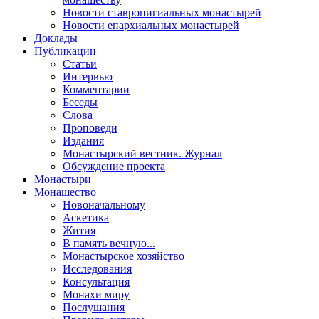
Новости ставропигиальных монастырей
Новости епархиальных монастырей
Доклады
Публикации
Статьи
Интервью
Комментарии
Беседы
Слова
Проповеди
Издания
Монастырский вестник. Журнал
Обсуждение проекта
Монастыри
Монашество
Новоначальному
Аскетика
Жития
В память вечную...
Монастырское хозяйство
Исследования
Консультация
Монахи миру
Послушания