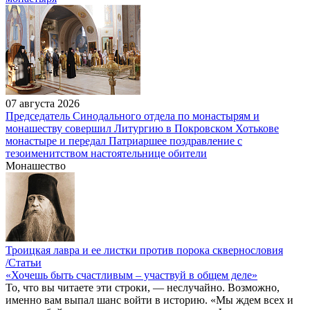
07 августа 2026
Председатель Синодального отдела по монастырям и
монашеству совершил Литургию в Покровском Хотькове
монастыре и передал Патриаршее поздравление с
тезоименитством настоятельнице обители
Монашество
Троицкая лавра и ее листки против порока сквернословия
/Статьи
«Хочешь быть счастливым – участвуй в общем деле»
То, что вы читаете эти строки, — неслучайно. Возможно,
именно вам выпал шанс войти в историю. «Мы ждем всех и