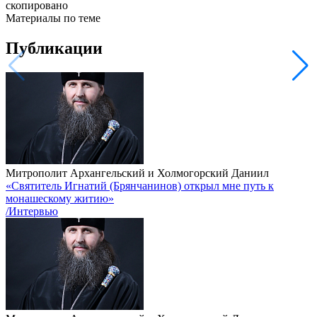
скопировано
Материалы по теме
Публикации
Митрополит Архангельский и Холмогорский Даниил
«Святитель Игнатий (Брянчанинов) открыл мне путь к
монашескому житию»
/Интервью