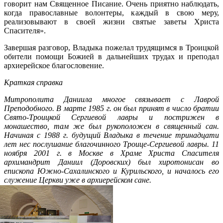
говорит нам Священное Писание. Очень приятно наблюдать,
когда православные волонтеры, каждый в свою меру,
реализовывают в своей жизни святые заветы Христа
Спасителя».
Завершая разговор, Владыка пожелал трудящимся в Троицкой
обители помощи Божией в дальнейших трудах и преподал
архиерейское благословение.
Краткая справка
Митрополита Даниила многое связывает с Лаврой
Преподобного. В марте 1985 г. он был принят в число братии
Свято-Троицкой Сергиевой лавры и пострижен в
монашество, там же был рукоположен в священный сан.
Начиная с 1988 г. будущий Владыка в течение тринадцати
лет нес послушание благочинного Троице-Сергиевой лавры. 11
ноября 2001 г. в Москве в Храме Христа Спасителя
архимандрит Даниил (Доровских) был хиротонисан во
епископа Южно-Сахалинского и Курильского, и началось его
служение Церкви уже в архиерейском сане.
Распечатать
Фото