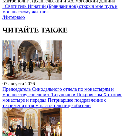
Митрополит Архангельский и Холмогорский Даниил
«Святитель Игнатий (Брянчанинов) открыл мне путь к
монашескому житию»
/Интервью
ЧИТАЙТЕ ТАКЖЕ
07 августа 2026
Председатель Синодального отдела по монастырям и
монашеству совершил Литургию в Покровском Хотькове
монастыре и передал Патриаршее поздравление с
тезоименитством настоятельнице обители