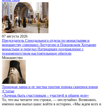
07 августа 2026
Председатель Синодального отдела по монастырям и
монашеству совершил Литургию в Покровском Хотькове
монастыре и передал Патриаршее поздравление с
тезоименитством настоятельнице обители
Монашество
Троицкая лавра и ее листки против порока сквернословия
/Статьи
«Хочешь быть счастливым – участвуй в общем деле»
То, что вы читаете эти строки, — неслучайно. Возможно,
именно вам выпал шанс войти в историю. «Мы ждем всех и