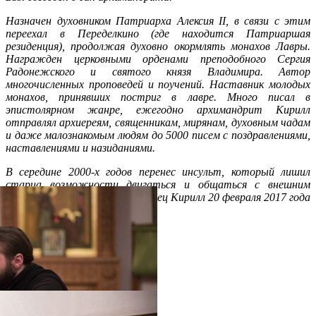
Назначен духовником Патриарха Алексия II, в связи с этим
переехал в Переделкино (где находится Патриаршая
резиденция), продолжая духовно окормлять монахов Лавры.
Награжден церковными орденами преподобного Сергия
Радонежского и святого князя Владимира. Автор
многочисленных проповедей и поучений. Наставник молодых
монахов, принявших постриг в лавре. Много писал в
эпистолярном жанре, ежегодно архимандрит Кирилл
отправлял архиереям, священникам, мирянам, духовным чадам
и даже малознакомым людям до 5000 писем с поздравлениями,
наставлениями и назиданиями.
В середине 2000-х годов перенес инсульт, который лишил
старца возможности двигаться и общаться с внешним
миром. Отошел в Вечность отец Кирилл 20 февраля 2017 года
на 98-м году жизни.
Распечатать
Фото