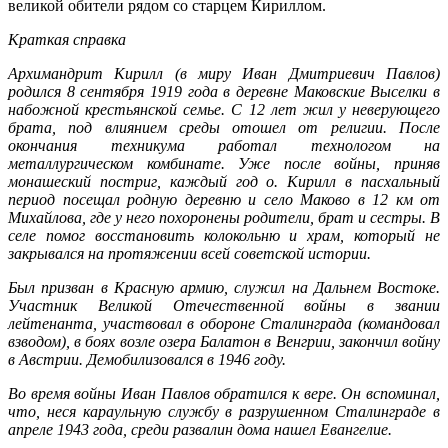
великой обители рядом со старцем Кириллом.
Краткая справка
Архимандрит Кирилл (в миру Иван Дмитриевич Павлов)
родился 8 сентября 1919 года в деревне Маковские Выселки в
набожной крестьянской семье. С 12 лет жил у неверующего
брата, под влиянием среды отошел от религии. После
окончания техникума работал технологом на
металлургическом комбинате. Уже после войны, приняв
монашеский постриг, каждый год о. Кирилл в пасхальный
период посещал родную деревню и село Маково в 12 км от
Михайлова, где у него похоронены родители, брат и сестры. В
селе помог восстановить колокольню и храм, который не
закрывался на протяжении всей советской истории.
Был призван в Красную армию, служил на Дальнем Востоке.
Участник Великой Отечественной войны в звании
лейтенанта, участвовал в обороне Сталинграда (командовал
взводом), в боях возле озера Балатон в Венгрии, закончил войну
в Австрии. Демобилизовался в 1946 году.
Во время войны Иван Павлов обратился к вере. Он вспоминал,
что, неся караульную службу в разрушенном Сталинграде в
апреле 1943 года, среди развалин дома нашел Евангелие.