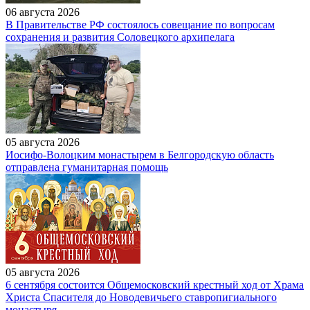
06 августа 2026
В Правительстве РФ состоялось совещание по вопросам
сохранения и развития Соловецкого архипелага
05 августа 2026
Иосифо-Волоцким монастырем в Белгородскую область
отправлена гуманитарная помощь
05 августа 2026
6 сентября состоится Общемосковский крестный ход от Храма
Христа Спасителя до Новодевичьего ставропигиального
монастыря