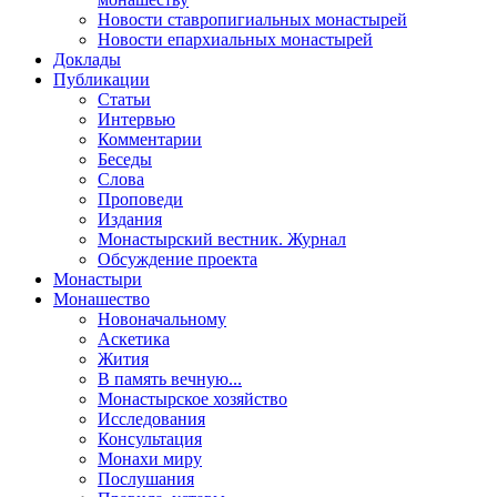
Новости ставропигиальных монастырей
Новости епархиальных монастырей
Доклады
Публикации
Статьи
Интервью
Комментарии
Беседы
Слова
Проповеди
Издания
Монастырский вестник. Журнал
Обсуждение проекта
Монастыри
Монашество
Новоначальному
Аскетика
Жития
В память вечную...
Монастырское хозяйство
Исследования
Консультация
Монахи миру
Послушания