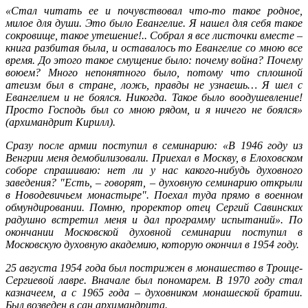
«Стал читать ее и почувствовал что-то такое родное,
милое для души. Это было Евангелие. Я нашел для себя такое
сокровище, такое утешение!.. Собрал я все листочки вместе –
книга разбитая была, и оставалось то Евангелие со мною все
время. До этого такое смущение было: почему война? Почему
воюем? Много непонятного было, потому что сплошной
атеизм был в стране, ложь, правды не узнаешь… Я шел с
Евангелием и не боялся. Никогда. Такое было воодушевление!
Просто Господь был со мною рядом, и я ничего не боялся»
(архимандрит Кирилл).
Сразу после армии поступил в семинарию: «В 1946 году из
Венгрии меня демобилизовали. Приехал в Москву, в Елоховском
соборе спрашиваю: нет ли у нас какого-нибудь духовного
заведения? "Есть, – говорят, – духовную семинарию открыли
в Новодевичьем монастыре". Поехал туда прямо в военном
обмундировании. Помню, проректор отец Сергий Савинских
радушно встретил меня и дал программу испытаний». По
окончании Московской духовной семинарии поступил в
Московскую духовную академию, которую окончил в 1954 году.
25 августа 1954 года был пострижен в монашество в Троице-
Сергиевой лавре. Вначале был пономарем. В 1970 году стал
казначеем, а с 1965 года – духовником монашеской братии.
Был возведен в сан архимандрита.