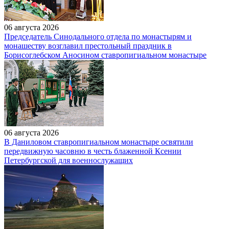
06 августа 2026
Председатель Синодального отдела по монастырям и
монашеству возглавил престольный праздник в
Борисоглебском Аносином ставропигиальном монастыре
06 августа 2026
В Даниловом ставропигиальном монастыре освятили
передвижную часовню в честь блаженной Ксении
Петербургской для военнослужащих