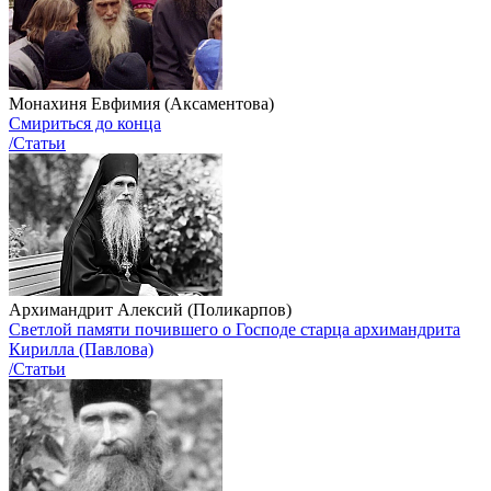
Монахиня Евфимия (Аксаментова)
Смириться до конца
/Статьи
Архимандрит Алексий (Поликарпов)
Светлой памяти почившего о Господе старца архимандрита
Кирилла (Павлова)
/Статьи