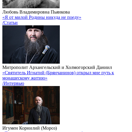
Любовь Владимировна Пьянкова
«Я от милой Родины никуда не поеду»
/Статьи
Митрополит Архангельский и Холмогорский Даниил
«Святитель Игнатий (Брянчанинов) открыл мне путь к
монашескому житию»
/Интервью
Игумен Корнилий (Мороз)