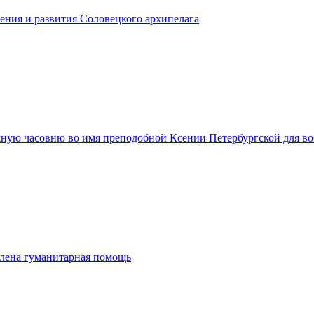
ения и развития Соловецкого архипелага
ную часовню во имя преподобной Ксении Петербургской для в
лена гуманитарная помощь