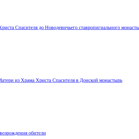
 Христа Спасителя до Новодевичьего ставропигиального монаст
Матери из Храма Христа Спасителя в Донской монастырь
 возрождения обители