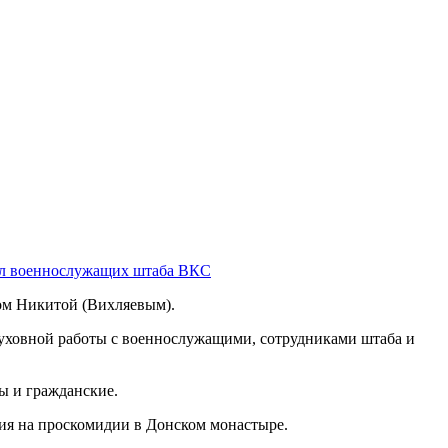
ил военнослужащих штаба ВКС
ом Никитой (Вихляевым).
уховной работы с военнослужащими, сотрудниками штаба и
ы и гражданские.
ния на проскомидии в Донском монастыре.