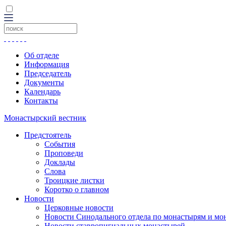
Об отделе
Информация
Председатель
Документы
Календарь
Контакты
Монастырский вестник
Предстоятель
События
Проповеди
Доклады
Слова
Троицкие листки
Коротко о главном
Новости
Церковные новости
Новости Синодального отдела по монастырям и мо
Новости ставропигиальных монастырей