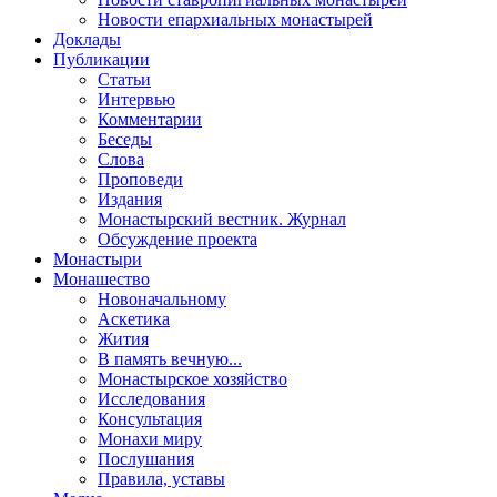
Новости епархиальных монастырей
Доклады
Публикации
Статьи
Интервью
Комментарии
Беседы
Слова
Проповеди
Издания
Монастырский вестник. Журнал
Обсуждение проекта
Монастыри
Монашество
Новоначальному
Аскетика
Жития
В память вечную...
Монастырское хозяйство
Исследования
Консультация
Монахи миру
Послушания
Правила, уставы