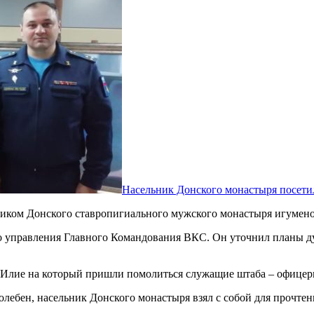
Насельник Донского монастыря посет
ьником Донского ставропигиального мужского монастыря игумен
о управления Главного Командования ВКС. Он уточнил планы д
. Илие на который пришли помолиться служащие штаба – офицер
олебен, насельник Донского монастыря взял с собой для прочте