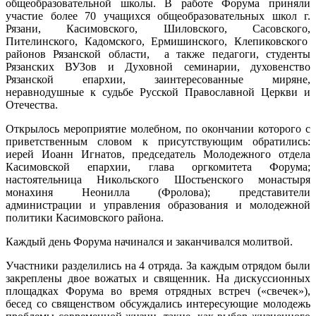
общеобразовательной школы. В работе Форума приняли
участие более 70 учащихся общеобразовательных школ г.
Рязани, Касимовского, Шиловского, Сасовского,
Пителинского, Кадомского, Ермишинского, Клепиковского
районов Рязанской области, а также педагоги, студенты
Рязанских ВУЗов и Духовной семинарии, духовенство
Рязанской епархии, заинтересованные миряне,
неравнодушные к судьбе Русской Православной Церкви и
Отечества.
Открылось мероприятие молебном, по окончании которого с
приветственным словом к присутствующим обратились:
иерей Иоанн Игнатов, председатель Молодежного отдела
Касимовской епархии, глава оргкомитета Форума;
настоятельница Никольского Шостьенского монастыря
монахиня Неонилла (Фролова); представители
администрации и управления образования и молодежной
политики Касимовского района.
Каждый день Форума начинался и заканчивался молитвой.
Участники разделились на 4 отряда. За каждым отрядом были
закреплены двое вожатых и священник. На дискуссионных
площадках Форума во время отрядных встреч («свечек»),
бесед со священством обсуждались интересующие молодежь