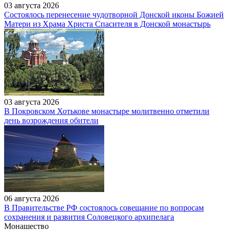
03 августа 2026
Состоялось перенесение чудотворной Донской иконы Божией
Матери из Храма Христа Спасителя в Донской монастырь
03 августа 2026
В Покровском Хотькове монастыре молитвенно отметили
день возрождения обители
06 августа 2026
В Правительстве РФ состоялось совещание по вопросам
сохранения и развития Соловецкого архипелага
Монашество