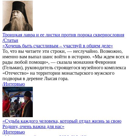
Троицкая лавра и ее листки против порока сквернословия
/Статьи
«Хочешь быть счастливым – участвуй в общем деле»
То, что вы читаете эти строки, — неслучайно. Возможно,
именно вам выпал шанс войти в историю. «Мы ждем всех и
рады любой помощи», — сказала монахиня Феврония
(Гельман), руководитель строящегося музейного комплекса
«Отечество» на территории монастырского мужского
подворья в деревне Лысая гора.
/Интервью
«Судьба каждого человека, который отдал жизнь за свою
Родину, очень важна для нас»
/Интервью