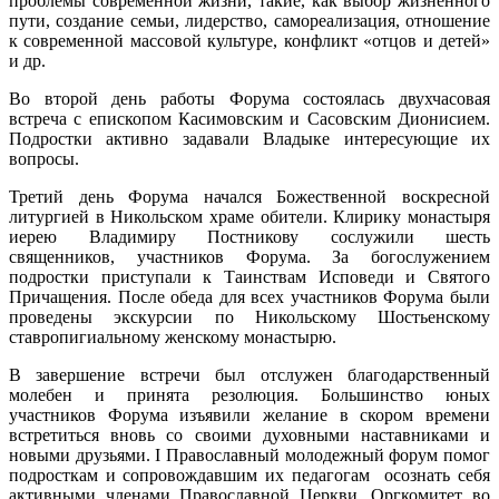
проблемы современной жизни, такие, как выбор жизненного
пути, создание семьи, лидерство, самореализация, отношение
к современной массовой культуре, конфликт «отцов и детей»
и др.
Во второй день работы Форума состоялась двухчасовая
встреча с епископом Касимовским и Сасовским Дионисием.
Подростки активно задавали Владыке интересующие их
вопросы.
Третий день Форума начался Божественной воскресной
литургией в Никольском храме обители. Клирику монастыря
иерею Владимиру Постникову сослужили шесть
священников, участников Форума. За богослужением
подростки приступали к Таинствам Исповеди и Святого
Причащения. После обеда для всех участников Форума были
проведены экскурсии по Никольскому Шостьенскому
ставропигиальному женскому монастырю.
В завершение встречи был отслужен благодарственный
молебен и принята резолюция. Большинство юных
участников Форума изъявили желание в скором времени
встретиться вновь со своими духовными наставниками и
новыми друзьями. I Православный молодежный форум помог
подросткам и сопровождавшим их педагогам осознать себя
активными членами Православной Церкви. Оргкомитет во