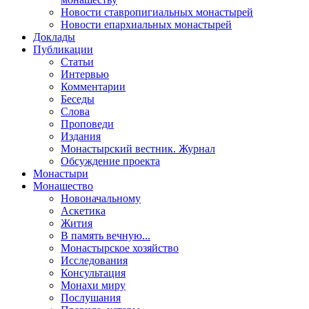
Новости ставропигиальных монастырей
Новости епархиальных монастырей
Доклады
Публикации
Статьи
Интервью
Комментарии
Беседы
Слова
Проповеди
Издания
Монастырский вестник. Журнал
Обсуждение проекта
Монастыри
Монашество
Новоначальному
Аскетика
Жития
В память вечную...
Монастырское хозяйство
Исследования
Консультация
Монахи миру
Послушания