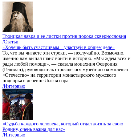
Троицкая лавра и ее листки против порока сквернословия
/Статьи
«Хочешь быть счастливым – участвуй в общем деле»
То, что вы читаете эти строки, — неслучайно. Возможно,
именно вам выпал шанс войти в историю. «Мы ждем всех и
рады любой помощи», — сказала монахиня Феврония
(Гельман), руководитель строящегося музейного комплекса
«Отечество» на территории монастырского мужского
подворья в деревне Лысая гора.
/Интервью
«Судьба каждого человека, который отдал жизнь за свою
Родину, очень важна для нас»
/Интервью