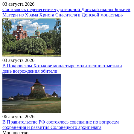
03 августа 2026
Состоялось перенесение чудотворной Донской иконы Божией
Матери из Храма Христа Спасителя в Донской монастырь
03 августа 2026
В Покровском Хотькове монастыре молитвенно отметили
день возрождения обители
06 августа 2026
В Правительстве РФ состоялось совещание по вопросам
сохранения и развития Соловецкого архипелага
Монашество