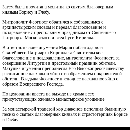
Затем была прочитана молитва ко святым благоверным
князьям Борису и Глебу.
Митрополит Феогност обратился к собравшимся с
архипастырским словом и передал благословение и
поздравление с престольным праздником от Святейшего
Патриарха Московского и всея Руси Кирилла.
В ответном слове игумения Мария поблагодарила
Святейшего Патриарха Кирилла за Святительское
благословение и поздравление, митрополита Феогноста за
совершение Литургии в престольный праздник обители.
Матушка игумения преподнесла Его Высокопреосвященству
расписанное пасхально яйцо с изображением покровителей
обители. Владыка Феогност преподнес пасхальное яйцо с
образом Воскресшего Господа.
По целовании креста на выходе из храма всех
присутствующих ожидало монастырское угощение.
За монастырской трапезой хор диаконов исполнил былинную
песню о святых благоверных князьях и страстотерпцах Борисе
и Глебе.