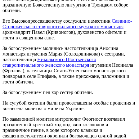
праздничную Божественную литургию в Троицком соборе
обители.
Его Высокопреосвященству сослужили наместник
Саввино-
Сторожевского ставропигиального мужского монастыря
архимандрит Павел (Кривоногов), духовенство обители и
гости в священном сане.
За богослужением молились настоятельница Аносина
монастыря игумения Мария (Солодовникова) с сестрами,
настоятельница
Никольского Шостьенского
ставропигиального женского монастыря
игумения Неонилла
(Фролова), насельницы Свято-Успенского монастырского
подворья в селе Епифань, а также прихожане, паломники и
гости обители.
За богослужением пел хор сестер обители.
На сугубой ектении были провозглашены особые прошения и
вознесена молитва о мире на Украине.
По заамвонной молитве митрополит Феогност возглавил
праздничный крестный ход под звон колоколов и
праздничное пение, в ходе которого владыка и
священнослужители окропили богомольцев святой водой.