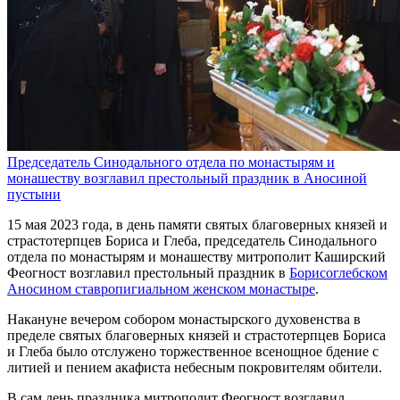
Председатель Синодального отдела по монастырям и
монашеству возглавил престольный праздник в Аносиной
пустыни
15 мая 2023 года, в день памяти святых благоверных князей и
страстотерпцев Бориса и Глеба, председатель Синодального
отдела по монастырям и монашеству митрополит Каширский
Феогност возглавил престольный праздник в
Борисоглебском
Аносином ставропигиальном женском монастыре
.
Накануне вечером собором монастырского духовенства в
пределе святых благоверных князей и страстотерпцев Бориса
и Глеба было отслужено торжественное всенощное бдение с
литией и пением акафиста небесным покровителям обители.
В сам день праздника митрополит Феогност возглавил