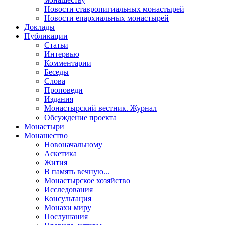
Новости ставропигиальных монастырей
Новости епархиальных монастырей
Доклады
Публикации
Статьи
Интервью
Комментарии
Беседы
Слова
Проповеди
Издания
Монастырский вестник. Журнал
Обсуждение проекта
Монастыри
Монашество
Новоначальному
Аскетика
Жития
В память вечную...
Монастырское хозяйство
Исследования
Консультация
Монахи миру
Послушания