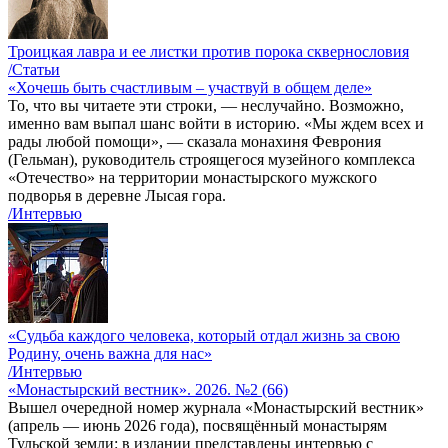
Троицкая лавра и ее листки против порока сквернословия
/Статьи
«Хочешь быть счастливым – участвуй в общем деле»
То, что вы читаете эти строки, — неслучайно. Возможно,
именно вам выпал шанс войти в историю. «Мы ждем всех и
рады любой помощи», — сказала монахиня Феврония
(Гельман), руководитель строящегося музейного комплекса
«Отечество» на территории монастырского мужского
подворья в деревне Лысая гора.
/Интервью
«Судьба каждого человека, который отдал жизнь за свою
Родину, очень важна для нас»
/Интервью
«Монастырский вестник». 2026. №2 (66)
Вышел очередной номер журнала «Монастырский вестник»
(апрель — июнь 2026 года), посвящённый монастырям
Тульской земли: в издании представлены интервью с