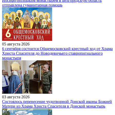
Иосифо-Волоцким монастырем в Белгородскую область
отправлена гуманитарная помощь
05 августа 2026
6 сентября состоится Общемосковский крестный ход от Храма
Христа Спасителя до Новодевичьего ставропигиального
монастыря
03 августа 2026
Состоялось перенесение чудотворной Донской иконы Божией
Матери из Храма Христа Спасителя в Донской монастырь