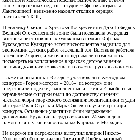
юных подопечных педагога студии «Сфера» Людмилы
Лактюшиной, неизменно находят отклик в сердцах
посетителей КЭЦ.
Празднику Светлого Христова Воскресения и Дню Победы в
Великой Отечественной войне была посвящена очередная
выставка рисунков юных художников студии «Сферa».
Руководство Культурно-эстетическогоцентра выделило для
экспозиции детских работ отдельный зал. Выставка работала
в течение 25 дней, и жители города имели возможность
посмотреть на воплощенное в красках детское видение
величия духовного торжества и торжества русского воинства.
Также воспитанники «Сферы» участвовали в ежегодном
конкурсе «Город мастеров – 2016», на котором они
представили поделки, выполненные из глины. Самобытные
керамические фигурки были по достоинству оценены
членами жюри творческого состязания: воспитанники студии
«Сфера» Иван Ступак и Марк Сакаев получили грaн-при
конкурса. Остальные участники были награждены
дипломами. Вручение наград состоялось 24 мая, в день
памяти святых равноапостольных Кириллa и Мефодия.
На церемонии награждения выступил клирик Николо-
Угрешской обители диакон Димитрий Горбик, который