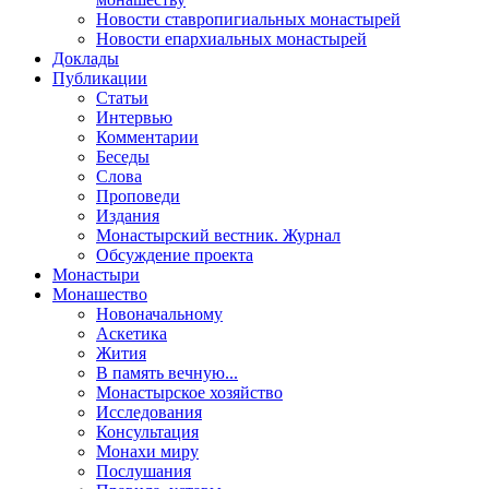
Новости ставропигиальных монастырей
Новости епархиальных монастырей
Доклады
Публикации
Статьи
Интервью
Комментарии
Беседы
Слова
Проповеди
Издания
Монастырский вестник. Журнал
Обсуждение проекта
Монастыри
Монашество
Новоначальному
Аскетика
Жития
В память вечную...
Монастырское хозяйство
Исследования
Консультация
Монахи миру
Послушания