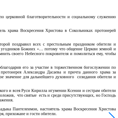
по церковной благотворительности и социальному служению
ель храма Воскресения Христова в Сокольниках протоиерей
торой поздравил всех с престольным праздником обители и
ых угодников Божиих «… потому что общение Церкви земной и
нить своего Небесного покровителя и помолиться ему, чтобы
лагодарив его за участие в торжественном богослужении по
 протоиерея Александра Дасаева и причта данного храма за
е значение для дальнейшего духовного созидания обители и
ого и всея Руси Кирилла игумении Ксении и сестрам обители
оложив, что святые есть и среди присутствующих, но Господь
ажения.
адыка Пантелеимон, настоятель храма Воскресения Христова
я, прихожане и гости обители.