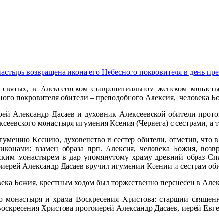
астырь возвращена икона его Небесного покровителя в день пре
 святых, в Алексеевском ставропигиальном женском монасты
ного покровителя обители – преподобного Алексия, человека Б
ерей Александр Дасаев и духовник Алексеевской обители про
сеевского монастыря игумения Ксения (Чернега) с сестрами, а 
умению Ксению, духовенство и сестер обители, отметив, что в
иконами: взамен образа прп. Алексия, человека Божия, возв
ским монастырем в дар упомянутому храму древний образ Спас
тоиерей Александр Дасаев вручил игумении Ксении и сестрам о
века Божия, крестным ходом был торжественно перенесен в Але
го монастыря и храма Воскресения Христова: старший свяще
Воскресения Христова протоиерей Александр Дасаев, иерей Евген