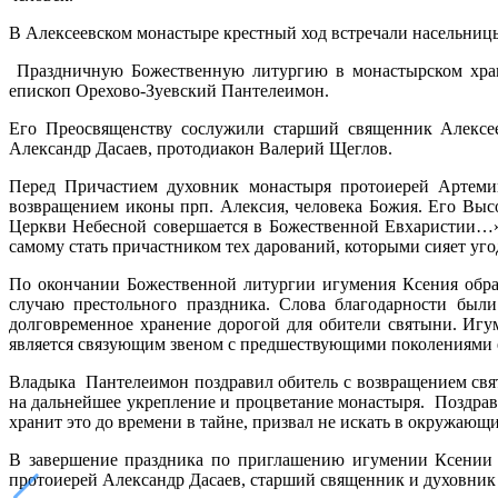
В Алексеевском монастыре крестный ход встречали насельниц
Праздничную Божественную литургию в монастырском храме
епископ Орехово-Зуевский Пантелеимон.
Его Преосвященству сослужили старший священник Алексее
Александр Дасаев, протодиакон Валерий Щеглов.
Перед Причастием духовник монастыря протоиерей Артемий
возвращением иконы прп. Алексия, человека Божия. Его Выс
Церкви Небесной совершается в Божественной Евхаристии…»,
самому стать причастником тех дарований, которыми сияет уг
По окончании Божественной литургии игумения Ксения обра
случаю престольного праздника. Слова благодарности были
долговременное хранение дорогой для обители святыни. Иг
является связующим звеном с предшествующими поколениями 
Владыка Пантелеимон поздравил обитель с возвращением свя
на дальнейшее укрепление и процветание монастыря. Поздрав
хранит это до времени в тайне, призвал не искать в окружающ
В завершение праздника по приглашению игумении Ксении и
протоиерей Александр Дасаев, старший священник и духовник