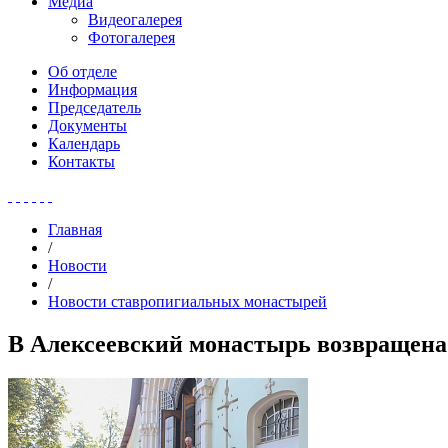
Медиа
Видеогалерея
Фотогалерея
Об отделе
Информация
Председатель
Документы
Календарь
Контакты
Главная
/
Новости
/
Новости ставропигиальных монастырей
В Алексеевский монастырь возвращена 