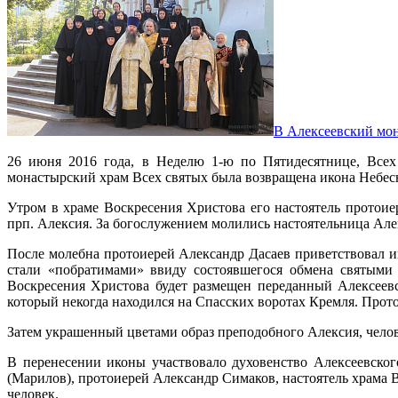
В Алексеевский мон
26 июня 2016 года, в Неделю 1-ю по Пятидесятнице, Всех
монастырский храм Всех святых была возвращена икона Небес
Утром в храме Воскресения Христова его настоятель протои
прп. Алексия. За богослужением молились настоятельница Алек
После молебна протоиерей Александр Дасаев приветствовал иг
стали «побратимами» ввиду состоявшегося обмена святыми 
Воскресения Христова будет размещен переданный Алексеев
который некогда находился на Спасских воротах Кремля. Про
Затем украшенный цветами образ преподобного Алексия, чело
В перенесении иконы участвовало духовенство Алексеевско
(Марилов), протоиерей Александр Симаков, настоятель храма 
человек.