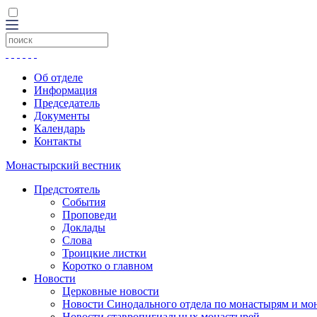
Об отделе
Информация
Председатель
Документы
Календарь
Контакты
Монастырский вестник
Предстоятель
События
Проповеди
Доклады
Слова
Троицкие листки
Коротко о главном
Новости
Церковные новости
Новости Синодального отдела по монастырям и мо
Новости ставропигиальных монастырей