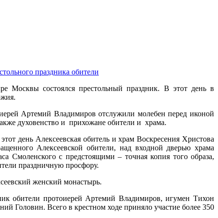
стольного праздника обители
ре Москвы состоялся престольный праздник. В этот день в
ожия.
тоиерей Артемий Владимиров отслужили молебен перед иконой
также духовенство и прихожане обители и храма.
 этот день Алексеевская обитель и храм Воскресения Христова
ращенного Алексеевской обители, над входной дверью храма
а Смоленского с предстоящими – точная копия того образа,
бители праздничную просфору.
ксеевский женский монастырь.
нник обители протоиерей Артемий Владимиров, игумен Тихон
ий Головин. Всего в крестном ходе приняло участие более 350