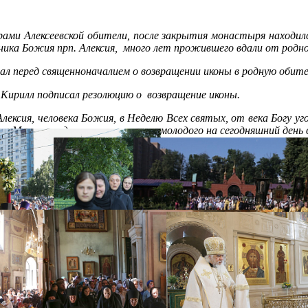
трами Алексеевской обители, после закрытия монастыря находил
дника Божия прп. Алексия, много лет прожившего вдали от родн
ал перед священноначалием о возвращении иконы в родную обите
 Кирилл подписал резолюцию о возвращение иконы.
 Алексия, человека Божия, в Неделю Всех святых, от века Богу 
в Москве и одновременно самого молодого на сегодняшний день 