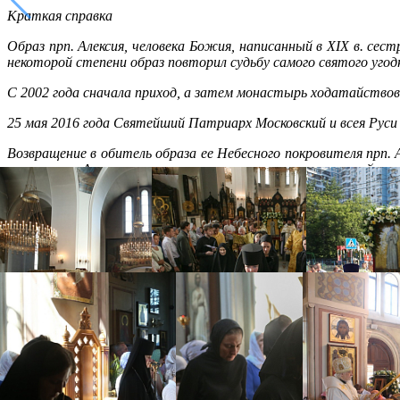
Краткая справка
Образ прп. Алексия, человека Божия, написанный в XIX в. сес
некоторой степени образ повторил судьбу самого святого уго
С 2002 года сначала приход, а затем монастырь ходатайствов
25 мая 2016 года Святейший Патриарх Московский и всея Руси
Возвращение в обитель образа ее Небесного покровителя прп.
настоящим Алексеевского монастыря, исторически старейшего 
Распечатать
Фото