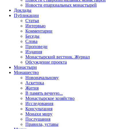
Новости епархиальных монастырей
Доклады
Публикации
Статьи
Интервью
Комментарии
Беседы
Слова
Проповеди
Издания
Монастырский вестник. Журнал
Обсуждение проекта
Монастыри
Монашество
Новоначальному
Аскетика
Жития
В память вечную...
Монастырское хозяйство
Исследования
Консультация
Монахи миру
Послушания
Правила, уставы