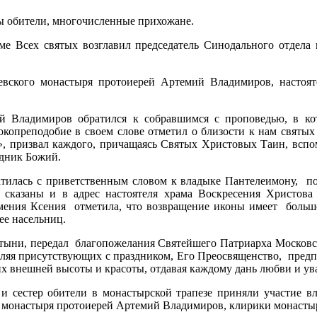
ы обители, многочисленные прихожане.
 Всех святых возглавил председатель Синодального отдела 
вского монастыря протоиерей Артемий Владимиров, настоят
 Владимиров обратился к собравшимся с проповедью, в ко
окопреподобие в своем слове отметил о близости к нам свят
 призвал каждого, причащаясь Святых Христовых Таин, вспом
одник Божий.
тилась с приветственным словом к владыке Пантелеимону, поб
 сказаны и в адрес настоятеля храма Воскресения Христова
умения Ксения отметила, что возвращение иконы имеет большо
ее насельниц.
тыни, передал благопожелания Святейшего Патриарха Московск
ляя присутствующих с праздником, Его Преосвященство, предп
их внешней высоты и красоты, отдавая каждому дань любви и ув
 сестер обители в монастырской трапезе приняли участие вл
 монастыря протоиерей Артемий Владимиров, клирики монастыр