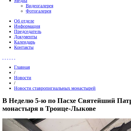
Медиа
Видеогалерея
Фотогалерея
Об отделе
Информация
Председатель
Документы
Календарь
Контакты
Главная
/
Новости
/
Новости ставропигиальных монастырей
В Неделю 5-ю по Пасхе Святейший Пат
монастыря в Троице-Лыкове