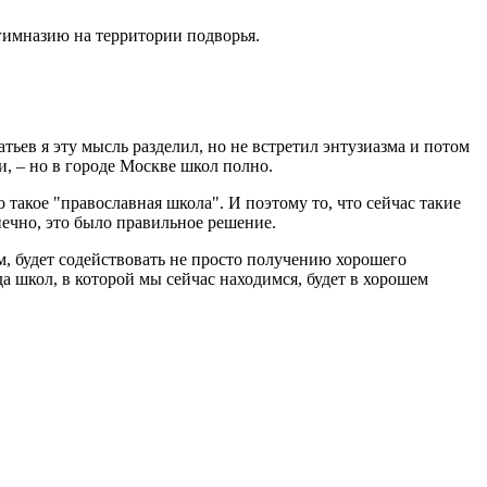
гимназию на территории подворья.
тьев я эту мысль разделил, но не встретил энтузиазма и потом
и, – но в городе Москве школ полно.
о такое "православная школа". И поэтому то, что сейчас такие
нечно, это было правильное решение.
м, будет содействовать не просто получению хорошего
а школ, в которой мы сейчас находимся, будет в хорошем