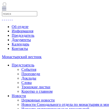
Об отделе
Информация
Председатель
Документы
Календарь
Контакты
Монастырский вестник
Предстоятель
События
Проповеди
Доклады
Слова
Троицкие листки
Коротко о главном
Новости
Церковные новости
Новости Синодального отдела по монастырям и мо
Новости ставропигиальных монастырей