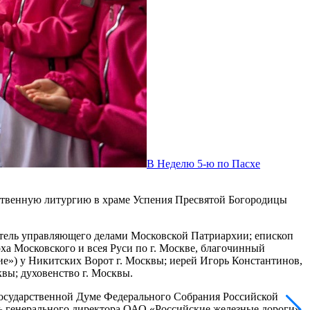
В Неделю 5-ю по Пасхе
ественную литургию в храме Успения Пресвятой Богородицы
итель управляющего делами Московской Патриархии; епископ
а Московского и всея Руси по г. Москве, благочинный
ие») у Никитских Ворот г. Москвы; иерей Игорь Константинов,
вы; духовенство г. Москвы.
Государственной Думе Федерального Собрания Российской
ь генерального директора ОАО «Российские железные дороги»