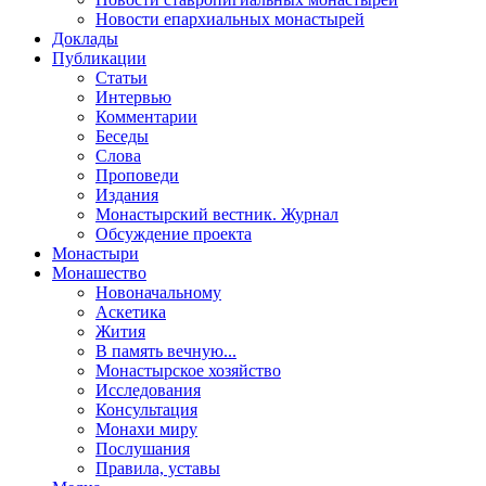
Новости епархиальных монастырей
Доклады
Публикации
Статьи
Интервью
Комментарии
Беседы
Слова
Проповеди
Издания
Монастырский вестник. Журнал
Обсуждение проекта
Монастыри
Монашество
Новоначальному
Аскетика
Жития
В память вечную...
Монастырское хозяйство
Исследования
Консультация
Монахи миру
Послушания
Правила, уставы