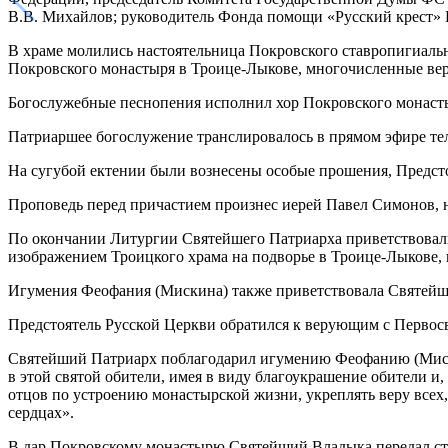
В.В. Михайлов; руководитель Фонда помощи «Русский крест» Е
В храме молились настоятельница Покровского ставропигиаль
Покровского монастыря в Троице-Лыкове, многочисленные ве
Богослужебные песнопения исполнил хор Покровского монаст
Патриаршее богослужение транслировалось в прямом эфире тел
На сугубой ектении были вознесены особые прошения, Предст
Проповедь перед причастием произнес иерей Павел Симонов, н
По окончании Литургии Святейшего Патриарха приветствовали
изображением Троицкого храма на подворье в Троице-Лыкове
Игумения Феофания (Мискина) также приветствовала Святейше
Предстоятель Русской Церкви обратился к верующим с Первос
Святейший Патриарх поблагодарил игумению Феофанию (Мискин
в этой святой обители, имея в виду благоукрашение обители и, 
отцов по устроению монастырской жизни, укреплять веру всех,
сердцах».
В дар Покровскому монастырю Святейший Владыка передал ст