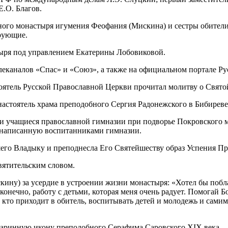
.О. Благов.
ного монастыря игумения Феофания (Мискина) и сестры обител
рующие.
ыря под управлением Екатерины Лобовиковой.
еканалов «Спас» и «Союз», а также на официальном портале Ру
оятель Русской Православной Церкви прочитал молитву о Свято
астоятель храма преподобного Сергия Радонежского в Бибиреве
 учащиеся православной гимназии при подворье Покровского м
, написанную воспитанниками гимназии.
го Владыку и преподнесла Его Святейшеству образ Успения Пр
вятительским словом.
у) за усердие в устроении жизни монастыря: «Хотел бы поблаг
конечно, работу с детьми, которая меня очень радует. Помогай Б
 кто приходит в обитель, воспитывать детей и молодежь и сами
аринную икону преподобного Серафима Саровского XIX века.