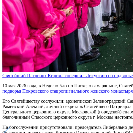
Святейший Патриарх Кирилл совершил Литургию на подворье 
10 мая 2026 года, в Неделю 5-ю по Пасхе, о самаряныне, Св
подворья
Покровского ставропигиального женского монастыря
Его Святейшеству сослужили: архиепископ Зеленоградский Сав
Раменский Алексий, личный секретарь Святейшего Патриарха К
Центрального церковного округа Московской (городской) епар
благочинный Спасского церковного округа г. Москвы настояте
На богослужении присутствовали: председатель Либерально-д
Федерации, председатель Комитета Государственной Думы ФС