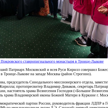
Покровского ставропигиального монастыря в Троице-Лыкове
ятейший Патриарх Московский и всея Руси Кирилл совершил Бож
в Троице-Лыкове на западе Москвы (район Строгино).
ва, председатель Синодального миссионерского отдела, замест
ирилла; протопресвитер Владимир Диваков, секретарь Патриарх
хии, настоятель храма Вознесения Господня («Большое Вознесен
ль храма Владимирской иконы Божией Матери в Куркине г. Моск
емократической партии России, руководитель фракции ЛДПР в 
 РФ по международным делам Л.Э. Слуцкий; первый заместител