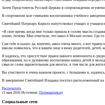
Затем Предстоятель Русской Церкви в сопровождении игумени
В спортивном зале гимназии воспитанники учебного заведени
Святейший Патриарх Кирилл напутствовал учащих и учащихся
«В свое время, когда мне только пришла в голову мысль создава
понял, почему. Мне ответили, что школ в Москве полно. Где-то
Сам себе я сказал: да, конечно, школ очень много, а вот право
школы появились, что в вашем лице я вижу родителей, детей, к
Я надеюсь, что присутствие православного компонента в сред
образования, но и духовному воспитанию наших детей и молодеж
смысле слова заразительным для многих, в том числе для жите
Вы участвуете в очень важном проекте, с большими и, надеюс
В завершение Святейший Владыка посетил расположенный на 
Распечатать
11 мая 2026
Источник:
Патриархия.ру
Социальные сети