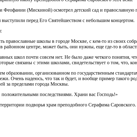
и Феофании (Мискиной) осмотрел детский сад и православную 
я выступили перед Его Святейшеством с небольшим концертом.
:
ть православные школы в городе Москве, с кем-то из своих собра
 в районном центре, может быть, они нужны, еще где-то в област
славных школ почти совсем нет. Не было даже четкого понятия, чт
оторые связаны с этими школами, свидетельствует о том, что, ко
нем образовании, организованном по государственным стандарта
и. Очень надеюсь, что так и будет, и вообще пример такого род
лей за пределами города Москвы.
ь, положительными последствиями. Храни вас Господь!»
территории подворья храм преподобного Серафима Саровского.