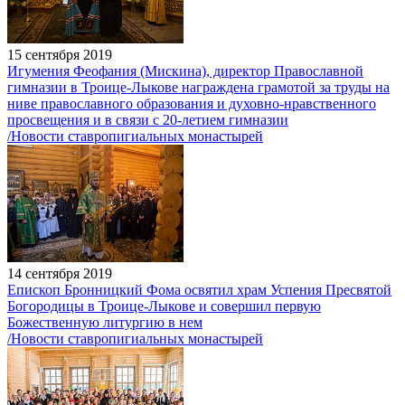
15 сентября 2019
Игумения Феофания (Мискина), директор Православной
гимназии в Троице-Лыкове награждена грамотой за труды на
ниве православного образования и духовно-нравственного
просвещения и в связи с 20-летием гимназии
/Новости ставропигиальных монастырей
14 сентября 2019
Епископ Бронницкий Фома освятил храм Успения Пресвятой
Богородицы в Троице-Лыкове и совершил первую
Божественную литургию в нем
/Новости ставропигиальных монастырей