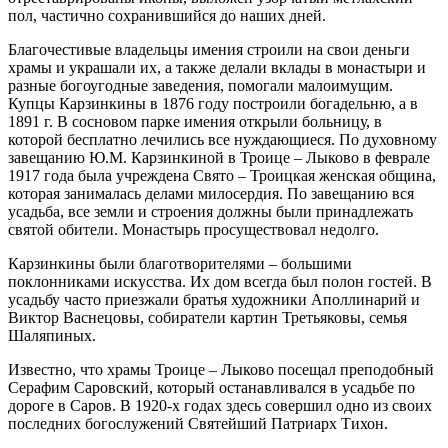
пол, частично сохранившийся до наших дней.
Благочестивые владельцы имения строили на свои деньги
храмы и украшали их, а также делали вклады в монастыри и
разные богоугодные заведения, помогали малоимущим.
Купцы Карзинкины в 1876 году построили богадельню, а в
1891 г. В сосновом парке имения открыли больницу, в
которой бесплатно лечились все нуждающиеся. По духовному
завещанию Ю.М. Карзинкиной в Троице – Лыково в феврале
1917 года была учреждена Свято – Троицкая женская община,
которая занималась делами милосердия. По завещанию вся
усадьба, все земли и строения должны были принадлежать
святой обители. Монастырь просуществовал недолго.
Карзинкины были благотворителями – большими
поклонниками искусства. Их дом всегда был полон гостей. В
усадьбу часто приезжали братья художники Аполлинарий и
Виктор Васнецовы, собиратели картин Третьяковы, семья
Шаляпиных.
Известно, что храмы Троице – Лыково посещал преподобный
Серафим Саровский, который останавливался в усадьбе по
дороге в Саров. В 1920-х годах здесь совершил одно из своих
последних богослужений Святейший Патриарх Тихон.