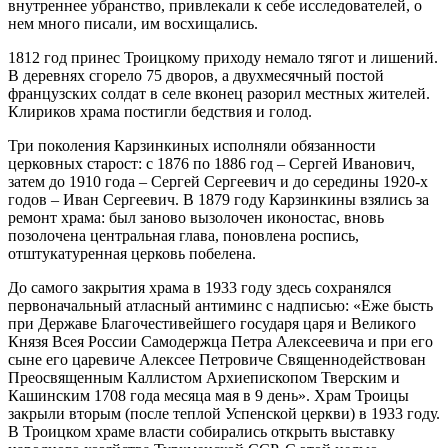
внутреннее убранство, привлекали к себе исследователей, о
нем много писали, им восхищались.
1812 год принес Троицкому приходу немало тягот и лишений.
В деревнях сгорело 75 дворов, а двухмесячный постой
французских солдат в селе вконец разорил местных жителей.
Клириков храма постигли бедствия и голод.
Три поколения Карзинкиных исполняли обязанности
церковных старост: с 1876 по 1886 год – Сергей Иванович,
затем до 1910 года – Сергей Сергеевич и до середины 1920-х
годов – Иван Сергеевич. В 1879 году Карзинкины взялись за
ремонт храма: был заново вызолочен иконостас, вновь
позолочена центральная глава, поновлена роспись,
отштукатуренная церковь побелена.
До самого закрытия храма в 1933 году здесь сохранялся
первоначальный атласный антиминс с надписью: «Еже бысть
при Державе Благочестивейшего государя царя и Великого
Князя Всея России Самодержца Петра Алексеевича и при его
сыне его царевиче Алексее Петровиче Священнодействован
Преосвященным Каллистом Архиепископом Тверским и
Кашинским 1708 года месяца мая в 9 день». Храм Троицы
закрыли вторым (после теплой Успенской церкви) в 1933 году.
В Троицком храме власти собирались открыть выставку