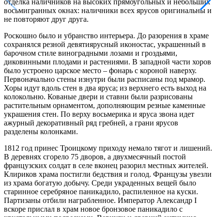
отделка наличников на высоких прямоугольных и небольших
восьмигранных окнах: наличники всех ярусов оригинальны и
не повторяют друг друга.
Роскошно было и убранство интерьера. До разорения в храме
сохранялся резной девятиярусный иконостас, украшенный в
барочном стиле виноградными лозами и гроздьями,
диковинными плодами и растениями. В западной части хоров
было устроено царское место – фонарь с короной наверху.
Первоначально стены изнутри были расписаны под мрамор.
Хоры идут вдоль стен в два яруса; из верхнего есть выход на
колокольню. Кованые двери и ставни были разрисованы
растительным орнаментом, дополняющим резные каменные
украшения стен. По верху восьмерика и яруса звона идет
ажурный декоративный ряд гребней, а грани ярусов
разделены колонками.
1812 год принес Троицкому приходу немало тягот и лишений.
В деревнях сгорело 75 дворов, а двухмесячный постой
французских солдат в селе вконец разорил местных жителей.
Клириков храма постигли бедствия и голод. Французы увезли
из храма богатую добычу. Среди украденных вещей было
старинное серебряное паникадило, распиленное на куски.
Партизаны отбили награбленное. Император Александр I
вскоре прислал в храм новое бронзовое паникадило с