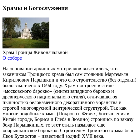
Храмы и Богослужения
Храм Троицы Живоначальной
О соборе
На основании архивных материалов выяснилось, что
заказчиком Троицкого храма был сам стольник Мартемьян
Кириллович Нарышкин и что его строительство (без отделки)
было закончено в 1694 году. Храм построен в стиле
«московского барокко» (синтез западного барокко и
древнерусского национального стиля), отличавшегоя
пышностью белокаменного декоративного убранства и
строгой многоярусной центрической структурой. Так как
многие подобные храмы (Покрова в Филях, Богоявления в
Китай-городе, Бориса и Глеба в Зюзино) строились по заказу
бояр Нарышкиных, то этот стиль называют еще
«нарышкинское барокко». Строителем Троицкого храма был
Яков Бухвостов – известный зодчий XVII века.