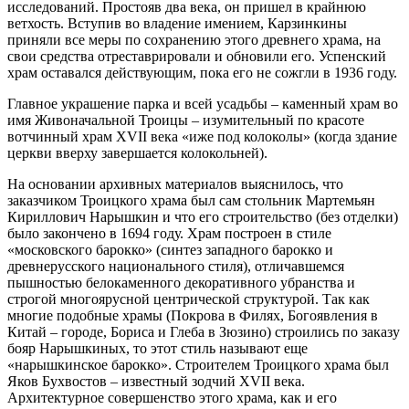
исследований. Простояв два века, он пришел в крайнюю
ветхость. Вступив во владение имением, Карзинкины
приняли все меры по сохранению этого древнего храма, на
свои средства отреставрировали и обновили его. Успенский
храм оставался действующим, пока его не сожгли в 1936 году.
Главное украшение парка и всей усадьбы – каменный храм во
имя Живоначальной Троицы – изумительный по красоте
вотчинный храм XVII века «иже под колоколы» (когда здание
церкви вверху завершается колокольней).
На основании архивных материалов выяснилось, что
заказчиком Троицкого храма был сам стольник Мартемьян
Кириллович Нарышкин и что его строительство (без отделки)
было закончено в 1694 году. Храм построен в стиле
«московского барокко» (синтез западного барокко и
древнерусского национального стиля), отличавшемся
пышностью белокаменного декоративного убранства и
строгой многоярусной центрической структурой. Так как
многие подобные храмы (Покрова в Филях, Богоявления в
Китай – городе, Бориса и Глеба в Зюзино) строились по заказу
бояр Нарышкиных, то этот стиль называют еще
«нарышкинское барокко». Строителем Троицкого храма был
Яков Бухвостов – известный зодчий XVII века.
Архитектурное совершенство этого храма, как и его