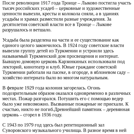
После революции 1917 года Троице – Лыково постигла участь
тысяч российских усадеб – церковные и художественные
ценности вывезли, кресты и колокола сняли, а в зданиях
усадьбы и храмах разместили разные учреждения. За
десятилетия советской власти все в Троице – Лыкове
разрушалось и ветшало.
Усадьба была разделена на части и ее существование как
единого целого закончилось. В 1924 году советские власти
вывезли группу детей из Туркмении и устроили здесь
называемый Туркменский дом просвещения и интернат.
Бывшую домовую церковь Карзинкиных использовали под
лекторий, кинотеатр и клуб. Юные граждане советской
Туркмении работали на пасеке, в огороде, в яблоневом саду –
хозяйство интерната было во многом натуральным.
В феврале 1929 года колония загорелась. Огонь
подозрительным образом оказался одновременно в различных
местах. Пожар разгорался. Потушить его с помощью ведер
было уже невозможно. Вызванные пожарные не приехали. К
счастью, никто не погиб.Древнейший памятник – деревянная
церковь – сгорел в 1936 году.
С 1943 по 1979 год здесь был репетиционный зал
Суворовского музыкального училища. В разное время в ней