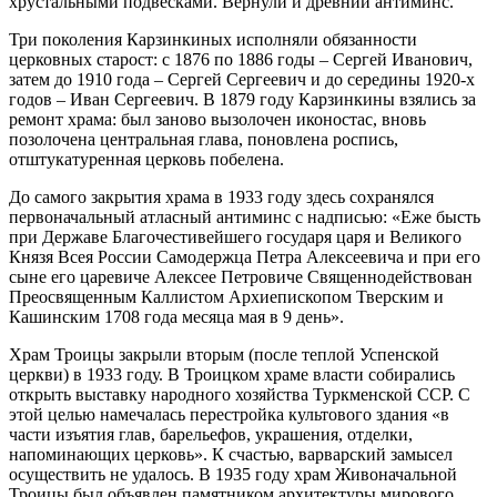
хрустальными подвесками. Вернули и древний антиминс.
Три поколения Карзинкиных исполняли обязанности
церковных старост: с 1876 по 1886 годы – Сергей Иванович,
затем до 1910 года – Сергей Сергеевич и до середины 1920-х
годов – Иван Сергеевич. В 1879 году Карзинкины взялись за
ремонт храма: был заново вызолочен иконостас, вновь
позолочена центральная глава, поновлена роспись,
отштукатуренная церковь побелена.
До самого закрытия храма в 1933 году здесь сохранялся
первоначальный атласный антиминс с надписью: «Еже бысть
при Державе Благочестивейшего государя царя и Великого
Князя Всея России Самодержца Петра Алексеевича и при его
сыне его царевиче Алексее Петровиче Священнодействован
Преосвященным Каллистом Архиепископом Тверским и
Кашинским 1708 года месяца мая в 9 день».
Храм Троицы закрыли вторым (после теплой Успенской
церкви) в 1933 году. В Троицком храме власти собирались
открыть выставку народного хозяйства Туркменской ССР. С
этой целью намечалась перестройка культового здания «в
части изъятия глав, барельефов, украшения, отделки,
напоминающих церковь». К счастью, варварский замысел
осуществить не удалось. В 1935 году храм Живоначальной
Троицы был объявлен памятником архитектуры мирового