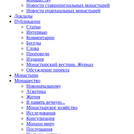
Новости ставропигиальных монастырей
Новости епархиальных монастырей
Доклады
Публикации
Статьи
Интервью
Комментарии
Беседы
Слова
Проповеди
Издания
Монастырский вестник. Журнал
Обсуждение проекта
Монастыри
Монашество
Новоначальному
Аскетика
Жития
В память вечную...
Монастырское хозяйство
Исследования
Консультация
Монахи миру
Послушания