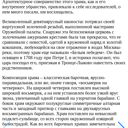
Архитектурное совершенство этого храма, как и его
внутреннее убранство, привлекали к себе исследователей, о
нем много писали, им восхищались.
Великолепный девятиярусный иконостас потрясал своей
виртуозной золоченой резьбой, выполненной мастерами
Оружейной палаты. Снаружи эта белоснежная церковь с
золочеными ажурными крестами была так прекрасна, что ее
сравнивали с невестой, одетой в кружевной наряд и золотой
кокошник, любующейся на свое отражение в водах Москвы-
реки, поэтому храм еще называли «Белым лебедем». Он был
освящен в 1708 году при Петре I, и историки полагают, что
царь посещал его, приезжая в Троице-Лыково навестить своих
родственников.
Композиция храма – классическая барочная, ярусно-
пирамидальная, или же, иначе говоря, «восьмерик на
четверике». На широкий четверик поставлен высокий
широкий восьмерик, а на нем установлен более узкий ярус
звона, увенчанный одной главкой на узорчатом барабане. С
боков храм окружают полукруглые симметричные алтарная
часть и западный притвор с главками на двухъярусных
восьмигранных барабанах. Храм поставлен на невысокий
подклет-гульбище, со всех сторон окруженный изящной
балюстрадой. Как во всех барочных храмах замечательна