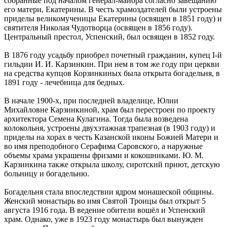
собранные под началом генерал-майора согласно завещанию
его матери, Екатерины. В честь храмоздателей были устроены
приделы великомученицы Екатерины (освящен в 1851 году) и
святителя Николая Чудотворца (освящен в 1856 году).
Центральный престол, Успенский, был освящен в 1852 году.
В 1876 году усадьбу приобрел почетный гражданин, купец I-й
гильдии И. И. Карзинкин. При нем в том же году при церкви
на средства купцов Корзинкиных была открыта богадельня, в
1891 году - лечебница для бедных.
В начале 1900-х, при последней владелице, Юлии
Михайловне Карзинкиной, храм был перестроен по проекту
архитектора Семена Кулагина. Тогда была возведена
колокольня, устроены двухэтажная трапезная (в 1903 году) и
приделы на хорах в честь Казанской иконы Божией Матери и
во имя преподобного Серафима Саровского, а наружные
объемы храма украшены фризами и кокошниками. Ю. М.
Карзинкина также открыла школу, сиротский приют, детскую
больницу и богадельню.
Богадельня стала впоследствии ядром монашеской общины.
Женский монастырь во имя Святой Троицы был открыт 5
августа 1916 года. В ведение обители вошёл и Успенский
храм. Однако, уже в 1923 году монастырь был вынужден