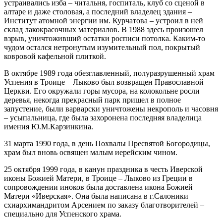
устраивались изба – читальня, госпиталь, клуб со сценой в
алтаре и даже столовая, а последний владелец здания –
Институт атомной энергии им. Курчатова – устроил в ней
склад лакокрасочных материалов. В 1988 здесь произошел
взрыв, уничтоживший остатки росписи потолка. Каким-то
чудом остался нетронутым изумительный пол, покрытый
ковровой кафельной плиткой.
В октябре 1989 года обезглавленный, полуразрушенный храм
Успения в Троице – Лыково был возвращен Православной
Церкви. Его окружали горы мусора, на колокольне росли
деревья, некогда прекрасный парк пришел в полное
запустение, были варварски уничтожены некрополь и часовня
– усыпальница, где была захоронена последняя владелица
имения Ю.М.Карзинкина.
31 марта 1990 года, в день Похвалы Пресвятой Богородицы,
храм был вновь освящен малым иерейским чином.
25 октября 1999 года, в канун праздника в честь Иверской
иконы Божией Матери, в Троице – Лыково из Греции в
сопровождении иноков была доставлена икона Божией
Матери «Иверская». Она была написана в г.Салоники
схиархимандритом Арсением по заказу благотворителей –
специально для Успенского храма.