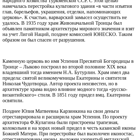
народного хозяйства Туркменской ССР. С этой целью
намечалась перестройка культового здания «в части изъятия
глав, барельефов, украшения, отделки, напоминающих
церковь». К счастью, варварский замысел осуществить не
удалось. В 1935 году храм Живоначальной Троицы был
объявлен памятником архитектуры мирового значения и взят
на учет Лигой Наций, позднее комиссией ЮНЕСКО. Таким
образом он был спасен от разрушения.
Каменную церковь во имя Успения Пресвятой Богородицы в
Троице – Лыково построил во второй половине XIX века
владевшиий тогда имением Н.А. Бутурлин. Храм имел два
придела: святой великомученицы Екатерины и святителя
Николая Чудотворца. Автор проекта неизвестен, но в
архитектуре храма видно влияние модного тогда «русско-
византийского» стиля. В 1851 году придел вмц. Екатерины
освятили.
Позднее Юлия Матвеевна Карзинкина на свои деньги
отреставрировала и расширила храм Успения. По проекту
архитектора Ф.Кулагина были пристроены трапезная,
колокольня и на хорах новый придел в честь казанской иконы
Божией Матери. При перестройке был вызолочен иконостас,
отреставрированы иконы, выложен узорчатый метлахский