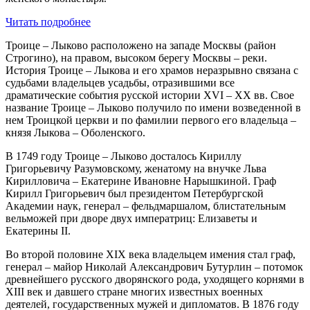
Читать подробнее
Троице – Лыково расположено на западе Москвы (район
Строгино), на правом, высоком берегу Москвы – реки.
История Троице – Лыкова и его храмов неразрывно связана с
судьбами владельцев усадьбы, отразившими все
драматические события русской истории XVI – XX вв. Свое
название Троице – Лыково получило по имени возведенной в
нем Троицкой церкви и по фамилии первого его владельца –
князя Лыкова – Оболенского.
В 1749 году Троице – Лыково досталось Кириллу
Григорьевичу Разумовскому, женатому на внучке Льва
Кирилловича – Екатерине Ивановне Нарышкиной. Граф
Кирилл Григорьевич был президентом Петербургской
Академии наук, генерал – фельдмаршалом, блистательным
вельможей при дворе двух императриц: Елизаветы и
Екатерины II.
Во второй половине XIX века владельцем имения стал граф,
генерал – майор Николай Александрович Бутурлин – потомок
древнейшего русского дворянского рода, уходящего корнями в
XIII век и давшего стране многих известных военных
деятелей, государственных мужей и дипломатов. В 1876 году