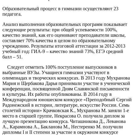
Образовательный процесс в гимназии осуществляют 23
педагога.
Анализ выполнения образовательных программ показывает
следующие результаты: при общей успеваемости 100%,
качество знаний, как его оценивают преподаватели школы,
составляет 70% качества в целом по образовательному
учреждению. Результаты итоговой аттестации за 2012-2013
учебный год: ГИА-9 – качество знаний 73%, ЕГЭ средний
балл – 51.
Следует отметить 100% поступление выпускников в
выбранные ВУЗы. Учащиеся гимназии участвуют в
олимпиадах и творческих конкурсах. В 2013 году Мухранова
Мария и Щербакова Дарья принимали участие в ученической
конференции, посвященной Дням Славянской письменности
и культуры. Их работы опубликованы. В 2014 году в
Международном юношеском конкурсе «Преподобный Сергий
Радонежский в истории, литературе, искусстве России. Семь
столетий истории» Крачковская К., Мухранова М. заняли 1-е
место в старшей группе, Некрасова О. получила диплом за
лучшую презентацию конкурса. Читашникова Д., Леванова
А., Карамнова А., Бакланова М., Нестеренко М. получили
дипломы I и II степени за участие в окружном конкурсе