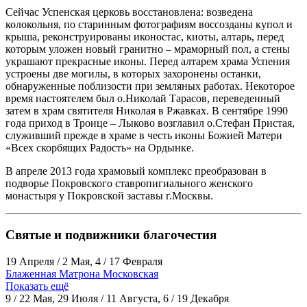
Сейчас Успенская церковь восстановлена: возведена
колокольня, по старинным фотографиям воссозданы купол и
крыша, реконструированы иконостас, киоты, алтарь, перед
которым уложен новый гранитно – мраморный пол, а стены
украшают прекрасные иконы. Перед алтарем храма Успения
устроены две могилы, в которых захоронены останки,
обнаруженные поблизости при земляных работах. Некоторое
время настоятелем был о.Николай Тарасов, переведенный
затем в храм святителя Николая в Ржавках. В сентябре 1990
года приход в Троице – Лыково возглавил о.Стефан Пристая,
служивший прежде в храме в честь иконы Божией Матери
«Всех скорбящих Радость» на Ордынке.
В апреле 2013 года храмовый комплекс преобразован в
подворье Покровского ставропигиального женского
монастыря у Покровской заставы г.Москвы.
Святые и подвижники благочестия
19 Апреля / 2 Мая, 4 / 17 Февраля
Блаженная Матрона Московская
Показать ещё
9 / 22 Мая, 29 Июля / 11 Августа, 6 / 19 Декабря