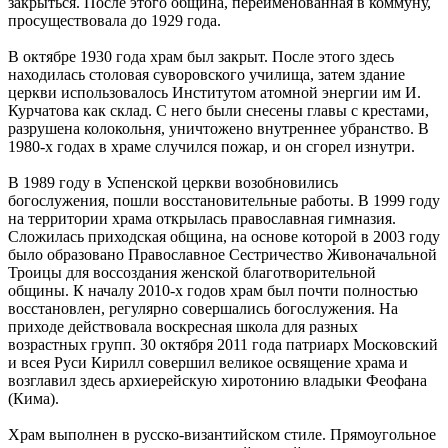
закрыться. После этого община, переименованная в коммуну,
просуществовала до 1929 года.
В октябре 1930 года храм был закрыт. После этого здесь
находилась столовая суворовского училища, затем здание
церкви использовалось Институтом атомной энергии им И.
Курчатова как склад. С него были снесены главы с крестами,
разрушена колокольня, уничтожено внутреннее убранство. В
1980-х годах в храме случился пожар, и он сгорел изнутри.
В 1989 году в Успенской церкви возобновились
богослужения, пошли восстановительные работы. В 1999 году
на территории храма открылась православная гимназия.
Сложилась приходская община, на основе которой в 2003 году
было образовано Православное Сестричество Живоначальной
Троицы для воссоздания женской благотворительной
общины. К началу 2010-х годов храм был почти полностью
восстановлен, регулярно совершались богослужения. На
приходе действовала воскресная школа для разных
возрастных групп. 30 октября 2011 года патриарх Московский
и всея Руси Кирилл совершил великое освящение храма и
возглавил здесь архиерейскую хиротонию владыки Феофана
(Кима).
Храм выполнен в русско-византийском стиле. Прямоугольное