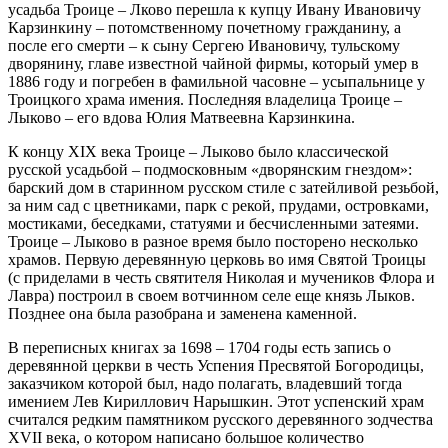
усадьба Троице – Лково перешла к купцу Ивану Ивановичу
Карзинкину – потомственному почетному гражданину, а
после его смерти – к сыну Сергею Ивановичу, тульскому
дворянину, главе известной чайной фирмы, который умер в
1886 году и погребен в фамильной часовне – усыпальнице у
Троицкого храма имения. Последняя владелица Троице –
Лыково – его вдова Юлия Матвеевна Карзинкина.
К концу XIX века Троице – Лыково было классической
русской усадьбой – подмосковным «дворянским гнездом»:
барский дом в старинном русском стиле с затейливой резьбой,
за ним сад с цветниками, парк с рекой, прудами, островками,
мостиками, беседками, статуями и бесчисленными затеями.
Троице – Лыково в разное время было посторено несколько
храмов. Первую деревянную церковь во имя Святой Троицы
(с приделами в честь святителя Николая и мучеников Флора и
Лавра) построил в своем вотчинном селе еще князь Лыков.
Позднее она была разобрана и заменена каменной.
В переписных книгах за 1698 – 1704 годы есть запись о
деревянной церкви в честь Успения Пресвятой Богородицы,
заказчиком которой был, надо полагать, владевший тогда
имением Лев Кириллович Нарышкин. Этот успенский храм
считался редким памятником русского деревянного зодчества
XVII века, о котором написано большое количество