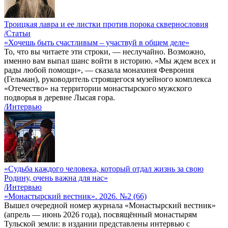
Троицкая лавра и ее листки против порока сквернословия
/Статьи
«Хочешь быть счастливым – участвуй в общем деле»
То, что вы читаете эти строки, — неслучайно. Возможно,
именно вам выпал шанс войти в историю. «Мы ждем всех и
рады любой помощи», — сказала монахиня Феврония
(Гельман), руководитель строящегося музейного комплекса
«Отечество» на территории монастырского мужского
подворья в деревне Лысая гора.
/Интервью
«Судьба каждого человека, который отдал жизнь за свою
Родину, очень важна для нас»
/Интервью
«Монастырский вестник». 2026. №2 (66)
Вышел очередной номер журнала «Монастырский вестник»
(апрель — июнь 2026 года), посвящённый монастырям
Тульской земли: в издании представлены интервью с