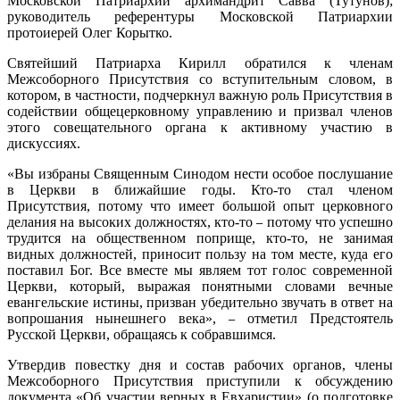
Московской Патриархии архимандрит Савва (Тутунов);
руководитель референтуры Московской Патриархии
протоиерей Олег Корытко.
Святейший Патриарха Кирилл обратился к членам
Межсоборного Присутствия со вступительным словом, в
котором, в частности, подчеркнул важную роль Присутствия в
содействии общецерковному управлению и призвал членов
этого совещательного органа к активному участию в
дискуссиях.
«Вы избраны Священным Синодом нести особое послушание
в Церкви в ближайшие годы. Кто-то стал членом
Присутствия, потому что имеет большой опыт церковного
делания на высоких должностях, кто-то
потому что успешно
–
трудится на общественном поприще, кто-то, не занимая
видных должностей, приносит пользу на том месте, куда его
поставил Бог. Все вместе мы являем тот голос современной
Церкви, который, выражая понятными словами вечные
евангельские истины, призван убедительно звучать в ответ на
вопрошания нынешнего века»,
отметил Предстоятель
–
Русской Церкви, обращаясь к собравшимся.
Утвердив повестку дня и состав рабочих органов, члены
Межсоборного Присутствия приступили к обсуждению
документа «Об участии верных в Евхаристии» (о подготовке