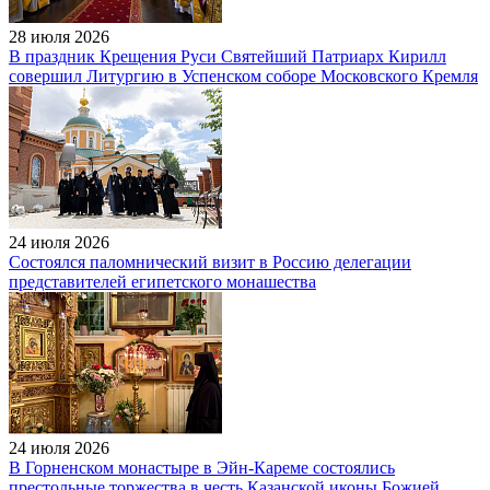
28 июля 2026
В праздник Крещения Руси Святейший Патриарх Кирилл
совершил Литургию в Успенском соборе Московского Кремля
24 июля 2026
Состоялся паломнический визит в Россию делегации
представителей египетского монашества
24 июля 2026
В Горненском монастыре в Эйн-Кареме состоялись
престольные торжества в честь Казанской иконы Божией