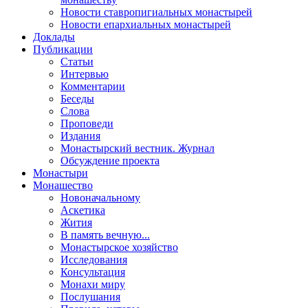
Новости ставропигиальных монастырей
Новости епархиальных монастырей
Доклады
Публикации
Статьи
Интервью
Комментарии
Беседы
Слова
Проповеди
Издания
Монастырский вестник. Журнал
Обсуждение проекта
Монастыри
Монашество
Новоначальному
Аскетика
Жития
В память вечную...
Монастырское хозяйство
Исследования
Консультация
Монахи миру
Послушания