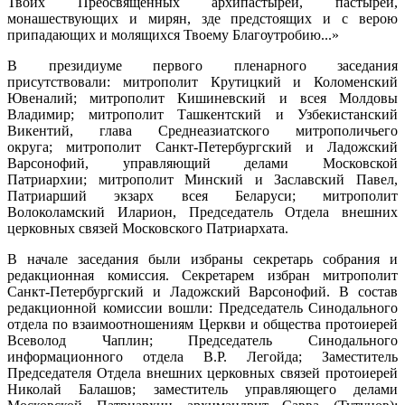
Твоих Преосвященных архипастырей, пастырей,
монашествующих и мирян, зде предстоящих и с верою
припадающих и молящихся Твоему Благоутробию...»
В президиуме первого пленарного заседания
присутствовали: митрополит Крутицкий и Коломенский
Ювеналий; митрополит Кишиневский и всея Молдовы
Владимир; митрополит Ташкентский и Узбекистанский
Викентий, глава Среднеазиатского митрополичьего
округа; митрополит Санкт-Петербургский и Ладожский
Варсонофий, управляющий делами Московской
Патриархии; митрополит Минский и Заславский Павел,
Патриарший экзарх всея Беларуси; митрополит
Волоколамский Иларион, Председатель Отдела внешних
церковных связей Московского Патриархата.
В начале заседания были избраны секретарь собрания и
редакционная комиссия. Секретарем избран митрополит
Санкт-Петербургский и Ладожский Варсонофий. В состав
редакционной комиссии вошли: Председатель Синодального
отдела по взаимоотношениям Церкви и общества протоиерей
Всеволод Чаплин; Председатель Синодального
информационного отдела В.Р. Легойда; Заместитель
Председателя Отдела внешних церковных связей протоиерей
Николай Балашов; заместитель управляющего делами