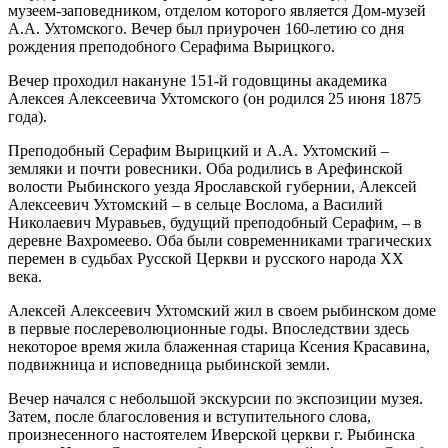
музеем-заповедником, отделом которого является Дом-музей
А.А. Ухтомского. Вечер был приурочен 160-летию со дня
рождения преподобного Серафима Вырицкого.
Вечер проходил накануне 151-й годовщины академика
Алексея Алексеевича Ухтомского (он родился 25 июня 1875
года).
Преподобный Серафим Вырицкий и А.А. Ухтомский –
земляки и почти ровесники. Оба родились в Арефинской
волости Рыбинского уезда Ярославской губернии, Алексей
Алексеевич Ухтомский – в сельце Вослома, а Василий
Николаевич Муравьев, будущий преподобный Серафим, – в
деревне Вахромеево. Оба были современниками трагических
перемен в судьбах Русской Церкви и русского народа XX
века.
Алексей Алексеевич Ухтомский жил в своем рыбинском доме
в первые послереволюционные годы. Впоследствии здесь
некоторое время жила блаженная старица Ксения Красавина,
подвижница и исповедница рыбинской земли.
Вечер начался с небольшой экскурсии по экспозиции музея.
Затем, после благословения и вступительного слова,
произнесенного настоятелем Иверской церкви г. Рыбинска