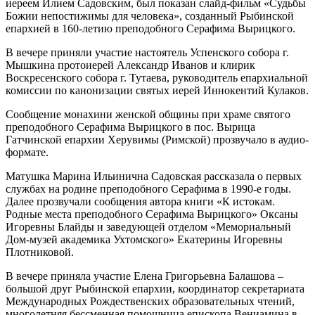
иереем Илием Садовским, был показан слайд-фильм «Судьбы
Божии непостижимы для человека», созданный Рыбинской
епархией в 160-летию преподобного Серафима Вырицкого.
В вечере приняли участие настоятель Успенского собора г.
Мышкина протоиерей Александр Иванов и клирик
Воскресенского собора г. Тутаева, руководитель епархиальной
комиссии по канонизации святых иерей Иннокентий Кулаков.
Сообщение монахини женской общины при храме святого
преподобного Серафима Вырицкого в пос. Вырица
Гатчинской епархии Херувимы (Римской) прозвучало в аудио-
формате.
Матушка Марина Ильинична Садовская рассказала о первых
службах на родине преподобного Серафима в 1990-е годы.
Далее прозвучали сообщения автора книги «К истокам.
Родные места преподобного Серафима Вырицкого» Оксаны
Игоревны Блайды и заведующей отделом «Мемориальный
Дом-музей академика Ухтомского» Екатерины Игоревны
Плотниковой.
В вечере приняла участие Елена Григорьевна Балашова –
большой друг Рыбинской епархии, координатор секретариата
Международных Рождественских образовательных чтений,
многолетняя бессменная помощница епископа Вениамина в