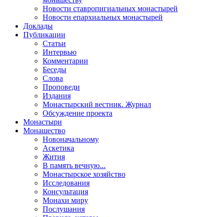
Новости ставропигиальных монастырей
Новости епархиальных монастырей
Доклады
Публикации
Статьи
Интервью
Комментарии
Беседы
Слова
Проповеди
Издания
Монастырский вестник. Журнал
Обсуждение проекта
Монастыри
Монашество
Новоначальному
Аскетика
Жития
В память вечную...
Монастырское хозяйство
Исследования
Консультация
Монахи миру
Послушания