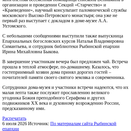
организации и проведении Секций «Старчество» и
«Краеведение», научный консультант паломнической службы
московского Высоко-Петровского монастыря; она уже не
первый раз выступает с докладом в доме-музее А.А.
Ухтомского.
С небольшими сообщениями выступили также выпускница
Епархиальных богословских курсов Наталья Владимировна
Симантьева, и сотрудник библиотеки Рыбинской епархии
Ирина Михайловна Быкова.
В завершение участникам вечера был предложен чай. Встреча
прошла в теплой атмосфере, по-домашнему. Казалось, что
гостеприимный хозяин дома принял дорогих гостей –
почитателей памяти своего святого земляка и современника.
Сотрудники дома-музея и участники встречи надеются, что их
малая лепта также послужит прославлению великого
угодника Божия преподобного Серафима и других
подвижников XX века и духовному возрождению России,
предсказанному ими.
Распечатать
6 июля 2026
Источник:
По материалам сайта Рыбинской
епархии