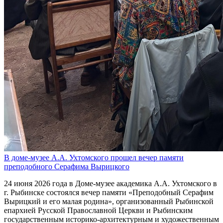
В доме-музее А.А. Ухтомского прошел вечер памяти
преподобного Серафима Вырицкого
24 июня 2026 года в Доме-музее академика А.А. Ухтомского в
г. Рыбинске состоялся вечер памяти «Преподобный Серафим
Вырицкий и его малая родина», организованный Рыбинской
епархией Русской Православной Церкви и Рыбинским
государственным историко-архитектурным и художественным