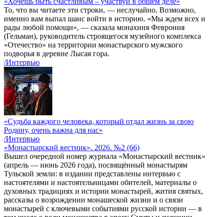
«Хочешь быть счастливым – участвуй в общем деле»
То, что вы читаете эти строки, — неслучайно. Возможно,
именно вам выпал шанс войти в историю. «Мы ждем всех и
рады любой помощи», — сказала монахиня Феврония
(Гельман), руководитель строящегося музейного комплекса
«Отечество» на территории монастырского мужского
подворья в деревне Лысая гора.
/Интервью
«Судьба каждого человека, который отдал жизнь за свою
Родину, очень важна для нас»
/Интервью
«Монастырский вестник». 2026. №2 (66)
Вышел очередной номер журнала «Монастырский вестник»
(апрель — июнь 2026 года), посвящённый монастырям
Тульской земли: в издании представлены интервью с
настоятелями и настоятельницами обителей, материалы о
духовных традициях и истории монастырей, жития святых,
рассказы о возрождении монашеской жизни и о связи
монастырей с ключевыми событиями русской истории — в