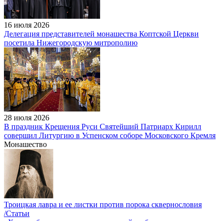
16 июля 2026
Делегация представителей монашества Коптской Церкви
посетила Нижегородскую митрополию
28 июля 2026
В праздник Крещения Руси Святейший Патриарх Кирилл
совершил Литургию в Успенском соборе Московского Кремля
Монашество
Троицкая лавра и ее листки против порока сквернословия
/Статьи