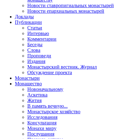
Новости ставропигиальных монастырей
Новости епархиальных монастырей
Доклады
Публикации
Статьи
Интервью
Комментарии
Беседы
Слова
Проповеди
Издания
Монастырский вестник. Журнал
Обсуждение проекта
Монастыри
Монашество
Новоначальному
Аскетика
Жития
В память вечную...
Монастырское хозяйство
Исследования
Консультация
Монахи миру
Послушания