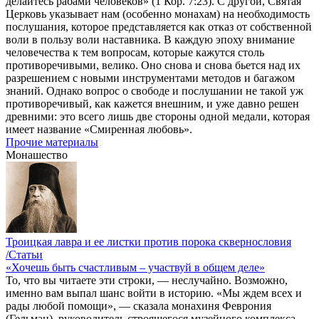
делайтесь рабами человеков» (1 Кор. 7:23). С другой, Святая
Церковь указывает нам (особенно монахам) на необходимость
послушания, которое представляется как отказ от собственной
воли в пользу воли наставника. В каждую эпоху внимание
человечества к тем вопросам, которые кажутся столь
противоречивыми, велико. Оно снова и снова бьется над их
разрешением с новыми инструментами методов и багажом
знаний. Однако вопрос о свободе и послушании не такой уж
противоречивый, как кажется внешним, и уже давно решен
древними: это всего лишь две стороны одной медали, которая
имеет название «Смиренная любовь».
Прочие материалы
Монашество
Троицкая лавра и ее листки против порока сквернословия
/Статьи
«Хочешь быть счастливым – участвуй в общем деле»
То, что вы читаете эти строки, — неслучайно. Возможно,
именно вам выпал шанс войти в историю. «Мы ждем всех и
рады любой помощи», — сказала монахиня Феврония
(Гельман), руководитель строящегося музейного комплекса