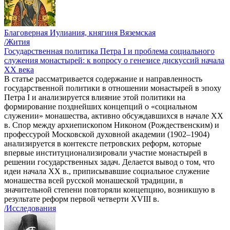
Благоверная Иулиания, княгиня Вяземская
/Жития
Государственная политика Петра I и проблема социального
служения монастырей: к вопросу о генезисе дискуссий начала
ХХ века
В статье рассматривается содержание и направленность
государственной политики в отношении монастырей в эпоху
Петра I и анализируется влияние этой политики на
формирование позднейших концепций о «социальном
служении» монашества, активно обсуждавшихся в начале XX
в. Спор между архиепископом Никоном (Рождественским) и
профессурой Московской духовной академии (1902–1904)
анализируется в контексте петровских реформ, которые
впервые институционализировали участие монастырей в
решении государственных задач. Делается вывод о том, что
идеи начала ХХ в., приписывавшие социальное служение
монашества всей русской монашеской традиции, в
значительной степени повторяли концепцию, возникшую в
результате реформ первой четверти XVIII в.
/Исследования