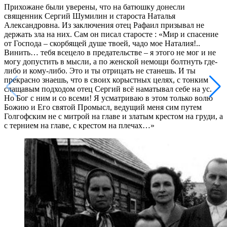
Прихожане были уверены, что на батюшку донесли
священник Сергий Шумилин и староста Наталья
Александровна. Из заключения отец Рафаил призывал не
держать зла на них. Сам он писал старосте : «Мир и спасение
от Господа – скорбящей душе твоей, чадо мое Наталия!..
Винить… тебя всецело в предательстве – я этого не мог и не
могу допустить в мысли, а по женской немощи болтнуть где-
либо и кому-либо. Это и ты отрицать не станешь. И ты
прекрасно знаешь, что в своих корыстных целях, с тонким
слащавым подходом отец Сергий всё наматывал себе на ус.
Но Бог с ним и со всеми! Я усматриваю в этом только волю
Божию и Его святой Промысл, ведущий меня сим путем
Голгофским не с митрой на главе и златым крестом на груди, а
с тернием на главе, с крестом на плечах…»