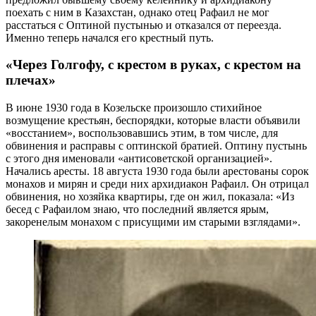
поехать с ним в Казахстан, однако отец Рафаил не мог
расстаться с Оптиной пустынью и отказался от переезда.
Именно теперь начался его крестный путь.
«Через Голгофу, с крестом в руках, с крестом на
плечах»
В июне 1930 года в Козельске произошло стихийное
возмущение крестьян, беспорядки, которые власти объявили
«восстанием», воспользовавшись этим, в том числе, для
обвинения и расправы с оптинской братией. Оптину пустынь
с этого дня именовали «антисоветской организацией».
Начались аресты. 18 августа 1930 года были арестованы сорок
монахов и мирян и среди них архидиакон Рафаил. Он отрицал
обвинения, но хозяйка квартиры, где он жил, показала: «Из
бесед с Рафаилом знаю, что последний является ярым,
закоренелым монахом с присущими им старыми взглядами».