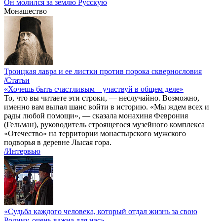
Он молился за землю Русскую
Монашество
Троицкая лавра и ее листки против порока сквернословия
/Статьи
«Хочешь быть счастливым – участвуй в общем деле»
То, что вы читаете эти строки, — неслучайно. Возможно,
именно вам выпал шанс войти в историю. «Мы ждем всех и
рады любой помощи», — сказала монахиня Феврония
(Гельман), руководитель строящегося музейного комплекса
«Отечество» на территории монастырского мужского
подворья в деревне Лысая гора.
/Интервью
«Судьба каждого человека, который отдал жизнь за свою
Родину, очень важна для нас»