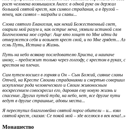
рост человека возвышался Ангел: в одной руке он держал
большой святой крест, как символ страдания, а в другой –
венец, как символ – награды и славы...
Слова святого Евангелия, как некий Божественный свет,
озарили мой разум и, как острие меча, уязвили истиной слов
Богочеловека мое сердце: Аще кто хощет по Мне идти да
отвержется себя и возьмет крест свой, и по Мне грядет... Аз
есмь Путь, Истина и Жизнь.
Путь на небо всякому последователю Христа, а наипаче
иноку, – предлежит только через голгофу, с крестом в руках, с
крестом на плечах.
Сим путем восшел в горняя и Он – Сын Божий, сияние славы
Отчей, на Кресте Своими страданиями и смертью совершил
искупление рода человеческого и Своим живоносным
воскресением совоскресил его, даровав ему новую жизнь и
спасение. Других путей туда, на небо, нет, все другие пути
ведут в другие страшные, адовы места...
Я переступил благоговейно святой порог обители – и... взял
святой крест, сказав: Се покой мой – зде вселюся в век века!..»
Монашество