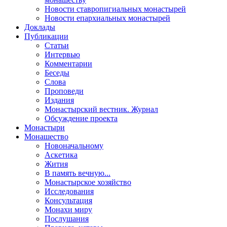
Новости ставропигиальных монастырей
Новости епархиальных монастырей
Доклады
Публикации
Статьи
Интервью
Комментарии
Беседы
Слова
Проповеди
Издания
Монастырский вестник. Журнал
Обсуждение проекта
Монастыри
Монашество
Новоначальному
Аскетика
Жития
В память вечную...
Монастырское хозяйство
Исследования
Консультация
Монахи миру
Послушания