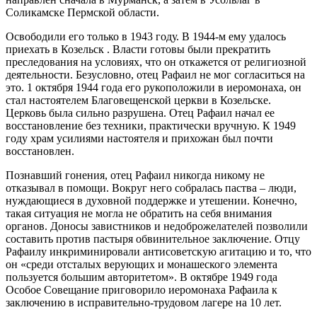
Соликамске Пермской области.
Освободили его только в 1943 году. В 1944-м ему удалось
приехать в Козельск . Власти готовы были прекратить
преследования на условиях, что он откажется от религиозной
деятельности. Безусловно, отец Рафаил не мог согласиться на
это. 1 октября 1944 года его рукоположили в иеромонаха, он
стал настоятелем Благовещенской церкви в Козельске.
Церковь была сильно разрушена. Отец Рафаил начал ее
восстановление без техники, практически вручную. К 1949
году храм усилиями настоятеля и прихожан был почти
восстановлен.
Познавший гонения, отец Рафаил никогда никому не
отказывал в помощи. Вокруг него собралась паства – люди,
нуждающиеся в духовной поддержке и утешении. Конечно,
такая ситуация не могла не обратить на себя внимания
органов. Доносы завистников и недоброжелателей позволили
составить против пастыря обвинительное заключение. Отцу
Рафаилу инкриминировали антисоветскую агитацию и то, что
он «среди отсталых верующих и монашеского элемента
пользуется большим авторитетом». В октябре 1949 года
Особое Совещание приговорило иеромонаха Рафаила к
заключению в исправительно-трудовом лагере на 10 лет.