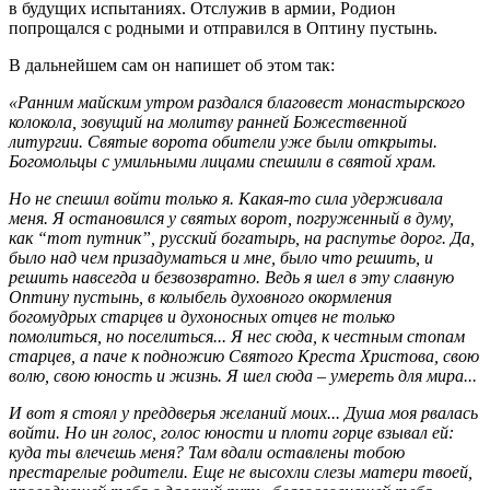
в будущих испытаниях. Отслужив в армии, Родион
попрощался с родными и отправился в Оптину пустынь.
В дальнейшем сам он напишет об этом так:
«Ранним майским утром раздался благовест монастырского
колокола, зовущий на молитву ранней Божественной
литургии. Святые ворота обители уже были открыты.
Богомольцы с умильными лицами спешили в святой храм.
Но не спешил войти только я. Какая-то сила удерживала
меня. Я остановился у святых ворот, погруженный в думу,
как “тот путник”, русский богатырь, на распутье дорог. Да,
было над чем призадуматься и мне, было что решить, и
решить навсегда и безвозвратно. Ведь я шел в эту славную
Оптину пустынь, в колыбель духовного окормления
богомудрых старцев и духоносных отцев не только
помолиться, но поселиться... Я нес сюда, к честным стопам
старцев, а паче к подножию Святого Креста Христова, свою
волю, свою юность и жизнь. Я шел сюда – умереть для мира...
И вот я стоял у преддверья желаний моих... Душа моя рвалась
войти. Но ин голос, голос юности и плоти горце взывал ей:
куда ты влечешь меня? Там вдали оставлены тобою
престарелые родители. Еще не высохли слезы матери твоей,