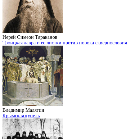
Иерей Симеон Тараканов
Троицкая лавра и ее листки против порока сквернословия
Владимир Малягин
Крымская купель