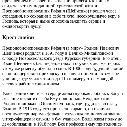
проявлением благочестия, – важно прибегать к живым
свидетельствам подлинной христианской жизни.
Преподобноисповедник Рафаил (Шейченко) прошел через
страдания, но сохранил в себе тихую, несокрушимую веру в
Господа, которая и ныне способна зажигать сердце и
оживотворять душу.
Крест любви
Преподобноисповедник Рафаил (в миру– Родион Иванович
Шейченко) родился в 1891 году в Велико-Михайловской
слободе Новооскольского уезда Курской губернии. Его отец,
Иван Шейченко, был переплетных и обувных дел мастером,
этому же ремеслу обучил и сына. В 1906 году будущий святой
окончил церковно-приходскую школу и поступил в земское
училище, где учился три года. По примеру отца молодой
человек работал сапожником.
Уже с ранних лет в его сердце жила глубокая любовь к Богу и
желание посвятить себя Ему полностью. Неоднократно
Родион приезжал в Оптину пустынь, где трудился во славу
Божию. В 1913 году его призвали в армию, он окончил
военно-ветеринарную фельдшерскую школу, получил звание
унтер-офицера и служил в 6-м уланском Волынском полку до
демобилизации в 1918 году. Все профессии ему пригодились