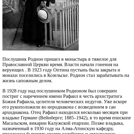
Послушник Родион пришел в монастырь в тяжелое для
Православной Церкви время. Власти начали гонения на
верующих . В 1923 году Оптина пустынь была закрыта и
монахи поселились в Козельске. Родион стал зарабатывать на
жизнь сапожным делом.
В 1928 году над послушником Родионом был совершен
постриг с наречением имени Рафаил в честь архистратига
Божия Рафаила, целителя человеческих недугов. Уже вскоре
его рукоположили во иеродиакона с возведением в сан
архидиакона. Отец Рафаил находился несколько месяцев при
владыке Германе (Вейнберге; 1885–1942), в то время епископе
Масальском, викарии Калужской епархии. Позже владыка,
назначенный в 1930 году на Алма-Атинскую кафедру,
предложил бывшему своему келейнику и архидиакону