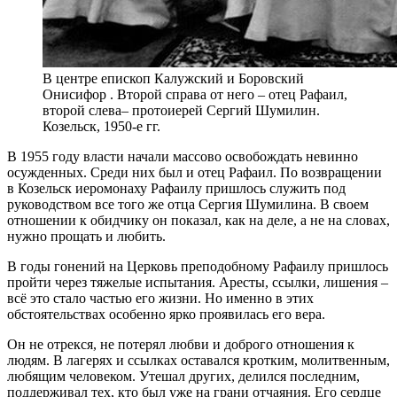
В центре епископ Калужский и Боровский
Онисифор . Второй справа от него – отец Рафаил,
второй слева– протоиерей Сергий Шумилин.
Козельск, 1950-е гг.
В 1955 году власти начали массово освобождать невинно
осужденных. Среди них был и отец Рафаил. По возвращении
в Козельск иеромонаху Рафаилу пришлось служить под
руководством все того же отца Сергия Шумилина. В своем
отношении к обидчику он показал, как на деле, а не на словах,
нужно прощать и любить.
В годы гонений на Церковь преподобному Рафаилу пришлось
пройти через тяжелые испытания. Аресты, ссылки, лишения –
всё это стало частью его жизни. Но именно в этих
обстоятельствах особенно ярко проявилась его вера.
Он не отрекся, не потерял любви и доброго отношения к
людям. В лагерях и ссылках оставался кротким, молитвенным,
любящим человеком. Утешал других, делился последним,
поддерживал тех, кто был уже на грани отчаяния. Его сердце