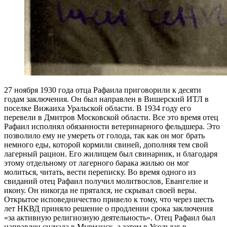
27 ноября 1930 года отца Рафаила приговорили к десяти
годам заключения. Он был направлен в Вишерский ИТЛ в
поселке Вижаиха Уральской области. В 1934 году его
перевели в Дмитров Московской области. Все это время отец
Рафаил исполнял обязанности ветеринарного фельдшера. Это
позволило ему не умереть от голода, так как он мог брать
немного еды, которой кормили свиней, дополняя тем свой
лагерный рацион. Его жилищем был свинарник, и благодаря
этому отдельному от лагерного барака жилью он мог
молиться, читать, вести переписку. Во время одного из
свиданий отец Рафаил получил молитвослов, Евангелие и
икону. Он никогда не прятался, не скрывал своей веры.
Открытое исповедничество привело к тому, что через шесть
лет НКВД приняло решение о продлении срока заключения
«за активную религиозную деятельность». Отец Рафаил был
направлен сначала в Мурманск, а затем в Усольлаг в