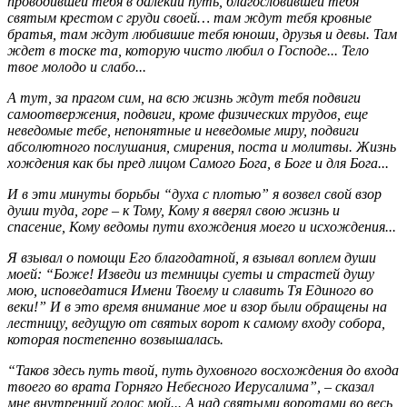
проводившей тебя в далекий путь, благословившей тебя
святым крестом с груди своей… там ждут тебя кровные
братья, там ждут любившие тебя юноши, друзья и девы. Там
ждет в тоске та, которую чисто любил о Господе... Тело
твое молодо и слабо...
А тут, за прагом сим, на всю жизнь ждут тебя подвиги
самоотвержения, подвиги, кроме физических трудов, еще
неведомые тебе, непонятные и неведомые миру, подвиги
абсолютного послушания, смирения, поста и молитвы. Жизнь
хождения как бы пред лицом Самого Бога, в Боге и для Бога...
И в эти минуты борьбы “духа с плотью” я возвел свой взор
души туда, горе – к Тому, Кому я вверял свою жизнь и
спасение, Кому ведомы пути вхождения моего и исхождения...
Я взывал о помощи Его благодатной, я взывал воплем души
моей: “Боже! Изведи из темницы суеты и страстей душу
мою, исповедатися Имени Твоему и славить Тя Единого во
веки!” И в это время внимание мое и взор были обращены на
лестницу, ведущую от святых ворот к самому входу собора,
которая постепенно возвышалась.
“Таков здесь путь твой, путь духовного восхождения до входа
твоего во врата Горняго Небесного Иерусалима”, – сказал
мне внутренний голос мой... А над святыми воротами во весь