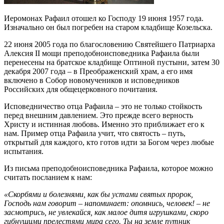
Иеромонах Рафаил отошел ко Господу 19 июня 1957 года.
Изначально он был погребен на старом кладбище Козельска.
22 июня 2005 года по благословению Святейшего Патриарха
Алексия II мощи преподобноисповедника Рафаила были
перенесены на братское кладбище Оптиной пустыни, затем 30
декабря 2007 года – в Преображенский храм, а его имя
включено в Собор новомучеников и исповедников
Российских для общецерковного почитания.
Исповедничество отца Рафаила – это не только стойкость
перед внешним давлением. Это прежде всего верность
Христу и истинная любовь. Именно это приближает его к
нам. Пример отца Рафаила учит, что святость – путь,
открытый для каждого, кто готов идти за Богом через любые
испытания.
Из письма преподобноисповедника Рафаила, которое можно
считать посланием к нам:
«Скорбями и болезнями, как бы устами святых пророк,
Господь нам говорит – напоминает: опомнись, человек! – не
засмотрись, не увлекайся, как малое дитя игрушками, скоро
гибнущими прелестями мира сего. Ты на земле путник