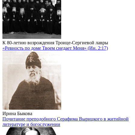
К 80-летию возрождения Троице-Сергиевой лавры
«Ревность по доме Твоем снедает Меня» (Ин. 2:17)
Ирина Быкова
Почитание преподобного Серафима Вырицкого в житийной
литературе и богослужении