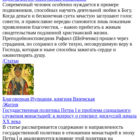
Современный человек особенно нуждается в примере
подвижников, способных научить деятельной любви к Богу.
Когда деньги и бесконечная суета зачастую заглушают голос
совести, и православие нередко становится лишь показным
проявлением благочестия, – важно прибегать к живым
свидетельствам подлинной христианской жизни.
Преподобноисповедник Рафаил (Шейченко) прошел через
страдания, но сохранил в себе тихую, несокрушимую веру в
Господа, которая и ныне способна зажигать сердце и
оживотворять душу.
/Статьи
Благоверная Иулиания, княгиня Вяземская
/Жития
Государственная политика Петра I и проблема социального
служения монастырей: к вопросу о генезисе дискуссий начала
ХХ века
В статье рассматривается содержание и направленность
государственной политики в отношении монастырей в эпоху
Петра I и анализируется влияние этой политики на