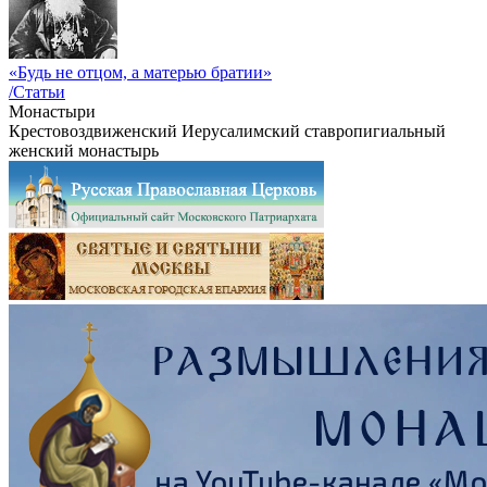
«Будь не отцом, а матерью братии»
/Статьи
Монастыри
Крестовоздвиженский Иерусалимский ставропигиальный
женский монастырь