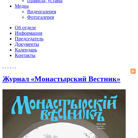
Правила, уставы
Медиа
Видеогалерея
Фотогалерея
Об отделе
Информация
Председатель
Документы
Календарь
Контакты
Журнал «Монастырский Вестник»