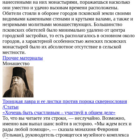
нанесенными на них монастырями, поражаешься насколько
они уместно и удачно вызовам времени расположены.
Обители стояли в обороне городов псковской земли своими
видимыми каменными стенами и крутыми валами, а также и
незримыми молитвами монашествующих. Большинство
псковских обителей было минимально удалено от центра
городской застройки, то есть располагалось в основном около
городов, а характерной особенностью женских псковских
монастырей было их абсолютное отсутствие в сельской
местности.
Прочие материалы
Монашество
Троицкая лавра и ее листки против порока сквернословия
/Статьи
«Хочешь быть счастливым – участвуй в общем деле»
То, что вы читаете эти строки, — неслучайно. Возможно,
именно вам выпал шанс войти в историю. «Мы ждем всех и
рады любой помощи», — сказала монахиня Феврония
(Гельман), руководитель строящегося музейного комплекса