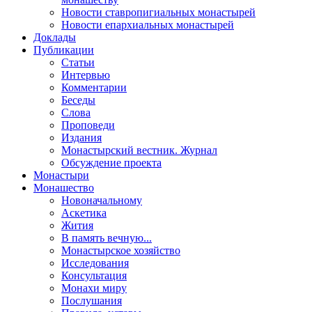
Новости ставропигиальных монастырей
Новости епархиальных монастырей
Доклады
Публикации
Статьи
Интервью
Комментарии
Беседы
Слова
Проповеди
Издания
Монастырский вестник. Журнал
Обсуждение проекта
Монастыри
Монашество
Новоначальному
Аскетика
Жития
В память вечную...
Монастырское хозяйство
Исследования
Консультация
Монахи миру
Послушания