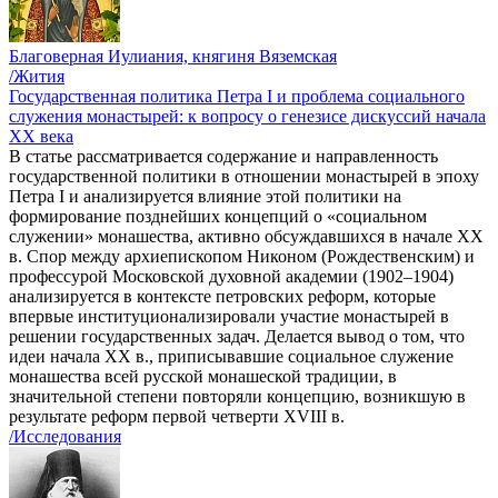
Благоверная Иулиания, княгиня Вяземская
/Жития
Государственная политика Петра I и проблема социального
служения монастырей: к вопросу о генезисе дискуссий начала
ХХ века
В статье рассматривается содержание и направленность
государственной политики в отношении монастырей в эпоху
Петра I и анализируется влияние этой политики на
формирование позднейших концепций о «социальном
служении» монашества, активно обсуждавшихся в начале XX
в. Спор между архиепископом Никоном (Рождественским) и
профессурой Московской духовной академии (1902–1904)
анализируется в контексте петровских реформ, которые
впервые институционализировали участие монастырей в
решении государственных задач. Делается вывод о том, что
идеи начала ХХ в., приписывавшие социальное служение
монашества всей русской монашеской традиции, в
значительной степени повторяли концепцию, возникшую в
результате реформ первой четверти XVIII в.
/Исследования