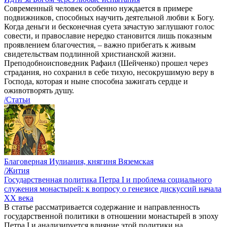
Современный человек особенно нуждается в примере
подвижников, способных научить деятельной любви к Богу.
Когда деньги и бесконечная суета зачастую заглушают голос
совести, и православие нередко становится лишь показным
проявлением благочестия, – важно прибегать к живым
свидетельствам подлинной христианской жизни.
Преподобноисповедник Рафаил (Шейченко) прошел через
страдания, но сохранил в себе тихую, несокрушимую веру в
Господа, которая и ныне способна зажигать сердце и
оживотворять душу.
/Статьи
Благоверная Иулиания, княгиня Вяземская
/Жития
Государственная политика Петра I и проблема социального
служения монастырей: к вопросу о генезисе дискуссий начала
ХХ века
В статье рассматривается содержание и направленность
государственной политики в отношении монастырей в эпоху
Петра I и анализируется влияние этой политики на