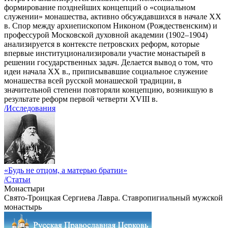
формирование позднейших концепций о «социальном
служении» монашества, активно обсуждавшихся в начале XX
в. Спор между архиепископом Никоном (Рождественским) и
профессурой Московской духовной академии (1902–1904)
анализируется в контексте петровских реформ, которые
впервые институционализировали участие монастырей в
решении государственных задач. Делается вывод о том, что
идеи начала ХХ в., приписывавшие социальное служение
монашества всей русской монашеской традиции, в
значительной степени повторяли концепцию, возникшую в
результате реформ первой четверти XVIII в.
/Исследования
«Будь не отцом, а матерью братии»
/Статьи
Монастыри
Свято-Троицкая Сергиева Лавра. Ставропигиальный мужской
монастырь