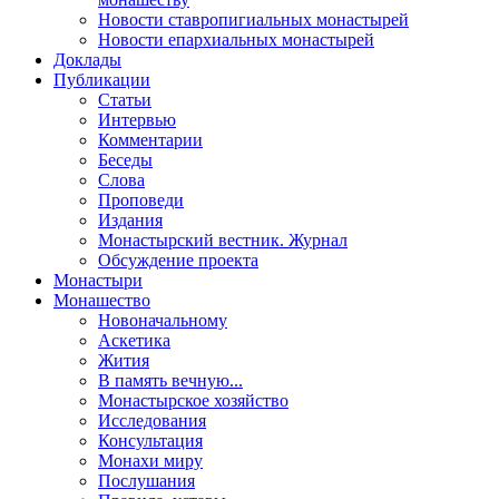
Новости ставропигиальных монастырей
Новости епархиальных монастырей
Доклады
Публикации
Статьи
Интервью
Комментарии
Беседы
Слова
Проповеди
Издания
Монастырский вестник. Журнал
Обсуждение проекта
Монастыри
Монашество
Новоначальному
Аскетика
Жития
В память вечную...
Монастырское хозяйство
Исследования
Консультация
Монахи миру
Послушания