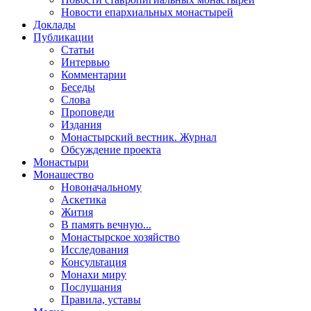
Новости епархиальных монастырей
Доклады
Публикации
Статьи
Интервью
Комментарии
Беседы
Слова
Проповеди
Издания
Монастырский вестник. Журнал
Обсуждение проекта
Монастыри
Монашество
Новоначальному
Аскетика
Жития
В память вечную...
Монастырское хозяйство
Исследования
Консультация
Монахи миру
Послушания
Правила, уставы