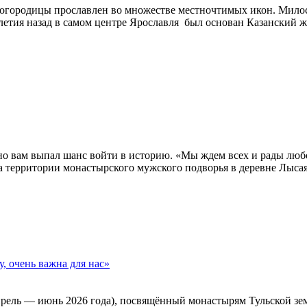
Богородицы прославлен во множестве местночтимых икон. Мил
олетия назад в самом центре Ярославля был основан Казанский ж
нно вам выпал шанс войти в историю. «Мы ждем всех и рады лю
а территории монастырского мужского подворья в деревне Лысая
, очень важна для нас»
ель — июнь 2026 года), посвящённый монастырям Тульской земл