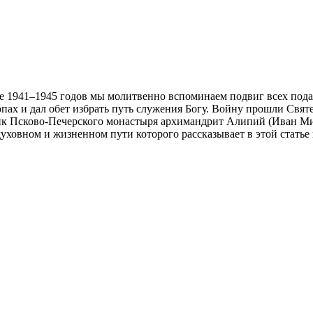
е 1941–1945 годов мы молитвенно вспоминаем подвиг всех пода
опах и дал обет избрать путь служения Богу. Войну прошли Свя
ик Псково-Печерского монастыря архимандрит Алипий (Иван М
уховном и жизненном пути которого рассказывает в этой статье