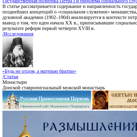
Государственная политика Петра I и проблема социального слу
В статье рассматривается содержание и направленность госуд
позднейших концепций о «социальном служении» монашества,
духовной академии (1902–1904) анализируется в контексте пе
вывод о том, что идеи начала ХХ в., приписывавшие социальн
результате реформ первой четверти XVIII в.
/Исследования
«Будь не отцом, а матерью братии»
/Статьи
Монастыри
Донской ставропигиальный мужской монастырь