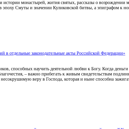
и истории монастырей, жития святых, рассказы о возрождении 
в эпоху Смуты и значении Куликовской битвы, а эпиграфом к н
ний в отдельные законодательные акты Российской Федерации»
в, способных научить деятельной любви к Богу. Когда деньги и
благочестия, – важно прибегать к живым свидетельствам подли
, несокрушимую веру в Господа, которая и ныне способна зажига