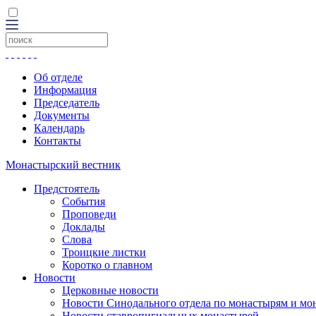
Об отделе
Информация
Председатель
Документы
Календарь
Контакты
Монастырский вестник
Предстоятель
События
Проповеди
Доклады
Слова
Троицкие листки
Коротко о главном
Новости
Церковные новости
Новости Синодального отдела по монастырям и мо
Новости ставропигиальных монастырей