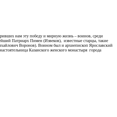
ривших нам эту победу и мирную жизнь – воинов, среди
тейший Патриарх Пимен (Извеков), известные старцы, такие
ихайлович Воронов). Воином был и архиепископ Ярославский
 настоятельница Казанского женского монастыря города