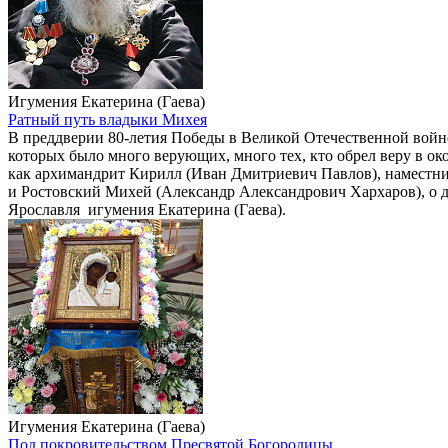
Игумения Екатерина (Гаева)
Ратный путь владыки Михея
В преддверии 80-летия Победы в Великой Отечественной войн
которых было много верующих, много тех, кто обрел веру в ок
как архимандрит Кирилл (Иван Дмитриевич Павлов), наместн
и Ростовский Михей (Александр Александрович Хархаров), о д
Ярославля игумения Екатерина (Гаева).
Игумения Екатерина (Гаева)
Под покровительством Пресвятой Богородицы