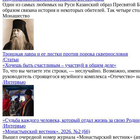
Один из самых любимых на Руси Казанский образ Пресвятой 
образом связана история и некоторых обителей. Так четыре ст
Монашество
Троицкая лавра и ее листки против порока сквернословия
/Статьи
«Хочешь быть счастливым – участвуй в общем деле»
То, что вы читаете эти строки, — неслучайно. Возможно, име
руководитель строящегося музейного комплекса «Отечество» н
/Интервью
«Судьба каждого человека, который отдал жизнь за свою Родину
/Интервью
«Монастырский вестник». 2026. №2 (66)
Вышел очередной номер журнала «Монастырский вестник» (апр