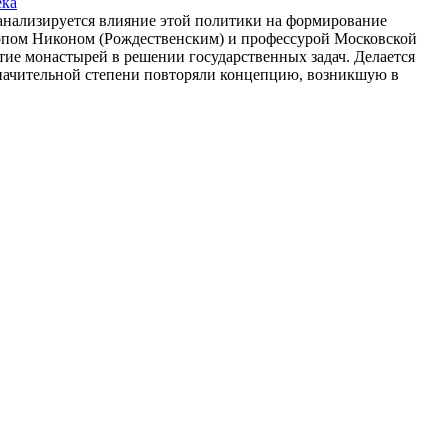
ека
 анализируется влияние этой политики на формирование
опом Никоном (Рождественским) и профессурой Московской
тие монастырей в решении государственных задач. Делается
значительной степени повторяли концепцию, возникшую в