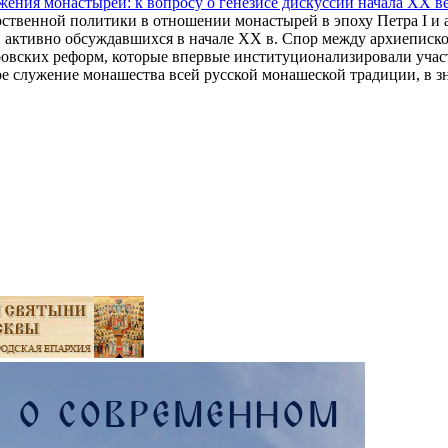
жения монастырей: к вопросу о генезисе дискуссий начала ХХ в
арственной политики в отношении монастырей в эпоху Петра I и
 активно обсуждавшихся в начале XX в. Спор между архиеписк
тровских реформ, которые впервые институционализировали учас
ое служение монашества всей русской монашеской традиции, в 