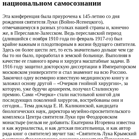
национальном самосознании
Эта конференция была приурочена к 145-летию со дня
рождения святителя Луки (Войно-Ясенецкого),
отмечавшемуся в разных уголках нашей страны и, конечно
же, в Переславле-Залесском. Ведь переславский период
(длившийся с ноября 1910 года по февраль 1917-го) был
крайне важным и плодотворным в жизни будущего cвятителя.
Здесь он более шести лет, то есть значительно дольше чем где
бы то ни было, проработал в земской больнице. Выполняя в
качестве ее главного врача и хирурга масштабные задачи. В
1916 году защитил докторскую диссертации в Императорском
московском университете и стал знаменит на всю Россию.
Закончил одну всемирно известную медицинскую книгу и
заложил основу другой – «Очерков гнойной хирургии», за
которую, уже будучи архиереем, получил Сталинскую
премию. Сами «Очерки» стали настольной книгой для
последующих поколений хирургов, востребованы они и
сегодня... Тема доклада Е. И. Каликинской, кандидата
биологических наук, директора музейно-просветительского
комплекса Центра святителя Луки при Феодоровском
монастыре (нельзя не добавить: Екатерина Игоревна известна
и как журналистка, и как детская писательница, и как автор
ряда книг о cвятителе) звучит так: «Святитель Лука Крымский