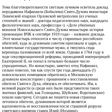
Тема благотворительности светлым лучиком осветила доклад
иеродьякона Нафанаила (Бобылева) Свято-Духова монастыря
Ливенской епархии Орловской митрополии (из ученых
степеней и званий – доктора педагогических наук, кандидата
филологических наук, профессора¬). «Дело убиенных
монахов Новосильского Свято-Духова монастыря: история
провокации ВЧК в сентябре 1919 года» – название доклада.
Этот монастырь относится к числу старинных российских
обителей, куда за духовным советом приезжали и цари, и
влиятельные государственные мужи, и тянулись сюда
вереницы паломников со всей земли. Однако в 1764 году в
ходе секуляризационной реформы, проводимой императрицей
Екатериной II, он попал в печально большое число
упраздненных. Но монастырю, заметил отец Нафанаил,
сильно повезло, так как спустя три года двенадцать (!)
новосильских помещиков обратились в Московскую
духовную консисторию с прошением о восстановлении
обители Святого Духа, обязуясь ее обеспечивать. Им, к
великой радости (а среди них были представители таких
знатных фамилий, как Голицыны, Шуйские, Воротынские)
пошли навстречу. Сегодня же пишется новая страница
летописи обители, духовником которой является
вдохновитель ее восстановления после страшной разрухи
советского времени старец Илий (Ноздрин).