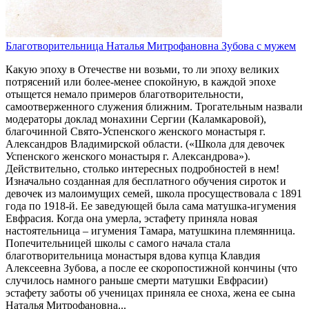
Благотворительница Наталья Митрофановна Зубова с мужем
Какую эпоху в Отечестве ни возьми, то ли эпоху великих
потрясений или более-менее спокойную, в каждой эпохе
отыщется немало примеров благотворительности,
самоотверженного служения ближним. Трогательным назвали
модераторы доклад монахини Сергии (Каламкаровой),
благочинной Свято-Успенского женского монастыря г.
Александров Владимирской области. («Школа для девочек
Успенского женского монастыря г. Александрова»).
Действительно, столько интересных подробностей в нем!
Изначально созданная для бесплатного обучения сироток и
девочек из малоимущих семей, школа просуществовала с 1891
года по 1918-й. Ее заведующей была сама матушка-игумения
Евфрасия. Когда она умерла, эстафету приняла новая
настоятельница – игумения Тамара, матушкина племянница.
Попечительницей школы с самого начала стала
благотворительница монастыря вдова купца Клавдия
Алексеевна Зубова, а после ее скоропостижной кончины (что
случилось намного раньше смерти матушки Евфрасии)
эстафету заботы об ученицах приняла ее сноха, жена ее сына
Наталья Митрофановна...