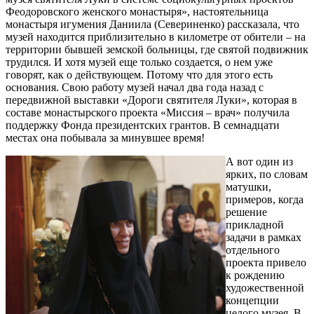
Феодоровского женского монастыря», настоятельница
монастыря игумения Даниила (Севериненко) рассказала, что
музей находится приблизительно в километре от обители – на
территории бывшей земской больницы, где святой подвижник
трудился. И хотя музей еще только создается, о нем уже
говорят, как о действующем. Потому что для этого есть
основания. Свою работу музей начал два года назад с
передвижной выставки «Дороги святителя Луки», которая в
составе монастырского проекта «Миссия – врач» получила
поддержку Фонда президентских грантов. В семнадцати
местах она побывала за минувшее время!
А вот один из
ярких, по словам
матушки,
примеров, когда
решение
прикладной
задачи в рамках
отдельного
проекта привело
к рождению
художественной
концепции
целого музея. В