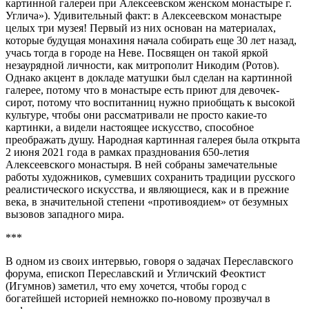
картинной галереи при Алексеевском женском монастыре г.
Углича»). Удивительный факт: в Алексеевском монастыре
целых три музея! Первый из них основан на материалах,
которые будущая монахиня начала собирать еще 30 лет назад,
учась тогда в городе на Неве. Посвящен он такой яркой
незаурядной личности, как митрополит Никодим (Ротов).
Однако акцент в докладе матушки был сделан на картинной
галерее, потому что в монастыре есть приют для девочек-
сирот, потому что воспитанниц нужно приобщать к высокой
культуре, чтобы они рассматривали не просто какие-то
картинки, а видели настоящее искусство, способное
преображать душу. Народная картинная галерея была открыта
2 июня 2021 года в рамках празднования 650-летия
Алексеевского монастыря. В ней собраны замечательные
работы художников, сумевших сохранить традиции русского
реалистического искусства, и являющиеся, как и в прежние
века, в значительной степени «противоядием» от безумных
вызовов западного мира.
***
В одном из своих интервью, говоря о задачах Переславского
форума, епископ Переславский и Угличский Феоктист
(Игумнов) заметил, что ему хочется, чтобы город с
богатейшей историей немножко по-новому прозвучал в