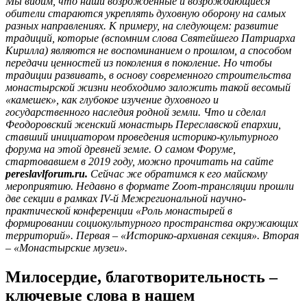
Мы видим, что наши возрожденные и возрождающиеся
обители стараются укреплять духовную оборону на самых
разных направлениях. К примеру, на следующем: развитие
традиций, которые (вспомним слова Святейшего Патриарха
Кирилла) являются не воспоминанием о прошлом, а способом
передачи ценностей из поколения в поколение. Но чтобы
традиции развивать, в основу современного строительства
монастырской жизни необходимо заложить такой весомый
«камешек», как глубокое изучение духовного и
государственного наследия родной земли. Что и сделал
Феодоровский женский монастырь Переславской епархии,
ставший инициатором проведения историко-культурного
форума на этой древней земле. О самом Форуме,
стартовавшем в 2019 году, можно прочитать на сайте
pereslavlforum.ru.
Сейчас же обратимся к его майскому
мероприятию. Недавно в формате Zoom-трансляции прошли
две секции в рамках IV-й Межрегиональной научно-
практической конференции «Роль монастырей в
формировании социокультурного пространства окружающих
территорий». Первая – «Историко-архивная секция». Вторая
– «Монастырские музеи».
Милосердие, благотворительность –
ключевые слова в нашем