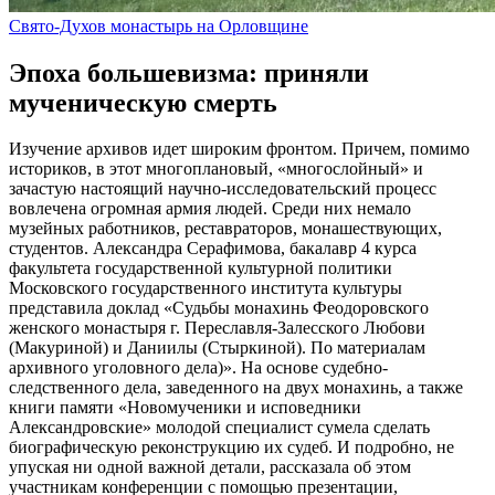
Свято-Духов монастырь на Орловщине
Эпоха большевизма: приняли
мученическую смерть
Изучение архивов идет широким фронтом. Причем, помимо
историков, в этот многоплановый, «многослойный» и
зачастую настоящий научно-исследовательский процесс
вовлечена огромная армия людей. Среди них немало
музейных работников, реставраторов, монашествующих,
студентов. Александра Серафимова, бакалавр 4 курса
факультета государственной культурной политики
Московского государственного института культуры
представила доклад «Судьбы монахинь Феодоровского
женского монастыря г. Переславля-Залесского Любови
(Макуриной) и Даниилы (Стыркиной). По материалам
архивного уголовного дела)». На основе судебно-
следственного дела, заведенного на двух монахинь, а также
книги памяти «Новомученики и исповедники
Александровские» молодой специалист сумела сделать
биографическую реконструкцию их судеб. И подробно, не
упуская ни одной важной детали, рассказала об этом
участникам конференции с помощью презентации,