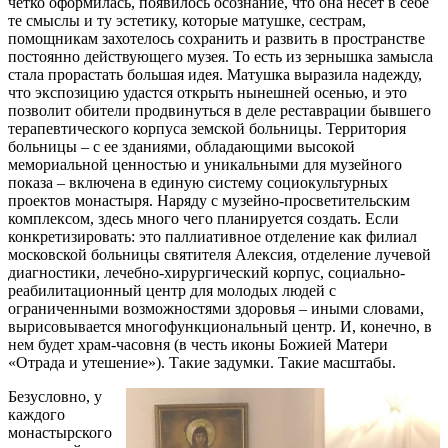
четко оформилась, появилось осознание, что она несет в себе
те смыслы и ту эстетику, которые матушке, сестрам,
помощникам захотелось сохранить и развить в пространстве
постоянно действующего музея. То есть из зернышка замысла
стала прорастать большая идея. Матушка выразила надежду,
что экспозицию удастся открыть нынешней осенью, и это
позволит обители продвинуться в деле реставрации бывшего
терапевтического корпуса земской больницы. Территория
больницы – с ее зданиями, обладающими высокой
мемориальной ценностью и уникальными для музейного
показа – включена в единую систему социокультурных
проектов монастыря. Наряду с музейно-просветительским
комплексом, здесь много чего планируется создать. Если
конкретизировать: это паллиативное отделение как филиал
московской больницы святителя Алексия, отделение лучевой
диагностики, лечебно-хирургический корпус, социально-
реабилитационный центр для молодых людей с
ограниченными возможностями здоровья – иными словами,
вырисовывается многофункциональный центр. И, конечно, в
нем будет храм-часовня (в честь иконы Божией Матери
«Отрада и утешение»). Такие задумки. Такие масштабы.
Безусловно, у
каждого
монастырского