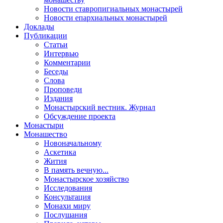
Новости ставропигиальных монастырей
Новости епархиальных монастырей
Доклады
Публикации
Статьи
Интервью
Комментарии
Беседы
Слова
Проповеди
Издания
Монастырский вестник. Журнал
Обсуждение проекта
Монастыри
Монашество
Новоначальному
Аскетика
Жития
В память вечную...
Монастырское хозяйство
Исследования
Консультация
Монахи миру
Послушания