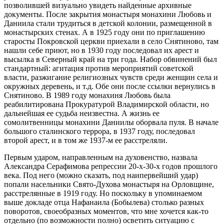
позволившей визуально увидеть найденные архивные
документы. После закрытия монастыря монахини Любовь и
Даниила стали трудиться в детской колонии, размещенной в
монастырских стенах. А в 1925 году они по приглашению
старосты Покровской церкви приехали в село Снятиново, там
нашли себе приют, но в 1930 году последовал их арест и
высылка в Северный край на три года. Набор обвинений был
стандартный: агитация против мероприятий советской
власти, разжигание религиозных чувств среди женщин села и
окружных деревень, и т.д. Обе они после ссылки вернулись в
Снятиново. В 1989 году монахиня Любовь была
реабилитирована Прокуратурой Владимирской области, но
дальнейшая ее судьба неизвестна. А жизнь ее
сомолитвенницы монахини Даниилы оборвала пуля. В начале
большого сталинского террора, в 1937 году, последовал
второй арест, и в том же 1937-м ее расстреляли.
Первым ударом, направленным на духовенство, назвала
Александра Серафимова репрессии 20-х-30-х годов прошлого
века. Под него (можно сказать, под наипервейший удар)
попали насельники Свято-Духова монастыря на Орловщине,
расстрелянные в 1919 году. Но поскольку в упоминаемом
выше докладе отца Нафанаила (Бобылева) столько разных
поворотов, своеобразных моментов, что мне хочется как-то
отдельно (по возможности полно) осветить ситуацию с