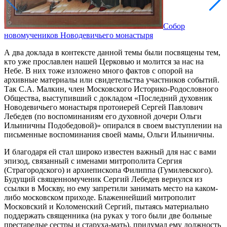
Собор
новомучеников Новодевичьего монастыря
А два доклада в контексте данной темы были посвящены тем,
кто уже прославлен нашей Церковью и молится за нас на
Небе. В них тоже изложено много фактов с опорой на
архивные материалы или свидетельства участников событий.
Так С.А. Малкин, член Московского Историко-Родословного
Общества, выступивший с докладом «Последний духовник
Новодевичьего монастыря протоиерей Сергей Павлович
Лебедев (по воспоминаниям его духовной дочери Ольги
Ильиничны Подобедовой)» опирался в своем выступлении на
письменные воспоминания своей мамы, Ольги Ильиничны.
И благодаря ей стал широко известен важный для нас с вами
эпизод, связанный с именами митрополита Сергия
(Страгородского) и архиепископа Филиппа (Гумилевского).
Будущий священномученик Сергий Лебедев вернулся из
ссылки в Москву, но ему запретили занимать место на каком-
либо московском приходе. Блаженнейший митрополит
Московский и Коломенский Сергий, пытаясь материально
поддержать священника (на руках у того были две больные
престарелые сестры и старуха-мать), придумал ему должность