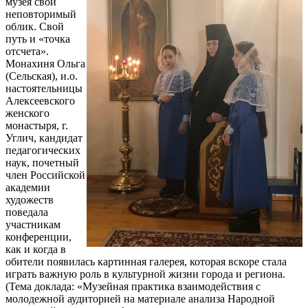
музея свой
неповторимый
облик. Свой
путь и «точка
отсчета».
Монахиня Ольга
(Сельская), и.о.
настоятельницы
Алексеевского
женского
монастыря, г.
Углич, кандидат
педагогических
наук, почетный
член Российской
академии
художеств
поведала
участникам
конференции,
как и когда в
обители появилась картинная галерея, которая вскоре стала
играть важную роль в культурной жизни города и региона.
(Тема доклада: «Музейная практика взаимодействия с
молодежной аудиторией на материале анализа Народной