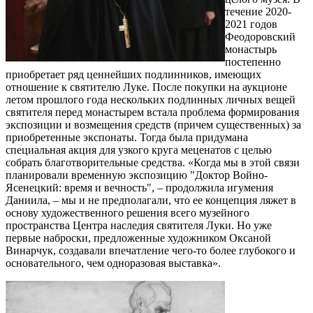
течение 2020-
2021 годов
Феодоровский
монастырь
постепенно
приобретает ряд ценнейших подлинников, имеющих
отношение к святителю Луке. После покупки на аукционе
летом прошлого года нескольких подлинных личных вещей
cвятителя перед монастырем встала проблема формирования
экспозиции и возмещения средств (причем существенных) за
приобретенные экспонаты. Тогда была придумана
специальная акция для узкого круга меценатов с целью
собрать благотворительные средства. «Когда мы в этой связи
планировали временную экспозицию "Доктор Войно-
Ясенецкий: время и вечность", – продолжила игумения
Даниила, – мы и не предполагали, что ее концепция ляжет в
основу художественного решения всего музейного
пространства Центра наследия святителя Луки. Но уже
первые наброски, предложенные художником Оксаной
Винарчук, создавали впечатление чего-то более глубокого и
основательного, чем одноразовая выставка».