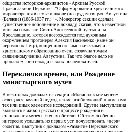
общества историков-архивистов «Архивы Русской
Православной Церкви» – "О формировании христианского
мировоззрения в семье и школе (по трудам свщмч. Августина
(Беляева) (1886-1937 гг.) "». Модератор секции сделала
существенное дополнение к докладу, сказав, что в известной
многим гимназии Свято-Алексеевской пустыни на
Ярославщине, которая возрождается под духовным
окормлением протоиерея Алексия Василенко (ныне он –
иеромонах Петр), концепция по гимназическому и
христианскому образованию очень созвучна трудам
священномученика Августина. Так что благое дело не
пропало ¬– оно находит своих последователей.
Перекличка времен, или Рождение
монастырского музея
В некоторых докладах на секции «Монастырские музеи»
освещался научный подход к теме, изобилующий примерами
тех или иных элементов исследований. Другие выступления
вылились в живой рассказ о процессе рождения и
становления музея в стенах обители. Об этом особенно
интересно услышать из первых уст, почувствовать «нерв»
события. Выступив с докладом «Развитие Переславского
музея святителя Луки в системе социокультурных проектов