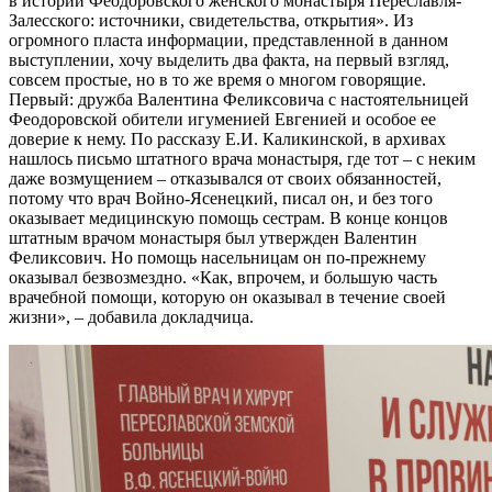
в истории Феодоровского женского монастыря Переславля-
Залесского: источники, свидетельства, открытия». Из
огромного пласта информации, представленной в данном
выступлении, хочу выделить два факта, на первый взгляд,
совсем простые, но в то же время о многом говорящие.
Первый: дружба Валентина Феликсовича с настоятельницей
Феодоровской обители игуменией Евгенией и особое ее
доверие к нему. По рассказу Е.И. Каликинской, в архивах
нашлось письмо штатного врача монастыря, где тот – с неким
даже возмущением – отказывался от своих обязанностей,
потому что врач Войно-Ясенецкий, писал он, и без того
оказывает медицинскую помощь сестрам. В конце концов
штатным врачом монастыря был утвержден Валентин
Феликсович. Но помощь насельницам он по-прежнему
оказывал безвозмездно. «Как, впрочем, и большую часть
врачебной помощи, которую он оказывал в течение своей
жизни», – добавила докладчица.