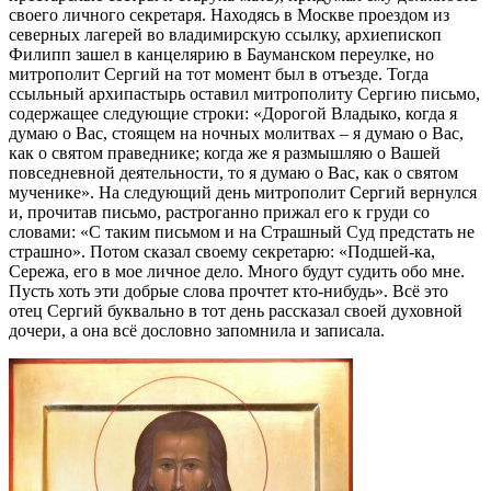
своего личного секретаря. Находясь в Москве проездом из
северных лагерей во владимирскую ссылку, архиепископ
Филипп зашел в канцелярию в Бауманском переулке, но
митрополит Сергий на тот момент был в отъезде. Тогда
ссыльный архипастырь оставил митрополиту Сергию письмо,
содержащее следующие строки: «Дорогой Владыко, когда я
думаю о Вас, стоящем на ночных молитвах – я думаю о Вас,
как о святом праведнике; когда же я размышляю о Вашей
повседневной деятельности, то я думаю о Вас, как о святом
мученике». На следующий день митрополит Сергий вернулся
и, прочитав письмо, растроганно прижал его к груди со
словами: «С таким письмом и на Страшный Суд предстать не
страшно». Потом сказал своему секретарю: «Подшей-ка,
Сережа, его в мое личное дело. Много будут судить обо мне.
Пусть хоть эти добрые слова прочтет кто-нибудь». Всё это
отец Сергий буквально в тот день рассказал своей духовной
дочери, а она всё дословно запомнила и записала.