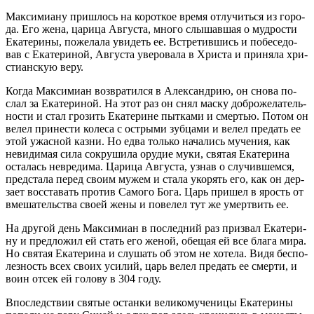
Мак­си­ми­а­ну при­шлось на ко­рот­кое вре­мя от­лу­чить­ся из го­ро­
да. Его же­на, ца­ри­ца Ав­гу­ста, мно­го слы­шав­шая о муд­ро­сти
Ека­те­ри­ны, по­же­ла­ла уви­деть ее. Встре­тив­шись и по­бе­се­до­
вав с Ека­те­ри­ной, Ав­гу­ста уве­ро­ва­ла в Хри­ста и при­ня­ла хри­
сти­ан­скую ве­ру.
Ко­гда Мак­си­ми­ан воз­вра­тил­ся в Алек­сан­дрию, он сно­ва по­
слал за Ека­те­ри­ной. На этот раз он снял мас­ку доб­ро­же­ла­тель­
но­сти и стал гро­зить Ека­те­рине пыт­ка­ми и смер­тью. По­том он
ве­лел при­не­сти ко­ле­са с ост­ры­ми зуб­ца­ми и ве­лел пре­дать ее
этой ужас­ной каз­ни. Но ед­ва толь­ко на­ча­лись му­че­ния, как
неви­ди­мая си­ла со­кру­ши­ла ору­дие му­ки, свя­тая Ека­те­ри­на
оста­лась невре­ди­ма. Ца­ри­ца Ав­гу­ста, узнав о слу­чив­шем­ся,
пред­ста­ла пе­ред сво­им му­жем и ста­ла уко­рять его, как он дер­
за­ет вос­ста­вать про­тив Са­мо­го Бо­га. Царь при­шел в ярость от
вме­ша­тель­ства сво­ей же­ны и по­ве­лел тут же умерт­вить ее.
На дру­гой день Мак­си­ми­ан в по­след­ний раз при­звал Ека­те­ри­
ну и пред­ло­жил ей стать его же­ной, обе­щая ей все бла­га ми­ра.
Но свя­тая Ека­те­ри­на и слу­шать об этом не хо­те­ла. Ви­дя бес­по­
лез­ность всех сво­их уси­лий, царь ве­лел пре­дать ее смер­ти, и
во­ин от­сек ей го­ло­ву в 304 го­ду.
Впо­след­ствии свя­тые остан­ки ве­ли­ко­му­че­ни­цы Ека­те­ри­ны