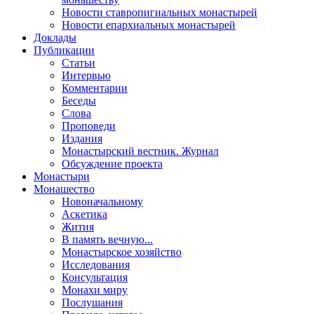
Новости ставропигиальных монастырей
Новости епархиальных монастырей
Доклады
Публикации
Статьи
Интервью
Комментарии
Беседы
Слова
Проповеди
Издания
Монастырский вестник. Журнал
Обсуждение проекта
Монастыри
Монашество
Новоначальному
Аскетика
Жития
В память вечную...
Монастырское хозяйство
Исследования
Консультация
Монахи миру
Послушания