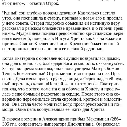
ет от него», – от­ве­тил От­рок.
Чуд­ный сон глу­бо­ко по­ра­зил де­вуш­ку. Как толь­ко на­ста­ло
утро, она по­спе­ши­ла к стар­цу, при­па­ла к но­гам его и про­си­ла
у него со­ве­та. Ста­рец по­дроб­но объ­яс­нил ей ис­тин­ную ве­ру,
рас­ска­зал о рай­ском бла­жен­стве пра­вед­ни­ков и о ги­бе­ли греш­
ни­ков. Муд­рая де­ва по­ня­ла пре­вос­ход­ство хри­сти­ан­ской ве­ры
над язы­че­ской, по­ве­ри­ла в Иису­са Хри­ста как Сы­на Бо­жия и
при­ня­ла Свя­тое Кре­ще­ние. По­сле Кре­ще­ния бо­же­ствен­ный
свет про­ник в нее и на­пол­нил ее ве­ли­кой ра­до­стью.
Ко­гда Ека­те­ри­на с об­нов­лен­ной ду­шой воз­вра­ти­лась до­мой,
она дол­го мо­ли­лась, бла­го­да­ря Бо­га за ми­лость, ока­зан­ную ей.
За­снув во вре­мя мо­лит­вы, она сно­ва уви­де­ла Ма­терь Бо­жию.
Те­перь Бо­же­ствен­ный От­рок ми­ло­сти­во взи­рал на нее. Пре­
свя­тая Де­ва взя­ла пра­вую ру­ку де­ви­цы, а От­рок на­дел ей чуд­
ный пер­стень, ска­зав: «Не знай же­ни­ха зем­но­го». Ека­те­ри­на
по­ня­ла, что с это­го мо­мен­та она об­ру­че­на Хри­сту и просну­
лась с еще боль­шей ра­до­стью на серд­це. По­сле это­го она со­
вер­шен­но пе­ре­ме­ни­лась ста­ла скром­ной, крот­кой и ми­ло­сти­
вой. Она ста­ла ча­сто мо­лить­ся Бо­гу, про­ся ру­ко­вод­ства и по­
мо­щи. Од­на цель во­оду­шев­ля­ла ее: жить для Хри­ста.
В ско­ром вре­ме­ни в Алек­сан­дрию при­был Мак­си­ми­ан (286–
305 гг.), со­пра­ви­тель им­пе­ра­то­ра Дио­кли­ти­а­на. Он разо­слал