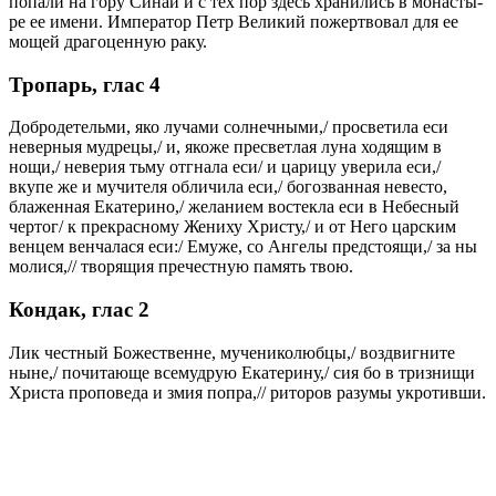
по­па­ли на го­ру Си­най и с тех пор здесь хра­ни­лись в мо­на­сты­
ре ее име­ни. Им­пе­ра­тор Петр Ве­ли­кий по­жерт­во­вал для ее
мо­щей дра­го­цен­ную ра­ку.
Тропарь, глас 4
Добродетельми, яко лучами солнечными,/ просветила еси
неверныя мудрецы,/ и, якоже пресветлая луна ходящим в
нощи,/ неверия тьму отгнала еси/ и царицу уверила еси,/
вкупе же и мучителя обличила еси,/ богозванная невесто,
блаженная Екатерино,/ желанием востекла еси в Небесный
чертог/ к прекрасному Жениху Христу,/ и от Него царским
венцем венчалася еси:/ Емуже, со Ангелы предстоящи,/ за ны
молися,// творящия пречестную память твою.
Кондак, глас 2
Лик честный Божественне, мучениколюбцы,/ воздвигните
ныне,/ почитающе всемудрую Екатерину,/ сия бо в тризнищи
Христа проповеда и змия попра,// риторов разумы укротивши.