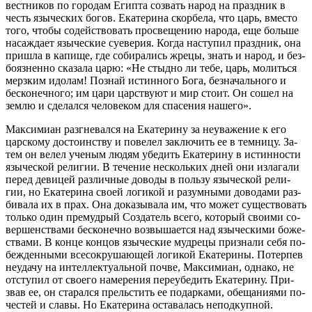
вест­ни­ков по го­ро­дам Егип­та со­звать на­род на празд­ник в
честь язы­че­ских бо­гов. Ека­те­ри­на скор­бе­ла, что царь, вме­сто
то­го, чтобы со­дей­ство­вать про­све­ще­нию на­ро­да, еще боль­ше
на­саж­да­ет язы­че­ские суе­ве­рия. Ко­гда на­сту­пил празд­ник, она
при­шла в ка­пи­ще, где со­би­ра­лись жре­цы, знать и на­род, и без­
бо­яз­нен­но ска­за­ла ца­рю: «Не стыд­но ли те­бе, царь, мо­лить­ся
мерз­ким идо­лам! По­знай ис­тин­но­го Бо­га, без­на­чаль­но­го и
бес­ко­неч­но­го; им ца­ри цар­ству­ют и мир сто­ит. Он со­шел на
зем­лю и сде­лал­ся че­ло­ве­ком для спа­се­ния на­ше­го».
Мак­си­ми­ан раз­гне­вал­ся на Ека­те­ри­ну за неува­же­ние к его
цар­ско­му до­сто­ин­ству и по­ве­лел за­клю­чить ее в тем­ни­цу. За­
тем он ве­лел уче­ным лю­дям убе­дить Ека­те­ри­ну в ис­тин­но­сти
язы­че­ской ре­ли­гии. В те­че­ние несколь­ких дней они из­ла­га­ли
пе­ред де­ви­цей раз­лич­ные до­во­ды в поль­зу язы­че­ской ре­ли­
гии, но Ека­те­ри­на сво­ей ло­ги­кой и ра­зум­ны­ми до­во­да­ми раз­
би­ва­ла их в прах. Она до­ка­зы­ва­ла им, что мо­жет су­ще­ство­вать
толь­ко один пре­муд­рый Со­зда­тель все­го, ко­то­рый сво­и­ми со­
вер­шен­ства­ми бес­ко­неч­но воз­вы­ша­ет­ся над язы­че­ски­ми бо­же­
ства­ми. В кон­це кон­цов язы­че­ские муд­ре­цы при­зна­ли се­бя по­
беж­ден­ны­ми все­со­кру­ша­ю­щей ло­ги­кой Ека­те­ри­ны. По­тер­пев
неуда­чу на ин­тел­лек­ту­аль­ной поч­ве, Мак­си­ми­ан, од­на­ко, не
от­сту­пил от сво­е­го на­ме­ре­ния пе­ре­убе­дить Ека­те­ри­ну. При­
звав ее, он ста­рал­ся пре­льстить ее по­дар­ка­ми, обе­ща­ни­я­ми по­
че­стей и сла­вы. Но Ека­те­ри­на оста­ва­лась непод­куп­ной.