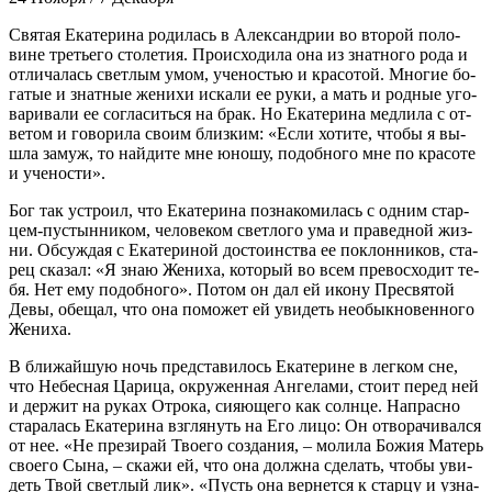
Свя­тая Ека­те­ри­на ро­ди­лась в Алек­сан­дрии во вто­рой по­ло­
вине тре­тье­го сто­ле­тия. Про­ис­хо­ди­ла она из знат­но­го ро­да и
от­ли­ча­лась свет­лым умом, уче­но­стью и кра­со­той. Мно­гие бо­
га­тые и знат­ные же­ни­хи ис­ка­ли ее ру­ки, а мать и род­ные уго­
ва­ри­ва­ли ее со­гла­сить­ся на брак. Но Ека­те­ри­на мед­ли­ла с от­
ве­том и го­во­ри­ла сво­им близ­ким: «Ес­ли хо­ти­те, чтобы я вы­
шла за­муж, то най­ди­те мне юно­шу, по­доб­но­го мне по кра­со­те
и уче­но­сти».
Бог так устро­ил, что Ека­те­ри­на по­зна­ко­ми­лась с од­ним стар­
цем-пу­стын­ни­ком, че­ло­ве­ком свет­ло­го ума и пра­вед­ной жиз­
ни. Об­суж­дая с Ека­те­ри­ной до­сто­ин­ства ее по­клон­ни­ков, ста­
рец ска­зал: «Я знаю Же­ни­ха, ко­то­рый во всем пре­вос­хо­дит те­
бя. Нет ему по­доб­но­го». По­том он дал ей ико­ну Пре­свя­той
Де­вы, обе­щал, что она по­мо­жет ей уви­деть необык­но­вен­но­го
Же­ни­ха.
В бли­жай­шую ночь пред­ста­ви­лось Ека­те­рине в лег­ком сне,
что Небес­ная Ца­ри­ца, окру­жен­ная Ан­ге­ла­ми, сто­ит пе­ред ней
и дер­жит на ру­ках От­ро­ка, си­я­ю­ще­го как солн­це. На­прас­но
ста­ра­лась Ека­те­ри­на взгля­нуть на Его ли­цо: Он от­во­ра­чи­вал­ся
от нее. «Не пре­зи­рай Тво­е­го со­зда­ния, – мо­ли­ла Бо­жия Ма­терь
сво­е­го Сы­на, – ска­жи ей, что она долж­на сде­лать, чтобы уви­
деть Твой свет­лый лик». «Пусть она вер­нет­ся к стар­цу и узна­