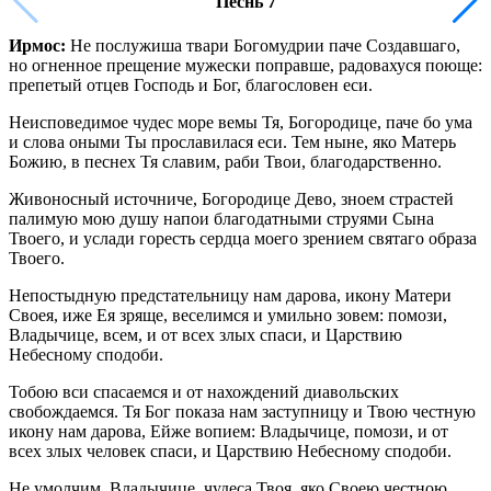
Песнь 7
Ирмос:
Не послужиша твари Богомудрии паче Создавшаго,
но огненное прещение мужески поправше, радовахуся поюще:
препетый отцев Господь и Бог, благословен еси.
Неисповедимое чудес море вемы Тя, Богородице, паче бо ума
и слова оными Ты прославилася еси. Тем ныне, яко Матерь
Божию, в песнех Тя славим, раби Твои, благодарственно.
Живоносный источниче, Богородице Дево, зноем страстей
палимую мою душу напои благодатными струями Сына
Твоего, и услади горесть сердца моего зрением святаго образа
Твоего.
Непостыдную предстательницу нам дарова, икону Матери
Своея, иже Ея зряще, веселимся и умильно зовем: помози,
Владычице, всем, и от всех злых спаси, и Царствию
Небесному сподоби.
Тобою вси спасаемся и от нахождений диавольских
свобождаемся. Тя Бог показа нам заступницу и Твою честную
икону нам дарова, Ейже вопием: Владычице, помози, и от
всех злых человек спаси, и Царствию Небесному сподоби.
Не умолчим, Владычице, чудеса Твоя, яко Своею честною