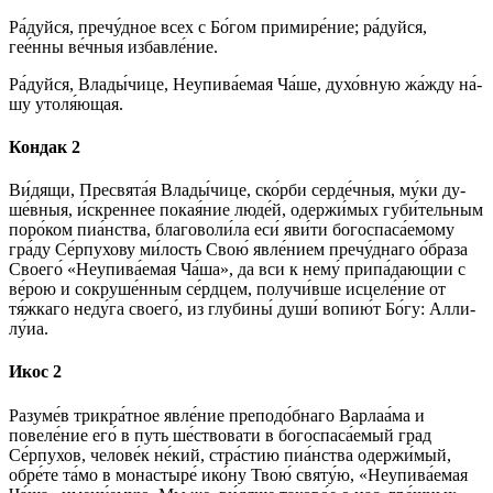
Ра́­дуй­ся, пречу́дное всех с Бо́­гом при­ми­ре́­ние; ра́­дуй­ся,
гее́нны ве́ч­ныя из­бав­ле́­ние.
Ра́­дуй­ся, Вла­ды́­чи­це, Неупива́емая Ча́ше, духо́вную жа́жду на́­
шу утоля́ющая.
Кондак 2
Ви́­дя­щи, Пре­свя­та́я Вла­ды́­чи­це, ско́р­би сер­де́ч­ныя, му́­ки ду­
ше́в­ныя, и́скреннее по­кая́­ние лю­де́й, одержи́мых губи́тельным
поро́ком пиа́нства, бла­го­во­ли́­ла еси́ яви́­ти богоспаса́емому
гра́­ду Се́рпухову ми́­лость Свою́ яв­ле́­ни­ем пречу́днаго о́браза
Сво­его́ «Неупива́емая Ча́ша», да вси к не­му́ припа́дающии с
ве́­рою и со­кру­ше́н­ным се́рд­цем, по­лу­чи́в­ше ис­це­ле́­ние от
тя́жкаго не­ду́­га сво­его́, из глу­би­ны́ души́ во­пи­ю́т Бо́­гу: Алли­
лу́иа.
Икос 2
Разуме́в трикра́тное яв­ле́­ние преподо́бнаго Варлаа́ма и
повеле́ние его́ в путь ше́ствовати в богоспаса́емый град
Се́рпухов, че­ло­ве́к не́кий, стра́стию пиа́нства одержи́мый,
обре́те та́­мо в монастыре́ ико́­ну Твою́ свя­ту́ю, «Неупива́емая