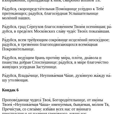
изображе́ний, при­па́­даю­ще к ним, смире́нно во­пи­е́м Ти:
Ра́­дуй­ся, скоропредста́тельная По­мо́щ­ни­це усе́рд­но к Те­бе́
при­те­ка́ю­щих; ра́­дуй­ся, благосе́рдная Услы́шательнице
моле́ний на́­ших.
Ра́­дуй­ся, град Се́рпухов благослове́нием Тво­и́м осени́вшая; ра́­
дуй­ся, в преде́лех Моско́вских сла́­ву чу­де́с Тво­и́х показа́вшая.
Ра́­дуй­ся, всем тре́­бую­щим со­кро́­ви­ще ис­це­ле́­ний не­ос­ку́д­ное;
ра́­дуй­ся, в трезве́нии благоподвиза́ющихся всемо́щная
Покрови́тельнице.
Ра́­дуй­ся, веду́щим брань про­ти́­ву ми́­ра, пло́­ти, диа́вола и
пиа́нства до́б­рая Споспе́шнице; ра́­дуй­ся, в ми́­ре бла­го­че́ст­но
живу́щих усе́рд­ная За­сту́п­ни­це.
Ра́­дуй­ся, Вла­ды́­чи­це, Неупива́емая Ча́ше, духо́вную жа́жду на́­
шу утоля́ющая.
Кондак 6
Пропове́дающе чу­де­са́ Твоя́, Бо­го­ро­ди́­тель­ни­це, от ико́­ны
Твоея́ «Неупива́емая Ча́ша» имену́емыя, быва́емая, мо́­лим Тя,
Пре­чи́с­тая, со сле­за́­ми: из­ба́­ви всех нас от ви́ннаго
пристра́стия и от паде́ния грехо́внаго, нау­чи́ нас