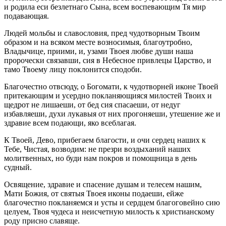
и родила еси безлетнаго Сына, всем воспевающим Тя мир
подавающая.
Людей мольбы и славословия, пред чудотворным Твоим
образом и на всяком месте возносимыя, благоутробно,
Владычице, приими, и, узами Твоея любве души наша
пророчески связавши, сия в Небесное привлецы Царство, и
тамо Твоему лицу поклонится сподоби.
Благочестно отвсюду, о Богомати, к чудотворней иконе Твоей
притекающим и усердно покланяющияся милостей Твоих и
щедрот не лишаеши, от бед сия спасаеши, от недуг
избавляеши, духи лукавыя от них прогоняеши, утешение же и
здравие всем подающи, яко всеблагая.
К Твоей, Дево, прибегаем благости, и очи сердец наших к
Тебе, Чистая, возводим: не презри воздыханий наших
молитвенных, но буди нам покров и помощница в день
судный.
Освящение, здравие и спасение душам и телесем нашим,
Мати Божия, от святыя Твоея иконы подаеши, ейже
благочестно покланяемся и усты и сердцем благоговейно сию
целуем, Твоя чудеса и неисчетную милость к христианскому
роду присно славяще.