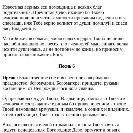
Известная верных еси помощница и всяких благ
подательница, Пречистая Дево, иконою бо Твоею
чудотворною неисчетныя милости просящим подаеши и вся
спасаеши, иже Тебе верно вопиют от души: помилуй и спаси
нас, Владычице.
Мати Божия всеблагая, милосердых щедрот Твоих не лиши
нас, обнищавших во гресех, и от челюстей мысленнаго волка
исхити души наша, да не погибнем до конца, но приносим
присно плоды покаяния Богу.
Песнь 6
Ирмос:
Божественное сие и всечестное совершающе
празднество, богомудрии, Богоматере, приидите, руками
восплещим, от Нея рождшагося Бога славим.
О, преславных чудес Твоих, Владычице, и многаго Твоего к
человеком сострадания: единым бо прикосновением к иконе
Твоей немощныя врачуеши, и издалече, в сониих и видениих,
к ней требующих Твоего заступления призываеши.
Вода освященная и елей от лампады иконы Твоея святыя
недуги неисцельныя, Богородице Дево, врачуют и оныя с