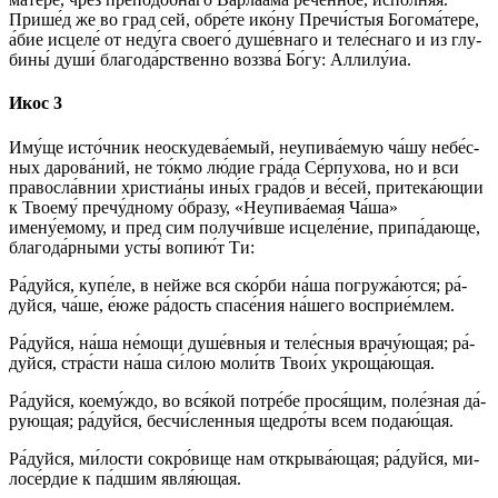
При­ше́д же во град сей, обре́те ико́­ну Пречи́стыя Бо­го­ма́­те­ре,
а́бие исцеле́ от не­ду́­га сво­его́ душе́внаго и теле́снаго и из глу­
би­ны́ ду­ши́ бла­го­да́р­ствен­но воззва́ Бо́­гу: Алли­лу́иа.
Икос 3
Иму́ще ис­то́ч­ник неоскудева́емый, неупива́емую ча́шу не­бе́с­
ных да­ро­ва́­ний, не то́кмо лю́­дие гра́­да Се́рпухова, но и вси
пра­во­сла́в­нии христиа́ны ины́х гра­до́в и ве́­сей, притека́ющии
к Тво­ему́ пречу́дному о́б­ра­зу, «Неупива́емая Ча́ша»
имену́емому, и пред сим по­лу­чи́в­ше ис­це­ле́­ние, при­па́­даю­ще,
бла­го­да́р­ны­ми ус­ты́ во­пи­ю́т Ти:
Ра́­дуй­ся, купе́ле, в ней­же вся ско́р­би на́­ша погружа́ются; ра́­
дуй­ся, ча́ше, е́ю­же ра́­дость спа­се́­ния на́­ше­го восприе́млем.
Ра́­дуй­ся, на́­ша не́­мо­щи ду­ше́в­ныя и те­ле́с­ныя врачу́ющая; ра́­
дуй­ся, стра́с­ти на́­ша си́­лою мо­ли́тв Тво­и́х укроща́ющая.
Ра́­дуй­ся, коему́ждо, во вся́­кой потре́бе про­ся́­щим, по­ле́з­ная да́­
рую­щая; ра́­дуй­ся, бесчи́сленныя щед­ро́­ты всем по­даю́­щая.
Ра́­дуй­ся, ми́­лос­ти со­кро́­ви­ще нам от­кры­ва́ю­щая; ра́­дуй­ся, ми­
ло­се́р­дие к па́дшим яв­ля́ю­щая.