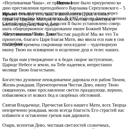
«Неупи­ва­е­мая Ча­ша», ее празд­но­ва­ние бы­ло при­уро­че­но ко
Песнь 1
дню пре­став­ле­ния пре­по­доб­но­го Вар­ла­а­ма Сер­пу­хов­ско­го – 5
мая, так как яв­ле­ние чу­до­твор­ной ико­ны про­изо­шло через
Ирмос:
Отверзу уста моя, и наполнятся Духа, и слово
пред­ста­тель­ство это­го свя­то­го. В 1997 го­ду по бла­го­сло­ве­нию
отрыгну Царице Матери, и явлюся, светло торжествуя, и
Свя­тей­ше­го Пат­ри­ар­ха Алек­сия II бы­ло уста­нов­ле­но со­вер­
воспою, радуяся, Тоя чудеса.
шать об­ще­цер­ков­ное празд­но­ва­ние иконе Бо­жи­ей Ма­те­ри
«Неупи­ва­е­мая Ча­ша» 5 мая.
Ангел вопияше Тебе, Дево Чистая: радуйся! Мы же что Ти
принесем, благаго Царя благая Мати, яко явила еси нам в сия
подробнее
последняя времена сокровище неоскудное – чудотворную
икону Твою на освящение и исцеление душ и телес наших.
Ты буди нам утверждение и в бедах скорое заступление,
Царице Небесе и земли, на Тебе надеемся, непрестанно
моляще Твою благостыню.
Богатство духовное неиждиваемое даровала еси рабом Твоим,
Жизнь рождшая, Пренепорочная Чистая Дево, икону Твою
священную, еяже прославление светло празднующе, вернии,
избавляемся от всяких бед и скорбных обстояний.
Святая Владычице, Пречистая Бога нашего Мати, всех Творца
неизреченно рождшая, моли всегда благость Его страстей нас
избавити и оставление грехов нам даровати.
Озари, всепетая Дево, чистшая светлостей солнечных,