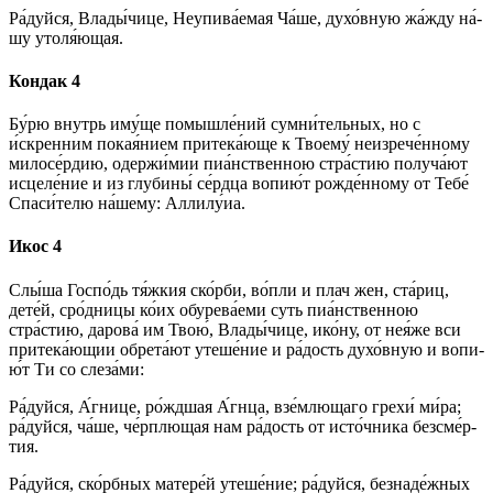
Ра́­дуй­ся, Вла­ды́­чи­це, Неупива́емая Ча́ше, духо́вную жа́жду на́­
шу утоля́ющая.
Кондак 4
Бу́­рю внутрь иму́ще по­мыш­ле́­ний су­мни́­тель­ных, но с
и́скренним покая́нием притека́юще к Тво­ему́ неизрече́нному
милосе́рдию, одержи́мии пиа́нственною стра́стию получа́ют
ис­це­ле́­ние и из глу­би­ны́ се́рд­ца во­пи­ю́т рожде́нному от Те­бе́
Спа­си́­те­лю на́­ше­му: Алли­лу́иа.
Икос 4
Слы́­ша Гос­по́дь тя́жкия ско́р­би, во́пли и плач жен, ста́риц,
дете́й, сро́дницы ко́их обурева́еми суть пиа́нственною
стра́стию, да­ро­ва́ им Твою́, Вла­ды́­чи­це, ико́­ну, от нея́же вси
притека́ющии обрета́ют уте­ше́­ние и ра́­дость духо́вную и во­пи­
ю́т Ти со сле­за́­ми:
Ра́­дуй­ся, А́гнице, ро́жд­шая А́гнца, взе́млющаго гре­хи́ ми́­ра;
ра́­дуй­ся, ча́ше, че́рплющая нам ра́­дость от ис­то́ч­ни­ка без­сме́р­
тия.
Ра́­дуй­ся, ско́рб­ных матере́й уте­ше́­ние; ра́­дуй­ся, безнаде́жных