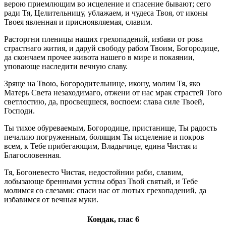
верою приемлющим во исцеление и спасение бывают; сего
ради Тя, Целительницу, ублажаем, и чудеса Твоя, от иконы
Твоея явленная и присноявляемая, славим.
Расторгни пленицы наших грехопадений, избави от рова
страстнаго жития, и даруй свободу рабом Твоим, Богородице,
да скончаем прочее живота нашего в мире и покаянии,
уповающе наследити вечную славу.
Зряще на Твою, Богородительнице, икону, молим Тя, яко
Матерь Света незаходимаго, отжени от нас мрак страстей Того
светлостию, да, просвещшеся, воспоем: слава силе Твоей,
Господи.
Ты тихое обуреваемым, Богородице, пристанище, Ты радость
печалию погруженным, болящим Ты исцеление и покров
всем, к Тебе прибегающим, Владычице, едина Чистая и
Благословенная.
Тя, Богоневесто Чистая, недостойнии раби, славим,
лобызающе бренными устны образ Твой святый, и Тебе
молимся со слезами: спаси нас от лютых грехопадений, да
избавимся от вечныя муки.
Кондак, глас 6