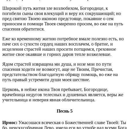
Широкий путь жития зле возлюбихом, Богородице, к
погибели сыны своя влекущий и веру их сокрушающий; но
пред святою Твоею иконою предстояще, покаяние о сем
приносим и помощи Твоея смиренно просим, во еже на путь
спасения обратитися.
Еже ко временному житию потребное вмале полезно есть, но
паче сих о сухости сердец наших восплачем, о братие, и
исцеления страстей наших просити потщимся, греховное
житие свое окаявше и горних даров тепле возжелевше.
Ядом страстей извращена ми душа, и нозе мои по пути
спасения ходити не возмогут, аще не Твоим, Пречистая,
предстательством благодатную обрящу помощь, во еже на
путь правый устремити души моея шествие.
Церковь, в нейже икона Твоя пребывает, Богородице,
врачебница недугов телесных и душевных является, веры же
учительница и неверия явная обличительница.
Песнь 5
Ирмос:
Ужасошася всяческая о Божественней славе Твоей: Ты
бо, неискусобрачная Дево, имела еси во утробе над всеми Бога