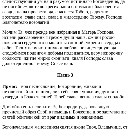
слепотствующий ум наш разумом истиннаго Боговедения, да
не погибнем люте во гресех наших: помыслы благочестия
сердца наша просвети, да, спасшеся Тобою, радостно
возгласим: слава силе, слава и милосердию Твоему, Господи,
Благодетелю всеблагий.
Молим Тя, яже прежде век избранная в Матерь Господа,
исцели расслабленныя грехом души наша, оживи росою
покаяния сердечнаго и молитвы слезной, укрепи в сердцах
рабов Твоих веру истинную и любовь нелицемерную, да
сподобимся подвигом добрым подвизатися, веру непорочну
соблюсти, житие мирно скончати, хваля Господа: слава
долготерпению Твоему, Спасе наш.
Песнь 3
Ирмос:
Твоя песнословцы, Богородице, живый и
независтный источниче, лик себе совокупльшия, духовно
утверди, в Божественней Твоей славе, венцев славы сподоби.
Достойно есть величати Тя, Богородицу, даровавшую
пречистый образ Свой в помощь и Божественное заступление
святей обители сей от враг видимых и невидимых.
Богоначальным мановением святая икона Твоя, Владычице, от