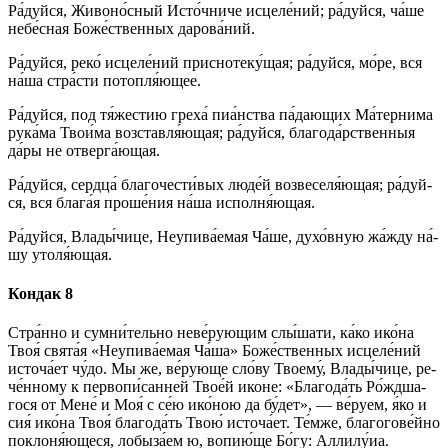
Ра́­дуй­ся, Жи­во­но́с­ный Ис­то́ч­ни­че ис­це­ле́­ний; ра́­дуй­ся, ча́ше
не­бе́с­ная Бо­же́ст­вен­ных да­ро­ва́­ний.
Ра́­дуй­ся, ре­ко́ ис­це­ле́­ний приснотеку́щая; ра́­дуй­ся, мо́ре, вся
на́­ша стра́с­ти потопля́ющее.
Ра́­дуй­ся, под тя́жестию греха́ пиа́нства па́дающих Ма́тернима
рука́ма Твои́ма возставля́ющая; ра́­дуй­ся, благода́рственныя
да́ры не отверга́ющая.
Ра́­дуй­ся, серд­ца́ бла­го­чес­ти́­вых лю­де́й возвеселя́ющая; ра́­дуй­
ся, вся бла­га́я про­ше́­ния на́­ша исполня́ющая.
Ра́­дуй­ся, Вла­ды́­чи­це, Неупива́емая Ча́ше, духо́вную жа́жду на́­
шу утоля́ющая.
Кондак 8
Стра́н­но и су­мни́­тель­но не­ве́­рую­щим слы́шати, ка́­ко ико́­на
Твоя́ свя­та́я «Неупива́емая Ча́ша» Бо­же́ст­вен­ных ис­це­ле́­ний
ис­то­ча́­ет чу́­до. Мы же, ве́рую­ще сло́­ву Тво­ему́, Вла­ды́­чи­це, ре­
че́н­ному к первопи́санней Тво­е́й ико­не: «Бла­го­да́ть Ро́жд­ша­
го­ся от Ме­не́ и Моя́ с се́ю ико́­ною да бу́дет», — ве́­ру­ем, я́ко и
сия́ ико́­на Твоя́ бла­го­да́ть Твою́ ис­то­ча́­ет. Те́м­же, бла­го­го­ве́й­но
поклоня́ющеся, ло­бы­за́­ем ю, во­пию́­ще Бо́­гу: Алли­лу́иа.