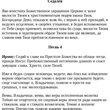
Седален
Яко воистину Божественное украшение Церкви и залог
милости Твоея к христоименитым людем икона Твоя,
Богородице Дево, показася: всяк бо, с верою к ней приходяй, в
недузех исцеление, в скорбех утешение, в бедах вспоможение
от Тебе скоро приемлет, всемилостива бо сущи, милости Твоея
источник в чудотворнем образе Твоем нам зде являеши, да
славим имя Твое преблагословенное во веки.
Песнь 4
Ирмос:
Седяй в славе на Престоле Божества во облаце легце,
прииде Иисус Пребожественный нетленною дланию и спасе
зовущия: слава, Христе, силе Твоей.
Иже в бедах сущии человецы, ведите, яко близ вас избавление
верное обретается, аще токмо с верою сие призывати будете,
сице глаголюще: о, Владычице, помози и прости нас
грешных, о нас милосердовавши.
Вемы, Владычице, вемы, яко веры исполненная молитва
Тобою не отщетится; но сицевыя веры лености ради нашея не
стяжахом, аще и стяжати возжелехом. Темже и вопием:
веруем, Пречистая, помози нашему маловерию.