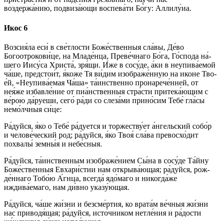
воздержа́нию, подвиза́ющи вос­пе­ва́­ти Бо́­гу: Алли­лу́иа.
Икос 6
Возсия́ла еси́ в све́тлости Бо­же́ст­вен­ныя сла́­вы, Де́­во
Богоотрокови́це, на Мла­де́н­ца, Преве́чнаго Бо́­га, Го́с­по­да на́­
ше­го Иису́­са Хри­ста́, зря́щи. И́же в со­су́­де, а́ки в неупива́емой
ча́ше, предстои́т, я́ко­же Тя ви́­дим изображе́нную на ико­не Тво­
е́й, «Неупива́емая Ча́ша» та́ин­ствен­но пронарече́нней, от
нея́же из­бав­ле́­ние от пиа́нственныя стра́с­ти при­те­ка́ю­щим с
ве́­рою да́руеши, се­го́ ра́­ди со сле­за́­ми при­но́­сим Те­бе́ гла́сы
немо́лчныя си́­це:
Ра́­дуй­ся, я́ко о Те­бе́ ра́дуется и торжеству́ет а́н­гель­ский собо́р
и челове́ческий род; ра́­дуй­ся, я́ко Твоя́ сла́­ва превосхо́дит
похвалы́ зем­ны́я и не­бе́с­ныя.
Ра́­дуй­ся, та́инственным изображе́нием Сы́­на в со­су́­де Та́й­ну
Бо­же́ст­вен­ныя Евхари́стии нам от­кры­ва́ю­щая; ра́­дуй­ся, рож­
де́н­на­го То­бо́ю А́гнца, всег­да́ ядо́маго и никогда́же
иждива́емаго, нам ди́в­но указу́ющая.
Ра́­дуй­ся, ча́ше жи́з­ни и без­сме́р­тия, ко врата́м ве́ч­ныя жи́з­ни
нас приводя́щая; ра́­дуй­ся, ис­то́ч­ни­ком не­тле́­ния и ра́­дос­ти