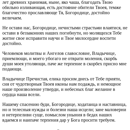
лет древних хранимая, ныне, яко чаша, благодать Твою
обильно изливающая, есть достояние обители Твоея, темже
благочестно прославляюще Тя, Богородице, достойно
величаем.
Не остави нас, Богородице, нечистыми страстьми влаятися, не
остави в беззакониях наших погибнути, но молящихся Тебе
житие свое исправити научи и Твое милосердие воспети
достойно.
Человеков молитвы и Ангелов славословие, Владычице,
приемлющи, и моего убогаго не отврати моления, скорбь
души моея утоляющи, паче же терпение в скорбех присно мне
подающи.
Владычице Пречистая, елика просим днесь от Тебе прияти,
сия от чудотворныя Твоея иконы нам подаждь, и немощное
наше произволение утверди, и небесных благ желание в
сердца наша всели.
Нашему спасению буди, Богородице, ходатаица и наставница,
но и телесныя нужды и болезни наша исцели; зане маловерни
и нетерпеливи суще, помыслом уныния в бедах наших
вдаемся и наипаче терпения дар у Бога просити требуем.