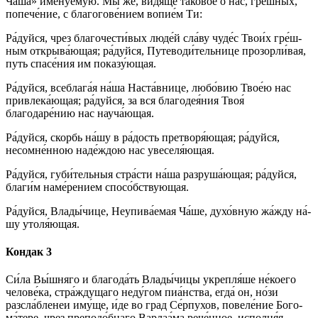
Ча́ша» имену́емую. Мы же, ви́­дя­ще та­ко­во́е о нас, гре́ш­ных,
попече́ние, с благогове́нием во­пи­е́м Ти:
Ра́­дуй­ся, чрез бла­го­чес­ти́­вых лю­де́й сла́­ву чу­де́с Тво­и́х гре́ш­
ным от­кры­ва́ю­щая; ра́­дуй­ся, Путеводи́тельнице прозорли́вая,
путь спа­се́­ния им показу́ющая.
Ра́­дуй­ся, всеблага́я на́­ша Нас­та́в­ни­це, лю­бо́­вию Твое́ю нас
привлека́ющая; ра́­дуй­ся, за вся благодея́ния Твоя́
благодаре́нию нас науча́ющая.
Ра́­дуй­ся, скорбь на́­шу в ра́­дость пре­тво­ря́ю­щая; ра́­дуй­ся,
несомне́нною на­де́ж­дою нас уве­се­ля́ю­щая.
Ра́­дуй­ся, губи́тельныя стра́с­ти на́­ша раз­ру­ша́ю­щая; ра́­дуй­ся,
бла­ги́м на­ме́­ре­ни­ем спо­со́б­ствую­щая.
Ра́­дуй­ся, Вла­ды́­чи­це, Неупива́емая Ча́ше, духо́вную жа́жду на́­
шу утоля́ющая.
Кондак 3
Си́­ла Вы́ш­ня­го и бла­го­да́ть Влады́чицы укрепля́ше не́коего
че­ло­ве́­ка, стра́ждущаго неду́гом пиа́нства, ег­да́ он, но́зи
разсла́бленеи иму́ще, и́де во град Се́рпухов, повеле́ние Бо­го­
ма́­те­ре, чрез преподо́бнаго Варлаа́ма рече́нное, ис­пол­ня́я.