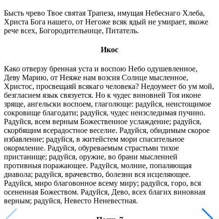
Бысть чрево Твое святая Трапеза, имущая Небеснаго Хлеба,
Христа Бога нашего, от Негоже всяк ядый не умирает, якоже
рече всех, Богородительнице, Питатель.
Икос
Како отверзу бренная уста и воспою Небо одушевленное,
Деву Марию, от Неяже нам возсия Солнце мысленное,
Христос, просвещаяй всякаго человека? Недоумеет бо ум мой,
безгласием язык связуется. Но к чудес виновней Тоя иконе
зряще, ангельски воспоем, глаголюще: радуйся, неистощимое
сокровище благодати; радуйся, чудес неизследимая пучино.
Радуйся, всем верным Божественное услаждение; радуйся,
скорбящим всерадостное веселие. Радуйся, обидимым скорое
избавление; радуйся, в житейстем мори спасительное
окормление. Радуйся, обуреваемым страстьми тихое
пристанище; радуйся, оружие, во брани мысленней
противныя поражающее. Радуйся, молние, попаляющая
диавола; радуйся, врачевство, болезни вся исцеляющее.
Радуйся, миро благовонное всему миру; радуйся, горо, вся
осененная Божеством. Радуйся, Дево, всех благих виновная
верным; радуйся, Невесто Неневестная.