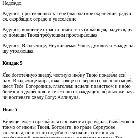
На­де́ж­до.
Ра́­дуй­ся, при­те­ка́ю­щих к Те­бе́ благода́тное охране́ние; ра́­дуй­
ся, скор­бя́­щих от­ра́­до и уве­се­ле́­ние.
Ра́­дуй­ся, волне́ние стра́с­ти пиа́нства утиша́ющая; ра́­дуй­ся, ру­
ку́ по́­мо­щи Твоея́ тре́­бую­щим простира́ющая.
Ра́­дуй­ся, Вла­ды́­чи­це, Неупива́емая Ча́ше, духо́вную жа́жду на́­
шу утоля́ющая.
Кондак 5
Я́ко боготе́чную звезду́, чест­ну́ю ико́­ну Твою́ показа́ла еси́
нам, Вла­ды́­чи­це ми́­ра, ю́же зря́ще и с ве́­рою серде́чною мо­ля́­
ще­ся Те­бе́, Бо­го­ро́­ди­це, гла­го́­лем: ис­це­ли́ пиа́нством и ино́ю
боле́знию душе́вною и теле́сною стра́ждущих, ве́р­ных же нау­
чи́ вос­пе­ва́­ти хва­лу́ Бо́­гу: Алли­лу́иа.
Икос 5
Ви́­дя­ще чу­де­са́ пре­сла́в­ная и зна́­ме­ния пречу́дная, быва́емая не
то́кмо от ико́­ны Твоея́, Бо­го­ма́­ти, во гра́­де Се́рпухове
явле́нныя, но и от по подо́бию сея́ ико́­ны спи́санных