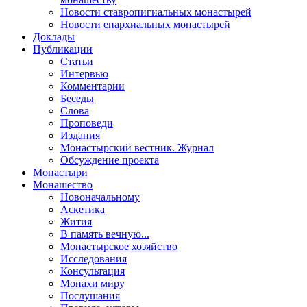
Новости ставропигиальных монастырей
Новости епархиальных монастырей
Доклады
Публикации
Статьи
Интервью
Комментарии
Беседы
Слова
Проповеди
Издания
Монастырский вестник. Журнал
Обсуждение проекта
Монастыри
Монашество
Новоначальному
Аскетика
Жития
В память вечную...
Монастырское хозяйство
Исследования
Консультация
Монахи миру
Послушания