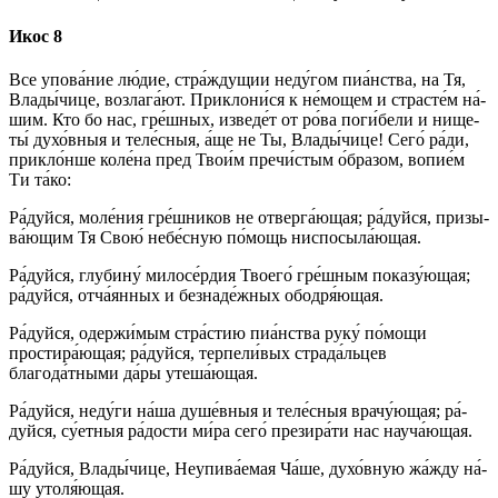
Икос 8
Все упо­ва́­ние лю́­дие, стра́ждущии неду́гом пиа́нства, на Тя,
Вла­ды́­чи­це, возлага́ют. Приклони́ся к не́мощем и стра­сте́м на́­
шим. Кто бо нас, гре́ш­ных, из­ве­де́т от ро́ва по­ги́­бе­ли и ни­ще­
ты́ ду­хо́в­ныя и те­ле́с­ныя, а́ще не Ты, Вла­ды́­чи­це! Се­го́ ра́­ди,
прикло́нше коле́на пред Тво­и́м пре­чи́с­тым о́б­ра­зом, во­пи­е́м
Ти та́­ко:
Ра́­дуй­ся, мо­ле́­ния гре́ш­ни­ков не отверга́ющая; ра́­дуй­ся, при­зы­
ва́­ющим Тя Свою́ не­бе́с­ную по́­мощь ниспосыла́ющая.
Ра́­дуй­ся, глу­би­ну́ ми­ло­се́р­дия Тво­его́ гре́ш­ным показу́ющая;
ра́­дуй­ся, от­ча́­ян­ных и безнаде́жных ободря́ющая.
Ра́­дуй­ся, одержи́мым стра́стию пиа́нства ру­ку́ по́­мо­щи
простира́ющая; ра́­дуй­ся, терпели́вых страда́льцев
благода́тными да́ры утеша́ющая.
Ра́­дуй­ся, не­ду́­ги на́­ша ду­ше́в­ныя и те­ле́с­ныя врачу́ющая; ра́­
дуй­ся, су́етныя ра́­дос­ти ми́­ра се­го́ презира́ти нас науча́ющая.
Ра́­дуй­ся, Вла­ды́­чи­це, Неупива́емая Ча́ше, духо́вную жа́жду на́­
шу утоля́ющая.