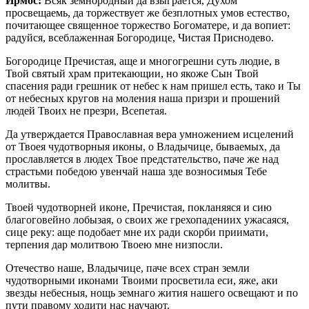
Ирмос:
Всяк земнородный да взыграется, Духом
просвещаемь, да торжествует же безплотных умов естество,
почитающее священное торжество Богоматере, и да вопиет:
радуйся, всеблаженная Богородице, Чистая Приснодево.
Богородице Пречистая, аще и многогрешни суть людие, в
Твой святый храм притекающии, но якоже Сын Твой
спасения ради грешник от небес к нам пришел есть, тако и Ты
от небесных кругов на моления наша призри и прошений
людей Твоих не презри, Всепетая.
Да утверждается Православная вера умножением исцелений
от Твоея чудотворныя иконы, о Владычице, бываемых, да
прославляется в людех Твое предстательство, паче же над
страстьми победою увенчай наша зде возносимыя Тебе
молитвы.
Твоей чудотворней иконе, Пречистая, покланяяся и сию
благоговейно лобызая, о своих же грехопадениих ужасаяся,
сице реку: аще подобает мне их ради скорби приимати,
терпения дар молитвою Твоею мне низпосли.
Отечество наше, Владычице, паче всех стран земли
чудотворными иконами Твоими просветила еси, яже, аки
звезды небесныя, нощь земнаго жития нашего освещают и по
пути правому ходити нас научают.