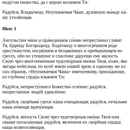
неду́гом пиа́нства, да с ве́­рою воззове́м Ти:
Ра́­дуй­ся, Вла­ды́­чи­це, Неупива́емая Ча́ше, духо́вную жа́жду на́­
шу утоля́ющая.
Икос 1
А́нгельстии чи́ни и пра́ведников со́нми непреста́нно сла́вят
Тя, Цари́цу Богоро́дицу, Хода́таицу о многогре́шнем ро́де
христиа́нстем, погря́зшем в без­за­ко́­ни­их и пребыва́ющем во
гре­се́х, и́бо во уте­ше́­ние и спа­се́­ние да́руеши ему́ ми́­лость
Свою́ чрез многоиме́нныя чудотво́рныя ико́­ны Твоя́, и́хже, я́ко
зве́зды не­бе́с­ныя, по всей зем­ли́ на́­шей зрим; к еди́­но­му же из
сих о́бразов, «Неупива́емая Ча́ша» имену́емому, при­па́­даю­ще,
из глу­би­ны́ се́рд­ца взы­ва́­ем Ти:
Ра́­дуй­ся, непристу́пнаго Бо­же­ства́ се­ле́­ние; ра́­дуй­ся,
непреста́нное лю­де́й удив­ле́­ние.
Ра́­дуй­ся, скорбьми́ гре­хи́ на́­ша очища́ющая; ра́­дуй­ся, печа́льми
на́­ша не́­мо­щи врачу́ющая.
Ра́­дуй­ся, ми́­лость Свою́ чрез чудотво́рныя ико́­ны Твоя́ нам
свы́­ше посыла́ющая; ра́­дуй­ся, яв­ле́­ни­ем их ско́рбная серд­ца́
на́­ша возвеселя́ющая.