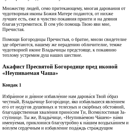
Множеству людей, семо притекающему, многая дарования от
чудотворныя иконы Божия Матере подаются, от нихже
лучшее есть, еже в чувство покаяния приити и на деяния
благая устремитися. В сем убо помощь Твою яви мне,
Пречистая.
Помощи Богородицы Пречистыя, о братие, мнози свидетелие
зде обретаются, нашему же нерадению обличителие, темже
чудотворней иконе Владычицы предстояще, к покаянию
теплому устремим душ наших шествие.
Акафист Пресвятой Богородице пред иконой
«Неупиваемая Чаша»
Кондак 1
Избра́нное и ди́в­ное из­бав­ле́­ние нам да­ро­ва́­ся Твой о́б­раз
чест­ны́й, Вла­ды́­чи­це Бо­го­ро́­ди­це, я́ко из­ба́вль­ше­ся яв­ле́­ни­ем
его́ от не­ду́­гов ду­ше́в­ных и те­ле́с­ных и ско́рб­ных об­стоя́­ний,
бла­го­да́р­ствен­ная хвале́ния при­но́­сим Ти, Все­ми́­лос­ти­вая За­
сту́п­ни­це. Ты же, Вла­ды́­чи­це, «Неупива́емою Ча́шею» на́­ми
имену́емая, приклони́ся бла­го­утро́б­но к на́­шим воздыха́нием и
во́плем серде́чным и из­бав­ле́­ние по­да́ждь стра́­жду­щим