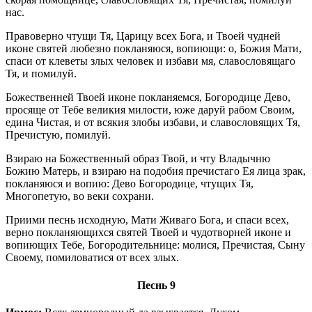
нас.
Правоверно чтущи Тя, Царицу всех Бога, и Твоей чудней
иконе святей любезно покланяюся, вопиющи: о, Божия Мати,
спаси от клеветы злых человек и избави мя, славословящаго
Тя, и помилуй.
Божественней Твоей иконе покланяемся, Богородице Дево,
просяще от Тебе великия милости, юже даруй рабом Своим,
едина Чистая, и от всякия злобы избави, и славословящих Тя,
Пречистую, помилуй.
Взираю на Божественный образ Твой, и чту Владычню
Божию Матерь, и взираю на подобия пречистаго Ея лица зрак,
покланяюся и вопию: Дево Богородице, чтущих Тя,
Многопетую, во веки сохрани.
Приими песнь исходную, Мати Живаго Бога, и спаси всех,
верно покланяющихся святей Твоей и чудотворней иконе и
вопиющих Тебе, Богородительнице: молися, Пречистая, Сыну
Своему, помиловатися от всех злых.
Песнь 9