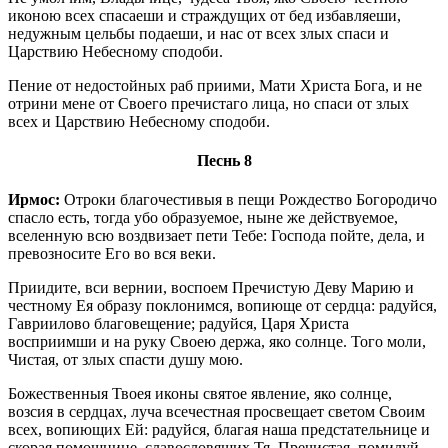
иконою всех спасаеши и страждущих от бед избавляеши,
недужным цельбы подаеши, и нас от всех злых спаси и
Царствию Небесному сподоби.
Пение от недостойных раб приими, Мати Христа Бога, и не
отрини мене от Своего пречистаго лица, но спаси от злых
всех и Царствию Небесному сподоби.
Песнь 8
Ирмос:
Отроки благочестивыя в пещи Рождество Богородичо
спасло есть, тогда убо образуемое, ныне же действуемое,
вселенную всю воздвизает пети Тебе: Господа пойте, дела, и
превозносите Его во вся веки.
Приидите, вси вернии, воспоем Пречистую Деву Марию и
честному Ея образу поклонимся, вопиюще от сердца: радуйся,
Гавриилово благовещение; радуйся, Царя Христа
восприимши и на руку Своею держа, яко солнце. Того моли,
Чистая, от злых спасти душу мою.
Божественныя Твоея иконы святое явление, яко солнце,
возсия в сердцах, луча всечестная просвещает светом Своим
всех, вопиющих Ей: радуйся, благая наша предстательнице и
скорая помощнице, славословящих Тя, Пречистая, помилуй