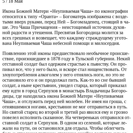
5 / 18 Мая
Ико­на Бо­жи­ей Ма­те­ри «Неупи­ва­е­мая Ча­ша» по ико­но­гра­фии
от­но­сит­ся к ти­пу «Оран­та» – Бо­го­ма­терь изо­бра­же­на с воз­де­
ты­ми вверх ру­ка­ми, пе­ред Ней – Бо­гом­ла­де­нец, сто­я­щий в ча­
ше. Это Ча­ша При­ча­ще­ния – неис­то­щи­мый ис­точ­ник ду­хов­
ной ра­до­сти и уте­ше­ния. Пре­свя­тая Бо­го­ро­ди­ца мо­лит­ся за
всех греш­ных и воз­ве­ща­ет, что каж­до­му страж­ду­ще­му уго­то­
ва­на Неупи­ва­е­мая Ча­ша небес­ной по­мо­щи и ми­ло­сер­дия.
По­яв­ле­нию этой ико­ны пред­ше­ство­ва­ло необыч­ное про­ис­ше­
ствие, про­изо­шед­шее в 1878 го­ду в Туль­ской гу­бер­нии. Некий
от­став­ной сол­дат был одер­жим стра­стью к пьян­ству. Он про­
пи­вал все, что у него бы­ло, и вско­ре стал ни­щен­ство­вать. От
зло­упо­треб­ле­ния ал­ко­го­лем у него от­ня­лись но­ги, но это не
оста­но­ви­ло его и он про­дол­жал пить. Как-то во сне быв­ший
сол­дат, а ныне кре­стья­нин, уви­дел стар­ца, ко­то­рый при­ка­зал
ему ид­ти в го­род Сер­пу­хов в мо­на­стырь Вла­ды­чи­цы Бо­го­ро­
ди­цы, где на­хо­ди­лась ико­на Бо­жи­ей Ма­те­ри «Неупи­ва­е­мая
Ча­ша», и от­слу­жить пе­ред ней мо­ле­бен. Не имея ни гро­ша, с
от­няв­ши­ми­ся но­га­ми, кре­стья­нин не мог от­пра­вить­ся в путь.
Но свя­той ста­рец во вто­рой и тре­тий раз явил­ся ему и гроз­но
по­ве­лел ис­пол­нить ска­зан­ное. На чет­ве­рень­ках от­пра­вил­ся от­
став­ной сол­дат в Сер­пу­хов. В од­ном из се­ле­ний, ко­то­рые ле­
жа­ли на пу­ти, он оста­но­вил­ся для от­ды­ха. Чтобы об­лег­чить