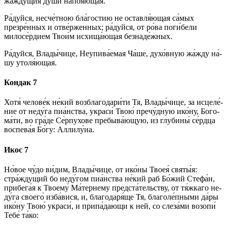
жа́ждущия ду́­ши напоя́ющая.
Ра́­дуй­ся, несче́тною бла́гостию не оставля́ющая са́мых
презре́нных и отве́рженных; ра́­дуй­ся, от ро́ва по­ги́­бе­ли
милосе́рдием Тво­и́м исхища́ющая безнаде́жных.
Ра́­дуй­ся, Вла­ды́­чи­це, Неупива́емая Ча́ше, духо́вную жа́жду на́­
шу утоля́ющая.
Кондак 7
Хо­тя́ че­ло­ве́к не́кий возблагодари́ти Тя, Вла­ды́­чи­це, за ис­це­ле́­
ние от не­ду́­га пиа́нства, укра­си́ Твою́ пречу́дную ико́­ну, Бо­го­
ма́­ти, во гра́­де Се́рпухове пребыва́ющую, из глу­би­ны́ се́рд­ца
воспева́я Бо́­гу: Алли­лу́иа.
Икос 7
Но́вое чу́­до ви́­дим, Вла­ды́­чи­це, от ико́­ны Твоея́ свя­ты́я:
стра́ждущий бо неду́гом пиа́нства не́кий раб Бо́­жий Стефа́н,
прибега́я к Тво­ему́ Ма́тернему предста́тельству, от тя́жкаго не­
ду́­га сво­его́ изба́вися, и, бла­го­да­ря́­ще Тя, благоле́пными да́ры
ико́­ну Твою́ укра­си́, и припа́дающи к ней, со сле­за́­ми возо­пи́
Те­бе́ та́­ко: