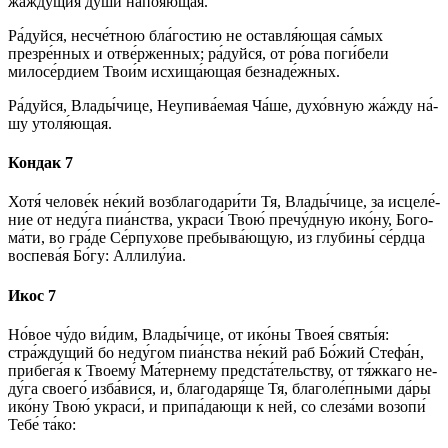
жа́ждущия ду́­ши напоя́ющая.
Ра́­дуй­ся, несче́тною бла́гостию не оставля́ющая са́мых
презре́нных и отве́рженных; ра́­дуй­ся, от ро́ва по­ги́­бе­ли
милосе́рдием Тво­и́м исхища́ющая безнаде́жных.
Ра́­дуй­ся, Вла­ды́­чи­це, Неупива́емая Ча́ше, духо́вную жа́жду на́­
шу утоля́ющая.
Кондак 7
Хо­тя́ че­ло­ве́к не́кий возблагодари́ти Тя, Вла­ды́­чи­це, за ис­це­ле́­
ние от не­ду́­га пиа́нства, укра­си́ Твою́ пречу́дную ико́­ну, Бо­го­
ма́­ти, во гра́­де Се́рпухове пребыва́ющую, из глу­би­ны́ се́рд­ца
воспева́я Бо́­гу: Алли­лу́иа.
Икос 7
Но́вое чу́­до ви́­дим, Вла­ды́­чи­це, от ико́­ны Твоея́ свя­ты́я:
стра́ждущий бо неду́гом пиа́нства не́кий раб Бо́­жий Стефа́н,
прибега́я к Тво­ему́ Ма́тернему предста́тельству, от тя́жкаго не­
ду́­га сво­его́ изба́вися, и, бла­го­да­ря́­ще Тя, благоле́пными да́ры
ико́­ну Твою́ укра­си́, и припа́дающи к ней, со сле­за́­ми возо­пи́
Те­бе́ та́­ко: