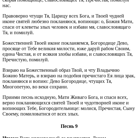
нас.
Правоверно чтущи Тя, Царицу всех Бога, и Твоей чудней
иконе святей любезно покланяюся, вопиющи: о, Божия Мати,
спаси от клеветы злых человек и избави мя, славословящаго
Тя, и помилуй.
Божественней Твоей иконе покланяемся, Богородице Дево,
просяще от Тебе великия милости, юже даруй рабом Своим,
едина Чистая, и от всякия злобы избави, и славословящих Тя,
Пречистую, помилуй.
Взираю на Божественный образ Твой, и чту Владычню
Божию Матерь, и взираю на подобия пречистаго Ея лица зрак,
покланяюся и вопию: Дево Богородице, чтущих Тя,
Многопетую, во веки сохрани.
Приими песнь исходную, Мати Живаго Бога, и спаси всех,
верно покланяющихся святей Твоей и чудотворней иконе и
вопиющих Тебе, Богородительнице: молися, Пречистая, Сыну
Своему, помиловатися от всех злых.
Песнь 9