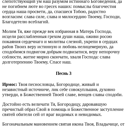
слепотствующий ум наш разумом истиннаго Боговедения, да
не погибнем люте во гресех наших: помыслы благочестия
сердца наша просвети, да, спасшеся Тобою, радостно
возгласим: слава силе, слава и милосердию Твоему, Господи,
Благодетелю всеблагий.
Молим Тя, яже прежде век избранная в Матерь Господа,
исцели расслабленныя грехом души наша, оживи росою
покаяния сердечнаго и молитвы слезной, укрепи в сердцах
рабов Твоих веру истинную и любовь нелицемерную, да
сподобимся подвигом добрым подвизатися, веру непорочну
соблюсти, житие мирно скончати, хваля Господа: слава
долготерпению Твоему, Спасе наш.
Песнь 3
Ирмос:
Твоя песнословцы, Богородице, живый и
независтный источниче, лик себе совокупльшия, духовно
утверди, в Божественней Твоей славе, венцев славы сподоби.
Достойно есть величати Тя, Богородицу, даровавшую
пречистый образ Свой в помощь и Божественное заступление
святей обители сей от враг видимых и невидимых.
Богоначальным мановением святая икона Твоя, Владычице, от