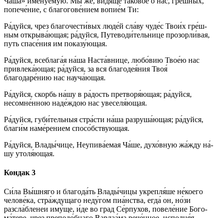
Ча́ша» имену́емую. Мы же, ви́­дя­ще та­ко­во́е о нас, гре́ш­ных,
попече́ние, с благогове́нием во­пи­е́м Ти:
Ра́­дуй­ся, чрез бла­го­чес­ти́­вых лю­де́й сла́­ву чу­де́с Тво­и́х гре́ш­
ным от­кры­ва́ю­щая; ра́­дуй­ся, Путеводи́тельнице прозорли́вая,
путь спа­се́­ния им показу́ющая.
Ра́­дуй­ся, всеблага́я на́­ша Нас­та́в­ни­це, лю­бо́­вию Твое́ю нас
привлека́ющая; ра́­дуй­ся, за вся благодея́ния Твоя́
благодаре́нию нас науча́ющая.
Ра́­дуй­ся, скорбь на́­шу в ра́­дость пре­тво­ря́ю­щая; ра́­дуй­ся,
несомне́нною на­де́ж­дою нас уве­се­ля́ю­щая.
Ра́­дуй­ся, губи́тельныя стра́с­ти на́­ша раз­ру­ша́ю­щая; ра́­дуй­ся,
бла­ги́м на­ме́­ре­ни­ем спо­со́б­ствую­щая.
Ра́­дуй­ся, Вла­ды́­чи­це, Неупива́емая Ча́ше, духо́вную жа́жду на́­
шу утоля́ющая.
Кондак 3
Си́­ла Вы́ш­ня­го и бла­го­да́ть Влады́чицы укрепля́ше не́коего
че­ло­ве́­ка, стра́ждущаго неду́гом пиа́нства, ег­да́ он, но́зи
разсла́бленеи иму́ще, и́де во град Се́рпухов, повеле́ние Бо­го­
ма́­те­ре, чрез преподо́бнаго Варлаа́ма рече́нное, ис­пол­ня́я.