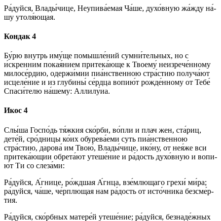
Ра́­дуй­ся, Вла­ды́­чи­це, Неупива́емая Ча́ше, духо́вную жа́жду на́­
шу утоля́ющая.
Кондак 4
Бу́­рю внутрь иму́ще по­мыш­ле́­ний су­мни́­тель­ных, но с
и́скренним покая́нием притека́юще к Тво­ему́ неизрече́нному
милосе́рдию, одержи́мии пиа́нственною стра́стию получа́ют
ис­це­ле́­ние и из глу­би­ны́ се́рд­ца во­пи­ю́т рожде́нному от Те­бе́
Спа­си́­те­лю на́­ше­му: Алли­лу́иа.
Икос 4
Слы́­ша Гос­по́дь тя́жкия ско́р­би, во́пли и плач жен, ста́риц,
дете́й, сро́дницы ко́их обурева́еми суть пиа́нственною
стра́стию, да­ро­ва́ им Твою́, Вла­ды́­чи­це, ико́­ну, от нея́же вси
притека́ющии обрета́ют уте­ше́­ние и ра́­дость духо́вную и во­пи­
ю́т Ти со сле­за́­ми:
Ра́­дуй­ся, А́гнице, ро́жд­шая А́гнца, взе́млющаго гре­хи́ ми́­ра;
ра́­дуй­ся, ча́ше, че́рплющая нам ра́­дость от ис­то́ч­ни­ка без­сме́р­
тия.
Ра́­дуй­ся, ско́рб­ных матере́й уте­ше́­ние; ра́­дуй­ся, безнаде́жных