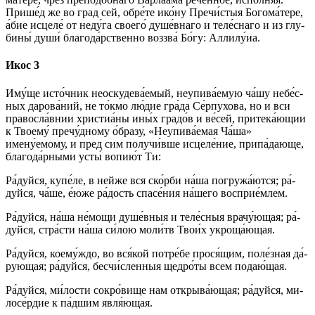
При­ше́д же во град сей, обре́те ико́­ну Пречи́стыя Бо­го­ма́­те­ре,
а́бие исцеле́ от не­ду́­га сво­его́ душе́внаго и теле́снаго и из глу­
би­ны́ ду­ши́ бла­го­да́р­ствен­но воззва́ Бо́­гу: Алли­лу́иа.
Икос 3
Иму́ще ис­то́ч­ник неоскудева́емый, неупива́емую ча́шу не­бе́с­
ных да­ро­ва́­ний, не то́кмо лю́­дие гра́­да Се́рпухова, но и вси
пра­во­сла́в­нии христиа́ны ины́х гра­до́в и ве́­сей, притека́ющии
к Тво­ему́ пречу́дному о́б­ра­зу, «Неупива́емая Ча́ша»
имену́емому, и пред сим по­лу­чи́в­ше ис­це­ле́­ние, при­па́­даю­ще,
бла­го­да́р­ны­ми ус­ты́ во­пи­ю́т Ти:
Ра́­дуй­ся, купе́ле, в ней­же вся ско́р­би на́­ша погружа́ются; ра́­
дуй­ся, ча́ше, е́ю­же ра́­дость спа­се́­ния на́­ше­го восприе́млем.
Ра́­дуй­ся, на́­ша не́­мо­щи ду­ше́в­ныя и те­ле́с­ныя врачу́ющая; ра́­
дуй­ся, стра́с­ти на́­ша си́­лою мо­ли́тв Тво­и́х укроща́ющая.
Ра́­дуй­ся, коему́ждо, во вся́­кой потре́бе про­ся́­щим, по­ле́з­ная да́­
рую­щая; ра́­дуй­ся, бесчи́сленныя щед­ро́­ты всем по­даю́­щая.
Ра́­дуй­ся, ми́­лос­ти со­кро́­ви­ще нам от­кры­ва́ю­щая; ра́­дуй­ся, ми­
ло­се́р­дие к па́дшим яв­ля́ю­щая.