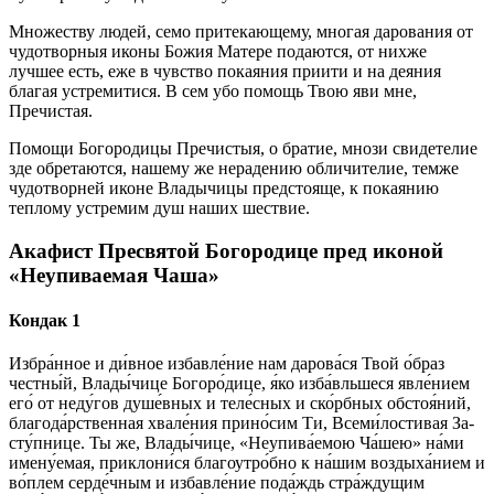
Множеству людей, семо притекающему, многая дарования от
чудотворныя иконы Божия Матере подаются, от нихже
лучшее есть, еже в чувство покаяния приити и на деяния
благая устремитися. В сем убо помощь Твою яви мне,
Пречистая.
Помощи Богородицы Пречистыя, о братие, мнози свидетелие
зде обретаются, нашему же нерадению обличителие, темже
чудотворней иконе Владычицы предстояще, к покаянию
теплому устремим душ наших шествие.
Акафист Пресвятой Богородице пред иконой
«Неупиваемая Чаша»
Кондак 1
Избра́нное и ди́в­ное из­бав­ле́­ние нам да­ро­ва́­ся Твой о́б­раз
чест­ны́й, Вла­ды́­чи­це Бо­го­ро́­ди­це, я́ко из­ба́вль­ше­ся яв­ле́­ни­ем
его́ от не­ду́­гов ду­ше́в­ных и те­ле́с­ных и ско́рб­ных об­стоя́­ний,
бла­го­да́р­ствен­ная хвале́ния при­но́­сим Ти, Все­ми́­лос­ти­вая За­
сту́п­ни­це. Ты же, Вла­ды́­чи­це, «Неупива́емою Ча́шею» на́­ми
имену́емая, приклони́ся бла­го­утро́б­но к на́­шим воздыха́нием и
во́плем серде́чным и из­бав­ле́­ние по­да́ждь стра́­жду­щим