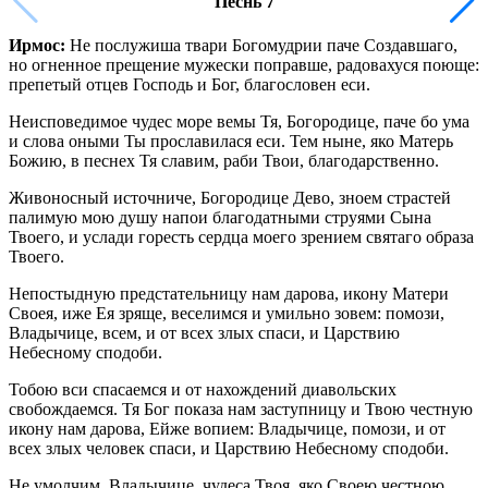
Песнь 7
Ирмос:
Не послужиша твари Богомудрии паче Создавшаго,
но огненное прещение мужески поправше, радовахуся поюще:
препетый отцев Господь и Бог, благословен еси.
Неисповедимое чудес море вемы Тя, Богородице, паче бо ума
и слова оными Ты прославилася еси. Тем ныне, яко Матерь
Божию, в песнех Тя славим, раби Твои, благодарственно.
Живоносный источниче, Богородице Дево, зноем страстей
палимую мою душу напои благодатными струями Сына
Твоего, и услади горесть сердца моего зрением святаго образа
Твоего.
Непостыдную предстательницу нам дарова, икону Матери
Своея, иже Ея зряще, веселимся и умильно зовем: помози,
Владычице, всем, и от всех злых спаси, и Царствию
Небесному сподоби.
Тобою вси спасаемся и от нахождений диавольских
свобождаемся. Тя Бог показа нам заступницу и Твою честную
икону нам дарова, Ейже вопием: Владычице, помози, и от
всех злых человек спаси, и Царствию Небесному сподоби.
Не умолчим, Владычице, чудеса Твоя, яко Своею честною