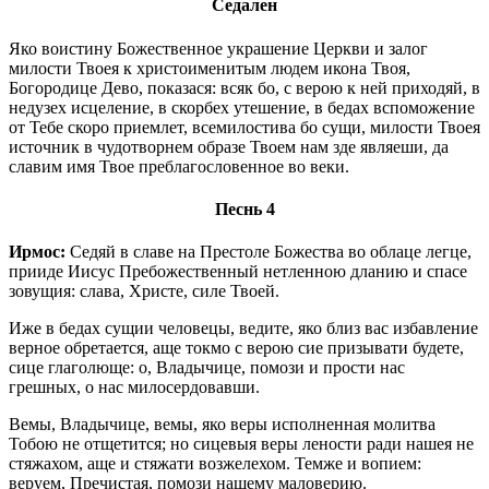
Седален
Яко воистину Божественное украшение Церкви и залог
милости Твоея к христоименитым людем икона Твоя,
Богородице Дево, показася: всяк бо, с верою к ней приходяй, в
недузех исцеление, в скорбех утешение, в бедах вспоможение
от Тебе скоро приемлет, всемилостива бо сущи, милости Твоея
источник в чудотворнем образе Твоем нам зде являеши, да
славим имя Твое преблагословенное во веки.
Песнь 4
Ирмос:
Седяй в славе на Престоле Божества во облаце легце,
прииде Иисус Пребожественный нетленною дланию и спасе
зовущия: слава, Христе, силе Твоей.
Иже в бедах сущии человецы, ведите, яко близ вас избавление
верное обретается, аще токмо с верою сие призывати будете,
сице глаголюще: о, Владычице, помози и прости нас
грешных, о нас милосердовавши.
Вемы, Владычице, вемы, яко веры исполненная молитва
Тобою не отщетится; но сицевыя веры лености ради нашея не
стяжахом, аще и стяжати возжелехом. Темже и вопием:
веруем, Пречистая, помози нашему маловерию.