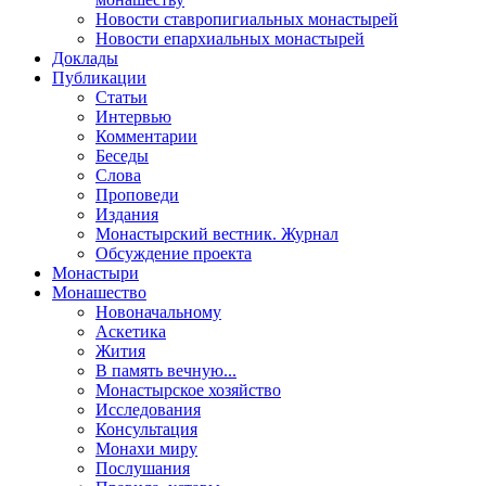
Новости ставропигиальных монастырей
Новости епархиальных монастырей
Доклады
Публикации
Статьи
Интервью
Комментарии
Беседы
Слова
Проповеди
Издания
Монастырский вестник. Журнал
Обсуждение проекта
Монастыри
Монашество
Новоначальному
Аскетика
Жития
В память вечную...
Монастырское хозяйство
Исследования
Консультация
Монахи миру
Послушания