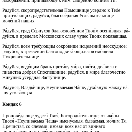
изображе́ний, при­па́­даю­ще к ним, смире́нно во­пи­е́м Ти:
Ра́­дуй­ся, скоропредста́тельная По­мо́щ­ни­це усе́рд­но к Те­бе́
при­те­ка́ю­щих; ра́­дуй­ся, благосе́рдная Услы́шательнице
моле́ний на́­ших.
Ра́­дуй­ся, град Се́рпухов благослове́нием Тво­и́м осени́вшая; ра́­
дуй­ся, в преде́лех Моско́вских сла́­ву чу­де́с Тво­и́х показа́вшая.
Ра́­дуй­ся, всем тре́­бую­щим со­кро́­ви­ще ис­це­ле́­ний не­ос­ку́д­ное;
ра́­дуй­ся, в трезве́нии благоподвиза́ющихся всемо́щная
Покрови́тельнице.
Ра́­дуй­ся, веду́щим брань про­ти́­ву ми́­ра, пло́­ти, диа́вола и
пиа́нства до́б­рая Споспе́шнице; ра́­дуй­ся, в ми́­ре бла­го­че́ст­но
живу́щих усе́рд­ная За­сту́п­ни­це.
Ра́­дуй­ся, Вла­ды́­чи­це, Неупива́емая Ча́ше, духо́вную жа́жду на́­
шу утоля́ющая.
Кондак 6
Пропове́дающе чу­де­са́ Твоя́, Бо­го­ро­ди́­тель­ни­це, от ико́­ны
Твоея́ «Неупива́емая Ча́ша» имену́емыя, быва́емая, мо́­лим Тя,
Пре­чи́с­тая, со сле­за́­ми: из­ба́­ви всех нас от ви́ннаго
пристра́стия и от паде́ния грехо́внаго, нау­чи́ нас