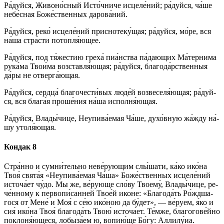
Ра́­дуй­ся, Жи­во­но́с­ный Ис­то́ч­ни­че ис­це­ле́­ний; ра́­дуй­ся, ча́ше
не­бе́с­ная Бо­же́ст­вен­ных да­ро­ва́­ний.
Ра́­дуй­ся, ре­ко́ ис­це­ле́­ний приснотеку́щая; ра́­дуй­ся, мо́ре, вся
на́­ша стра́с­ти потопля́ющее.
Ра́­дуй­ся, под тя́жестию греха́ пиа́нства па́дающих Ма́тернима
рука́ма Твои́ма возставля́ющая; ра́­дуй­ся, благода́рственныя
да́ры не отверга́ющая.
Ра́­дуй­ся, серд­ца́ бла­го­чес­ти́­вых лю­де́й возвеселя́ющая; ра́­дуй­
ся, вся бла­га́я про­ше́­ния на́­ша исполня́ющая.
Ра́­дуй­ся, Вла­ды́­чи­це, Неупива́емая Ча́ше, духо́вную жа́жду на́­
шу утоля́ющая.
Кондак 8
Стра́н­но и су­мни́­тель­но не­ве́­рую­щим слы́шати, ка́­ко ико́­на
Твоя́ свя­та́я «Неупива́емая Ча́ша» Бо­же́ст­вен­ных ис­це­ле́­ний
ис­то­ча́­ет чу́­до. Мы же, ве́рую­ще сло́­ву Тво­ему́, Вла­ды́­чи­це, ре­
че́н­ному к первопи́санней Тво­е́й ико­не: «Бла­го­да́ть Ро́жд­ша­
го­ся от Ме­не́ и Моя́ с се́ю ико́­ною да бу́дет», — ве́­ру­ем, я́ко и
сия́ ико́­на Твоя́ бла­го­да́ть Твою́ ис­то­ча́­ет. Те́м­же, бла­го­го­ве́й­но
поклоня́ющеся, ло­бы­за́­ем ю, во­пию́­ще Бо́­гу: Алли­лу́иа.