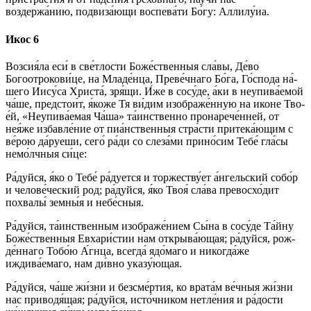
воздержа́нию, подвиза́ющи вос­пе­ва́­ти Бо́­гу: Алли­лу́иа.
Икос 6
Возсия́ла еси́ в све́тлости Бо­же́ст­вен­ныя сла́­вы, Де́­во
Богоотрокови́це, на Мла­де́н­ца, Преве́чнаго Бо́­га, Го́с­по­да на́­
ше­го Иису́­са Хри­ста́, зря́щи. И́же в со­су́­де, а́ки в неупива́емой
ча́ше, предстои́т, я́ко­же Тя ви́­дим изображе́нную на ико­не Тво­
е́й, «Неупива́емая Ча́ша» та́ин­ствен­но пронарече́нней, от
нея́же из­бав­ле́­ние от пиа́нственныя стра́с­ти при­те­ка́ю­щим с
ве́­рою да́руеши, се­го́ ра́­ди со сле­за́­ми при­но́­сим Те­бе́ гла́сы
немо́лчныя си́­це:
Ра́­дуй­ся, я́ко о Те­бе́ ра́дуется и торжеству́ет а́н­гель­ский собо́р
и челове́ческий род; ра́­дуй­ся, я́ко Твоя́ сла́­ва превосхо́дит
похвалы́ зем­ны́я и не­бе́с­ныя.
Ра́­дуй­ся, та́инственным изображе́нием Сы́­на в со­су́­де Та́й­ну
Бо­же́ст­вен­ныя Евхари́стии нам от­кры­ва́ю­щая; ра́­дуй­ся, рож­
де́н­на­го То­бо́ю А́гнца, всег­да́ ядо́маго и никогда́же
иждива́емаго, нам ди́в­но указу́ющая.
Ра́­дуй­ся, ча́ше жи́з­ни и без­сме́р­тия, ко врата́м ве́ч­ныя жи́з­ни
нас приводя́щая; ра́­дуй­ся, ис­то́ч­ни­ком не­тле́­ния и ра́­дос­ти