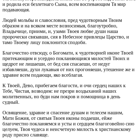
и родила еси безлетнаго Сына, всем воспевающим Тя мир
подавающая.
Людей мольбы и славословия, пред чудотворным Твоим
образом и на всяком месте возносимыя, благоутробно,
Владычице, приими, и, узами Твоея любве души наша
пророчески связавши, сия в Небесное привлецы Царство, и
тамо Твоему лицу поклонится сподоби.
Благочестно отвсюду, о Богомати, к чудотворней иконе Твоей
притекающим и усердно покланяющияся милостей Твоих и
щедрот не лишаеши, от бед сия спасаеши, от недуг
избавляеши, духи лукавыя от них прогоняеши, утешение же и
здравие всем подающи, яко всеблагая.
К Твоей, Дево, прибегаем благости, и очи сердец наших к
Тебе, Чистая, возводим: не презри воздыханий наших
молитвенных, но буди нам покров и помощница в день
судный.
Освящение, здравие и спасение душам и телесем нашим,
Мати Божия, от святыя Твоея иконы подаеши, ейже
благочестно покланяемся и усты и сердцем благоговейно сию
целуем, Твоя чудеса и неисчетную милость к христианскому
роду присно славяще.