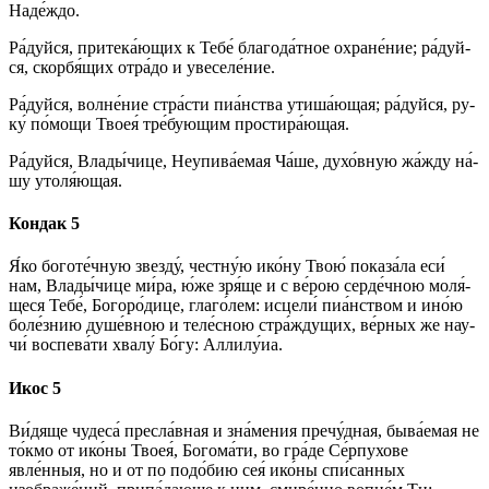
На­де́ж­до.
Ра́­дуй­ся, при­те­ка́ю­щих к Те­бе́ благода́тное охране́ние; ра́­дуй­
ся, скор­бя́­щих от­ра́­до и уве­се­ле́­ние.
Ра́­дуй­ся, волне́ние стра́с­ти пиа́нства утиша́ющая; ра́­дуй­ся, ру­
ку́ по́­мо­щи Твоея́ тре́­бую­щим простира́ющая.
Ра́­дуй­ся, Вла­ды́­чи­це, Неупива́емая Ча́ше, духо́вную жа́жду на́­
шу утоля́ющая.
Кондак 5
Я́ко боготе́чную звезду́, чест­ну́ю ико́­ну Твою́ показа́ла еси́
нам, Вла­ды́­чи­це ми́­ра, ю́же зря́ще и с ве́­рою серде́чною мо­ля́­
ще­ся Те­бе́, Бо­го­ро́­ди­це, гла­го́­лем: ис­це­ли́ пиа́нством и ино́ю
боле́знию душе́вною и теле́сною стра́ждущих, ве́р­ных же нау­
чи́ вос­пе­ва́­ти хва­лу́ Бо́­гу: Алли­лу́иа.
Икос 5
Ви́­дя­ще чу­де­са́ пре­сла́в­ная и зна́­ме­ния пречу́дная, быва́емая не
то́кмо от ико́­ны Твоея́, Бо­го­ма́­ти, во гра́­де Се́рпухове
явле́нныя, но и от по подо́бию сея́ ико́­ны спи́санных