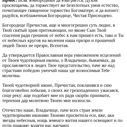
Ирмос:
Всяк земнородный да взыграется, Духом
просвещаемь, да торжествует же безплотных умов естество,
почитающее священное торжество Богоматере, и да вопиет:
радуйся, всеблаженная Богородице, Чистая Приснодево.
Богородице Пречистая, аще и многогрешни суть людие, в
Твой святый храм притекающии, но якоже Сын Твой
спасения ради грешник от небес к нам пришел есть, тако и Ты
от небесных кругов на моления наша призри и прошений
людей Твоих не презри, Всепетая.
Да утверждается Православная вера умножением исцелений
от Твоея чудотворныя иконы, о Владычице, бываемых, да
прославляется в людех Твое предстательство, паче же над
страстьми победою увенчай наша зде возносимыя Тебе
молитвы.
Твоей чудотворней иконе, Пречистая, покланяяся и сию
благоговейно лобызая, о своих же грехопадениих ужасаяся,
сице реку: аще подобает мне их ради скорби приимати,
терпения дар молитвою Твоею мне низпосли.
Отечество наше, Владычице, паче всех стран земли
чудотворными иконами Твоими просветила еси, яже, аки
звезды небесныя, нощь земнаго жития нашего освещают и по
пути правому ходити нас научают.