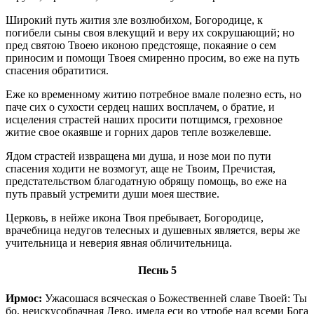
Широкий путь жития зле возлюбихом, Богородице, к
погибели сыны своя влекущий и веру их сокрушающий; но
пред святою Твоею иконою предстояще, покаяние о сем
приносим и помощи Твоея смиренно просим, во еже на путь
спасения обратитися.
Еже ко временному житию потребное вмале полезно есть, но
паче сих о сухости сердец наших восплачем, о братие, и
исцеления страстей наших просити потщимся, греховное
житие свое окаявше и горних даров тепле возжелевше.
Ядом страстей извращена ми душа, и нозе мои по пути
спасения ходити не возмогут, аще не Твоим, Пречистая,
предстательством благодатную обрящу помощь, во еже на
путь правый устремити души моея шествие.
Церковь, в нейже икона Твоя пребывает, Богородице,
врачебница недугов телесных и душевных является, веры же
учительница и неверия явная обличительница.
Песнь 5
Ирмос:
Ужасошася всяческая о Божественней славе Твоей: Ты
бо, неискусобрачная Дево, имела еси во утробе над всеми Бога