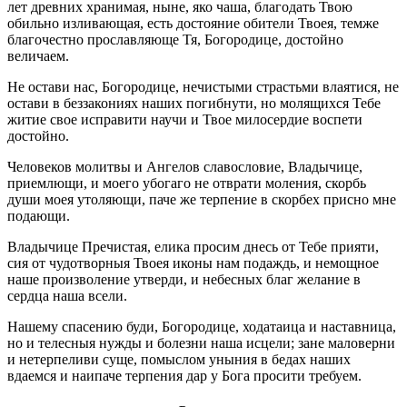
лет древних хранимая, ныне, яко чаша, благодать Твою
обильно изливающая, есть достояние обители Твоея, темже
благочестно прославляюще Тя, Богородице, достойно
величаем.
Не остави нас, Богородице, нечистыми страстьми влаятися, не
остави в беззакониях наших погибнути, но молящихся Тебе
житие свое исправити научи и Твое милосердие воспети
достойно.
Человеков молитвы и Ангелов славословие, Владычице,
приемлющи, и моего убогаго не отврати моления, скорбь
души моея утоляющи, паче же терпение в скорбех присно мне
подающи.
Владычице Пречистая, елика просим днесь от Тебе прияти,
сия от чудотворныя Твоея иконы нам подаждь, и немощное
наше произволение утверди, и небесных благ желание в
сердца наша всели.
Нашему спасению буди, Богородице, ходатаица и наставница,
но и телесныя нужды и болезни наша исцели; зане маловерни
и нетерпеливи суще, помыслом уныния в бедах наших
вдаемся и наипаче терпения дар у Бога просити требуем.