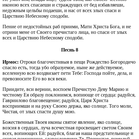
иконою всех спасаеши и страждущих от бед избавляеши,
недужным цельбы подаеши, и нас от всех злых спаси и
Царствию Небесному сподоби.
Пение от недостойных раб приими, Мати Христа Бога, и не
отрини мене от Своего пречистаго лица, но спаси от злых
всех и Царствию Небесному сподоби.
Песнь 8
Ирмос:
Отроки благочестивыя в пещи Рождество Богородичо
спасло есть, тогда убо образуемое, ныне же действуемое,
вселенную всю воздвизает пети Тебе: Господа пойте, дела, и
превозносите Его во вся веки.
Приидите, вси вернии, воспоем Пречистую Деву Марию и
честному Ея образу поклонимся, вопиюще от сердца: радуйся,
Гавриилово благовещение; радуйся, Царя Христа
восприимши и на руку Своею держа, яко солнце. Того моли,
Чистая, от злых спасти душу мою.
Божественныя Твоея иконы святое явление, яко солнце,
возсия в сердцах, луча всечестная просвещает светом Своим
всех, вопиющих Ей: радуйся, благая наша предстательнице и
скорая помощнице, славословящих Тя, Пречистая, помилуй