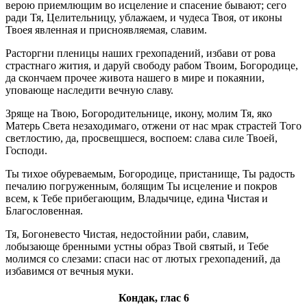
верою приемлющим во исцеление и спасение бывают; сего
ради Тя, Целительницу, ублажаем, и чудеса Твоя, от иконы
Твоея явленная и присноявляемая, славим.
Расторгни пленицы наших грехопадений, избави от рова
страстнаго жития, и даруй свободу рабом Твоим, Богородице,
да скончаем прочее живота нашего в мире и покаянии,
уповающе наследити вечную славу.
Зряще на Твою, Богородительнице, икону, молим Тя, яко
Матерь Света незаходимаго, отжени от нас мрак страстей Того
светлостию, да, просвещшеся, воспоем: слава силе Твоей,
Господи.
Ты тихое обуреваемым, Богородице, пристанище, Ты радость
печалию погруженным, болящим Ты исцеление и покров
всем, к Тебе прибегающим, Владычице, едина Чистая и
Благословенная.
Тя, Богоневесто Чистая, недостойнии раби, славим,
лобызающе бренными устны образ Твой святый, и Тебе
молимся со слезами: спаси нас от лютых грехопадений, да
избавимся от вечныя муки.
Кондак, глас 6