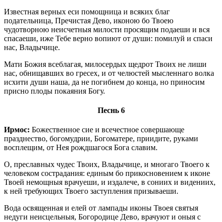
Известная верных еси помощница и всяких благ
подательница, Пречистая Дево, иконою бо Твоею
чудотворною неисчетныя милости просящим подаеши и вся
спасаеши, иже Тебе верно вопиют от души: помилуй и спаси
нас, Владычице.
Мати Божия всеблагая, милосердых щедрот Твоих не лиши
нас, обнищавших во гресех, и от челюстей мысленнаго волка
исхити души наша, да не погибнем до конца, но приносим
присно плоды покаяния Богу.
Песнь 6
Ирмос:
Божественное сие и всечестное совершающе
празднество, богомудрии, Богоматере, приидите, руками
восплещим, от Нея рождшагося Бога славим.
О, преславных чудес Твоих, Владычице, и многаго Твоего к
человеком сострадания: единым бо прикосновением к иконе
Твоей немощныя врачуеши, и издалече, в сониих и видениих,
к ней требующих Твоего заступления призываеши.
Вода освященная и елей от лампады иконы Твоея святыя
недуги неисцельныя, Богородице Дево, врачуют и оныя с