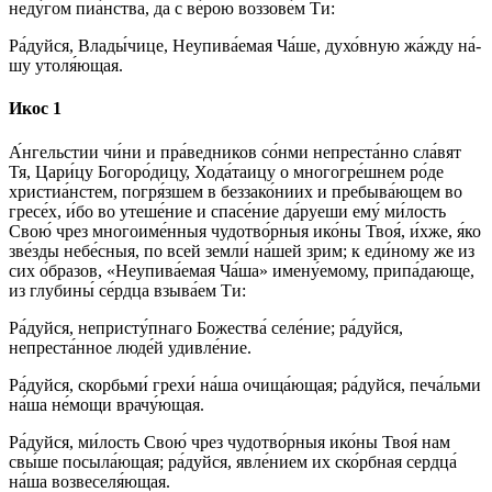
неду́гом пиа́нства, да с ве́­рою воззове́м Ти:
Ра́­дуй­ся, Вла­ды́­чи­це, Неупива́емая Ча́ше, духо́вную жа́жду на́­
шу утоля́ющая.
Икос 1
А́нгельстии чи́ни и пра́ведников со́нми непреста́нно сла́вят
Тя, Цари́цу Богоро́дицу, Хода́таицу о многогре́шнем ро́де
христиа́нстем, погря́зшем в без­за­ко́­ни­их и пребыва́ющем во
гре­се́х, и́бо во уте­ше́­ние и спа­се́­ние да́руеши ему́ ми́­лость
Свою́ чрез многоиме́нныя чудотво́рныя ико́­ны Твоя́, и́хже, я́ко
зве́зды не­бе́с­ныя, по всей зем­ли́ на́­шей зрим; к еди́­но­му же из
сих о́бразов, «Неупива́емая Ча́ша» имену́емому, при­па́­даю­ще,
из глу­би­ны́ се́рд­ца взы­ва́­ем Ти:
Ра́­дуй­ся, непристу́пнаго Бо­же­ства́ се­ле́­ние; ра́­дуй­ся,
непреста́нное лю­де́й удив­ле́­ние.
Ра́­дуй­ся, скорбьми́ гре­хи́ на́­ша очища́ющая; ра́­дуй­ся, печа́льми
на́­ша не́­мо­щи врачу́ющая.
Ра́­дуй­ся, ми́­лость Свою́ чрез чудотво́рныя ико́­ны Твоя́ нам
свы́­ше посыла́ющая; ра́­дуй­ся, яв­ле́­ни­ем их ско́рбная серд­ца́
на́­ша возвеселя́ющая.