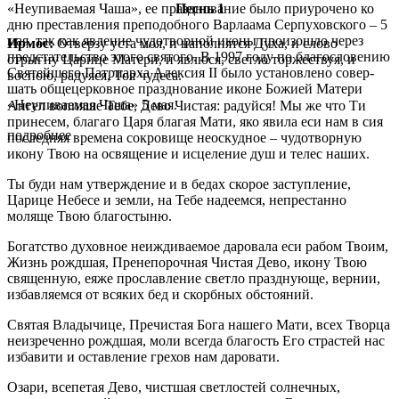
«Неупи­ва­е­мая Ча­ша», ее празд­но­ва­ние бы­ло при­уро­че­но ко
Песнь 1
дню пре­став­ле­ния пре­по­доб­но­го Вар­ла­а­ма Сер­пу­хов­ско­го – 5
мая, так как яв­ле­ние чу­до­твор­ной ико­ны про­изо­шло через
Ирмос:
Отверзу уста моя, и наполнятся Духа, и слово
пред­ста­тель­ство это­го свя­то­го. В 1997 го­ду по бла­го­сло­ве­нию
отрыгну Царице Матери, и явлюся, светло торжествуя, и
Свя­тей­ше­го Пат­ри­ар­ха Алек­сия II бы­ло уста­нов­ле­но со­вер­
воспою, радуяся, Тоя чудеса.
шать об­ще­цер­ков­ное празд­но­ва­ние иконе Бо­жи­ей Ма­те­ри
«Неупи­ва­е­мая Ча­ша» 5 мая.
Ангел вопияше Тебе, Дево Чистая: радуйся! Мы же что Ти
принесем, благаго Царя благая Мати, яко явила еси нам в сия
подробнее
последняя времена сокровище неоскудное – чудотворную
икону Твою на освящение и исцеление душ и телес наших.
Ты буди нам утверждение и в бедах скорое заступление,
Царице Небесе и земли, на Тебе надеемся, непрестанно
моляще Твою благостыню.
Богатство духовное неиждиваемое даровала еси рабом Твоим,
Жизнь рождшая, Пренепорочная Чистая Дево, икону Твою
священную, еяже прославление светло празднующе, вернии,
избавляемся от всяких бед и скорбных обстояний.
Святая Владычице, Пречистая Бога нашего Мати, всех Творца
неизреченно рождшая, моли всегда благость Его страстей нас
избавити и оставление грехов нам даровати.
Озари, всепетая Дево, чистшая светлостей солнечных,