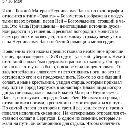
5 / 18 Мая
Ико­на Бо­жи­ей Ма­те­ри «Неупи­ва­е­мая Ча­ша» по ико­но­гра­фии
от­но­сит­ся к ти­пу «Оран­та» – Бо­го­ма­терь изо­бра­же­на с воз­де­
ты­ми вверх ру­ка­ми, пе­ред Ней – Бо­гом­ла­де­нец, сто­я­щий в ча­
ше. Это Ча­ша При­ча­ще­ния – неис­то­щи­мый ис­точ­ник ду­хов­
ной ра­до­сти и уте­ше­ния. Пре­свя­тая Бо­го­ро­ди­ца мо­лит­ся за
всех греш­ных и воз­ве­ща­ет, что каж­до­му страж­ду­ще­му уго­то­
ва­на Неупи­ва­е­мая Ча­ша небес­ной по­мо­щи и ми­ло­сер­дия.
По­яв­ле­нию этой ико­ны пред­ше­ство­ва­ло необыч­ное про­ис­ше­
ствие, про­изо­шед­шее в 1878 го­ду в Туль­ской гу­бер­нии. Некий
от­став­ной сол­дат был одер­жим стра­стью к пьян­ству. Он про­
пи­вал все, что у него бы­ло, и вско­ре стал ни­щен­ство­вать. От
зло­упо­треб­ле­ния ал­ко­го­лем у него от­ня­лись но­ги, но это не
оста­но­ви­ло его и он про­дол­жал пить. Как-то во сне быв­ший
сол­дат, а ныне кре­стья­нин, уви­дел стар­ца, ко­то­рый при­ка­зал
ему ид­ти в го­род Сер­пу­хов в мо­на­стырь Вла­ды­чи­цы Бо­го­ро­
ди­цы, где на­хо­ди­лась ико­на Бо­жи­ей Ма­те­ри «Неупи­ва­е­мая
Ча­ша», и от­слу­жить пе­ред ней мо­ле­бен. Не имея ни гро­ша, с
от­няв­ши­ми­ся но­га­ми, кре­стья­нин не мог от­пра­вить­ся в путь.
Но свя­той ста­рец во вто­рой и тре­тий раз явил­ся ему и гроз­но
по­ве­лел ис­пол­нить ска­зан­ное. На чет­ве­рень­ках от­пра­вил­ся от­
став­ной сол­дат в Сер­пу­хов. В од­ном из се­ле­ний, ко­то­рые ле­
жа­ли на пу­ти, он оста­но­вил­ся для от­ды­ха. Чтобы об­лег­чить