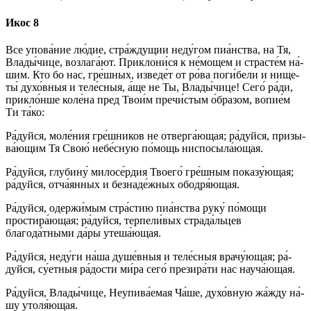
Икос 8
Все упо­ва́­ние лю́­дие, стра́ждущии неду́гом пиа́нства, на Тя,
Вла­ды́­чи­це, возлага́ют. Приклони́ся к не́мощем и стра­сте́м на́­
шим. Кто бо нас, гре́ш­ных, из­ве­де́т от ро́ва по­ги́­бе­ли и ни­ще­
ты́ ду­хо́в­ныя и те­ле́с­ныя, а́ще не Ты, Вла­ды́­чи­це! Се­го́ ра́­ди,
прикло́нше коле́на пред Тво­и́м пре­чи́с­тым о́б­ра­зом, во­пи­е́м
Ти та́­ко:
Ра́­дуй­ся, мо­ле́­ния гре́ш­ни­ков не отверга́ющая; ра́­дуй­ся, при­зы­
ва́­ющим Тя Свою́ не­бе́с­ную по́­мощь ниспосыла́ющая.
Ра́­дуй­ся, глу­би­ну́ ми­ло­се́р­дия Тво­его́ гре́ш­ным показу́ющая;
ра́­дуй­ся, от­ча́­ян­ных и безнаде́жных ободря́ющая.
Ра́­дуй­ся, одержи́мым стра́стию пиа́нства ру­ку́ по́­мо­щи
простира́ющая; ра́­дуй­ся, терпели́вых страда́льцев
благода́тными да́ры утеша́ющая.
Ра́­дуй­ся, не­ду́­ги на́­ша ду­ше́в­ныя и те­ле́с­ныя врачу́ющая; ра́­
дуй­ся, су́етныя ра́­дос­ти ми́­ра се­го́ презира́ти нас науча́ющая.
Ра́­дуй­ся, Вла­ды́­чи­це, Неупива́емая Ча́ше, духо́вную жа́жду на́­
шу утоля́ющая.