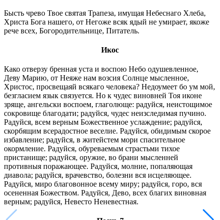
Бысть чрево Твое святая Трапеза, имущая Небеснаго Хлеба,
Христа Бога нашего, от Негоже всяк ядый не умирает, якоже
рече всех, Богородительнице, Питатель.
Икос
Како отверзу бренная уста и воспою Небо одушевленное,
Деву Марию, от Неяже нам возсия Солнце мысленное,
Христос, просвещаяй всякаго человека? Недоумеет бо ум мой,
безгласием язык связуется. Но к чудес виновней Тоя иконе
зряще, ангельски воспоем, глаголюще: радуйся, неистощимое
сокровище благодати; радуйся, чудес неизследимая пучино.
Радуйся, всем верным Божественное услаждение; радуйся,
скорбящим всерадостное веселие. Радуйся, обидимым скорое
избавление; радуйся, в житейстем мори спасительное
окормление. Радуйся, обуреваемым страстьми тихое
пристанище; радуйся, оружие, во брани мысленней
противныя поражающее. Радуйся, молние, попаляющая
диавола; радуйся, врачевство, болезни вся исцеляющее.
Радуйся, миро благовонное всему миру; радуйся, горо, вся
осененная Божеством. Радуйся, Дево, всех благих виновная
верным; радуйся, Невесто Неневестная.