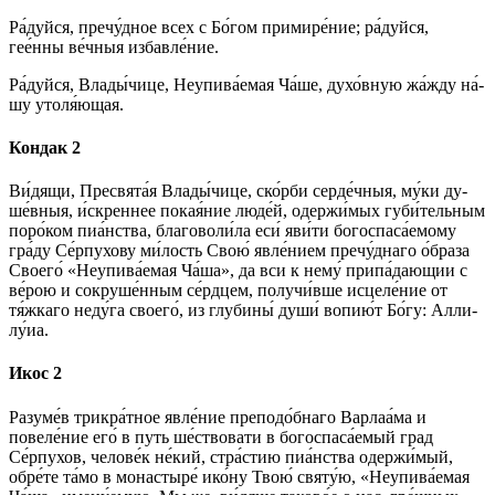
Ра́­дуй­ся, пречу́дное всех с Бо́­гом при­ми­ре́­ние; ра́­дуй­ся,
гее́нны ве́ч­ныя из­бав­ле́­ние.
Ра́­дуй­ся, Вла­ды́­чи­це, Неупива́емая Ча́ше, духо́вную жа́жду на́­
шу утоля́ющая.
Кондак 2
Ви́­дя­щи, Пре­свя­та́я Вла­ды́­чи­це, ско́р­би сер­де́ч­ныя, му́­ки ду­
ше́в­ныя, и́скреннее по­кая́­ние лю­де́й, одержи́мых губи́тельным
поро́ком пиа́нства, бла­го­во­ли́­ла еси́ яви́­ти богоспаса́емому
гра́­ду Се́рпухову ми́­лость Свою́ яв­ле́­ни­ем пречу́днаго о́браза
Сво­его́ «Неупива́емая Ча́ша», да вси к не­му́ припа́дающии с
ве́­рою и со­кру­ше́н­ным се́рд­цем, по­лу­чи́в­ше ис­це­ле́­ние от
тя́жкаго не­ду́­га сво­его́, из глу­би­ны́ души́ во­пи­ю́т Бо́­гу: Алли­
лу́иа.
Икос 2
Разуме́в трикра́тное яв­ле́­ние преподо́бнаго Варлаа́ма и
повеле́ние его́ в путь ше́ствовати в богоспаса́емый град
Се́рпухов, че­ло­ве́к не́кий, стра́стию пиа́нства одержи́мый,
обре́те та́­мо в монастыре́ ико́­ну Твою́ свя­ту́ю, «Неупива́емая