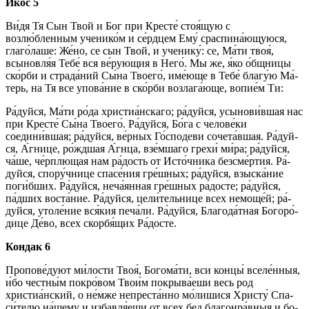
Икос 5
Ви́­дя Тя Сын Твой и Бог при Кре­сте́ стоя́щую с
возлю́бленным ученико́м и се́рд­цем Ему́ сраспина́ющуюся,
гла­го́­ла­ше: Же́но, се сын Твой, и ученику́: се, Ма́­ти твоя́,
всыновля́я Те­бе́ вся ве́­рую­щия в Не­го́. Мы же, я́ко о́бщницы
ско́р­би и страда́ний Сы́­на Тво­его́, име́юще в Те­бе́ благу́ю Ма́­
терь, на Тя все упо­ва́­ние в ско́р­би воз­ла­га́ю­ще, во­пи­е́м Ти:
Ра́­дуй­ся, Ма́­ти ро́­да хри­сти­а́н­ска­го; ра́­дуй­ся, усы­но­ви́в­шая нас
при Кре­сте́ Сы́­на Тво­его́. Ра́­дуй­ся, Бо́­га с че­ло­ве́­ки
соедини́вшая; ра́­дуй­ся, ве́р­ных Го́сподеви сочета́вшая. Ра́­дуй­
ся, А́гнице, ро́жд­шая А́гнца, взе́мшаго гре­хи́ ми́­ра; ра́­дуй­ся,
ча́ше, че́рплющая нам ра́­дость от Ис­то́ч­ни­ка без­сме́р­тия. Ра́­
дуй­ся, спору́чнице спа­се́­ния гре́ш­ных; ра́­дуй­ся, взыска́ние
поги́бших. Ра́­дуй­ся, неча́янная гре́ш­ных ра́­дос­те; ра́­дуй­ся,
па́дших воста́ние. Ра́­дуй­ся, цели́тельнице всех немоще́й; ра́­
дуй­ся, утоле́ние вся́­кия пе­ча́­ли. Ра́­дуй­ся, Бла­го­да́т­ная Бо­го­ро́­
ди­це Де́­во, всех скор­бя́­щих Ра́­дос­те.
Кондак 6
Про­по­ве́­ду­ют ми́­лос­ти Твоя́, Бо­го­ма́­ти, вси концы́ вселе́нныя,
и́бо честны́м по­кро́­вом Тво­и́м по­кры­ва́е­ши весь род
христиа́нский, о не́м­же непреста́нно мо́лишися Хри­сту́ Спа­
си́­те­лю на́­ше­му и избавля́еши от всех бед бла­го­нра́в­ныя и бо­