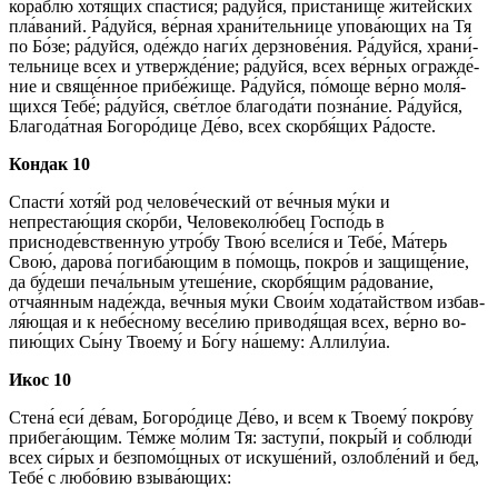
кораблю́ хотя́щих спас­ти́­ся; ра́­дуй­ся, при­ста́­ни­ще жите́йских
пла́ваний. Ра́­дуй­ся, ве́р­ная хра­ни́­тель­ни­це упова́ющих на Тя
по Бо́­зе; ра́­дуй­ся, оде́ж­до на­ги́х дерзнове́ния. Ра́­дуй­ся, хра­ни́­
тель­ни­це всех и утвер­жде́­ние; ра́­дуй­ся, всех ве́р­ных ог­раж­де́­
ние и свяще́нное при­бе́­жи­ще. Ра́­дуй­ся, по́­мо­ще ве́р­но мо­ля́­
щих­ся Те­бе́; ра́­дуй­ся, све́т­лое бла­го­да́­ти позна́ние. Ра́­дуй­ся,
Бла­го­да́т­ная Бо­го­ро́­ди­це Де́­во, всех скор­бя́­щих Ра́­дос­те.
Кондак 10
Спас­ти́ хо­тя́й род челове́ческий от ве́ч­ныя му́­ки и
непрестаю́щия ско́р­би, Человеколю́бец Гос­по́дь в
присноде́вственную утро́бу Твою́ все­ли́­ся и Те­бе́, Ма́­терь
Свою́, да­ро­ва́ погиба́ющим в по́­мощь, по­кро́в и за­щи­ще́­ние,
да бу́деши печа́льным уте­ше́­ние, скор­бя́­щим ра́­до­ва­ние,
отча́янным наде́жда, ве́ч­ныя му́­ки Сво­и́м хо­да́­тай­ством из­бав­
ля́ю­щая и к небе́сному весе́лию приводя́щая всех, ве́р­но во­
пию́­щих Сы́­ну Тво­ему́ и Бо́­гу на́­ше­му: Алли­лу́иа.
Икос 10
Сте­на́ еси́ де́­вам, Бо­го­ро́­ди­це Де́­во, и всем к Тво­ему́ по­кро́­ву
при­бе­га́ю­щим. Те́м­же мо́­лим Тя: за­сту­пи́, по­кры́й и соблюди́
всех си́­рых и без­по­мо́щ­ных от ис­ку­ше́­ний, озлобле́ний и бед,
Те­бе́ с лю­бо́­вию взыва́ющих: