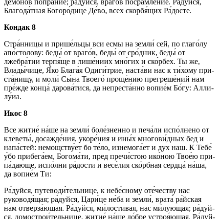
де́монов попра́ние; ра́­дуй­ся, вра­го́в посрамле́ние. Ра́­дуй­ся,
Бла­го­да́т­ная Бо­го­ро́­ди­це Де́­во, всех скор­бя́­щих Ра́­дос­те.
Кондак 8
Стра́нницы и прише́льцы вси ес­мы на зем­ли́ сей, по глаго́лу
апо́столову: бе­ды́ от вра­го́в, бе­ды́ от сро́дник, бе­ды́ от
лжебра́тии тер­пя́­ще в лише́ниих мно́гих и ско́р­бех. Ты же,
Вла­ды́­чи­це, Я́ко Бла­га́я Одиги́трие, наста́ви нас к ти́­хо­му при­
ста́­ни­щу, и мо­ли́ Сы́­на Тво­его́ проще́нию пре­гре­ше́­ний нам
пре́ж­де кон­ца́ дарова́тися, да непреста́нно во­пи­е́м Бо́­гу: Алли­
лу́иа.
Икос 8
Все жи­тие́ на́­ше на зем­ли́ боле́зненно и пе­ча́­ли испо́лнено от
клеветы́, досажде́ния, укоре́ния и ины́х многови́дных бед и
на­па́с­тей: немощству́ет бо те́­ло, изнемога́ет и дух наш. К Те­бе́
у́бо при­бе­га́­ем, Бо­го­ма́­ти, пред пре­чи́с­тою ико́­ною Твое́ю при­
па́­даю­ще, ис­по́л­ни ра́­дос­ти и ве­се́­лия ско́рбная серд­ца́ на́­ша,
да во­пи­е́м Ти:
Ра́­дуй­ся, путеводи́тельнице, к небе́сному оте́честву нас
руководя́щая; ра́­дуй­ся, Ца­ри́­це не́­ба и зем­ли́, врата́ ра́йс­кая
нам отверза́ющая. Ра́­дуй­ся, ми́лостивая, нас ми́лующая; ра́­дуй­
ся, домострои́тельнице, жи­тие́ на́­ше до́б­ре устроя́ющая. Ра́­дуй­