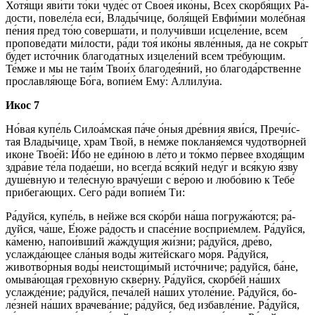
Хо­тя́­щи яви́­ти то́­ки чу­де́с от Своея́ ико́­ны, Всех скор­бя́­щих Ра́­
дос­ти, повеле́ла еси́, Вла­ды́­чи­це, боля́щей Евфи́мии моле́бная
пе́­ния пред то́ю соверша́ти, и получи́вши ис­це­ле́­ние, всем
пропове́дати ми́­лос­ти, ра́­ди тоя́ ико́­ны явле́нныя, да не сокры́т
бу́дет ис­то́ч­ник бла­го­да́т­ных изцеле́ний всем тре́­бую­щим.
Те́м­же и мы не таи́м Тво­и́х благодея́ний, но благода́рственне
про­слав­ля́ю­ще Бо́­га, во­пи­е́м Ему́: Алли­лу́иа.
Икос 7
Но́вая ку­пе́ль Силоа́мская па́­че о́ныя дре́вния яви́­ся, Пре­чи́с­
тая Вла­ды́­чи­це, храм Твой, в не́м­же покланя́емся чудотво́рней
ико­не Тво­е́й: И́бо не еди́ною в ле́то и то́кмо пе́рвее входя́щим
здра́­вие те́­ла подае́ши, но всег­да́ вся́кий не­ду́г и вся́­кую я́зву
ду­ше́в­ную и теле́сную врачу́еши с ве́­рою и лю­бо́­вию к Те­бе́
при­бе­га́ю­щих. Се­го́ ра́­ди во­пи­е́м Ти:
Ра́­дуй­ся, ку­пе́ль, в ней­же вся ско́р­би на́­ша погружа́ются; ра́­
дуй­ся, ча́ше, Е́ю­же ра́­дость и спа­се́­ние восприе́млем. Ра́­дуй­ся,
ка́­ме­ню, напои́вший жа́ждущия жи́з­ни; ра́­дуй­ся, дре́­во,
услажда́ющее сла́ныя воды́ жите́йскаго мо́ря. Ра́­дуй­ся,
животво́рныя воды́ не­ис­то­щи́­мый ис­то́ч­ни­че; ра́­дуй­ся, ба́­не,
омы­ва́ю­щая грехо́вную скве́рну. Ра́­дуй­ся, скор­бе́й на́­ших
услаж­де́­ние; ра́­дуй­ся, пе­ча́­лей на́­ших утоле́ние. Ра́­дуй­ся, бо­
ле́з­ней на́­ших врачева́ние; ра́­дуй­ся, бед из­бав­ле́­ние. Ра́­дуй­ся,