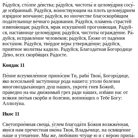
Ра́­дуй­ся, сто́л­пе де́вст­ва; ра́­дуй­ся, чис­то­ты́ и це­ло­му́д­рия со­су́­
де из­бра́н­ный. Ра́­дуй­ся, во́инствующим на плоть целому́дрием
изря́дное венча́ние; ра́­дуй­ся, во и́ночестве благоскорбя́щим
пода́тельнице ве́ч­на­го ра́дования. Ра́­дуй­ся, пла́мень страс­те́й
изменя́ющая; ра́­дуй­ся, мрак ис­ку­ше́­ний про­го­ня́ю­щая. Ра́­дуй­
ся, нас­та́в­ни­це це­ло­му́д­рия; ра́­дуй­ся, чис­то­ты́ ог­раж­де́­ние. Ра́­
дуй­ся, ис­прав­ле́­ние че­ло­ве́­ков; ра́­дуй­ся, Е́ю­же от паде́ния
воста́хом. Ра́­дуй­ся, тве́р­дое ве́­ры утвер­жде́­ние; ра́­дуй­ся,
прия́тное мо­ли́т­вы ка­ди́­ло. Ра́­дуй­ся, Бла­го­да́т­ная Бо­го­ро́­ди­це
Де́­во, всех скор­бя́­щих Ра́­дос­те.
Кондак 11
Пе́­ние все­уми­ле́н­ное при­но́­сим Ти, раби́ Твои́, Бо­го­ро́­ди­це,
я́ко всеси́льней за­сту́п­ни­це ро́­да на́­ше­го: утоли́ бо­ле́з­ни
многовоздыха́ющих душ на́­ших, укро­ти́ гнев Бо́­жий,
пра́ведно на ны дви́жимый грех ра́­ди на́­ших, из­ба́­ви нас от
вся́­кия лю́тыя ско́р­би и бо­ле́з­ни, во­пию́­щих о Те­бе́ Бо́­гу:
Алли­лу́иа.
Икос 11
Светоприе́мная свеща́, у́глем бла­го­да́­ти Бо́­жия возжже́нная,
яви́­ся нам пречестна́я ико́­на Твоя́, Вла­ды́­чи­це, на ос­вя­ще́­ние
на́­ше и уте­ше́­ние. Мы же, лю­бо́­вию чту́ще ю и с ве́­рою при­па́­