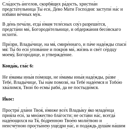
Сла́дость а́нгелов, скорбя́щих ра́дость, христиа́н
предста́тельница Ты́ еси́, Де́во Ма́ти Госпо́дня: заступи́ на́с и
изба́ви ве́чных му́к.
В де́нь печа́ли, егда́ и́мам теле́сных соу́з разреши́тся,
предста́ни ми́, Богороди́тельнице, и обдержа́ния бесо́вскаго
исхити́.
При́зри, Влады́чице, на мя́, смире́ннаго, и па́че наде́жды спаси́
мя́: Ты́ бо еси́ упова́ние и покро́в ми́, жи́знь и све́т се́рдцу
моему́, Богоро́дице, и утвержде́ние.
Конда́к, гла́с 6:
Не и́мамы ины́я по́мощи, не и́мамы ины́я наде́жды, ра́зве
Тебе́, Влады́чице, Ты́ на́м помози́, на Тебе́ наде́емся и Тобо́ю
хва́лимся, Твои́ бо есмы́ раби́, да не постыди́мся.
И́кос:
Простри́ дла́ни Твоя́, и́миже все́х Влады́ку я́ко младе́нца
прия́ла еси́, за мно́жество бла́гости; не оста́ви на́с, всегда́
наде́ющихся на Тя́, бо́дренною Твое́ю моли́твою и
неисче́тною просты́нею уще́дри на́с, и пода́ждь душа́м на́шим