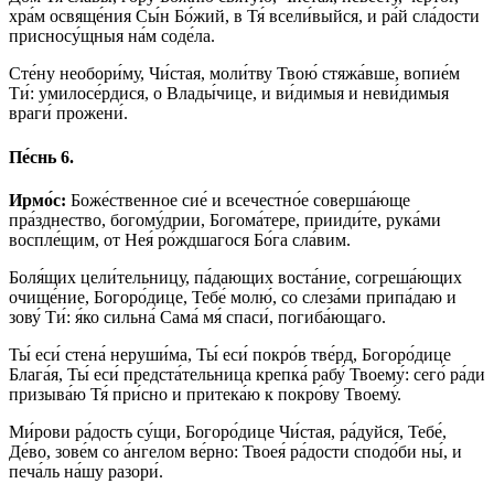
хра́м освяще́ния Сы́н Бо́жий, в Тя́ всели́выйся, и ра́й сла́дости
присносу́щныя на́м соде́ла.
Сте́ну необори́му, Чи́стая, моли́тву Твою́ стяжа́вше, вопие́м
Ти́: умилосе́рдися, о Влады́чице, и ви́димыя и неви́димыя
враги́ прожени́.
Пе́снь 6.
Ирмо́с:
Боже́ственное сие́ и всечестно́е соверша́юще
пра́зднество, богому́дрии, Богома́тере, прииди́те, рука́ми
воспле́щим, от Нея́ ро́ждшагося Бо́га сла́вим.
Боля́щих цели́тельницу, па́дающих воста́ние, согреша́ющих
очище́ние, Богоро́дице, Тебе́ молю́, со слеза́ми припа́даю и
зову́ Ти́: я́ко сильна́ Сама́ мя́ спаси́, погиба́ющаго.
Ты́ еси́ стена́ неруши́ма, Ты́ еси́ покро́в тве́рд, Богоро́дице
Блага́я, Ты́ еси́ предста́тельница крепка́ рабу́ Твоему́: сего́ ра́ди
призыва́ю Тя́ при́сно и притека́ю к покро́ву Твоему́.
Ми́рови ра́дость су́щи, Богоро́дице Чи́стая, ра́дуйся, Тебе́,
Де́во, зове́м со а́нгелом ве́рно: Твоея́ ра́дости сподо́би ны́, и
печа́ль на́шу разори́.