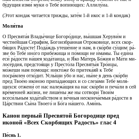
бу́­ду­щия из­ми́ му́­ки о Те­бе́ во­пию́­щих: Алли­лу́иа.
(Этот кондак чи­та­ет­ся трижды, за­те́м 1-й икос и 1-й кондак)
Мо­ли́т­ва
О Пре­свя­та́я Вла­ды́­чи­це Бо­го­ро́­ди­це, вы́ш­шая Хе­ру­ви́м и
чест­не́й­шая Се­ра­фи́м, Бо­го­из­бра́н­ная От­ро­ко­ви́­це, всех скор­
бя́­щих Ра́­дос­те! По­да́ждь уте­ше́­ние и нам, в ско́р­би су́­щим: ра́­
зве бо Те­бе́ ино́го прибе́жища и по́­мо­щи не и́ма­мы. Ты еди́на
еси́ ра́­дос­ти на́шея хода́таица, и Я́ко Ма́­терь Бо́­жия и Ма́­ти ми­
ло­се́р­дия, предстоя́щи у Пре­сто́­ла Пре­свя­ты́я Тро́ицы,
мо́жеши нам помо­щи́: ни­кто́­же бо при­те­ка́яй к Те­бе́
посра́млен от­хо́­дит. Услы́­ши у́бо и нас, ны́­не в день ско́р­би
пред Твое́ю ико́­ною при­па́­даю­щих и со сле­за́­ми Те­бе́ мо­ля́­
щих­ся: от­же­ни́ от нас належа́щия на нас ско́р­би и пе­ча́­ли в сей
вре́­мен­ней жи́з­ни, не лише́ны же ны со­тво­ри́ Тво­и́м
всеси́льным хо­да́­тай­ством и ве́ч­ныя несконча́емыя ра́­дос­ти в
Ца́рст­вии Сы́­на Тво­его́ и Бо́­га на́­ше­го. Ами́нь.
Канон первый Пресвятой Богородице пред
иконой «Всех Скорбящих Радость» глас 4
Пе́снь 1.