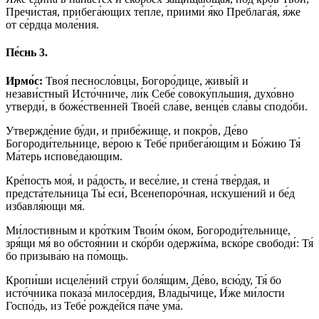
Пречи́стая, прибега́ющих те́пле, приими́ я́ко Преблага́я, я́же
от се́рдца моле́ния.
Пе́снь 3.
Ирмо́с:
Твоя́ песносло́вцы, Богоро́дице, живы́й и
незави́стный Исто́чниче, ли́к Себе́ совоку́пльшия, духо́вно
утверди́, в боже́ственней Твое́й сла́ве, венце́в сла́вы сподо́би.
Утвержде́ние бу́ди, и прибе́жище, и покро́в, Де́во
Богороди́тельнице, ве́рою к Тебе́ прибега́ющим и Бо́жию Тя́
Ма́терь испове́дающим.
Кре́пость моя́, и ра́дость, и весе́лие, и стена́ тве́рдая, и
предста́тельница Ты́ еси́, Всенепоро́чная, искуше́ний и бе́д
избавля́ющи мя́.
Ми́лостивным и кро́тким Твои́м о́ком, Богороди́тельнице,
зря́щи мя́ во обстоя́нии и ско́рби одержи́ма, вско́ре свободи́: Тя́
бо призыва́ю на по́мощь.
Кропи́ши исцеле́ний струи́ боля́щим, Де́во, всю́ду, Тя́ бо
исто́чника показа́ милосе́рдия, Влады́чице, И́же ми́лости
Госпо́дь, из Тебе́ рожде́йся па́че ума́.