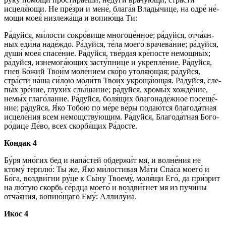
исцеля́ющи. Не пре́­зри и ме­не́, бла­га́я Вла­ды́­чи­це, на од­ре́ не́­
мо­щи моея́ низлежа́ща и во­пию́­ща Ти:
Ра́­дуй­ся, ми́­лос­ти со­кро́­ви­ще мно­го­це́н­ное; ра́­дуй­ся, от­ча́­ян­
ных еди́на на­де́ж­до. Ра́­дуй­ся, те́­ла мо­его́ врачева́ние; ра́­дуй­ся,
ду­ши́ моея́ спа­се́­ние. Ра́­дуй­ся, тве́р­дая кре́­пос­те немощны́х;
ра́­дуй­ся, изнемога́ющих за­сту́п­ни­це и укреп­ле́­ние. Ра́­дуй­ся,
гнев Бо́­жий Тво­и́м мо­ле́­ни­ем ско́ро утоля́ющая; ра́­дуй­ся,
стра́с­ти на́­ша си́­лою мо­ли́тв Тво­и́х укроща́ющая. Ра́­дуй­ся, сле­
пы́х зре́­ние, глухи́х слы́­ша­ние; ра́­дуй­ся, хромы́х хожде́ние,
немы́х глаго́лание. Ра́­дуй­ся, бо­ля́­щих бла­го­на­де́ж­ное по­се­ще́­
ние; ра́­дуй­ся, Я́ко То­бо́ю по ме́ре ве́­ры подаю́тся бла­го­да́т­ная
ис­це­ле́­ния всем немощству́ющим. Ра́­дуй­ся, Бла­го­да́т­ная Бо­го­
ро́­ди­це Де́­во, всех скор­бя́­щих Ра́­дос­те.
Кондак 4
Бу́ря мно́гих бед и на­па́с­тей обдержи́т мя, и волне́ния не
ктому́ терплю́: Ты же, Я́ко ми́лостивая Ма́­ти Спа́­са мо­его́ и
Бо́­га, воз­дви́г­ни ру́­це к Сы́­ну Тво­ему́, моля́щи Его́, да при́зрит
на лю́тую скорбь се́рд­ца мо­его́ и воздви́гнет мя из пучи́ны
отча́яния, во­пию́­ща­го Ему́: Алли­лу́иа.
Икос 4