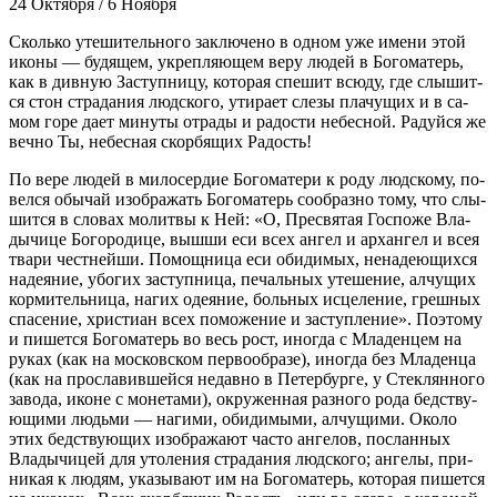
24 Октября / 6 Ноября
Сколь­ко уте­ши­тель­но­го за­клю­че­но в од­ном уже име­ни этой
ико­ны — бу­дя­щем, укреп­ля­ю­щем ве­ру лю­дей в Бо­го­ма­терь,
как в див­ную За­ступ­ни­цу, ко­то­рая спе­шит всю­ду, где слы­шит­
ся стон стра­да­ния люд­ско­го, ути­ра­ет сле­зы пла­чу­щих и в са­
мом го­ре да­ет ми­ну­ты от­ра­ды и ра­до­сти небес­ной. Ра­дуй­ся же
веч­но Ты, небес­ная скор­бя­щих Ра­дость!
По ве­ре лю­дей в ми­ло­сер­дие Бо­го­ма­те­ри к ро­ду люд­ско­му, по­
вел­ся обы­чай изо­бра­жать Бо­го­ма­терь со­об­раз­но то­му, что слы­
шит­ся в сло­вах мо­лит­вы к Ней: «О, Пре­свя­тая Гос­по­же Вла­
ды­чи­це Бо­го­ро­ди­це, вы­ш­ши еси всех ан­гел и ар­хан­гел и всея
тва­ри чест­ней­ши. По­мощ­ни­ца еси оби­ди­мых, нена­де­ю­щих­ся
на­де­я­ние, убо­гих за­ступ­ни­ца, пе­чаль­ных уте­ше­ние, ал­чу­щих
кор­ми­тель­ни­ца, на­гих оде­я­ние, боль­ных ис­це­ле­ние, греш­ных
спа­се­ние, хри­сти­ан всех по­мо­же­ние и за­ступ­ле­ние». По­это­му
и пи­шет­ся Бо­го­ма­терь во весь рост, ино­гда с Мла­ден­цем на
ру­ках (как на мос­ков­ском пер­во­об­ра­зе), ино­гда без Мла­ден­ца
(как на про­сла­вив­шей­ся недав­но в Пе­тер­бур­ге, у Стек­лян­но­го
за­во­да, иконе с мо­не­та­ми), окру­жен­ная раз­но­го ро­да бед­ству­
ю­щи­ми людь­ми — на­ги­ми, оби­ди­мы­ми, ал­чу­щи­ми. Око­ло
этих бед­ству­ю­щих изо­бра­жа­ют ча­сто ан­ге­лов, по­слан­ных
Вла­ды­чи­цей для уто­ле­ния стра­да­ния люд­ско­го; ан­ге­лы, при­
ни­кая к лю­дям, ука­зы­ва­ют им на Бо­го­ма­терь, ко­то­рая пи­шет­ся