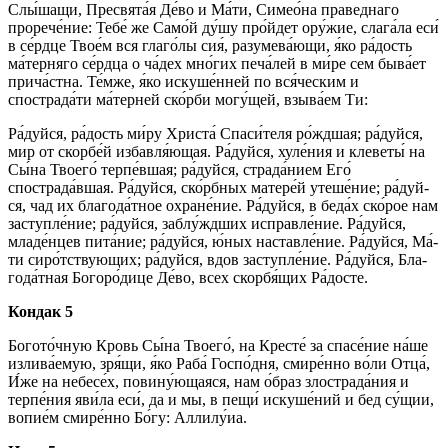
Слы́шащи, Пре­свя­та́я Де́­во и Ма́­ти, Симео́на пра­вед­на­го
прорече́ние: Те­бе́ же Само́й ду́­шу про́йдет ору́­жие, слага́ла еси́
в се́рд­це Тво­е́м вся гла­го́­лы сия́, разумева́ющи, я́ко ра́­дость
ма́терняго се́рд­ца о ча́дех мно́гих пе­ча́­лей в ми́­ре сем бы­ва́­ет
прича́стна. Те́м­же, я́ко искуше́нней по вся́ческим и
спострада́ти ма́терней ско́р­би могу́щей, взы­ва́­ем Ти:
Ра́­дуй­ся, ра́­дость ми́­ру Хри­ста́ Спа­си́­те­ля ро́жд­шая; ра́­дуй­ся,
мир от скор­бе́й из­бав­ля́ю­щая. Ра́­дуй­ся, хуле́ния и клеветы́ на
Сы́­на Тво­его́ терпе́вшая; ра́­дуй­ся, страда́нием Его́
спострада́вшая. Ра́­дуй­ся, ско́рб­ных матере́й уте­ше́­ние; ра́­дуй­
ся, чад их благода́тное охране́ние. Ра́­дуй­ся, в бе­да́х ско́­рое нам
за­ступ­ле́­ние; ра́­дуй­ся, за­блу́жд­ших ис­прав­ле́­ние. Ра́­дуй­ся,
младе́нцев пита́ние; ра́­дуй­ся, ю́ных наставле́ние. Ра́­дуй­ся, Ма́­
ти сиро́тствующих; ра́­дуй­ся, вдов за­ступ­ле́­ние. Ра́­дуй­ся, Бла­
го­да́т­ная Бо­го­ро́­ди­це Де́­во, всех скор­бя́­щих Ра́­дос­те.
Кондак 5
Богото́чную Кровь Сы́­на Тво­его́, на Кре­сте́ за спа­се́­ние на́­ше
излива́емую, зря́щи, я́ко Раба́ Гос­по́д­ня, смире́нно во́ли От­ца́,
И́же на небесе́х, повину́ющаяся, нам о́б­раз злострада́ния и
терпе́ния яви́ла еси́, да и мы, в пещи́ ис­ку­ше́­ний и бед су́щии,
во­пи­е́м смире́нно Бо́­гу: Алли­лу́иа.