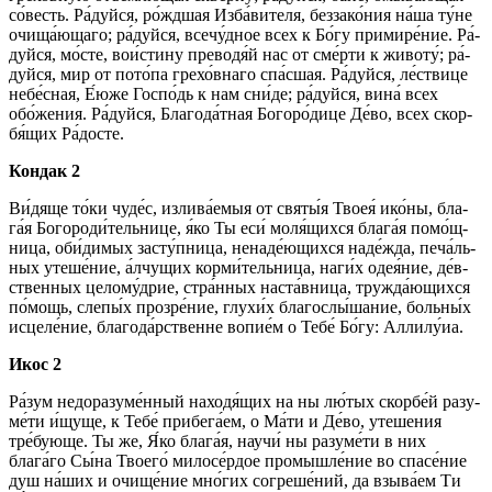
со́­весть. Ра́­дуй­ся, ро́жд­шая Изба́вителя, без­за­ко́­ния на́­ша ту́­не
очища́ющаго; ра́­дуй­ся, всечу́дное всех к Бо́­гу при­ми­ре́­ние. Ра́­
дуй­ся, мо́сте, вои́стину преводя́й нас от сме́р­ти к животу́; ра́­
дуй­ся, мир от по­то́­па грехо́внаго спа́сшая. Ра́­дуй­ся, ле́ствице
не­бе́с­ная, Е́ю­же Гос­по́дь к нам сни́­де; ра́­дуй­ся, вина́ всех
обо́жения. Ра́­дуй­ся, Бла­го­да́т­ная Бо­го­ро́­ди­це Де́­во, всех скор­
бя́­щих Ра́­дос­те.
Кондак 2
Ви́­дя­ще то́­ки чу­де́с, излива́емыя от свя­ты́я Твоея́ ико́­ны, бла­
га́я Бо­го­ро­ди́­тель­ни­це, я́ко Ты еси́ мо­ля́­щих­ся бла­га́я по­мо́щ­
ни­ца, оби́­ди­мых за­сту́п­ни­ца, ненаде́ющихся наде́жда, пе­ча́ль­
ных уте­ше́­ние, а́лчущих корми́тельница, на­ги́х оде­я́ние, де́в­
ствен­ных це­ло­му́д­рие, стра́н­ных наста́вница, тру­жда́ю­щих­ся
по́­мощь, сле­пы́х про­зре́­ние, глухи́х благослы́шание, больны́х
ис­це­ле́­ние, благода́рственне во­пи­е́м о Те­бе́ Бо́­гу: Алли­лу́иа.
Икос 2
Ра́­зум недоразуме́нный на­ходя́­щих на ны лю́­тых скор­бе́й ра­зу­
ме́­ти и́щуще, к Те­бе́ при­бе­га́­ем, о Ма́­ти и Де́­во, уте­ше­ния
тре́бующе. Ты же, Я́ко бла­га́я, нау­чи́ ны ра­зу­ме́­ти в них
блага́го Сы́­на Тво­его́ милосе́рдое про­мыш­ле́­ние во спа­се́­ние
душ на́­ших и очи­ще́­ние мно́гих со­гре­ше́­ний, да взы­ва́­ем Ти