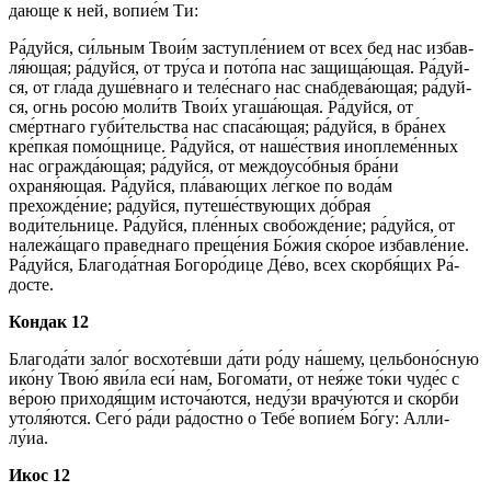
даю­ще к ней, во­пи­е́м Ти:
Ра́­дуй­ся, си́льным Тво­и́м заступле́нием от всех бед нас из­бав­
ля́ю­щая; ра́­дуй­ся, от тру́­са и по­то́­па нас защища́ющая. Ра́­дуй­
ся, от гла́­да душе́внаго и теле́снаго нас снабдева́ющая; ра́­дуй­
ся, огнь росо́ю мо­ли́тв Тво­и́х угаша́ющая. Ра́­дуй­ся, от
сме́ртнаго губи́тельства нас спа­са́ю­щая; ра́­дуй­ся, в бра́нех
кре́п­кая по­мо́щ­ни­це. Ра́­дуй­ся, от на­ше́ст­вия ино­пле­ме́н­ных
нас огражда́ющая; ра́­дуй­ся, от меж­до­усо́б­ныя бра́­ни
охраня́ющая. Ра́­дуй­ся, пла́­ваю­щих ле́гкое по во­да́м
прехожде́ние; ра́­дуй­ся, путеше́ствующих до́б­рая
води́тельнице. Ра́­дуй­ся, пле́нных свобожде́ние; ра́­дуй­ся, от
належа́щаго пра­вед­на­го пре­ще́­ния Бо́­жия ско́­рое из­бав­ле́­ние.
Ра́­дуй­ся, Бла­го­да́т­ная Бо­го­ро́­ди­це Де́­во, всех скор­бя́­щих Ра́­
дос­те.
Кондак 12
Бла­го­да́­ти зало́г вос­хо­те́в­ши да́­ти ро́ду на́­ше­му, цельбоно́сную
ико́­ну Твою́ яви́ла еси́ нам, Бо­го­ма́­ти, от нея́же то́­ки чу­де́с с
ве́­рою при­хо­дя́­щим источа́ются, неду́зи врачу́ются и ско́р­би
утоля́ются. Се­го́ ра́­ди ра́­дост­но о Те­бе́ во­пи­е́м Бо́­гу: Алли­
лу́иа.
Икос 12