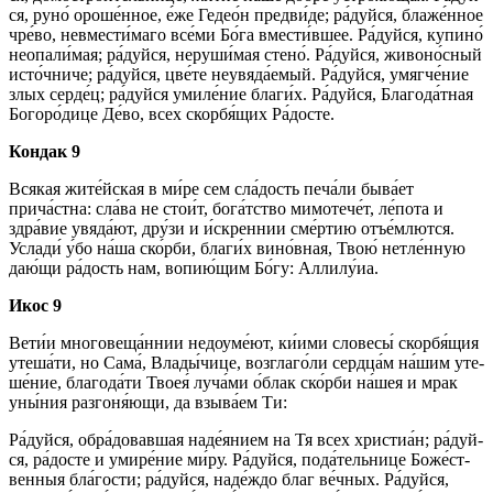
ся, руно́ ороше́нное, е́же Гедео́н предви́де; ра́­дуй­ся, блаже́нное
чре́во, не­вме­сти́­ма­го все́­ми Бо́­га вмести́вшее. Ра́­дуй­ся, купино́
неопали́мая; ра́­дуй­ся, неруши́мая сте­но́. Ра́­дуй­ся, жи­во­но́с­ный
ис­то́ч­ни­че; ра́­дуй­ся, цве́­те не­увя­да́­емый. Ра́­дуй­ся, умягче́ние
злых сер­де́ц; ра́­дуй­ся умиле́ние бла­ги́х. Ра́­дуй­ся, Бла­го­да́т­ная
Бо­го­ро́­ди­це Де́­во, всех скор­бя́­щих Ра́­дос­те.
Кондак 9
Вся­кая жите́йская в ми́­ре сем сла́­дость пе­ча́­ли бы­ва́­ет
прича́стна: сла́­ва не стои́т, бо­га́т­ство мимотече́т, ле́пота и
здра́­вие увяда́ют, дру́зи и и́скреннии сме́р­тию отъе́млются.
Услади́ у́бо на́­ша ско́р­би, бла­ги́х вино́вная, Твою́ нетле́нную
даю́щи ра́­дость нам, во­пию́­щим Бо́­гу: Алли­лу́иа.
Икос 9
Ве­ти́и мно­го­ве­ща́н­нии не­до­уме́­ют, ки́ими сло­ве­сы́ скорбя́щия
утеша́ти, но Сама́, Вла­ды́­чи­це, возглаго́ли сердца́м на́­шим уте­
ше́­ние, бла­го­да́­ти Твоея́ лу­ча́­ми о́блак ско́р­би на́шея и мрак
уны́ния разгоня́ющи, да взы­ва́­ем Ти:
Ра́­дуй­ся, обра́довавшая наде́янием на Тя всех хри­сти­а́н; ра́­дуй­
ся, ра́­дос­те и умире́ние ми́­ру. Ра́­дуй­ся, пода́тельнице Бо­же́ст­
вен­ныя бла́­гос­ти; ра́­дуй­ся, на­де́ж­до благ ве́ч­ных. Ра́­дуй­ся,