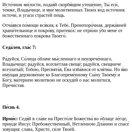
Исто́чник ми́лости, подая́й скорбя́щим утеше́ние, Ты́ еси́,
те́мже, Влады́чице, и мне́ моли́твенных Твои́х во́д исто́чник
источи́, и угаси́ страсте́й пе́щь.
Отча́явся по́мощи вся́кия, к Тебе́, Пренепоро́чная, держа́вней
храни́тельнице и покро́ву, притеко́х: не отри́ни у́бо мене́ от
боже́ственнаго покро́ва Твоего́.
Седа́лен, гла́с 7:
Ра́дуйся, Со́лнца о́блаче мы́сленнаго и неизрече́ннаго,
Влады́чице; ра́дуйся, всесве́тлая свеще́; ра́дуйся, све́щниче
всезлаты́й; Тобо́ю, Пресвята́я, Е́ва изба́вися от кля́твы. Но я́ко
иму́щая дерзнове́ние ко Благопреме́нному Сы́ну Твоему́ и
Бо́гу, ма́тернею моли́твою не оскуде́й о на́с моли́тися,
Пречи́стая.
Пе́снь 4.
Ирмо́с:
Седя́й в сла́ве на Престо́ле Божества́ во о́блаце ле́гце,
прии́де Иису́с Пребоже́ственный, Нетле́нною Дла́нию и спасе́
зову́щия: сла́ва, Христе́, си́ле Твое́й.