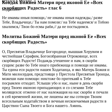
остал­ся в Москве.
Кондак Божией Матери пред иконой Ее «Всех
скорбящих Радость» глас 6
подробнее
Не имамы иныя помощи,/ не имамы иныя надежды,/ разве
Тебе, Владычице,/ Ты нам помози:/ на Тебе надеемся/ и Тобою
хвалимся,/ Твои бо есмы раби,// да не постыдимся.
Молитва Божией Матери пред иконой Ее «Всех
скорбящих Радость»
О, Пресвятая Владычице Богородице, вышшая Херувим и
честнейшая Серафим, Богоизбранная Отроковице, всех
скорбящих Радосте! Подаждь утешение и нам, в скорби
сущим: разве бо Тебе инаго прибежища и помощи не имамы.
Ты едина еси радости нашея Ходатаица, и яко Матерь Божия и
Мати милосердия, предстоящи у Престола Пресвятыя Троицы,
можеши нам помощи: никтоже бо притекаяй к Тебе
посрамлен отходит. Услыши убо и нас, ныне в день скорби
пред Твоею иконою припадающих и со слезами Тебе
молящихся: отжени от нас належащия на нас скорби и печали
в сей временней жизни, не лишены же ны сотвори Твоим
всесильным ходатайством и вечныя нескончаемыя радости в
Царствии Сына Твоего и Бога нашего. Аминь.