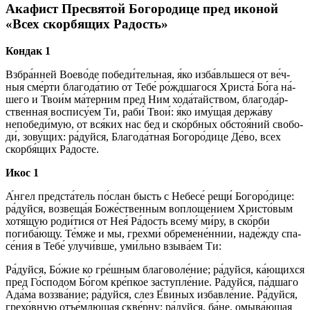
Акафист Пресвятой Богородице пред иконой
«Всех скорбящих Радость»
Кондак 1
Взбра́нней Воево́де победи́тельная, я́ко из­ба́вль­ше­ся от ве́ч­
ныя сме́р­ти бла­го­да́­тию от Те­бе́ ро́жд­ша­го­ся Хри­ста́ Бо́­га на́­
ше­го и Тво­и́м ма́терним пред Ним хо­да́­тай­ством, бла­го­да́р­
ствен­ная воспису́ем Ти, раби́ Твои́: я́ко иму́щая держа́ву
непобеди́мую, от вся́­ких нас бед и ско́рб­ных об­стоя́­ний сво­бо­
ди́, зо­ву́­щих: ра́­дуй­ся, Бла­го­да́т­ная Бо­го­ро́­ди­це Де́­во, всех
скор­бя́­щих Ра́­дос­те.
Икос 1
А́н­гел пред­ста́­тель по́с­лан бысть с Не­бе­се́ ре­щи́ Бо­го­ро́­ди­це:
ра́­дуй­ся, возвеща́я Боже́ственным воплоще́нием Хри­сто́­вым
хотя́щую роди́тися от Нея́ Ра́­дость все­му́ ми́­ру, в ско́р­би
погиба́ющу. Те́м­же и мы, грех­ми́ обремене́ннии, на­де́ж­ду спа­
се́­ния в Те­бе́ улучи́вше, уми́ль­но взы­ва́­ем Ти:
Ра́­дуй­ся, Бо́­жие ко гре́ш­ным благоволе́ние; ра́­дуй­ся, ка́ю­щих­ся
пред Го́сподом Бо́­гом кре́п­кое за­ступ­ле́­ние. Ра́­дуй­ся, па́д­ша­го
Ада́ма воззва́ние; ра́­дуй­ся, слез Е́виных из­бав­ле́­ние. Ра́­дуй­ся,
грехо́вную отъе́млющая скве́рну; ра́­дуй­ся, ба́­не, омы­ва́ю­щая