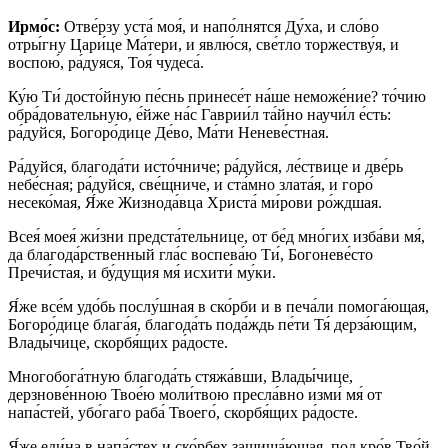
Ирмо́с:
Отве́рзу уста́ моя́, и напо́лнятся Ду́ха, и сло́во
отры́гну Цари́це Ма́тери, и явлю́ся, све́тло торжеству́я, и
воспою́, ра́дуяся, Тоя́ чудеса́.
Ку́ю Ти́ досто́йную пе́снь принесе́т на́ше неможе́ние? то́чию
обра́довательную, е́йже на́с Гаврии́л та́йно научи́л е́сть:
ра́дуйся, Богоро́дице Де́во, Ма́ти Неневе́стная.
Ра́дуйся, благода́ти исто́чниче; ра́дуйся, ле́ствице и две́рь
небе́сная; ра́дуйся, све́щниче, и ста́мно злата́я, и горо́
несеко́мая, Я́же Жизнода́вца Христа́ ми́рови ро́ждшая.
Всея́ моея́ жи́зни предста́тельнице, от бе́д мно́гих изба́ви мя́,
да благода́рственный гла́с воспева́ю Ти́, Богоневе́сто
Пречи́стая, и бу́дущия мя́ исхити́ му́ки.
Я́же все́м удо́бь послу́шная в ско́рби и в печа́ли помога́ющая,
Богоро́дице блага́я, благода́ть пода́ждь пе́ти Тя́ дерза́ющим,
Влады́чице, скорбя́щих ра́досте.
Многобога́тную благода́ть стяжа́вши, Влады́чице,
дерзнове́нною Твое́ю моли́твою пресла́вно изми́ мя́ от
напа́стей, убо́гаго раба́ Твоего́, скорбя́щих ра́досте.
Я́же еди́на в напа́стех и ско́рбех защища́ющая, под кро́в Тво́й,