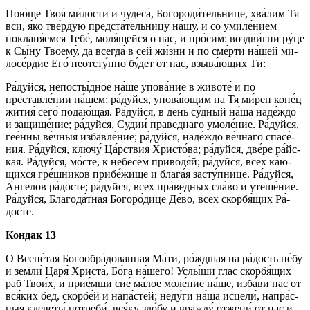
Пою́­ще Твоя́ ми́­лос­ти и чу­де­са́, Бо­го­ро­ди́­тель­ни­це, хва́­лим Тя
вси, я́ко тве́р­дую предста́тельницу на́­шу, и со уми­ле́­нием
покланя́емся Те­бе́, моля́щейся о нас, и про́­сим: воз­дви́г­ни ру́­це
к Сы́­ну Тво­ему́, да всег­да́ в сей жи́з­ни и по сме́р­ти на́­шей ми­
ло­се́р­дие Его́ неотсту́пно бу́дет от нас, взыва́ющих Ти:
Ра́­дуй­ся, не­по­сты́д­ное на́­ше упо­ва́­ние в жи­во­те́ и по
преставле́нии на́­шем; ра́­дуй­ся, упова́ющим на Тя ми́рен ко­не́ц
жи­тия́ се­го́ по­даю́­щая. Ра́­дуй­ся, в день су́дный на́­ша на­де́ж­до
и за­щи­ще­́ние; ра́­дуй­ся, Судии́ пра­вед­на­го умоле́ние. Ра́­дуй­ся,
гее́нны ве́ч­ныя из­бав­ле́­ние; ра́­дуй­ся, на­де́ж­до ве́ч­на­го спа­се́­
ния. Ра́­дуй­ся, ключу́ Ца́рст­вия Хри­сто́­ва; ра́­дуй­ся, две́ре ра́йс­
кая. Ра́­дуй­ся, мо́сте, к небесе́м приводя́й; ра́­дуй­ся, всех ка́ю­
щих­ся гре́ш­ни­ков при­бе́­жи­ще и бла­га́я за­сту́п­ни­це. Ра́­дуй­ся,
А́н­ге­лов ра́­дос­те; ра́­дуй­ся, всех пра́­вед­ных сла́­во и уте­ше́­ние.
Ра́­дуй­ся, Бла­го­да́т­ная Бо­го­ро́­ди­це Де́­во, всех скор­бя́­щих Ра́­
дос­те.
Кондак 13
О Все­пе́­тая Богообра́дованная Ма́­ти, ро́жд­шая на ра́­дость не́бу
и зем­ли́ Ца­ря́ Хри­ста́, Бо́­га на́­ше­го! Услы́­ши глас скор­бя́­щих
раб Тво­и́х, и прие́мши сие́ ма́­лое мо­ле́­ние на́­ше, из­ба́­ви нас от
вся́­ких бед, скор­бе́й и на­па́с­тей; не­ду́­ги на́­ша ис­це­ли́, на­пра́с­
ныя клеветы́ потреби́, вся́­ку зло́бу и вражду́ от­же­ни́ от нас и