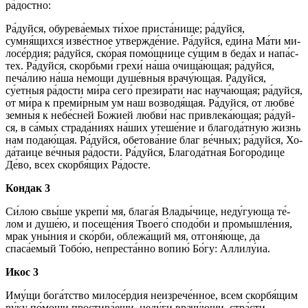
ра́­дост­но:
Ра́­дуй­ся, обу­ре­ва́­емых ти́­хое при­ста́­ни­ще; ра́­дуй­ся,
сумня́щихся из­ве́ст­ное утвер­жде́­ние. Ра́­дуй­ся, еди́на Ма́­ти ми­
ло­се́р­дия; ра́­дуй­ся, ско́­рая по­мо́щ­ни­це су́­щим в бе­да́х и на­па́с­
тех. Ра́­дуй­ся, скорбьми́ гре­хи́ на́­ша очища́ющая; ра́­дуй­ся,
печа́лию на́­ша не́­мо­щи ду­ше́в­ныя врачу́ющая. Ра́­дуй­ся,
су́етныя ра́­дос­ти ми́­ра се­го́ презира́ти нас науча́ющая; ра́­дуй­ся,
от ми́­ра к преми́рным ум наш возводя́щая. Ра́­дуй­ся, от люб­ве́
зем­ны́я к не­бе́с­ней Бо­жией любви́ нас привлека́ющая; ра́­дуй­
ся, в са́мых стра­да́­ни­ях на́­ших уте­ше́­ние и бла­го­да́т­ную жизнь
нам по­даю́­щая. Ра́­дуй­ся, обетова́ние благ ве́ч­ных; ра́­дуй­ся, Хо­
да́­таи­це ве́ч­ныя ра́­дос­ти. Ра́­дуй­ся, Бла­го­да́т­ная Бо­го­ро́­ди­це
Де́­во, всех скор­бя́­щих Ра́­дос­те.
Кондак 3
Си́­лою свы́­ше укре­пи́ мя, бла­га́я Вла­ды́­чи­це, неду́гующа те́­
лом и ду­ше́ю, и по­се­ще́­ния Тво­его́ спо­до́­би и про­мыш­ле́­ния,
мрак уны́ния и ско́р­би, облежа́щий мя, отгоня́юще, да
спаса́емый То­бо́ю, непреста́нно во­пию́ Бо́­гу: Алли­лу́иа.
Икос 3
Иму́­щи бо­га́т­ство ми­ло­се́р­дия не­из­ре­че́н­ное, всем скор­бя́­щим
ру́­ку по́­мо­щи простира́еши, не­ду́­ги врачу́ющи, стра́с­ти