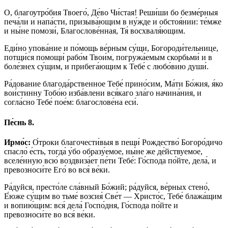
О, благоутро́бия Твоего́, Де́во Чи́стая! Реши́ши бо безме́рныя
печа́ли и напа́сти, призыва́ющим в ну́жде и обстоя́нии: те́мже
и ны́не помози́, Благослове́нная, Тя́ восхваля́ющим.
Еди́но упова́ние и по́мощь ве́рным су́щи, Богороди́тельнице,
потщи́ся помощи́ рабо́м Твои́м, погружа́емым скорбьми́ и в
боле́знех су́щим, и прибега́ющим к Тебе́ с любо́вию души́.
Ра́дование благода́рственное Тебе́ прино́сим, Ма́ти Бо́жия, я́ко
вои́стинну Тобо́ю изба́влени вся́каго зла́го начина́ния, и
согла́сно Тебе́ пое́м: благослове́на еси́.
Пе́снь 8.
Ирмо́с:
О́троки благочести́выя в пещи́ Рождество́ Богоро́дичо
спасло́ е́сть, тогда́ у́бо образу́емое, ны́не же де́йствуемое,
вселе́нную всю́ воздвиза́ет пе́ти Тебе́: Го́спода по́йте, дела́, и
превозноси́те Его́ во вся́ ве́ки.
Ра́дуйся, престо́ле сла́вный Бо́жий; ра́дуйся, ве́рных стено́,
Е́юже су́щим во тьме́ возсия́ Све́т — Христо́с, Тебе́ блажа́щим
и вопию́щим: вся́ дела́ Госпо́дня, Го́спода по́йте и
превозноси́те во вся́ ве́ки.