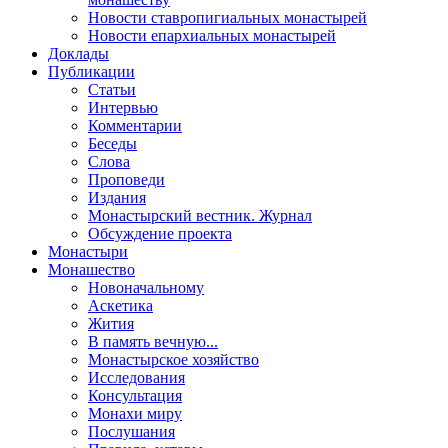
Новости ставропигиальных монастырей
Новости епархиальных монастырей
Доклады
Публикации
Статьи
Интервью
Комментарии
Беседы
Слова
Проповеди
Издания
Монастырский вестник. Журнал
Обсуждение проекта
Монастыри
Монашество
Новоначальному
Аскетика
Жития
В память вечную...
Монастырское хозяйство
Исследования
Консультация
Монахи миру
Послушания