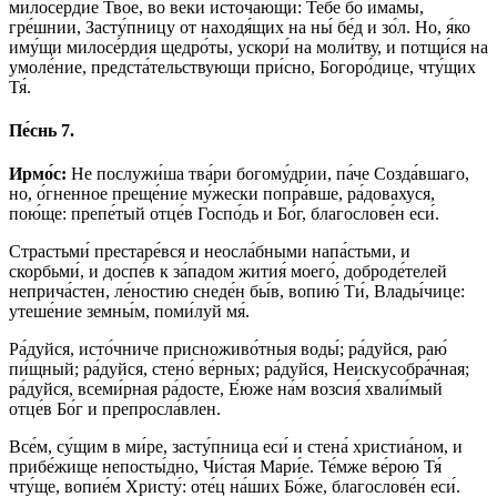
милосе́рдие Твое́, во ве́ки источа́ющи: Тебе́ бо и́мамы,
гре́шнии, Засту́пницу от находя́щих на ны́ бе́д и зо́л. Но, я́ко
иму́щи милосе́рдия щедро́ты, ускори́ на моли́тву, и потщи́ся на
умоле́ние, предста́тельствующи при́сно, Богоро́дице, чту́щих
Тя́.
Пе́снь 7.
Ирмо́с:
Не послужи́ша тва́ри богому́дрии, па́че Созда́вшаго,
но, о́гненное преще́ние му́жески попра́вше, ра́довахуся,
пою́ще: препе́тый отце́в Госпо́дь и Бо́г, благослове́н еси́.
Страстьми́ престаре́вся и неосла́бными напа́стьми, и
скорбьми́, и доспе́в к за́падом жития́ моего́, доброде́телей
неприча́стен, ле́ностию снеде́н бы́в, вопию́ Ти́, Влады́чице:
утеше́ние земны́м, поми́луй мя́.
Ра́дуйся, исто́чниче присноживо́тныя воды́; ра́дуйся, раю́
пи́щный; ра́дуйся, стено́ ве́рных; ра́дуйся, Неискусобра́чная;
ра́дуйся, всеми́рная ра́досте, Е́юже на́м возсия́ хвали́мый
отце́в Бо́г и препросла́влен.
Все́м, су́щим в ми́ре, засту́пница еси́ и стена́ христиа́ном, и
прибе́жище непосты́дно, Чи́стая Мари́е. Те́мже ве́рою Тя́
чту́ще, вопие́м Христу́: оте́ц на́ших Бо́же, благослове́н еси́.