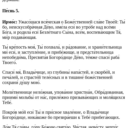
Пе́снь 5.
Ирмо́с:
Ужасо́шася вся́ческая о Боже́ственней сла́ве Твое́й: Ты́
бо, неискусобра́чная Де́во, име́ла еси́ во утро́бе над все́ми
Бо́га, и родила́ еси́ Безле́тнаго Сы́на, все́м, воспева́ющим Тя́,
ми́р подава́ющая.
Ты́ кре́пость моя́, Ты́ похвала́, и ра́дование, и храни́тельница
ми́ еси́, и заступле́ние, и прибе́жище, и предста́тельница
непобеди́ма, Пресвята́я Богоро́дице Де́во, те́мже спаси́ раба́
Твоего́.
Спаси́ мя́, Влады́чице, из глубины́ напа́стей, и скорбе́й, и
печа́лей, и страсте́й теле́сных и в тишине́ боже́ственней
сохрани́ ду́шу мою́.
Моли́твеннице нело́жная, упова́ние христиа́н, Обра́дованная,
приими́ мольбы́ от на́с, приле́жно призыва́ющих и моля́щихся
Тебе́.
Покро́в мо́й еси́ Ты́ и при́сное хвале́ние, о Влады́чице
Богоро́дице, ника́коже бо презира́еши к Тебе́ прибега́ющих.
До́м Тя́ сла́вы, го́ру Бо́жию святу́ю, Чи́стая, неве́сту, черто́г,