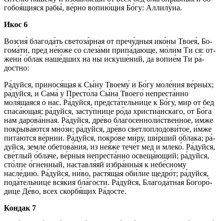
го­боя́­щия­ся ра­бы́, ве́р­но во­пию́­щия Бо́­гу: Алли­лу́иа.
Икос 6
Воз­сия́ бла­го­да́ть све­то­за́р­ная от пре­чу́д­ныя ико́­ны Твоея́, Бо­
го­ма́­ти, пред не́ю­же со сле­за́­ми при­па́­даю­ще, мо́­лим Ти ся: от­
же­ни́ о́блак наше́дших на ны ис­ку­ше́­ний, да во­пи­е́м Ти ра́­
дост­но:
Ра́­дуй­ся, принося́щая к Сы́­ну Тво­ему́ и Бо́­гу мо­ле́­ния ве́р­ных;
ра́­дуй­ся, и Сама́ у Пре­сто́­ла Сы́­на Тво­его́ непреста́нно
моля́щаяся о нас. Ра́­дуй­ся, предста́тельнице к Бо́­гу, мир от бед
спа­са́ю­щая; ра́­дуй­ся, за­сту́п­ни­це ро́­да хри­сти­а́н­ска­го, от Бо́­га
нам дарова́нная. Ра́­дуй­ся, дре́­во бла­го­сен­но­ли́ст­вен­ное, и́м­же
покрыва́ются мно́­зи; ра́­дуй­ся, дре́­во светлоплодови́тое, и́м­же
пита́ются ве́рнии. Ра́­дуй­ся, по­кро́­ве ми́­ру, ши́рший о́блака; ра́­
дуй­ся, земле́ обетова́ния, из нея́же тече́т мед и мле­ко́. Ра́­дуй­ся,
све́тлый о́блаче, ве́р­ныя непреста́нно освеща́ющий; ра́­дуй­ся,
сто́л­пе о́гненный, на­став­ля́яй избра́нныя к небе́сному
насле́дию. Ра́­дуй­ся, ни́во, растя́щая оби́­лие щед­ро́т; ра́­дуй­ся,
пода́тельнице вся́­кия бла́­гос­ти. Ра́­дуй­ся, Бла­го­да́т­ная Бо­го­ро́­
ди­це Де́­во, всех скор­бя́­щих Ра́­дос­те.
Кондак 7