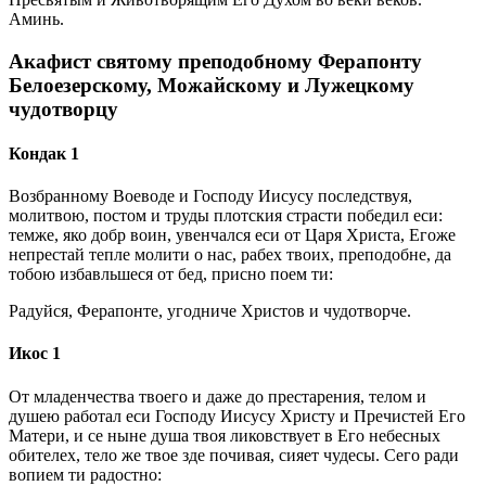
Аминь.
Акафист святому преподобному Ферапонту
Белоезерскому, Можайскому и Лужецкому
чудотворцу
Кондак 1
Возбранному Воеводе и Господу Иисусу последствуя,
молитвою, постом и труды плотския страсти победил еси:
темже, яко добр воин, увенчался еси от Царя Христа, Егоже
непрестай тепле молити о нас, рабех твоих, преподобне, да
тобою избавльшеся от бед, присно поем ти:
Радуйся, Ферапонте, угодниче Христов и чудотворче.
Икос 1
От младенчества твоего и даже до престарения, телом и
душею работал еси Господу Иисусу Христу и Пречистей Его
Матери, и се ныне душа твоя ликовствует в Его небесных
обителех, тело же твое зде почивая, сияет чудесы. Сего ради
вопием ти радостно: