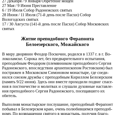
27 Декабря / 9 Января
Обре́тение мощей
27 Мая / 9 Июня
Преставление
6 / 19 Июля
Собор Радонежских святых
28 Июня / 11 Июля
(71-й день после Пасхи) Собор
Вологодских святых
17 / 30 Августа
(141-й день после Пасхи) Собор Московских
святых
Житие преподобного Ферапонта
Белоезерского, Можайского
В ми­ру дво­ря­нин Фе­о­дор По­ско­чин, ро­дил­ся в 1337 г. в г. Во­
ло­ко­лам­ске. Со­ро­ка лет, без пред­ва­ри­тель­но­го ис­пы­та­ния,
пре­по­доб­ным Фе­о­до­ром (пле­мян­ни­ком пре­по­доб­но­го Сер­гия
Ра­до­неж­ско­го, впо­след­ствии ар­хи­епи­ско­пом Ро­стов­ским) был
по­стри­жен в Мос­ков­ском Си­мо­но­вом мо­на­сты­ре, где со­еди­
нил­ся со­ю­зом друж­бы с пре­по­доб­ным Ки­рил­лом Бе­ло­зер­ским
(па­мять 9/22 июня). Здесь они вме­сте про­хо­ди­ли по­двиг спа­се­
ния в пост­ни­че­стве и мо­лит­вах и слу­ша­ли ду­хов­ные на­став­ле­
ния пре­по­доб­но­го Сер­гия Ра­до­неж­ско­го, по­се­щав­ше­го их
оби­тель.
Вы­пол­няя мо­на­стыр­ское по­слу­ша­ние, пре­по­доб­ный Фе­ра­понт
по­бы­вал в Бе­ло­зер­ском краю, очень по­лю­бив­шем­ся пре­по­доб­
но­му. По воз­вра­ще­нии свя­то­го в мо­на­стырь, по­лу­чив бла­го­