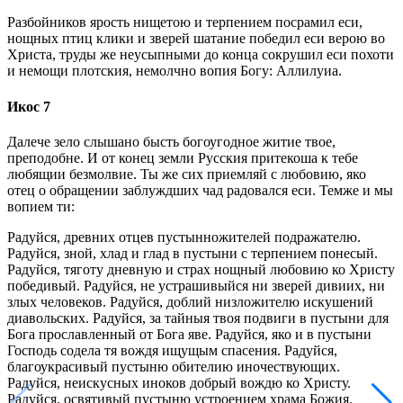
Разбойников ярость нищетою и терпением посрамил еси,
нощных птиц клики и зверей шатание победил еси верою во
Христа, труды же неусыпными до конца сокрушил еси похоти
и немощи плотския, немолчно вопия Богу: Аллилуиа.
Икос 7
Далече зело слышано бысть богоугодное житие твое,
преподобне. И от конец земли Русския притекоша к тебе
любящии безмолвие. Ты же сих приемляй с любовию, яко
отец о обращении заблуждших чад радовался еси. Темже и мы
вопием ти:
Радуйся, древних отцев пустынножителей подражателю.
Радуйся, зной, хлад и глад в пустыни с терпением понесый.
Радуйся, тяготу дневную и страх нощный любовию ко Христу
победивый. Радуйся, не устрашивыйся ни зверей дивиих, ни
злых человеков. Радуйся, доблий низложителю искушений
диавольских. Радуйся, за тайныя твоя подвиги в пустыни для
Бога прославленный от Бога яве. Радуйся, яко и в пустыни
Господь содела тя вождя ищущым спасения. Радуйся,
благоукрасивый пустыню обителию иночествующих.
Радуйся, неискусных иноков добрый вождю ко Христу.
Радуйся, освятивый пустыню устроением храма Божия.