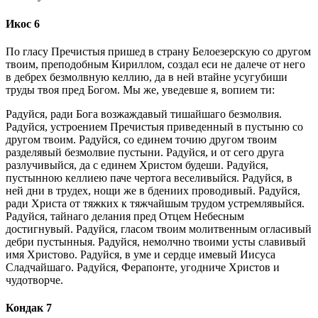
Икос 6
По гласу Пречистыя пришед в страну Белоезерскую со другом
твоим, преподобным Кириллом, создал еси не далече от него
в дебрех безмолвную келлию, да в ней втайне усугубиши
труды твоя пред Богом. Мы же, уведевше я, вопием ти:
Радуйся, ради Бога возжаждавый тишайшаго безмолвия.
Радуйся, устроением Пречистыя приведенный в пустыню со
другом твоим. Радуйся, со единем точию другом твоим
разделявый безмолвие пустыни. Радуйся, и от сего друга
разлучивыйся, да с единем Христом будеши. Радуйся,
пустынною келлиею паче чертога веселивыйся. Радуйся, в
ней дни в трудех, нощи же в бдениих проводивый. Радуйся,
ради Христа от тяжких к тяжчайшым трудом устремлявыйся.
Радуйся, тайнаго делания пред Отцем Небесным
достигнувый. Радуйся, гласом твоим молитвенным огласивый
дебри пустынныя. Радуйся, немолчно твоими усты славивый
имя Христово. Радуйся, в уме и сердце имевый Иисуса
Сладчайшаго. Радуйся, Ферапонте, угодниче Христов и
чудотворче.
Кондак 7