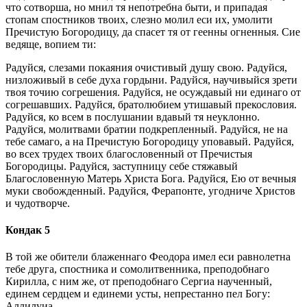
что сотворша, но мнил тя непотребна быти, и припадая
стопам спостников твоих, слезно молил еси их, умолити
Пречистую Богородицу, да спасет тя от геенны огненныя. Сие
ведяще, вопием ти:
Радуйся, слезами покаяния очистивый душу свою. Радуйся,
низложивый в себе духа гордыни. Радуйся, научивыйся зрети
твоя точию согрешения. Радуйся, не осуждавый ни единаго от
согрешавших. Радуйся, братолюбием утишавый прекословия.
Радуйся, ко всем в послушании вдавый тя неуклонно.
Радуйся, молитвами братии подкрепленный. Радуйся, не на
тебе самаго, а на Пречистую Богородицу уповавый. Радуйся,
во всех трудех твоих благословенный от Пречистыя
Богородицы. Радуйся, заступницу себе стяжавый
Благословенную Матерь Христа Бога. Радуйся, Ею от вечныя
муки свобожденный. Радуйся, Ферапонте, угодниче Христов
и чудотворче.
Кондак 5
В той же обители блаженнаго Феодора имел еси равнолетна
тебе друга, спостника и сомолитвенника, преподобнаго
Кирилла, с ним же, от преподобнаго Сергиа наученный,
единем сердцем и единеми усты, непрестанно пел Богу:
Аллилуиа.