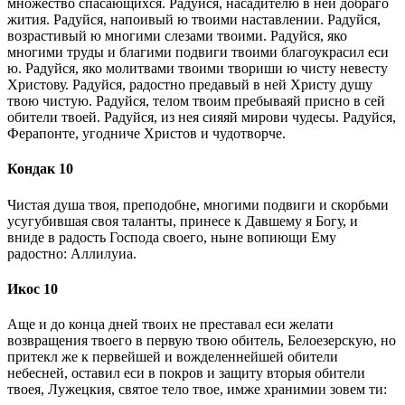
множество спасающихся. Радуйся, насадителю в ней добраго
жития. Радуйся, напоивый ю твоими наставлении. Радуйся,
возрастивый ю многими слезами твоими. Радуйся, яко
многими труды и благими подвиги твоими благоукрасил еси
ю. Радуйся, яко молитвами твоими твориши ю чисту невесту
Христову. Радуйся, радостно предавый в ней Христу душу
твою чистую. Радуйся, телом твоим пребываяй присно в сей
обители твоей. Радуйся, из нея сияяй мирови чудесы. Радуйся,
Ферапонте, угодниче Христов и чудотворче.
Кондак 10
Чистая душа твоя, преподобне, многими подвиги и скорбьми
усугубившая своя таланты, принесе к Давшему я Богу, и
вниде в радость Господа своего, ныне вопиющи Ему
радостно: Аллилуиа.
Икос 10
Аще и до конца дней твоих не преставал еси желати
возвращения твоего в первую твою обитель, Белоезерскую, но
притекл же к первейшей и вожделеннейшей обители
небесней, оставил еси в покров и защиту вторыя обители
твоея, Лужецкия, святое тело твое, имже хранимии зовем ти: