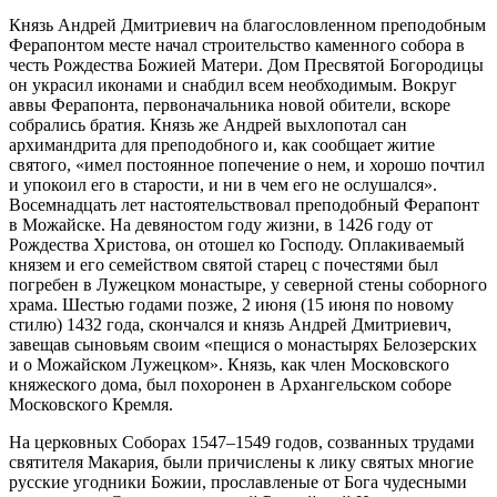
Князь Андрей Дмитриевич на благословленном преподобным
Ферапонтом месте начал строительство каменного собора в
честь Рождества Божией Матери. Дом Пресвятой Богородицы
он украсил иконами и снабдил всем необходимым. Вокруг
аввы Ферапонта, первоначальника новой обители, вскоре
собрались братия. Князь же Андрей выхлопотал сан
архимандрита для преподобного и, как сообщает житие
святого, «имел постоянное попечение о нем, и хорошо почтил
и упокоил его в старости, и ни в чем его не ослушался».
Восемнадцать лет настоятельствовал преподобный Ферапонт
в Можайске. На девяностом году жизни, в 1426 году от
Рождества Христова, он отошел ко Господу. Оплакиваемый
князем и его семейством святой старец с почестями был
погребен в Лужецком монастыре, у северной стены соборного
храма. Шестью годами позже, 2 июня (15 июня по новому
стилю) 1432 года, скончался и князь Андрей Дмитриевич,
завещав сыновьям своим «пещися о монастырях Белозерских
и о Можайском Лужецком». Князь, как член Московского
княжеского дома, был похоронен в Архангельском соборе
Московского Кремля.
На церковных Соборах 1547–1549 годов, созванных трудами
святителя Макария, были причислены к лику святых многие
русские угодники Божии, прославленые от Бога чудесными