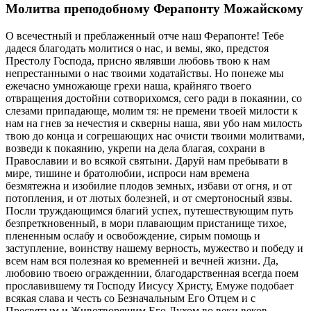
Молитва преподобному Ферапонту Можайскому
О всечестный и преблаженный отче наш Ферапонте! Тебе
дадеся благодать молитися о нас, и вемы, яко, предстоя
Престолу Господа, присно являвши любовь твою к нам
непрестанными о нас твоими ходатайствы. Но понеже мы
ежечасно умножающе грехи наша, крайняго твоего
отвращения достойни сотворихомся, сего ради в покаянии, со
слезами припадающе, молим тя: не премени твоей милости к
нам на гнев за нечестия и скверны наша, яви убо нам милость
твою до конца и согрешающих нас очисти твоими молитвами,
возведи к покаянию, укрепи на дела благая, сохрани в
Православии и во всякой святыни. Даруй нам пребывати в
мире, тишине и братолюбии, испроси нам времена
безмятежна и изобилие плодов земных, избави от огня, и от
потопления, и от лютых болезней, и от смертоносный язвы.
Посли труждающимся благий успех, путешествующим путь
безпреткновенный, в мори плавающим пристанище тихое,
плененным ослабу и освобождение, сирым помощь и
заступление, воинству нашему верность, мужество и победу и
всем нам вся полезная ко временней и вечней жизни. Да,
любовию твоею огражденнии, благодарственная всегда поем
прославившему тя Господу Иисусу Христу, Емуже подобает
всякая слава и честь со Безначальным Его Отцем и с
Пресвятым и Животворящим Его Духом во веки веков.