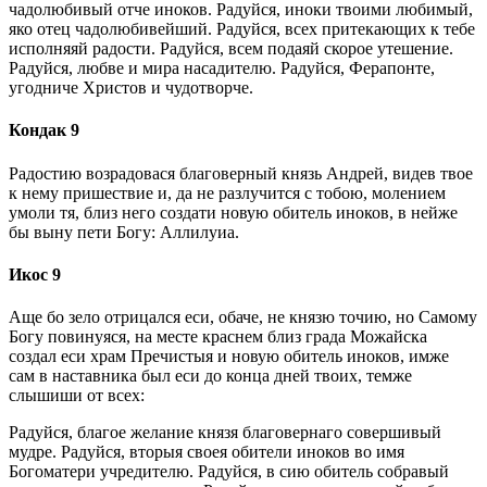
чадолюбивый отче иноков. Радуйся, иноки твоими любимый,
яко отец чадолюбивейший. Радуйся, всех притекающих к тебе
исполняяй радости. Радуйся, всем подаяй скорое утешение.
Радуйся, любве и мира насадителю. Радуйся, Ферапонте,
угодниче Христов и чудотворче.
Кондак 9
Радостию возрадовася благоверный князь Андрей, видев твое
к нему пришествие и, да не разлучится с тобою, молением
умоли тя, близ него создати новую обитель иноков, в нейже
бы выну пети Богу: Аллилуиа.
Икос 9
Аще бо зело отрицался еси, обаче, не князю точию, но Самому
Богу повинуяся, на месте краснем близ града Можайска
создал еси храм Пречистыя и новую обитель иноков, имже
сам в наставника был еси до конца дней твоих, темже
слышиши от всех:
Радуйся, благое желание князя благовернаго совершивый
мудре. Радуйся, вторыя своея обители иноков во имя
Богоматери учредителю. Радуйся, в сию обитель собравый