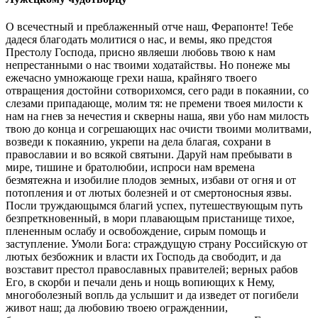
О всечестный и преблаженный отче наш, Ферапонте! Тебе
дадеся благодать молитися о нас, и вемы, яко предстоя
Престолу Господа, присно являеши любовь твою к нам
непрестанными о нас твоими ходатайствы. Но понеже мы
ежечасно умножающе грехи наша, крайняго твоего
отвращения достойни сотворихомся, сего ради в покаянии, со
слезами припадающе, молим тя: не премени твоея милости к
нам на гнев за нечестия и скверны наша, яви убо нам милость
твою до конца и согрешающих нас очисти твоими молитвами,
возведи к покаянию, укрепи на дела благая, сохрани в
православии и во всякой святыни. Даруй нам пребывати в
мире, тишине и братолюбии, испроси нам времена
безмятежна и изобилие плодов земных, избави от огня и от
потопления и от лютых болезней и от смертоносныя язвы.
Посли труждающымся благий успех, путешествующым путь
безпреткновенный, в мори плавающым пристанище тихое,
плененным ослабу и освобождение, сирым помощь и
заступление. Умоли Бога: страждущую страну Российскую от
лютых безбожник и власти их Господь да свободит, и да
возставит престол православных правителей; верных рабов
Его, в скорби и печали день и нощь вопиющих к Нему,
многоболезный вопль да услышит и да изведет от погибели
живот наш; да любовию твоею огражденнии,