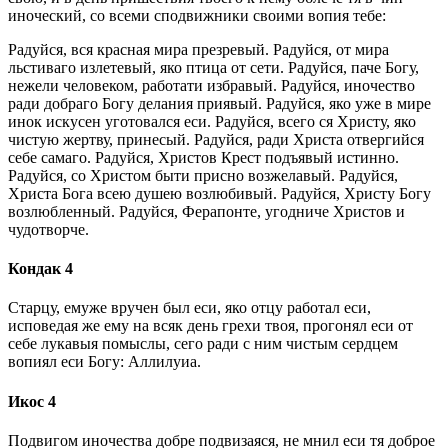
иноческий, со всеми сподвижники своими вопия тебе:
Радуйся, вся красная мира презревый. Радуйся, от мира
льстиваго излетевый, яко птица от сети. Радуйся, паче Богу,
нежели человеком, работати избравый. Радуйся, иночество
ради добраго Богу делания приявый. Радуйся, яко уже в мире
инок искусен уготовался еси. Радуйся, всего ся Христу, яко
чистую жертву, принесый. Радуйся, ради Христа отвергийся
себе самаго. Радуйся, Христов Крест подъявый истинно.
Радуйся, со Христом быти присно возжелавый. Радуйся,
Христа Бога всею душею возлюбивый. Радуйся, Христу Богу
возлюбленный. Радуйся, Ферапонте, угодниче Христов и
чудотворче.
Кондак 4
Старцу, емуже вручен был еси, яко отцу работал еси,
исповедая же ему на всяк день грехи твоя, прогонял еси от
себе лукавыя помыслы, сего ради с ним чистым сердцем
вопиял еси Богу: Аллилуиа.
Икос 4
Подвигом иночества добре подвизаяся, не мнил еси тя доброе