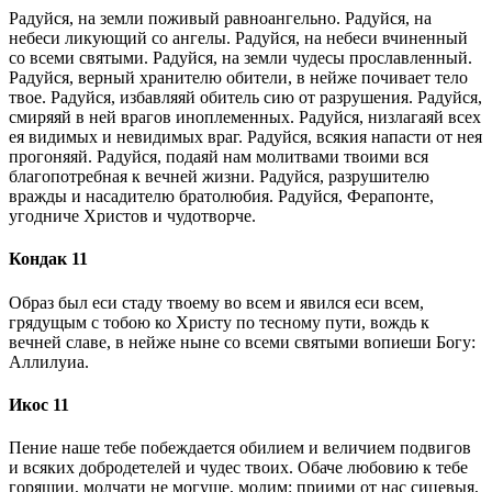
Радуйся, на земли поживый равноангельно. Радуйся, на
небеси ликующий со ангелы. Радуйся, на небеси вчиненный
со всеми святыми. Радуйся, на земли чудесы прославленный.
Радуйся, верный хранителю обители, в нейже почивает тело
твое. Радуйся, избавляяй обитель сию от разрушения. Радуйся,
смиряяй в ней врагов иноплеменных. Радуйся, низлагаяй всех
ея видимых и невидимых враг. Радуйся, всякия напасти от нея
прогоняяй. Радуйся, подаяй нам молитвами твоими вся
благопотребная к вечней жизни. Радуйся, разрушителю
вражды и насадителю братолюбия. Радуйся, Ферапонте,
угодниче Христов и чудотворче.
Кондак 11
Образ был еси стаду твоему во всем и явился еси всем,
грядущым с тобою ко Христу по тесному пути, вождь к
вечней славе, в нейже ныне со всеми святыми вопиеши Богу:
Аллилуиа.
Икос 11
Пение наше тебе побеждается обилием и величием подвигов
и всяких добродетелей и чудес твоих. Обаче любовию к тебе
горящии, молчати не могуще, молим: приими от нас сицевыя,