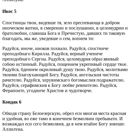
Икос 5
Спостницы твои, видевше тя, зело преспевающа в добром
иноческом житии, в смирении и послушании, в целомудрии и
братолюбии, славиша Бога и Пречистую, давших ти таковую
благодать, мы же, уведевше о сем, вопием ти:
Радуйся, иноче, иноков похвало. Радуйся, спостниче
преподобнаго Кирилла. Радуйся, верный учениче
преподобнаго Сергиа. Радуйся, целомудрия образ явивый
собою истинный. Радуйся, пощением укрепивый сердце твое.
Радуйся, бдением окриливый душу твою. Радуйся, молитвами
твоими благоухающий Богу. Радуйся, ангельския чистоты
рачителю. Радуйся, херувимскаго богомыслия подражателю.
Радуйся, серафимския к Богу любве ревнителю. Радуйся,
Ферапонте, угодниче Христов и чудотворче.
Кондак 6
Обходя страну Белоезерскую, обрел еси многая места красная
и удобная, во еже тамо в конечнем безмолвии пребывати. И
возжаждал еси сего безмолвия, да в нем втайне Богу зовеши:
Аллилуиа.