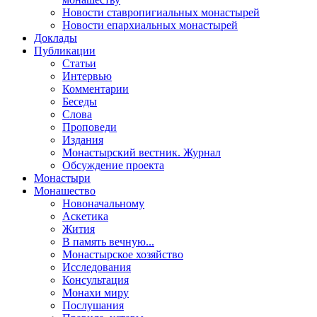
Новости ставропигиальных монастырей
Новости епархиальных монастырей
Доклады
Публикации
Статьи
Интервью
Комментарии
Беседы
Слова
Проповеди
Издания
Монастырский вестник. Журнал
Обсуждение проекта
Монастыри
Монашество
Новоначальному
Аскетика
Жития
В память вечную...
Монастырское хозяйство
Исследования
Консультация
Монахи миру
Послушания