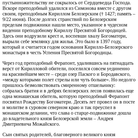
пустынножительству не сокрылось от Сердцеведца Господа.
Вскоре преподобный удалился из Симонова вместе с другом
своим, преподобным Кириллом Белозерским († 1427; память –
9/22 июня). После долгих странствий по Белозерским
пределам подвижники нашли место, указанное в чудесном
видении преподобному Кириллу Пресвятой Богородицей.
Здесь они водрузили крест и, воспевши хвалу Богоматери,
вырыли себе землянку для жилья. Это было в 1397 году,
который и считается годом основания Кирилло-Белозерского
монастыря в честь Успения Пресвятой Богородицы.
Через год преподобный Ферапонт, удалившись на пятнадцать
верст от Кирилловой обители, поселился совсем уединенно
на красивейшем месте – среди озер Паского и Бородавского,
«между которыми полет стрелы или чуть больше». Но недолго
пришлось безмолвствовать смиренному отшельнику:
собралась братия и в дебрях белозерских лесов появилась еще
одна монашеская обитель, которую преподобный Ферапонт
посвятил Рождеству Богоматери. Десять лет провел он в посте
и молитве в суровом северном краю и так преуспел в
монашеском делании, что слава о старце-подвижнике дошла
до владетельного князя Белозерской земли – Андрея
Дмитриевича Можайского.
Сын святых родителей, благоверного великого князя