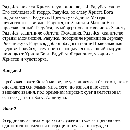
Радуйся, во след Христа неуклонно шедый. Радуйся, слово
Его соблюдавый твердо. Радуйся, во славу Христа Бога
подвизавыйся. Радуйся, Пречистую Христа Матерь
неумолчно славивый. Радуйся, от Христа и Матери Его
прославленный. Радуйся, имый дерзновение велие ко Христу.
Радуйся, защитниче обители Лужецкия. Радуйся, хранителю
страны Можайския. Радуйся, поборниче крепкий за державу
Российскую. Радуйся, добропобедный воине Православныя
Церкве. Радуйся, всем призывающым тя подающий скорую
помощь от Христа Бога. Радуйся, Ферапонте, угодниче
Христов и чудотворче.
Кондак 2
Пребывая в житейстей молве, не усладился еси благими, ниже
опечалился еси злыми мира сего, но взирая к почести
вышняго звания, под бременем мирских сует памятствовал
еси всегда пети Богу: Аллилуиа.
Икос 2
Усердно делая дела мирскаго служения твоего, преподобне,
едино точию имел еси в сердце твоем: да не осужден