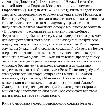
Димитрия Донского († 1389; память – 19 мая / 1 июня) и
великой княгини Евдокии Московской, в монашестве -
Евфросинии († 1407; память – 17/30 мая), князь Андрей после
смерти отца семилетним отроком получил в удел Можайск и
Белоозеро. Окрепнув годами и поселившись в своем стольном
городе, благочестивый князь задумал устроить своим
иждивением вблизи Можайска особую монашескую обитель.
«И искал он, – рассказывается в житии преподобного
Ферапонта, – где бы найти ему мужа, совершенного разумом,
для осуществления этого дела, и не находил он вокруг себя
подходящего для такого предприятия человека. И вот пришел
ему на ум блаженный Ферапонт, создавший обитель на Белом
озере в его отчине, и понял он, что лучшего человека для
начинания такого дела нет». Как ни хотелось преподобному
окончить свои дни среди белозерского безмолвия, а все же по
уговорам братии ему пришлось подчиниться желанию
владетельного князя. Со словами: «Воля Господня да будет!» –
семидесятилетний старец отправился в путь. С Божией
помощью добрался он до Можайска. Трогательна была
встреча князя со святым. Двадцатишестилетний Андрей
Дмитриевич издалека увидел приближающегося старца и
вышел ему навстречу со словами: «Бог сосчитает все твои
шаги и воздаст тебе за труды твои».
Князь с любовью умолял преподобного создать близ его