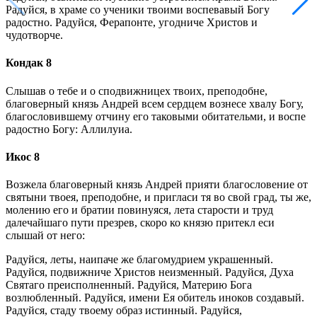
Радуйся, в храме со ученики твоими воспевавый Богу
радостно. Радуйся, Ферапонте, угодниче Христов и
чудотворче.
Кондак 8
Слышав о тебе и о сподвижницех твоих, преподобне,
благоверный князь Андрей всем сердцем вознесе хвалу Богу,
благословившему отчину его таковыми обитательми, и воспе
радостно Богу: Аллилуиа.
Икос 8
Возжела благоверный князь Андрей прияти благословение от
святыни твоея, преподобне, и пригласи тя во свой град, ты же,
молению его и братии повинуяся, лета старости и труд
далечайшаго пути презрев, скоро ко князю притекл еси
слышай от него:
Радуйся, леты, наипаче же благомудрием украшенный.
Радуйся, подвижниче Христов неизменный. Радуйся, Духа
Святаго преисполненный. Радуйся, Материю Бога
возлюбленный. Радуйся, имени Ея обитель иноков создавый.
Радуйся, стаду твоему образ истинный. Радуйся,