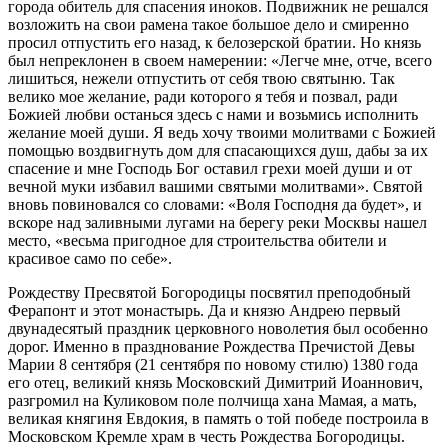
города обитель для спасения иноков. Подвижник не решался
возложить на свои рамена такое большое дело и смиренно
просил отпустить его назад, к белозерской братии. Но князь
был непреклонен в своем намерении: «Легче мне, отче, всего
лишиться, нежели отпустить от себя твою святыню. Так
велико мое желание, ради которого я тебя и позвал, ради
Божией любви останься здесь с нами и возьмись исполнить
желание моей души. Я ведь хочу твоими молитвами с Божией
помощью воздвигнуть дом для спасающихся душ, дабы за их
спасение и мне Господь Бог оставил грехи моей души и от
вечной муки избавил вашими святыми молитвами». Святой
вновь повиновался со словами: «Воля Господня да будет», и
вскоре над заливными лугами на берегу реки Москвы нашел
место, «весьма пригодное для строительства обители и
красивое само по себе».
Рождеству Пресвятой Богородицы посвятил преподобный
Ферапонт и этот монастырь. Да и князю Андрею первый
двунадесятый праздник церковного новолетия был особенно
дорог. Именно в празднование Рождества Пречистой Девы
Марии 8 сентября (21 сентября по новому стилю) 1380 года
его отец, великий князь Московский Димитрий Иоаннович,
разгромил на Куликовом поле полчища хана Мамая, а мать,
великая княгиня Евдокия, в память о той победе построила в
Московском Кремле храм в честь Рождества Богородицы.