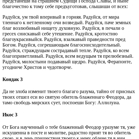
предстанеши на страшнем Судищи Господа Славы, и ныне
благочестно к тому себе предъуготовав, слышиши от всех:
Радуйся, ум твой вперивый в горняя. Радуйся, от мира
тленнаго к нетленному очи возведый. Радуйся, паче земных
благ возлюбивый нищету духовную. Радуйся, в печали о
гресех снискавый себе утешение. Радуйся, кротостию
благоукрасивыйся. Радуйся, взалкавый праведности пред
Богом. Радуйся, согрешающым благоснисходительный.
Радуйся, страждущым сострадавый тепле. Радуйся, ко всем
благоприветливый. Радуйся, всем ведущым тя прелюбезный.
Радуйся, милостыни подававый щедро. Радуйся, Ферапонте,
угодниче Христов и чудотворче.
Кондак 3
Да не злоба изменит твоего благаго разума, тайно от присных
твоих отшел еси во святую обитель блаженнаго Феодора, да
тамо свободь мирских сует, поспоеши Богу: Аллилуиа.
Икос 3
От Бога наученный о тебе блаженный Феодор уразуме тя, уже
искушенна в посте и молитве, радостно прият тя во обитель
свою, и в день пришествия твоего к нему облече тя в чин