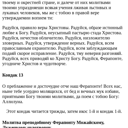
твоему и окрестней стране, и далече от них молитвами
твоими упраздняеши всякая учения лживая льстивых и
лукавых человеков, мы же с тобою в правой вере
утверждаемии вопием ти:
Радуйся, правило веры Христовы. Радуйся, образе истинный
любве к Богу. Радуйся, неусыпный пастырю стада Христова.
Радуйся, нечестия обличителю. Радуйся, низложителю
зловерных. Радуйся, утверждение верных. Радуйся, всем
православным охранителю. Радуйся, всем заблуждающым
подаяй скорое исправление. Радуйся, тму неверия разгоняяй.
Радуйся, всех приводяй ко Христу Богу. Радуйся, Ферапонте,
угодниче Христов и чудотворче.
Кондак 13
О преблаженне и досточудне отче наш Ферапонте! Всех нас,
ныне тебе усердно молящихся, от бед и вечных мук избави,
приятными Богу твоими молитвами, да поем с тобою Богу:
Аллилуиа.
Этот кондак читается трижды, затем икос 1-й и кондак 1-й.
Молитва преподобному Ферапонту Можайскому,
Лужецкому чудотворцу