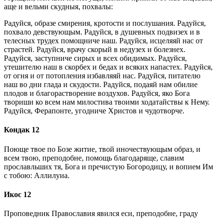
аще и вельми скудныя, похвалы:
Радуйся, образе смирения, кротости и послушания. Радуйся,
похвало девствующым. Радуйся, в душевных подвизех и в
телесных трудех помощниче наш. Радуйся, исцеляяй нас от
страстей. Радуйся, врачу скорый в недузех и болезнех.
Радуйся, заступниче сирых и всех обидимых. Радуйся,
утешителю наш в скорбех и бедах и всяких напастех. Радуйся,
от огня и от потопления избавляяй нас. Радуйся, питателю
наш во дни глада и скудости. Радуйся, подаяй нам обилие
плодов и благорастворение воздухов. Радуйся, яко Бога
твориши ко всем нам милостива твоими ходатайствы к Нему.
Радуйся, Ферапонте, угодниче Христов и чудотворче.
Кондак 12
Поюще твое по Бозе житие, твой иночествующым образ, и
всем твою, преподобне, помощь благодаряще, славим
прославльших тя, Бога и пречистую Богородицу, и вопием Им
с тобою: Аллилуиа.
Икос 12
Проповедник Православия явился еси, преподобне, граду