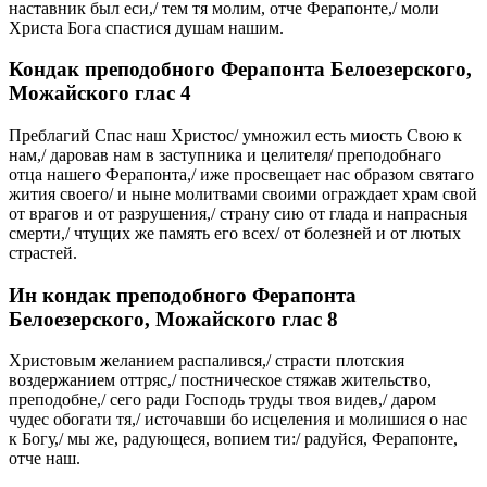
наставник был еси,/ тем тя молим, отче Ферапонте,/ моли
Христа Бога спастися душам нашим.
Кондак преподобного Ферапонта Белоезерского,
Можайского глас 4
Преблагий Спас наш Христос/ умножил есть миость Свою к
нам,/ даровав нам в заступника и целителя/ преподобнаго
отца нашего Ферапонта,/ иже просвещает нас образом святаго
жития своего/ и ныне молитвами своими ограждает храм свой
от врагов и от разрушения,/ страну сию от глада и напрасныя
смерти,/ чтущих же память его всех/ от болезней и от лютых
страстей.
Ин кондак преподобного Ферапонта
Белоезерского, Можайского глас 8
Христовым желанием распалився,/ страсти плотския
воздержанием оттряс,/ постническое стяжав жительство,
преподобне,/ сего ради Господь труды твоя видев,/ даром
чудес обогати тя,/ источавши бо исцеления и молишися о нас
к Богу,/ мы же, радующеся, вопием ти:/ радуйся, Ферапонте,
отче наш.