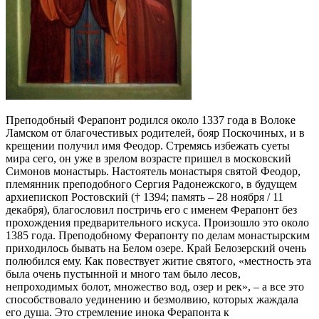
Преподобный Ферапонт родился около 1337 года в Волоке
Ламском от благочестивых родителей, бояр Поскочиных, и в
крещении получил имя Феодор. Стремясь избежать суеты
мира сего, он уже в зрелом возрасте пришел в московский
Симонов монастырь. Настоятель монастыря святой Феодор,
племянник преподобного Сергия Радонежского, в будущем
архиепископ Ростовский († 1394; память – 28 ноября / 11
декабря), благословил постричь его с именем Ферапонт без
прохождения предварительного искуса. Произошло это около
1385 года. Преподобному Ферапонту по делам монастырским
приходилось бывать на Белом озере. Край Белозерский очень
полюбился ему. Как повествует житие святого, «местность эта
была очень пустынной и много там было лесов,
непроходимых болот, множество вод, озер и рек», – а все это
способствовало уединению и безмолвию, которых жаждала
его душа. Это стремление инока Ферапонта к