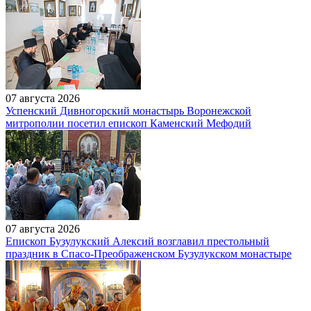
07 августа 2026
Успенский Дивногорский монастырь Воронежской
митрополии посетил епископ Каменский Мефодий
07 августа 2026
Епископ Бузулукский Алексий возглавил престольный
праздник в Спасо-Преображенском Бузулукском монастыре