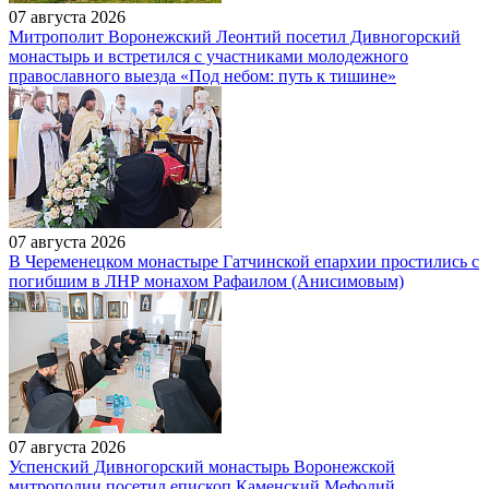
07 августа 2026
Митрополит Воронежский Леонтий посетил Дивногорский
монастырь и встретился с участниками молодежного
православного выезда «Под небом: путь к тишине»
07 августа 2026
В Череменецком монастыре Гатчинской епархии простились с
погибшим в ЛНР монахом Рафаилом (Анисимовым)
07 августа 2026
Успенский Дивногорский монастырь Воронежской
митрополии посетил епископ Каменский Мефодий