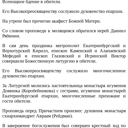
Всенощное бдение в обители.
Его Высокопреосвященству сослужило духовенство епархии.
На утрене был прочитан акафист Божией Матери.
Со словом проповеди к молящимся обратился иерей Даниил
Рябинин.
В сам день праздника митрополит Екатеринбургский и
Верхотурский Кирилл, епископ Каменский и Алапаевский
Мефодий и епископ Глазовский и Игринский Виктор
совершили Божественную литургию в обители.
Его Высокопреосвященству сослужило многочисленное
духовенство епархии.
За Литургией молились настоятельница монастыря игумения
Домника (Коробейникова) с сестрами, игумении монастырей
Екатеринбургской епархии, многочисленные прихожане и
гости обители.
Проповедь перед Причастием произнес духовник монастыря
схиархимандрит Авраам (Рейдман).
В завершение богослужения был совершен крестный ход по