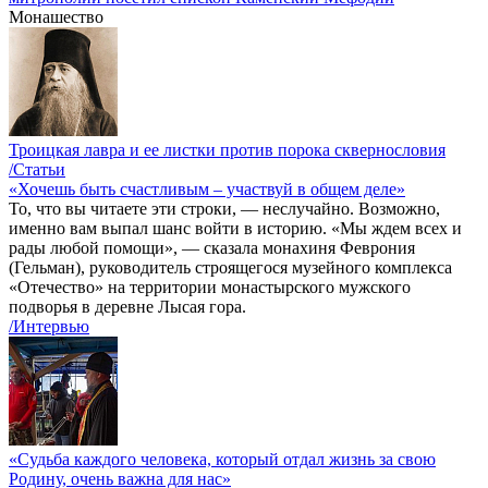
Монашество
Троицкая лавра и ее листки против порока сквернословия
/Статьи
«Хочешь быть счастливым – участвуй в общем деле»
То, что вы читаете эти строки, — неслучайно. Возможно,
именно вам выпал шанс войти в историю. «Мы ждем всех и
рады любой помощи», — сказала монахиня Феврония
(Гельман), руководитель строящегося музейного комплекса
«Отечество» на территории монастырского мужского
подворья в деревне Лысая гора.
/Интервью
«Судьба каждого человека, который отдал жизнь за свою
Родину, очень важна для нас»