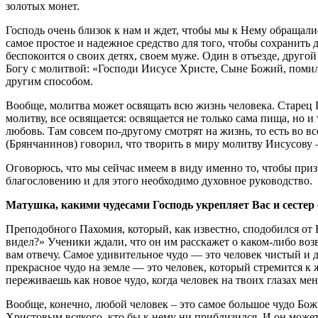
золотых монет.
Господь очень близок к нам и ждет, чтобы мы к Нему обращал
самое простое и надежное средство для того, чтобы сохранит
беспокоится о своих детях, своем муже. Один в отъезде, другой
Богу с молитвой: «Господи Иисусе Христе, Сыне Божий, помил
другим способом.
Вообще, молитва может освящать всю жизнь человека. Старец 
молитву, все освящается: освящается не только сама пища, но и 
любовь. Там совсем по-другому смотрят на жизнь, то есть во
(Брянчанинов) говорил, что творить в миру молитву Иисусову –
Оговорюсь, что мы сейчас имеем в виду именно то, чтобы приз
благословению и для этого необходимо духовное руководство.
Матушка, какими чудесами Господь укрепляет Вас и сестер
Преподобного Пахомия, который, как известно, сподобился от 
видел?» Ученики ждали, что он им расскажет о каком-либо воз
вам отвечу. Самое удивительное чудо — это человек чистый и д
прекрасное чудо на земле — это человек, который стремится к ж
переживаешь как новое чудо, когда человек на твоих глазах мен
Вообще, конечно, любой человек – это самое большое чудо Божи
Христовым всякого, кто бы к нему ни приблизился. И он может