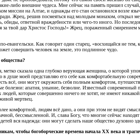
м какие-либо внешние чудеса. Мне сейчас на память пришел слу
ом миссии на Алтае, и однажды его стан остановился возле язы
ади. Жрец, решив посмеяться над молодым монахом, открыл мешо
 обиды, ответной враждебности или чего-то иного. Но последов
бя за твой дар Христос Господь!» Жрец, пораженный смирением м
о-евангельски. Как говорит один старец, «восхищайся не тем, к
может совершить человек на земле, это подлинное чудо.
 общества?
я, метко сказала одна глубоко верующая женщина, о которой уп
д, но в душе моей представляю его себе как комфортабельную совр
 есть всё, они могут окружить себя полным комфортом, путешест
ные болезни: апатия, уныние, безволие. Известный современный
х людей, которые совершенно ничего не хотят, не имеют никакой
 живой мертвец.
олее комфортной, людям всё дано, а они при этом не видят смысл
рачной, бессмысленной. И, слава Богу, что многие сейчас находя
 детей вся надежда: они могут сделать наше общество духовно з
никам, чтобы богоборческие времена начала ХХ века и траги