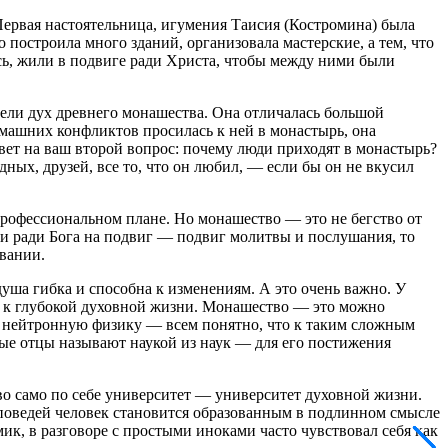
Первая настоятельница, игумения Таисия (Костромина) была
построила много зданий, организовала мастерские, а тем, что
ись, жили в подвиге ради Христа, чтобы между ними были
тели дух древнего монашества. Она отличалась большой
омашних конфликтов просилась к ней в монастырь, она
 ответ на ваш второй вопрос: почему люди приходят в монастырь?
ных, друзей, все то, что он любил, — если бы он не вкусил
 профессиональном плане. Но монашество — это не бегство от
и ради Бога на подвиг — подвиг молитвы и послушания, то
овании.
уша гибка и способна к изменениям. А это очень важно. У
и к глубокой духовной жизни. Монашество — это можно
или нейтронную физику — всем понятно, что к таким сложным
ятые отцы называют наукой из наук — для его постижения
тво само по себе университет — университет духовной жизни.
аповедей человек становится образованным в подлинном смысле
ик, в разговоре с простыми иноками часто чувствовал себя как