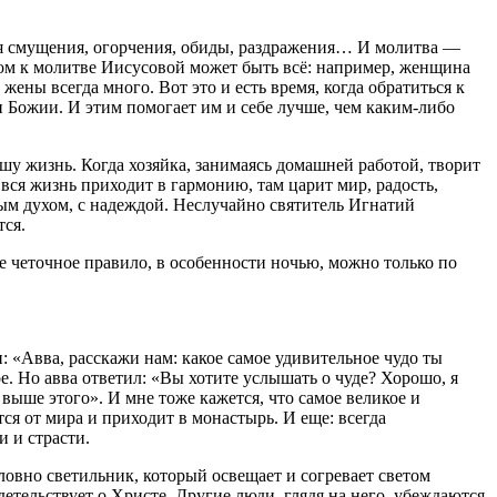
для смущения, огорчения, обиды, раздражения… И молитва —
дом к молитве Иисусовой может быть всё: например, женщина
жены всегда много. Вот это и есть время, когда обратиться к
 Божии. И этим помогает им и себе лучше, чем каким-либо
у жизнь. Когда хозяйка, занимаясь домашней работой, творит
, вся жизнь приходит в гармонию, там царит мир, радость,
рым духом, с надеждой. Неслучайно святитель Игнатий
тся.
е четочное правило, в особенности ночью, можно только по
 «Авва, расскажи нам: какое самое удивительное чудо ты
. Но авва ответил: «Вы хотите услышать о чуде? Хорошо, я
выше этого». И мне тоже кажется, что самое великое и
тся от мира и приходит в монастырь. И еще: всегда
и и страсти.
ловно светильник, который освещает и согревает светом
етельствует о Христе. Другие люди, глядя на него, убеждаются