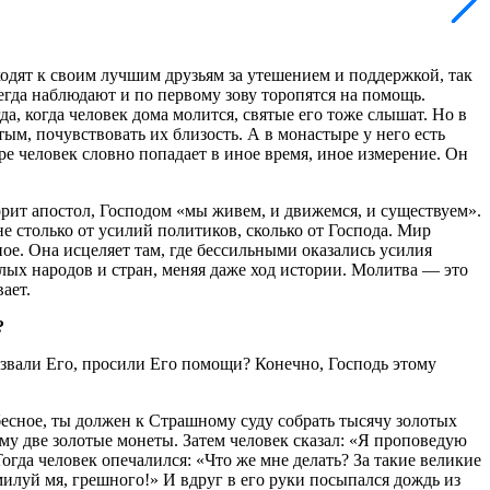
ходят к своим лучшим друзьям за утешением и поддержкой, так
егда наблюдают и по первому зову торопятся на помощь.
а, когда человек дома молится, святые его тоже слышат. Но в
ым, почувствовать их близость. А в монастыре у него есть
е человек словно попадает в иное время, иное измерение. Он
орит апостол, Господом «мы живем, и движемся, и существуем».
не столько от усилий политиков, сколько от Господа. Мир
ое. Она исцеляет там, где бессильными оказались усилия
лых народов и стран, меняя даже ход истории. Молитва — это
ает.
?
 звали Его, просили Его помощи? Конечно, Господь этому
бесное, ты должен к Страшному суду собрать тысячу золотых
му две золотые монеты. Затем человек сказал: «Я проповедую
огда человек опечалился: «Что же мне делать? За такие великие
илуй мя, грешного!» И вдруг в его руки посыпался дождь из