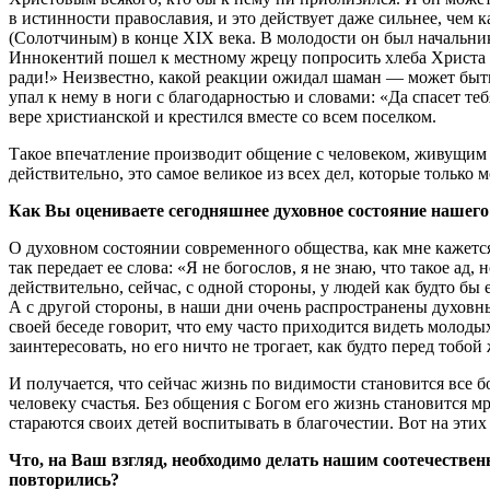
в истинности православия, и это действует даже сильнее, че
(Солотчиным) в конце XIX века. В молодости он был начальник
Иннокентий пошел к местному жрецу попросить хлеба Христа р
ради!» Неизвестно, какой реакции ожидал шаман — может быть,
упал к нему в ноги с благодарностью и словами: «Да спасет те
вере христианской и крестился вместе со всем поселком.
Такое впечатление производит общение с человеком, живущим п
действительно, это самое великое из всех дел, которые только 
Как Вы оцениваете сегодняшнее духовное состояние нашего
О духовном состоянии современного общества, как мне кажетс
так передает ее слова: «Я не богослов, я не знаю, что такое а
действительно, сейчас, с одной стороны, у людей как будто бы
А с другой стороны, в наши дни очень распространены духов
своей беседе говорит, что ему часто приходится видеть молоды
заинтересовать, но его ничто не трогает, как будто перед тобой
И получается, что сейчас жизнь по видимости становится все б
человеку счастья. Без общения с Богом его жизнь становится м
стараются своих детей воспитывать в благочестии. Вот на этих
Что, на Ваш взгляд, необходимо делать нашим соотечествен
повторились?