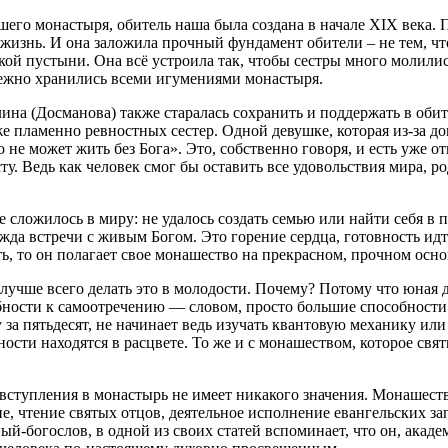
его монастыря, обитель наша была создана в начале XIX века. 
изнь. И она заложила прочный фундамент обители – не тем, что 
вской пустыни. Она всё устроила так, чтобы сестры много молил
режно хранились всеми игумениями монастыря.
на (Досманова) также старалась сохранить и поддержать в оби
же пламенно ревностных сестер. Одной девушке, которая из-за д
кто не может жить без Бога». Это, собственно говоря, и есть уже
 Ведь как человек смог бы оставить все удовольствия мира, род
не сложилось в миру: не удалось создать семью или найти себя в
а встречи с живым Богом. Это горение сердца, готовность идт
есть, то он полагает свое монашество на прекрасном, прочном осн
учше всего делать это в молодости. Почему? Потому что юная д
обности к самоотречению — словом, просто большие способност
му за пятьдесят, не начинает ведь изучать квантовую механику 
ности находятся в расцвете. То же и с монашеством, которое св
я вступления в монастырь не имеет никакого значения. Монашес
ие, чтение святых отцов, деятельное исполнение евангельских з
-богослов, в одной из своих статей вспоминает, что он, академ