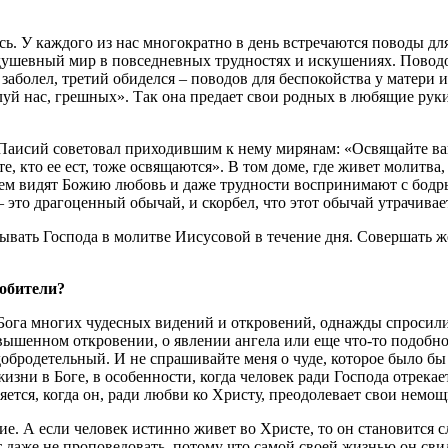
ись. У каждого из нас многократно в день встречаются поводы 
ь душевный мир в повседневных трудностях и искушениях. Пово
 заболел, третий обиделся – поводов для беспокойства у матери и 
уй нас, грешных». Так она предает свои родных в любящие руки
Паисий советовал приходившим к нему мирянам: «Освящайте ваш
те, кто ее ест, тоже освящаются». В том доме, где живет молитва
 всем видят Божию любовь и даже трудности воспринимают с бод
 это драгоценный обычай, и скорбел, что этот обычай утрачивае
ывать Господа в молитве Иисусовой в течение дня. Совершать ж
 обители?
Бога многих чудесных видений и откровений, однажды спросили:
вышенном откровении, о явлении ангела или еще что-то подобное
обродетельный. И не спрашивайте меня о чуде, которое было бы 
изни в Боге, в особенности, когда человек ради Господа отрекае
яется, когда он, ради любви ко Христу, преодолевает свои немощ
е. А если человек истинно живет во Христе, то он становится с
 даже не проповедовать, потому что самой своей жизнью он свид