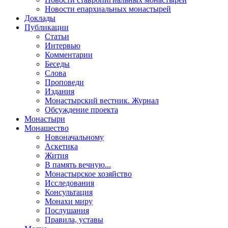
Новости епархиальных монастырей
Доклады
Публикации
Статьи
Интервью
Комментарии
Беседы
Слова
Проповеди
Издания
Монастырский вестник. Журнал
Обсуждение проекта
Монастыри
Монашество
Новоначальному
Аскетика
Жития
В память вечную...
Монастырское хозяйство
Исследования
Консультация
Монахи миру
Послушания
Правила, уставы