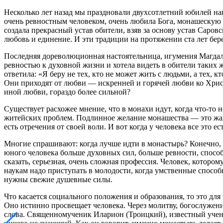
Несколько лет назад мы праздновали двухсотлетний юбилей наш
очень ревностным человеком, очень любила Бога, монашескую ж
создала прекрасный устав обители, взяв за основу устав Саро
любовь и единение. И эти традиции на протяжении ста лет бе
Последняя дореволюционная настоятельница, игумения Магдали
ревностью к духовной жизни и хотела видеть в обители таких 
ответила: «Я беру не тех, кто не может жить с людьми, а тех, 
Они приходят от любви — искренней и горячей любви ко Христу.
иной любви, гораздо более сильной?
Существует расхожее мнение, что в монахи идут, когда что-то 
житейских проблем. Подлинное желание монашества — это жажд
есть отречения от своей воли. И вот когда у человека все это 
Многие спрашивают: когда лучше идти в монастырь? Конечно, л
юного человека больше духовных сил, больше ревности, спос
сказать, серьезная, очень сложная профессия. Человек, которо
наукам надо приступать в молодости, когда умственные способ
нужны свежие душевные силы.
Что касается социального положения и образования, то это дл
Оно истинно просвещает человека. Через молитву, богослужен
слова. Священномученик Иларион (Троицкий), известный ученый