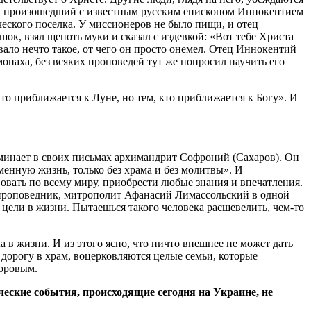
чай, произошедший с известным русским епископом Иннокентием
ческого поселка. У миссионеров не было пищи, и отец
к, взял щепоть муки и сказал с издевкой: «Вот тебе Христа
ало нечто такое, от чего он просто онемел. Отец Иннокентий
онаха, без всяких проповедей тут же попросил научить его
то приближается к Луне, но тем, кто приближается к Богу». И
оминает в своих письмах архимандрит Софроний (Сахаров). Он
еменную жизнь, только без храма и без молитвы». И
вовать по всему миру, приобрести любые знания и впечатления.
 проповедник, митрополит Афанасий Лимассольский в одной
 цели в жизни. Пытаешься такого человека расшевелить, чем-то
а в жизни. И из этого ясно, что ничто внешнее не может дать
т дорогу в храм, воцерковляются целые семьи, которые
доровым.
ческие события, происходящие сегодня на Украине, не