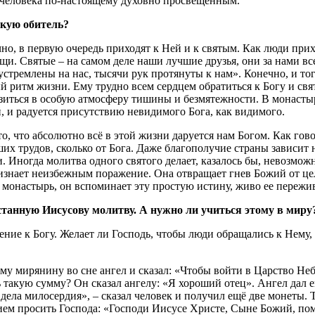
 человека по-настоящему духовно просвещенным.
скую обитель?
но, в первую очередь приходят к Ней и к святым. Как люди при
щи. Святые – на самом деле наши лучшие друзья, они за нами вс
тремлены на нас, тысячи рук протянуты к нам». Конечно, и тогд
 ритм жизни. Ему трудно всем сердцем обратиться к Богу и свят
зиться в особую атмосферу тишины и безмятежности. В монастыр
й, и радуется присутствию невидимого Бога, как видимого.
то, что абсолютно всё в этой жизни даруется нам Богом. Как гов
ших трудов, сколько от Бога. Даже благополучие страны зависит 
 Иногда молитва одного святого делает, казалось бы, невозможн
ризнает неизбежным поражение. Она отвращает гнев Божий от це
в монастырь, он вспоминает эту простую истину, живо ее пережив
станную Иисусову молитву. А нужно ли учиться этому в миру
ние к Богу. Желает ли Господь, чтобы люди обращались к Нему,
му мирянину во сне ангел и сказал: «Чтобы войти в Царство Не
 такую сумму? Он сказал ангелу: «Я хороший отец». Ангел дал е
ела милосердия», – сказал человек и получил ещё две монеты. Т
нием просить Господа: «Господи Иисусе Христе, Сыне Божий, пом