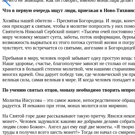
ничего не знающий. Как он говорит, именно монастырь делает
Что в первую очередь ищут люди, приезжая в Ново-Тихвин
Хозяйка нашей обители – Пресвятая Богородица. И люди, конеч
они приходят к святым, чтобы в молитве попросить у них помо
Святитель Николай Сербский пишет: «Тысячи очей постоянно ус
миру человеку мешает суета, заботы, поток информации, бурный
возможность вырваться из этого потока суетной жизни и погру
чувствует, что встречается со святыми, ангелами и Богородице
Пребывая в миру, человек порой забывает одну простую вещь: 
Наше здоровье, счастье, благополучие зависят не столько от на
хранится в большей степени молитвой, чем нашими стараниями.
многих врачей. Она дарует победу там, где человеческий ум п
великая сила, самая великая в мире. И когда человек попадает 
По учению святых отцов, монаху необходимо творить непре
Молитва Иисусова – это самое живое, непосредственное обраще
радуется. И неважно при этом, монах молится или мирянин.
На Святой горе даже рассказывают такую притчу. Явился некое
монет». Человек задумался: какими же добрыми делами собрать
людям слово Божие». Ангел дал ему ещё две монеты. «Я творю д
труды я получил всего шесть монет!» Тогда он начал со смире