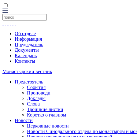
Об отделе
Информация
Председатель
Документы
Календарь
Контакты
Монастырский вестник
Предстоятель
События
Проповеди
Доклады
Слова
Троицкие листки
Коротко о главном
Новости
Церковные новости
Новости Синодального отдела по монастырям и мо
Новости ставропигиальных монастырей