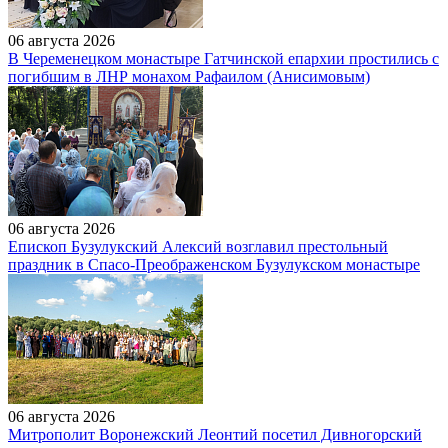
06 августа 2026
В Череменецком монастыре Гатчинской епархии простились с
погибшим в ЛНР монахом Рафаилом (Анисимовым)
06 августа 2026
Епископ Бузулукский Алексий возглавил престольный
праздник в Спасо-Преображенском Бузулукском монастыре
06 августа 2026
Митрополит Воронежский Леонтий посетил Дивногорский