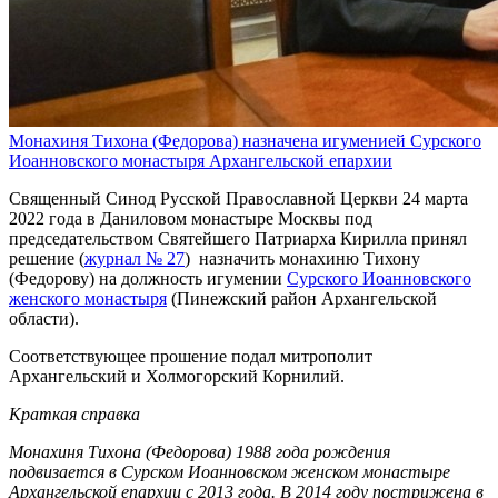
Монахиня Тихона (Федорова) назначена игуменией Сурского
Иоанновского монастыря Архангельской епархии
Священный Синод Русской Православной Церкви 24 марта
2022 года в Даниловом монастыре Москвы под
председательством Святейшего Патриарха Кирилла принял
решение (
журнал № 27
) назначить монахиню Тихону
(Федорову) на должность игумении
Сурского Иоанновского
женского монастыря
(Пинежский район Архангельской
области).
Соответствующее прошение подал митрополит
Архангельский и Холмогорский Корнилий.
Краткая справка
Монахиня Тихона (Федорова) 1988 года рождения
подвизается в Сурском Иоанновском женском монастыре
Архангельской епархии с 2013 года. В 2014 году пострижена в