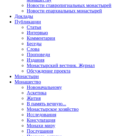
Новости ставропигиальных монастырей
Новости епархиальных монастырей
Доклады
Публикации
Статьи
Интервью
Комментарии
Беседы
Слова
Проповеди
Издания
Монастырский вестник. Журнал
Обсуждение проекта
Монастыри
Монашество
Новоначальному
Аскетика
Жития
В память вечную...
Монастырское хозяйство
Исследования
Консультация
Монахи миру
Послушания