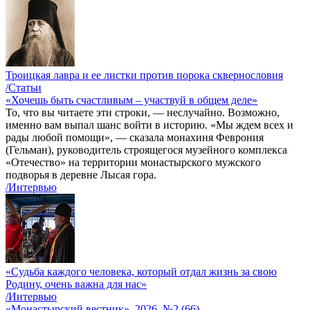
Троицкая лавра и ее листки против порока сквернословия
/Статьи
«Хочешь быть счастливым – участвуй в общем деле»
То, что вы читаете эти строки, — неслучайно. Возможно,
именно вам выпал шанс войти в историю. «Мы ждем всех и
рады любой помощи», — сказала монахиня Феврония
(Гельман), руководитель строящегося музейного комплекса
«Отечество» на территории монастырского мужского
подворья в деревне Лысая гора.
/Интервью
«Судьба каждого человека, который отдал жизнь за свою
Родину, очень важна для нас»
/Интервью
«Монастырский вестник». 2026. №2 (66)