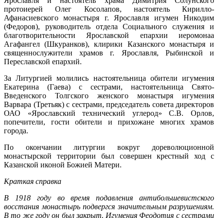
Ярославля и настоятель храма Димитрия Солунского
протоиерей Олег Косолапов, настоятель Кирилло-
Афанасиевского монастыря г. Ярославля игумен Никодим
(Федоров), руководитель отдела Социального служения и
благотворительности Ярославской епархии иеромонаа
Агафангел (Шкуранков), клирики Казанского монастыря и
священнослужители храмов г. Ярославля, Рыбинской и
Переславской епархий.
За Литургией молились настоятельница обители игумения
Екатерина (Гаева) с сестрами, настоятельница Свято-
Введенского Толгского женского монастыря игумения
Варвара (Третьяк) с сестрами, председатель совета директоров
ОАО «Ярославский технический углерод» С.В. Орлов,
попечители, гости обители и прихожане многих храмов
города.
По окончании литургии вокруг дореволюционной
монастырской территории был совершен крестный ход с
Казанской иконой Божией Матери.
Краткая справка
В 1918 году во время подавления антибольшевистского
восстания монастырь подвергся значительным разрушениям.
В то же году он был закрыт. Игумения Феодотия с сестрами