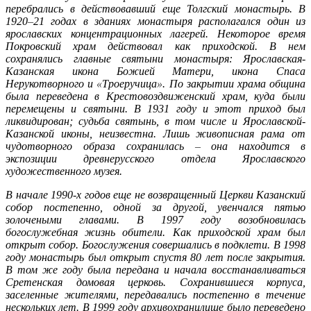
перебрались в действовавший еще Толгский монастырь. В
1920
–
21 годах в зданиях монастыря располагался один из
ярославских концентрационных лагерей. Некоторое время
Покровский храм действовал как приходской. В нем
сохранялись главные святыни монастыря: Ярославская-
Казанская икона Божией Матери, икона Спаса
Нерукотворного и
«
Троеручица
»
. По закрытии храма община
была переведена в Крестовоздвиженский храм, куда были
перемещены и святыни. В 1931 году и этот приход был
ликвидирован; судьба святынь, в том числе и Ярославской-
Казанской иконы, неизвестна. Лишь живописная рама от
чудотворного образа сохранилась
–
она находится в
экспозиции древнерусского отдела Ярославского
художественного музея.
В начале 1990-х годов еще не возвращенный Церкви Казанский
собор постепенно, одной за другой, увенчался пятью
золочеными главами. В 1997 году возобновилась
богослужебная жизнь обители. Как приходской храм был
открыт собор. Богослужения совершались в подклети. В 1998
году монастырь был открыт спустя 80 лет после закрытия.
В том же году была передана и начала восстанавливаться
Сретенская домовая церковь. Сохранившиеся корпуса,
заселенные жителями, передавались постепенно в течение
нескольких лет. В 1999 году архивохранилище было переведено