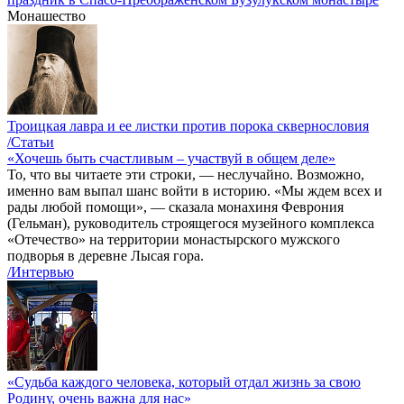
Монашество
Троицкая лавра и ее листки против порока сквернословия
/Статьи
«Хочешь быть счастливым – участвуй в общем деле»
То, что вы читаете эти строки, — неслучайно. Возможно,
именно вам выпал шанс войти в историю. «Мы ждем всех и
рады любой помощи», — сказала монахиня Феврония
(Гельман), руководитель строящегося музейного комплекса
«Отечество» на территории монастырского мужского
подворья в деревне Лысая гора.
/Интервью
«Судьба каждого человека, который отдал жизнь за свою
Родину, очень важна для нас»