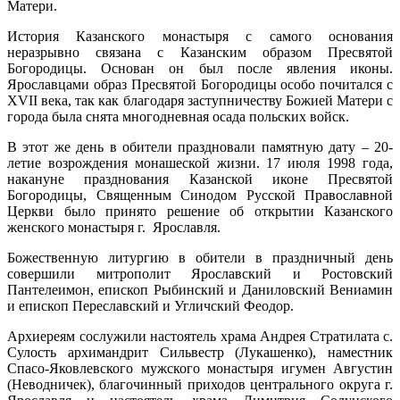
Матери.
История Казанского монастыря с самого основания
неразрывно связана с Казанским образом Пресвятой
Богородицы. Основан он был после явления иконы.
Ярославцами образ Пресвятой Богородицы особо почитался с
XVII века, так как благодаря заступничеству Божией Матери с
города была снята многодневная осада польских войск.
В этот же день в обители праздновали памятную дату – 20-
летие возрождения монашеской жизни. 17 июля 1998 года,
накануне празднования Казанской иконе Пресвятой
Богородицы, Священным Синодом Русской Православной
Церкви было принято решение об открытии Казанского
женского монастыря г. Ярославля.
Божественную литургию в обители в праздничный день
совершили митрополит Ярославский и Ростовский
Пантелеимон, епископ Рыбинский и Даниловский Вениамин
и епископ Переславский и Угличский Феодор.
Архиереям сослужили настоятель храма Андрея Стратилата с.
Сулость архимандрит Сильвестр (Лукашенко), наместник
Спасо-Яковлевского мужского монастыря игумен Августин
(Неводничек), благочинный приходов центрального округа г.