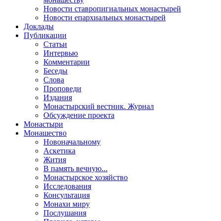
Новости ставропигиальных монастырей
Новости епархиальных монастырей
Доклады
Публикации
Статьи
Интервью
Комментарии
Беседы
Слова
Проповеди
Издания
Монастырский вестник. Журнал
Обсуждение проекта
Монастыри
Монашество
Новоначальному
Аскетика
Жития
В память вечную...
Монастырское хозяйство
Исследования
Консультация
Монахи миру
Послушания