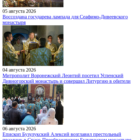
05 августа 2026
Воссоздана государева лампада для Сеафимо-Дивеевского
монастыря
04 августа 2026
Митрополит Воронежский Леонтий посетил Успенский
Дивногорский монастырь и совершил Литургию в обители
06 августа 2026
Епископ Бузулукский Алексий возглавил престольный
праздник в Спасо-Преображенском Бузулукском монастыре