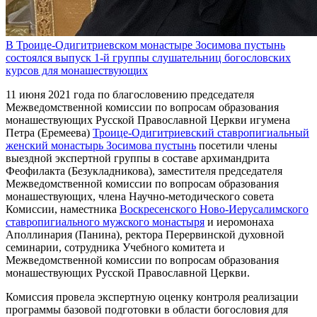
В Троице-Одигитриевском монастыре Зосимова пустынь
состоялся выпуск 1-й группы слушательниц богословских
курсов для монашествующих
11 июня 2021 года по благословению председателя
Межведомственной комиссии по вопросам образования
монашествующих Русской Православной Церкви игумена
Петра (Еремеева)
Троице-Одигитриевский ставропигиальный
женский монастырь Зосимова пустынь
посетили члены
выездной экспертной группы в составе архимандрита
Феофилакта (Безукладникова), заместителя председателя
Межведомственной комиссии по вопросам образования
монашествующих, члена Научно-методического совета
Комиссии, наместника
Воскресенского Ново-Иерусалимского
ставропигиального мужского монастыря
и иеромонаха
Аполлинария (Панина), ректора Перервинской духовной
семинарии, сотрудника Учебного комитета и
Межведомственной комиссии по вопросам образования
монашествующих Русской Православной Церкви.
Комиссия провела экспертную оценку контроля реализации
программы базовой подготовки в области богословия для