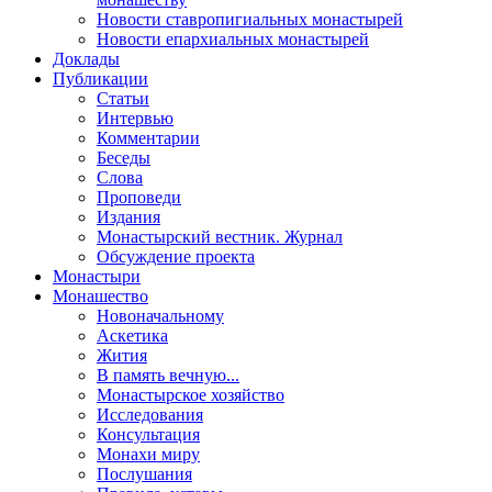
Новости ставропигиальных монастырей
Новости епархиальных монастырей
Доклады
Публикации
Статьи
Интервью
Комментарии
Беседы
Слова
Проповеди
Издания
Монастырский вестник. Журнал
Обсуждение проекта
Монастыри
Монашество
Новоначальному
Аскетика
Жития
В память вечную...
Монастырское хозяйство
Исследования
Консультация
Монахи миру
Послушания