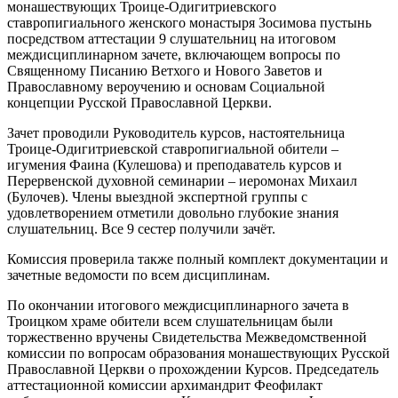
монашествующих Троице-Одигитриевского
ставропигиального женского монастыря Зосимова пустынь
посредством аттестации 9 слушательниц на итоговом
междисциплинарном зачете, включающем вопросы по
Священному Писанию Ветхого и Нового Заветов и
Православному вероучению и основам Социальной
концепции Русской Православной Церкви.
Зачет проводили Руководитель курсов, настоятельница
Троице-Одигитриевской ставропигиальной обители –
игумения Фаина (Кулешова) и преподаватель курсов и
Перервенской духовной семинарии – иеромонах Михаил
(Булочев). Члены выездной экспертной группы с
удовлетворением отметили довольно глубокие знания
слушательниц. Все 9 сестер получили зачёт.
Комиссия проверила также полный комплект документации и
зачетные ведомости по всем дисциплинам.
По окончании итогового междисциплинарного зачета в
Троицком храме обители всем слушательницам были
торжественно вручены Свидетельства Межведомственной
комиссии по вопросам образования монашествующих Русской
Православной Церкви о прохождении Курсов. Председатель
аттестационной комиссии архимандрит Феофилакт