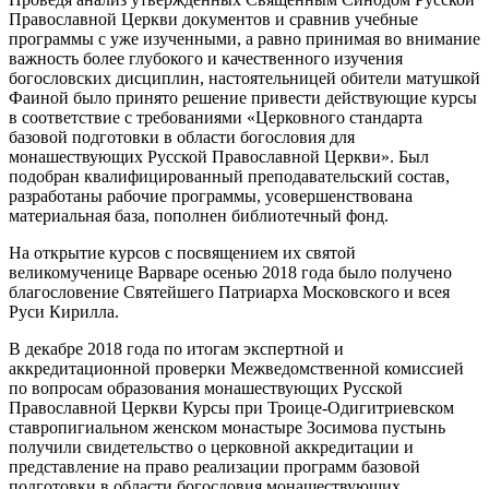
Православной Церкви документов и сравнив учебные
программы с уже изученными, а равно принимая во внимание
важность более глубокого и качественного изучения
богословских дисциплин, настоятельницей обители матушкой
Фаиной было принято решение привести действующие курсы
в соответствие с требованиями «Церковного стандарта
базовой подготовки в области богословия для
монашествующих Русской Православной Церкви». Был
подобран квалифицированный преподавательский состав,
разработаны рабочие программы, усовершенствована
материальная база, пополнен библиотечный фонд.
На открытие курсов с посвящением их святой
великомученице Варваре осенью 2018 года было получено
благословение Святейшего Патриарха Московского и всея
Руси Кирилла.
В декабре 2018 года по итогам экспертной и
аккредитационной проверки Межведомственной комиссией
по вопросам образования монашествующих Русской
Православной Церкви Курсы при Троице-Одигитриевском
ставропигиальном женском монастыре Зосимова пустынь
получили свидетельство о церковной аккредитации и
представление на право реализации программ базовой
подготовки в области богословия монашествующих.