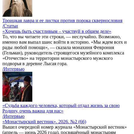
Троицкая лавра и ее листки против порока сквернословия
/Статьи
«Хочешь быть счастливым – участвуй в общем деле»
То, что вы читаете эти строки, — неслучайно. Возможно,
именно вам выпал шанс войти в историю. «Мы ждем всех и
рады любой помощи», — сказала монахиня Феврония
(Гельман), руководитель строящегося музейного комплекса
«Отечество» на территории монастырского мужского
подворья в деревне Лысая гора.
/Интервью
«Судьба каждого человека, который отдал жизнь за свою
Родину, очень важна для нас»
/Интервью
«Монастырский вестник». 2026. №2 (66)
Вышел очередной номер журнала «Монастырский вестник»
(апрель — июнь 2026 года), посвящённый монастырям