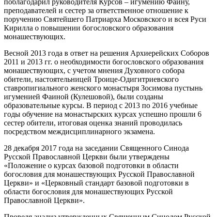
поблагодарил руководителя Курсов – игумению Фаину,
преподавателей и сестер за ответственное отношение к
поручению Святейшего Патриарха Московского и всея Руси
Кирилла о повышении богословского образования
монашествующих.
Весной 2013 года в ответ на решения Архиерейских Соборов
2011 и 2013 гг. о необходимости богословского образования
монашествующих, с учетом мнения Духовного собора
обители, настоятельницей Троице-Одигитриевского
ставропигиального женского монастыря Зосимова пустынь
игуменией Фаиной (Кулешовой), были созданы
образовательные курсы. В период с 2013 по 2016 учебные
годы обучение на монастырских курсах успешно прошли 6
сестер обители, итоговая оценка знаний проводилась
посредством междисциплинарного экзамена.
28 декабря 2017 года на заседании Священного Синода
Русской Православной Церкви были утверждены
«Положение о курсах базовой подготовки в области
богословия для монашествующих Русской Православной
Церкви» и «Церковный стандарт базовой подготовки в
области богословия для монашествующих Русской
Православной Церкви».
Проведя анализ утвержденных Священным Синодом Русской