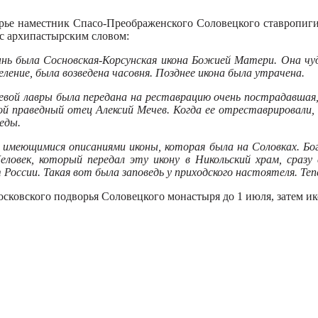
ворье наместник Спасо-Преображенского Соловецкого ставропи
 с архипастырским словом:
нь была Сосновская-Корсунская икона Божией Матери. Она чуд
ление, была возведена часовня. Позднее икона была утрачена.
иевой лавры была передана на реставрацию очень пострадавшая
той праведный отец Алексий Мечев. Когда ее отреставрировали,
еды.
с имеющимися описаниями иконы, которая была на Соловках. Бо
ловек, который передал эту икону в Никольский храм, сразу
России. Такая вот была заповедь у приходского настоятеля. Тепе
сковского подворья Соловецкого монастыря до 1 июля, затем ик