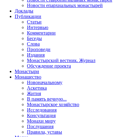
Новости епархиальных монастырей
Доклады
Публикации
Статьи
Интервью
Комментарии
Беседы
Слова
Проповеди
Издания
Монастырский вестник. Журнал
Обсуждение проекта
Монастыри
Монашество
Новоначальному
Аскетика
Жития
В память вечную...
Монастырское хозяйство
Исследования
Консультация
Монахи миру
Послушания
Правила, уставы