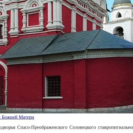
й Божией Матери
одворья Спасо-Преображенского Соловецкого ставропигиальн