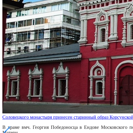
Соловецкого монастыря принесен старинный образ Корсунско
В храме вмч. Георгия Победоносца в Ендове Московского п
Матери.