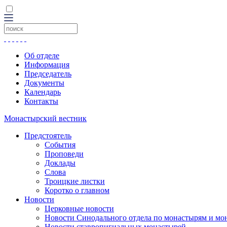
Об отделе
Информация
Председатель
Документы
Календарь
Контакты
Монастырский вестник
Предстоятель
События
Проповеди
Доклады
Слова
Троицкие листки
Коротко о главном
Новости
Церковные новости
Новости Синодального отдела по монастырям и мо
Новости ставропигиальных монастырей