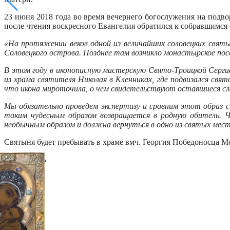
23 июня 2018 года во время вечернего богослужения на под
после чтения воскресного Евангелия обратился к собравшимся
«На протяжении веков одной из величайших соловецких святы
Соловецкого острова. Позднее там возникло монастырское посе
В этом году в иконописную мастерскую Свято-Троицкой Серг
из храма святителя Николая в Кленниках, где подвизался свя
что икона мироточила, о чем свидетельствуют оставшиеся сл
Мы обязательно проведем экспертизу и сравним этот образ 
таким чудесным образом возвращается в родную обитель. Че
необычным образом и должна вернуться в одно из святых мест 
Святыня будет пребывать в храме вмч. Георгия Победоносца Мо
Распечатать
Фото