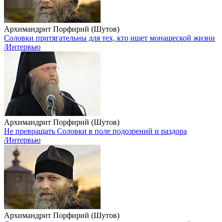
Архимандрит Порфирий (Шутов)
Соловки притягательны для тех, кто ищет монашеской жизни
/Интервью
Архимандрит Порфирий (Шутов)
Не превращать Соловки в поле подозрений и раздора
/Интервью
Архимандрит Порфирий (Шутов)