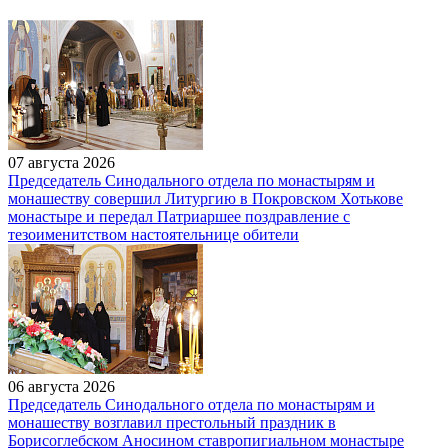
07 августа 2026
Председатель Синодального отдела по монастырям и
монашеству совершил Литургию в Покровском Хотькове
монастыре и передал Патриаршее поздравление с
тезоименитством настоятельнице обители
06 августа 2026
Председатель Синодального отдела по монастырям и
монашеству возглавил престольный праздник в
Борисоглебском Аносином ставропигиальном монастыре