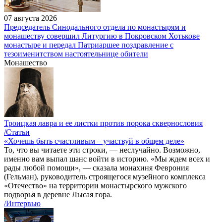
07 августа 2026
Председатель Синодального отдела по монастырям и
монашеству совершил Литургию в Покровском Хотькове
монастыре и передал Патриаршее поздравление с
тезоименитством настоятельнице обители
Монашество
Троицкая лавра и ее листки против порока сквернословия
/Статьи
«Хочешь быть счастливым – участвуй в общем деле»
То, что вы читаете эти строки, — неслучайно. Возможно,
именно вам выпал шанс войти в историю. «Мы ждем всех и
рады любой помощи», — сказала монахиня Феврония
(Гельман), руководитель строящегося музейного комплекса
«Отечество» на территории монастырского мужского
подворья в деревне Лысая гора.
/Интервью