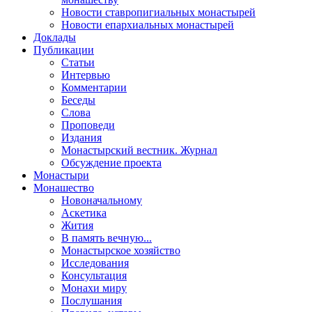
Новости ставропигиальных монастырей
Новости епархиальных монастырей
Доклады
Публикации
Статьи
Интервью
Комментарии
Беседы
Слова
Проповеди
Издания
Монастырский вестник. Журнал
Обсуждение проекта
Монастыри
Монашество
Новоначальному
Аскетика
Жития
В память вечную...
Монастырское хозяйство
Исследования
Консультация
Монахи миру
Послушания