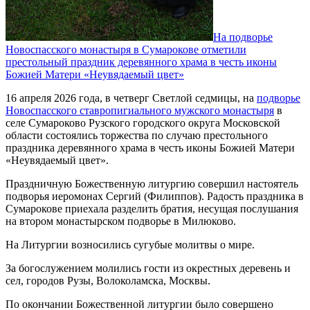
На подворье
Новоспасского монастыря в Сумарокове отметили
престольный праздник деревянного храма в честь иконы
Божией Матери «Неувядаемый цвет»
16 апреля 2026 года, в четверг Светлой седмицы, на
подворье
Новоспасского ставропигиального мужского монастыря
в
селе Сумароково Рузского городского округа Московской
области состоялись торжества по случаю престольного
праздника деревянного храма в честь иконы Божией Матери
«Неувядаемый цвет».
Праздничную Божественную литургию совершил настоятель
подворья иеромонах Сергий (Филиппов). Радость праздника в
Сумарокове приехала разделить братия, несущая послушания
на втором монастырском подворье в Милюково.
На Литургии возносились сугубые молитвы о мире.
За богослужением молились гости из окрестных деревень и
сел, городов Рузы, Волоколамска, Москвы.
По окончании Божественной литургии было совершено