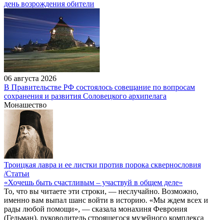
день возрождения обители
06 августа 2026
В Правительстве РФ состоялось совещание по вопросам
сохранения и развития Соловецкого архипелага
Монашество
Троицкая лавра и ее листки против порока сквернословия
/Статьи
«Хочешь быть счастливым – участвуй в общем деле»
То, что вы читаете эти строки, — неслучайно. Возможно,
именно вам выпал шанс войти в историю. «Мы ждем всех и
рады любой помощи», — сказала монахиня Феврония
(Гельман), руководитель строящегося музейного комплекса