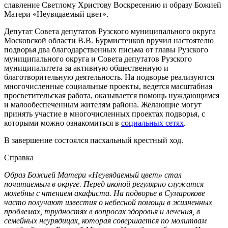
славление Светлому Христову Воскресению и образу Божией
Матери «Неувядаемый цвет».
Депутат Совета депутатов Рузского муниципального округа
Московской области В.В. Бурмистенков вручил настоятелю
подворья два благодарственных письма от главы Рузского
муниципального округа и Совета депутатов Рузского
муниципалитета за активную общественную и
благотворительную деятельность. На подворье реализуются
многочисленные социальные проекты, ведется масштабная
просветительская работа, оказывается помощь нуждающимся
и малообеспеченным жителям района. Желающие могут
принять участие в многочисленных проектах подворья, с
которыми можно ознакомиться в
социальных сетях
.
В завершение состоялся пасхальный крестный ход.
Справка
Образ Божией Матери «Неувядаемый цвет» стал
почитаемым в округе. Перед иконой регулярно служатся
молебны с чтением акафиста. На подворье в Сумарокове
часто получают известия о небесной помощи в жизненных
проблемах, трудностях в вопросах здоровья и лечения, в
семейных неурядицах, которая совершается по молитвам