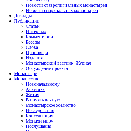
Новости ставропигиальных монастырей
Новости епархиальных монастырей
Доклады
Публикации
Статьи
Интервью
Комментарии
Беседы
Слова
Проповеди
Издания
Монастырский вестник. Журнал
Обсуждение проекта
Монастыри
Монашество
Новоначальному
Аскетика
Жития
В память вечную...
Монастырское хозяйство
Исследования
Консультация
Монахи миру
Послушания