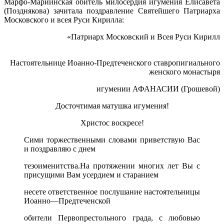
Марфо-Мариинская обитель милосердия игумения Елисавета
(Позднякова) зачитала поздравление Святейшего Патриарха
Московского и всея Руси Кирилла:
«Патриарх Московский и Всея Руси Кирилл
Н
астоятельнице Иоанно-Предтеченского ставропигиального
женского монастыря
игумении АФАНАСИИ (Грошевой)
Досточтимая матушка игумения!
Христос воскресе!
Сими торжественными словами приветствую Вас
и поздравляю с днем
тезоименитства.На протяжении многих лет Вы с
присущими Вам усердием и старанием
несете ответственное послушание настоятельницы
Иоанно—Предтеченской
обители Первопрестольного града, с любовью