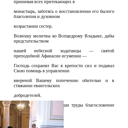
принимая всех притекающих в
монастырь, заботясь о восстановлении его былого
благолепия и духовном
возрастании сестер.
Возношу молитвы ко Всещедрому Владыке, дабы
предстательством
нашей небесной ходатаицы — святой
преподобной Афанасии игумении —
Господь сохранял Вас в крепости сил и подавал
Свою помощь в управлении
ввереной Вашему попечению обителью и в
стяжании евангельских
добродетелей.
Призываю на Вас и Ваши труды благословение
Христа Воскресшего».
Распечатать