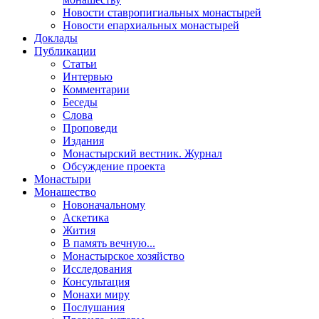
Новости ставропигиальных монастырей
Новости епархиальных монастырей
Доклады
Публикации
Статьи
Интервью
Комментарии
Беседы
Слова
Проповеди
Издания
Монастырский вестник. Журнал
Обсуждение проекта
Монастыри
Монашество
Новоначальному
Аскетика
Жития
В память вечную...
Монастырское хозяйство
Исследования
Консультация
Монахи миру
Послушания