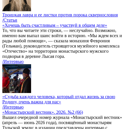
Троицкая лавра и ее листки против порока сквернословия
/Статьи
«Хочешь быть счастливым – участвуй в общем деле»
То, что вы читаете эти строки, — неслучайно. Возможно,
именно вам выпал шанс войти в историю. «Мы ждем всех и
рады любой помощи», — сказала монахиня Феврония
(Гельман), руководитель строящегося музейного комплекса
«Отечество» на территории монастырского мужского
подворья в деревне Лысая гора.
/Интервью
«Судьба каждого человека, который отдал жизнь за свою
Родину, очень важна для нас»
/Интервью
«Монастырский вестник». 2026. №2 (66)
Вышел очередной номер журнала «Монастырский вестник»
(апрель — июнь 2026 года), посвящённый монастырям
Тульской земли: в издании представлены интервью с