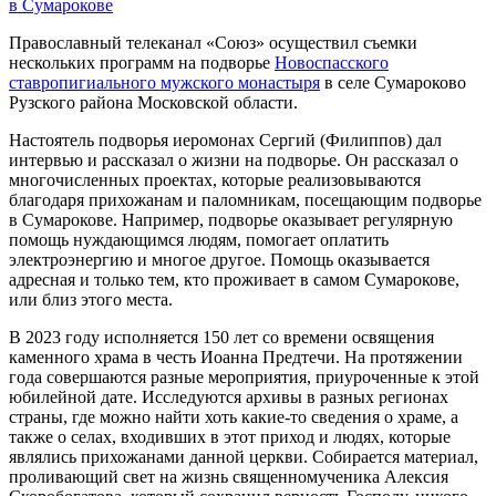
в Сумарокове
Православный телеканал «Союз» осуществил съемки
нескольких программ на подворье
Новоспасского
ставропигиального мужского монастыря
в селе Сумароково
Рузского района Московской области.
Настоятель подворья иеромонах Сергий (Филиппов) дал
интервью и рассказал о жизни на подворье. Он рассказал о
многочисленных проектах, которые реализовываются
благодаря прихожанам и паломникам, посещающим подворье
в Сумарокове. Например, подворье оказывает регулярную
помощь нуждающимся людям, помогает оплатить
электроэнергию и многое другое. Помощь оказывается
адресная и только тем, кто проживает в самом Сумарокове,
или близ этого места.
В 2023 году исполняется 150 лет со времени освящения
каменного храма в честь Иоанна Предтечи. На протяжении
года совершаются разные мероприятия, приуроченные к этой
юбилейной дате. Исследуются архивы в разных регионах
страны, где можно найти хоть какие-то сведения о храме, а
также о селах, входивших в этот приход и людях, которые
являлись прихожанами данной церкви. Собирается материал,
проливающий свет на жизнь священномученика Алексия