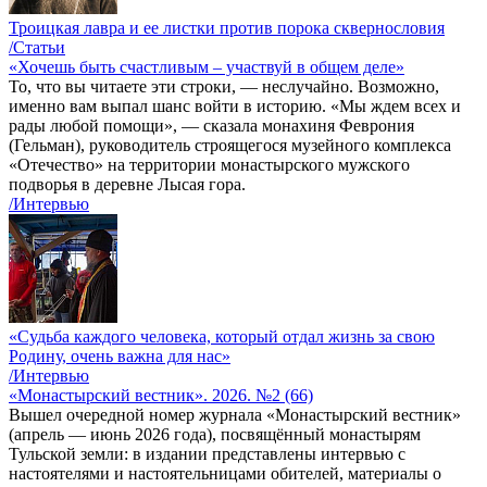
Троицкая лавра и ее листки против порока сквернословия
/Статьи
«Хочешь быть счастливым – участвуй в общем деле»
То, что вы читаете эти строки, — неслучайно. Возможно,
именно вам выпал шанс войти в историю. «Мы ждем всех и
рады любой помощи», — сказала монахиня Феврония
(Гельман), руководитель строящегося музейного комплекса
«Отечество» на территории монастырского мужского
подворья в деревне Лысая гора.
/Интервью
«Судьба каждого человека, который отдал жизнь за свою
Родину, очень важна для нас»
/Интервью
«Монастырский вестник». 2026. №2 (66)
Вышел очередной номер журнала «Монастырский вестник»
(апрель — июнь 2026 года), посвящённый монастырям
Тульской земли: в издании представлены интервью с
настоятелями и настоятельницами обителей, материалы о