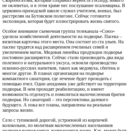
Скоробогатова, который сохранил верность Господу, никого
не оклеветал, и в этом храме нес послушание псаломщика. В
церковно-приходской школе служил учителем, воевал, был
расстрелян на Бутовском полигоне. Сейчас готовится
экспозиция, которая будет иллюстрировать жизнь святого.
Особое внимание съемочная группа телеканала «Союз»
уделила хозяйственной деятельности на подворье. Пасека –
визитная карточка этого места. Она состоит из ста ульев. На
пасеке трудятся над расширением пчелиных семей и
увеличением маток. Медовая линейка продукции подворья
постоянно расширяется. Сейчас стали производить два вида
полезного и натурального уксуса, освоили производство
исконно-русских напитков, таких как медовуха, сбитень и
многое другое. В планах организация на подворье
компактного санатория, где лечение будет проходить с
помощью пчел. Один апидомик уже действует на территории
подворья. В нем проходят реабилитацию, и имеют
возможность отдохнуть и помолиться малочисленная братия
подворья. Но санаторий – это перспективы далекого
будущего. А пока все планы, направлены на реальные
запросы жизни.
Село с тупиковой дорогой, устроенной из кирпичей
колокольни, по молитвам малочисленных насельников
подворья возрождается, возвращается жизнь. Как, может быть,