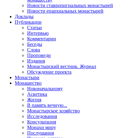
Новости ставропигиальных монастырей
Новости епархиальных монастырей
Доклады
Публикации
Статьи
Интервью
Комментарии
Беседы
Слова
Проповеди
Издания
Монастырский вестник. Журнал
Обсуждение проекта
Монастыри
Монашество
Новоначальному
Аскетика
Жития
В память вечную...
Монастырское хозяйство
Исследования
Консультация
Монахи миру
Послушания