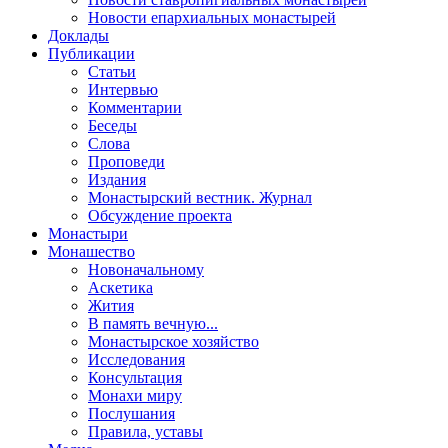
Новости епархиальных монастырей
Доклады
Публикации
Статьи
Интервью
Комментарии
Беседы
Слова
Проповеди
Издания
Монастырский вестник. Журнал
Обсуждение проекта
Монастыри
Монашество
Новоначальному
Аскетика
Жития
В память вечную...
Монастырское хозяйство
Исследования
Консультация
Монахи миру
Послушания
Правила, уставы