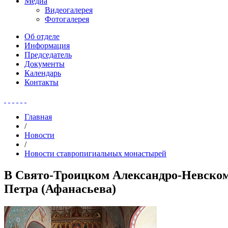
Медиа
Видеогалерея
Фотогалерея
Об отделе
Информация
Председатель
Документы
Календарь
Контакты
Главная
/
Новости
/
Новости ставропигиальных монастырей
В Свято-Троицком Александро-Невском 
Петра (Афанасьева)