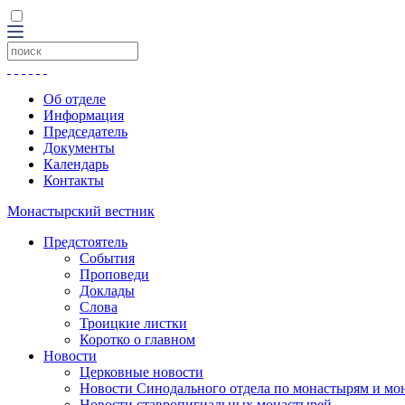
Об отделе
Информация
Председатель
Документы
Календарь
Контакты
Монастырский вестник
Предстоятель
События
Проповеди
Доклады
Слова
Троицкие листки
Коротко о главном
Новости
Церковные новости
Новости Синодального отдела по монастырям и мо
Новости ставропигиальных монастырей