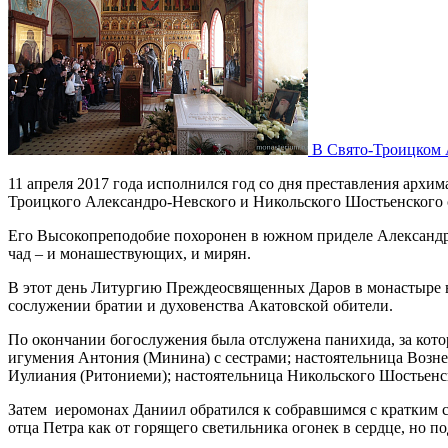
В Свято-Троицком А
11 апреля 2017 года исполнился год со дня преставления архи
Троицкого Александро-Невского и Никольского Шостьенского
Его Высокопреподобие похоронен в южном приделе Александро
чад – и монашествующих, и мирян.
В этот день Литургию Преждеосвященных Даров в монастыре в
сослужении братии и духовенства Акатовской обители.
По окончании богослужения была отслужена панихида, за кото
игумения Антония (Минина) с сестрами; настоятельница Возн
Иулиания (Ритониеми); настоятельница Никольского Шостьенс
Затем иеромонах Даниил обратился к собравшимся с кратким с
отца Петра как от горящего светильника огонек в сердце, но п