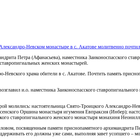
лександро-Невском монастыре в с. Акатове молитвенно почтил
мандрита Петра (Афанасьева), наместника Заиконоспасского ста
 ставропигиальных женских монастырей.
-Невского храма обители в с. Акатове. Почтить память присно
озглавил и.о. наместника Заиконоспасского ставропигиального
рой молились: настоятельница Свято-Троицкого Александро-Нев
есенского Оршина монастыря игумения Евпраксия (Инбер); наст
кого ставропигиального женского монастыря монахиня Неонилла
ловом, посвященным памяти приснопамятного архимандрита Петр
оддерживать его должны уже сами, выполняя завет усопшего – мо