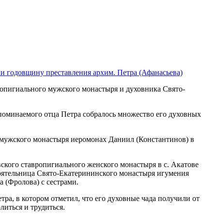
и годовщину преставления архим. Петра (Афанасьева)
вропигиального мужского монастыря и духовника Свято-
поминаемого отца Петра собралось множество его духовных
 мужского монастыря иеромонах Даниил (Константинов) в
ского ставропигиального женского монастыря в с. Акатове
оятельница Свято-Екатерининского монастыря игумения
 (Фролова) с сестрами.
а, в котором отметил, что его духовные чада получили от
литься и трудиться.