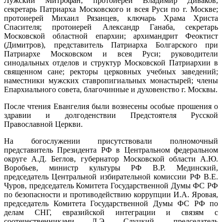
Лужский Митрофан; протоиерей Владимир Диваков,
секретарь Патриарха Московского и всея Руси по г. Москве;
протоиерей Михаил Рязанцев, ключарь Храма Христа
Спасителя; протоиерей Александр Ганаба, секретарь
Московской областной епархии; архимандрит Феоктист
(Димитров), представитель Патриарха Болгарского при
Патриархе Московском и всея Руси; руководители
синодальных отделов и структур Московской Патриархии в
священном сане; ректоры церковных учебных заведений;
наместники мужских ставропигиальных монастырей; члены
Епархиального совета, благочинные и духовенство г. Москвы.
После чтения Евангелия были вознесены особые прошения о
здравии и долгоденствии Предстоятеля Русской
Православной Церкви.
На богослужении присутствовали полномочный
представитель Президента РФ в Центральном федеральном
округе А.Д. Беглов, губернатор Московской области А.Ю.
Воробьев, министр культуры РФ В.Р. Мединский,
председатель Центральной избирательной комиссии РФ В.Е.
Чуров, председатель Комитета Государственной Думы ФС РФ
по безопасности и противодействию коррупции И.А. Яровая,
председатель Комитета Государственной Думы ФС РФ по
делам СНГ, евразийской интеграции и связям с
соотечественниками Л.Э. Слуцкий, председатель