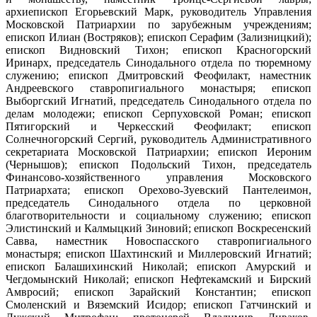
архиепископ Егорьевский Марк, руководитель Управления
Московской Патриархии по зарубежным учреждениям;
епископ Илиан (Востряков); епископ Серафим (Зализницкий);
епископ Видновский Тихон; епископ Красногорский
Иринарх, председатель Синодального отдела по тюремному
служению; епископ Дмитровский Феофилакт, наместник
Андреевского ставропигиального монастыря; епископ
Выборгский Игнатий, председатель Синодального отдела по
делам молодежи; епископ Серпуховской Роман; епископ
Пятигорский и Черкесский Феофилакт; епископ
Солнечногорский Сергий, руководитель Административного
секретариата Московской Патриархии; епископ Иероним
(Чернышов); епископ Подольский Тихон, председатель
Финансово-хозяйственного управления Московского
Патриархата; епископ Орехово-Зуевский Пантелеимон,
председатель Синодального отдела по церковной
благотворительности и социальному служению; епископ
Элистинский и Калмыцкий Зиновий; епископ Воскресенский
Савва, наместник Новоспасского ставропигиального
монастыря; епископ Шахтинский и Миллеровский Игнатий;
епископ Балашихинский Николай; епископ Амурский и
Чегдомынский Николай; епископ Нефтекамский и Бирский
Амвросий; епископ Зарайский Константин; епископ
Смоленский и Вяземский Исидор; епископ Гатчинский и