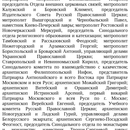
председатель Отдела внешних церковных связей; митрополит
Калужский и Боровский Климент, председатель
Издательского Совета Русской Православной Церкви;
митрополит Вышгородский и Чернобыльский Павел,
наместник Киево-Печерской лавры; митрополит Ростовский и
Новочеркасский Меркурий, председатель Синодального
отдела религиозного образования и катехизации; митрополит
Тамбовский и Рассказовский Феодосий; митрополит
Нижегородский и Арзамасский Георгий; митрополит
Бориспольский и Броварской Антоний, управляющий делами
Украинской Православной Церкви; митрополит
Ставропольский и Невинномысский Кирилл, председатель
Синодального комитета по взаимодействию с казачеством;
архиепископ Филиппопольский Нифон, представитель
Патриарха Антиохийского и всего Востока при Патриархе
Московском и всея Руси; архиепископ Можайский Григорий;
архиепископ Витебский и Оршанский Димитрий;
архиепископ Истринский Арсений, первый викарий
Патриарха Московского и всея Руси по г. Москве;
архиепископ Верейский Евгений, председатель Учебного
комитета Русской Православной Церкви; архиепископ
Новогрудский и Лидский Гурий, управляющий делами
Белорусского экзархата; архиепископ Сергиево-Посадский
Феогност, председатель Синодального отдела по монастырям
и монашеству, наместник Троице-Сергиевой лавры;