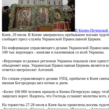
В Киево-Печерской
Киев, 29 июля. В Киеве завершилось пребывание восьми чудот
сообщает пресс-служба Украинской Православной Церкви.
По информации управляющего делами Украинской Православно
100 тыс верующих - киевлян и паломников со всей Украины.
«Верующие из разных регионов Украины показали свое единство
объединяет вера. Украинская Православная Церковь является к
отметил митрополит Антоний.
По словам управляющего делами УПЦ, прибытие в Киев святын
иконам Богородицы шел ночью и днем.
«Более 100 000 человек пришли в Киево-Печерскую лавру, что
лаврских ворот. Надеюсь, что Господь услышит молитвы всех,
На торжества 27-28 июля в Киев были привезены восемь чудотв