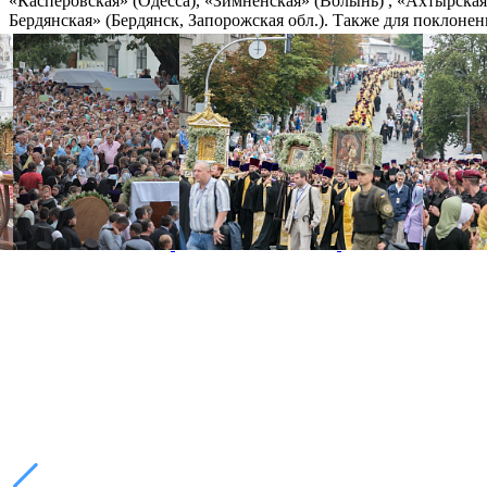
«Касперовская» (Одесса), «Зимненская» (Волынь) , «Ахтырская»
Бердянская» (Бердянск, Запорожская обл.). Также для поклоне
было организовано в рамках празднования 1000-летия престав
Распечатать
Фото