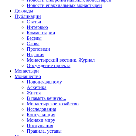
Новости епархиальных монастырей
Доклады
Публикации
Статьи
Интервью
Комментарии
Беседы
Слова
Проповеди
Издания
Монастырский вестник. Журнал
Обсуждение проекта
Монастыри
Монашество
Новоначальному
Аскетика
Жития
В память вечную...
Монастырское хозяйство
Исследования
Консультация
Монахи миру
Послушания
Правила, уставы