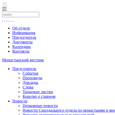
Об отделе
Информация
Председатель
Документы
Календарь
Контакты
Монастырский вестник
Предстоятель
События
Проповеди
Доклады
Слова
Троицкие листки
Коротко о главном
Новости
Церковные новости
Новости Синодального отдела по монастырям и мо
Новости ставропигиальных монастырей