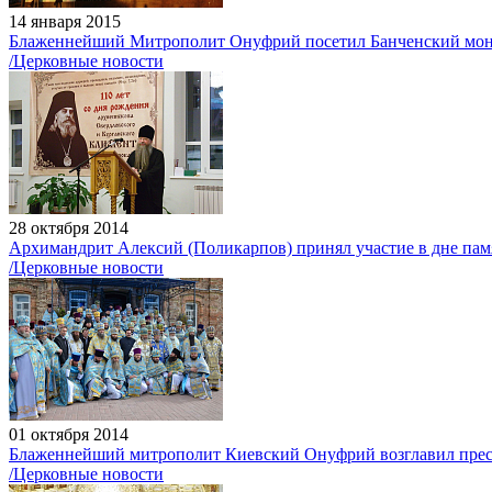
14 января 2015
Блаженнейший Митрополит Онуфрий посетил Банченский мон
/Церковные новости
28 октября 2014
Архимандрит Алексий (Поликарпов) принял участие в дне памя
/Церковные новости
01 октября 2014
Блаженнейший митрополит Киевский Онуфрий возглавил прес
/Церковные новости