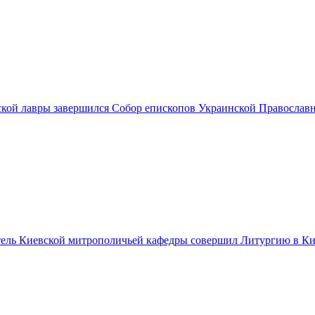
ской лавры завершился Собор епископов Украинской Православ
ель Киевской митрополичьей кафедры совершил Литургию в Ки