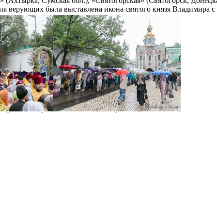
 (Ахтырка, Сумская обл.), «Святогорская» (Святогорск, Донецка
ния верующих была выставлена ​​икона святого князя Владимира
ления князя Владимира.