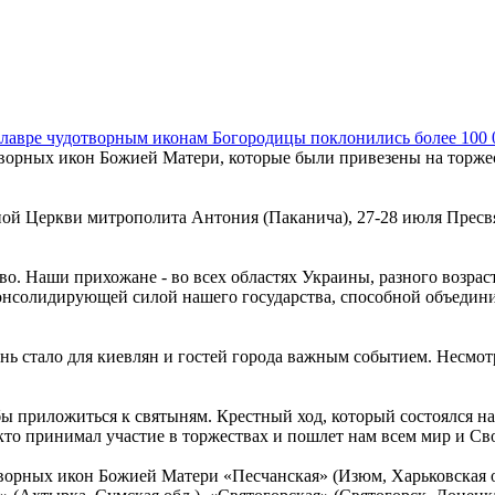
 лавре чудотворным иконам Богородицы поклонились более 100
ворных икон Божией Матери, которые были привезены на торжес
й Церкви митрополита Антония (Паканича), 27-28 июля Пресвя
. Наши прихожане - во всех областях Украины, разного возраста
онсолидирующей силой нашего государства, способной объединит
ь стало для киевлян и гостей города важным событием. Несмот
бы приложиться к святыням. Крестный ход, который состоялся н
 кто принимал участие в торжествах и пошлет нам всем мир и С
орных икон Божией Матери «Песчанская» (Изюм, Харьковская обл