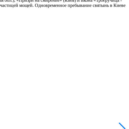
я обл.), «Призри на смирение» (Киев) и икона «Троеручица -
 с частицей мощей. Одновременное пребывание святынь в Киеве