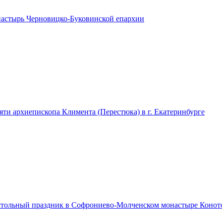
астырь Черновицко-Буковинской епархии
ти архиепископа Климента (Перестюка) в г. Екатеринбурге
тольный праздник в Софрониево-Молченском монастыре Конот