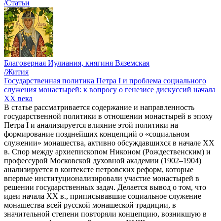
/Статьи
Благоверная Иулиания, княгиня Вяземская
/Жития
Государственная политика Петра I и проблема социального
служения монастырей: к вопросу о генезисе дискуссий начала
ХХ века
В статье рассматривается содержание и направленность
государственной политики в отношении монастырей в эпоху
Петра I и анализируется влияние этой политики на
формирование позднейших концепций о «социальном
служении» монашества, активно обсуждавшихся в начале XX
в. Спор между архиепископом Никоном (Рождественским) и
профессурой Московской духовной академии (1902–1904)
анализируется в контексте петровских реформ, которые
впервые институционализировали участие монастырей в
решении государственных задач. Делается вывод о том, что
идеи начала ХХ в., приписывавшие социальное служение
монашества всей русской монашеской традиции, в
значительной степени повторяли концепцию, возникшую в