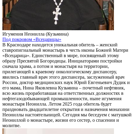
Игумения Неонилла (Кузьмина)
Под покровом «Всецарицы»
В Краснодаре находится уникальная обитель – женский
ставропигиальный монастырь в честь иконы Божией Матери
«Всецарица». Единственный в мире, посвященый этому
образу Пресвятой Богородицы. Инициаторами постройки
сначала храма, а потом и монастыря на территории,
прилегающей к краевому онкологическому диспансеру,
явились главный врач этого диспансера, заслуженный врач
России, доктор медицинских наук Юрий Евгеньевич Дудик и
его мама, Нина Яковлевна Кузьмина – почетный нефтяник,
всю жизнь проработавшая на ответственных должностях в
нефтегазодобывающей промышленности, ныне игумения
монастыря Неонилла. Летом 2025 года обитель будет
праздновать двадцатилетие открытия и назначения монахини
Неониллы настоятельницей. Сегодня мы беседуем с матушкой
Неониллой о монастыре, жизни его сестер, о спасении и
молитве.