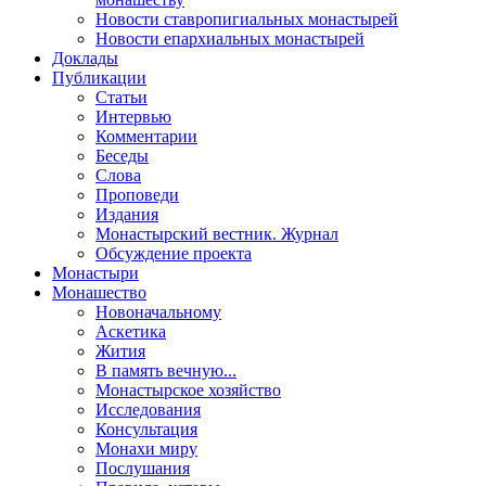
Новости ставропигиальных монастырей
Новости епархиальных монастырей
Доклады
Публикации
Статьи
Интервью
Комментарии
Беседы
Слова
Проповеди
Издания
Монастырский вестник. Журнал
Обсуждение проекта
Монастыри
Монашество
Новоначальному
Аскетика
Жития
В память вечную...
Монастырское хозяйство
Исследования
Консультация
Монахи миру
Послушания