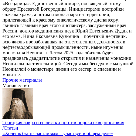
«Всецарица». Единственный в мире, посвященый этому
образу Пресвятой Богородицы. Инициаторами постройки
сначала храма, а потом и монастыря на территории,
прилегающей к краевому онкологическому диспансеру,
явились главный врач этого диспансера, заслуженный врач
России, доктор медицинских наук Юрий Евгеньевич Дудик и
его мама, Нина Яковлевна Кузьмина – почетный нефтяник,
всю жизнь проработавшая на ответственных должностях в
нефтегазодобывающей промышленности, ныне игумения
монастыря Неонилла. Летом 2025 года обитель будет
праздновать двадцатилетие открытия и назначения монахини
Неониллы настоятельницей. Сегодня мы беседуем с матушкой
Неониллой о монастыре, жизни его сестер, о спасении и
молитве.
Прочие материалы
Монашество
Троицкая лавра и ее листки против порока сквернословия
/Статьи
«Хочешь быть счастливым – участвуй в общем деле»