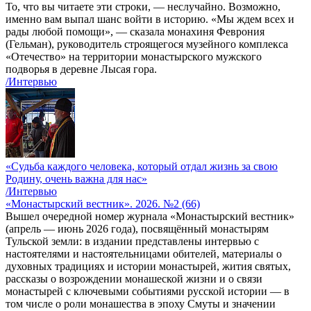
То, что вы читаете эти строки, — неслучайно. Возможно,
именно вам выпал шанс войти в историю. «Мы ждем всех и
рады любой помощи», — сказала монахиня Феврония
(Гельман), руководитель строящегося музейного комплекса
«Отечество» на территории монастырского мужского
подворья в деревне Лысая гора.
/Интервью
«Судьба каждого человека, который отдал жизнь за свою
Родину, очень важна для нас»
/Интервью
«Монастырский вестник». 2026. №2 (66)
Вышел очередной номер журнала «Монастырский вестник»
(апрель — июнь 2026 года), посвящённый монастырям
Тульской земли: в издании представлены интервью с
настоятелями и настоятельницами обителей, материалы о
духовных традициях и истории монастырей, жития святых,
рассказы о возрождении монашеской жизни и о связи
монастырей с ключевыми событиями русской истории — в
том числе о роли монашества в эпоху Смуты и значении