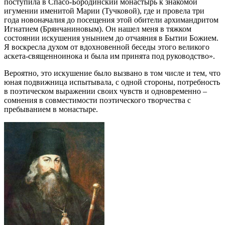
поступила в Спасо-Бородинский монастырь к знакомой
игумении именитой Марии (Тучковой), где и провела три
года новоначалия до посещения этой обители архимандритом
Игнатием (Брянчаниновым). Он нашел меня в тяжком
состоянии искушения унынием до отчаяния в Бытии Божием.
Я воскресла духом от вдохновенной беседы этого великого
аскета-священноинока и была им принята под руководство».
Вероятно, это искушение было вызвано в том числе и тем, что
юная подвижница испытывала, с одной стороны, потребность
в поэтическом выражении своих чувств и одновременно –
сомнения в совместимости поэтического творчества с
пребыванием в монастыре.