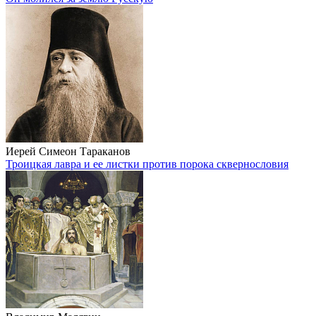
Иерей Симеон Тараканов
Троицкая лавра и ее листки против порока сквернословия