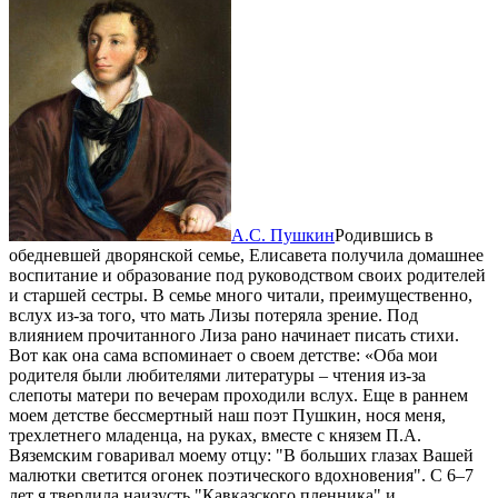
А.С. Пушкин
Родившись в
обедневшей дворянской семье, Елисавета получила домашнее
воспитание и образование под руководством своих родителей
и старшей сестры. В семье много читали, преимущественно,
вслух из-за того, что мать Лизы потеряла зрение. Под
влиянием прочитанного Лиза рано начинает писать стихи.
Вот как она сама вспоминает о своем детстве: «Оба мои
родителя были любителями литературы – чтения из-за
слепоты матери по вечерам проходили вслух. Еще в раннем
моем детстве бессмертный наш поэт Пушкин, нося меня,
трехлетнего младенца, на руках, вместе с князем П.А.
Вяземским говаривал моему отцу: "В больших глазах Вашей
малютки светится огонек поэтического вдохновения". С 6–7
лет я твердила наизусть "Кавказского пленника" и