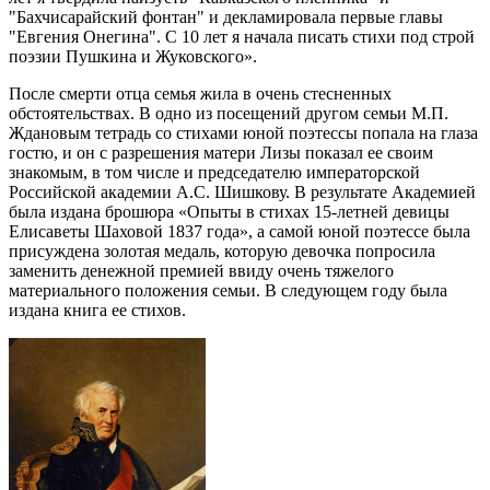
"Бахчисарайский фонтан" и декламировала первые главы
"Евгения Онегина". С 10 лет я начала писать стихи под строй
поэзии Пушкина и Жуковского».
После смерти отца семья жила в очень стесненных
обстоятельствах. В одно из посещений другом семьи М.П.
Ждановым тетрадь со стихами юной поэтессы попала на глаза
гостю, и он с разрешения матери Лизы показал ее своим
знакомым, в том числе и председателю императорской
Российской академии А.С. Шишкову. В результате Академией
была издана брошюра «Опыты в стихах 15-летней девицы
Елисаветы Шаховой 1837 года», а самой юной поэтессе была
присуждена золотая медаль, которую девочка попросила
заменить денежной премией ввиду очень тяжелого
материального положения семьи. В следующем году была
издана книга ее стихов.