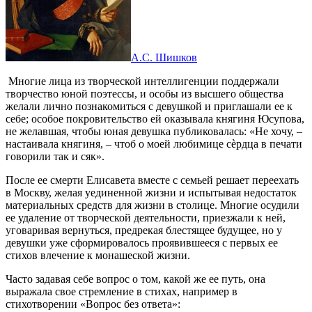
А.С. Шишков
Многие лица из творческой интеллигенции поддержали
творчество юной поэтессы, и особы из высшего общества
желали лично познакомиться с девушкой и приглашали ее к
себе; особое покровительство ей оказывала княгиня Юсупова,
не желавшая, чтобы юная девушка публиковалась: «Не хочу, –
настаивала княгиня, – чтоб о моей любимице сèрдца в печати
говорили так и сяк».
После ее смерти Елисавета вместе с семьей решает переехать
в Москву, желая уединенной жизни и испытывая недостаток
материальных средств для жизни в столице. Многие осудили
ее удаление от творческой деятельности, приезжали к ней,
уговаривая вернуться, предрекая блестящее будущее, но у
девушки уже сформировалось проявившееся с первых ее
стихов влечение к монашеской жизни.
Часто задавая себе вопрос о том, какой же ее путь, она
выражала свое стремление в стихах, например в
стихотворении «Вопрос без ответа»: