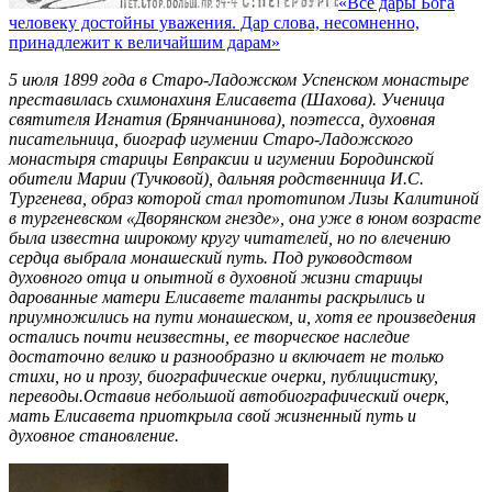
«Все дары Бога
человеку достойны уважения. Дар слова, несомненно,
принадлежит к величайшим дарам»
5 июля 1899 года в Старо-Ладожском Успенском монастыре
преставилась схимонахиня Елисавета (Шахова). Ученица
святителя Игнатия (Брянчанинова), поэтесса, духовная
писательница, биограф игумении Старо-Ладожского
монастыря старицы Евпраксии и игумении Бородинской
обители Марии (Тучковой), дальняя родственница И.С.
Тургенева, образ которой стал прототипом Лизы Калитиной
в тургеневском «Дворянском гнезде», она уже в юном возрасте
была известна широкому кругу читателей, но по влечению
сердца выбрала монашеский путь. Под руководством
духовного отца и опытной в духовной жизни старицы
дарованные матери Елисавете таланты раскрылись и
приумножились на пути монашеском, и, хотя ее произведения
остались почти неизвестны, ее творческое наследие
достаточно велико и разнообразно и включает не только
стихи, но и прозу, биографические очерки, публицистику,
переводы.Оставив небольшой автобиографический очерк,
мать Елисавета приоткрыла свой жизненный путь и
духовное становление.