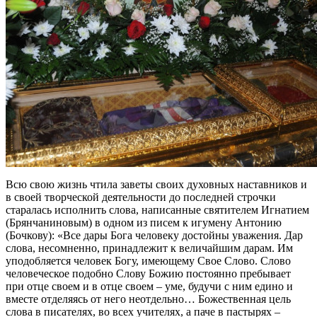
Всю свою жизнь чтила заветы своих духовных наставников и
в своей творческой деятельности до последней строчки
старалась исполнить слова, написанные святителем Игнатием
(Брянчаниновым) в одном из писем к игумену Антонию
(Бочкову): «Все дары Бога человеку достойны уважения. Дар
слова, несомненно, принадлежит к величайшим дарам. Им
уподобляется человек Богу, имеющему Свое Слово. Слово
человеческое подобно Слову Божию постоянно пребывает
при отце своем и в отце своем – уме, будучи с ним едино и
вместе отделяясь от него неотдельно… Божественная цель
слова в писателях, во всех учителях, а паче в пастырях –