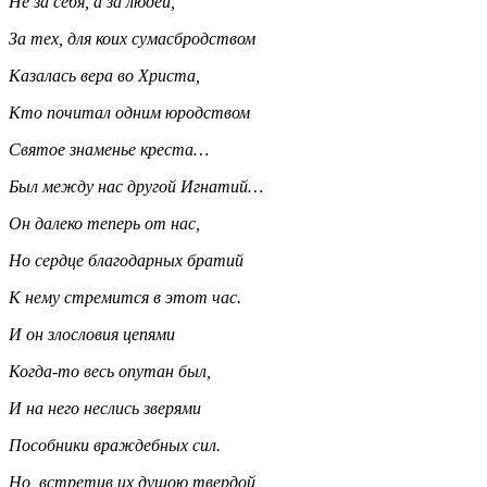
Не за себя, а за людей,
За тех, для коих сумасбродством
Казалась вера во Христа,
Кто почитал одним юродством
Святое знаменье креста…
Был между нас другой Игнатий…
Он далеко теперь от нас,
Но сердце благодарных братий
К нему стремится в этот час.
И он злословия цепями
Когда-то весь опутан был,
И на него неслись зверями
Пособники враждебных сил.
Но, встретив их душою твердой,