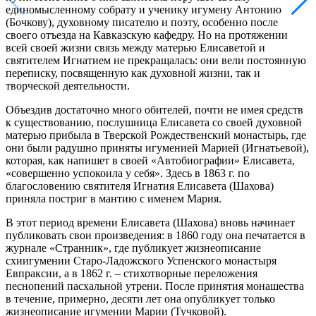
единомысленному собрату и ученику игумену Антонию
(Бочкову), духовному писателю и поэту, особенно после
своего отъезда на Кавказскую кафедру. Но на протяжении
всей своей жизни связь между матерью Елисаветой и
святителем Игнатием не прекращалась: они вели постоянную
переписку, посвященную как духовной жизни, так и
творческой деятельности.
Объездив достаточно много обителей, почти не имея средств
к существованию, послушница Елисавета со своей духовной
матерью прибыла в Тверской Рождественский монастырь, где
они были радушно приняты игуменией Марией (Игнатьевой),
которая, как напишет в своей «Автобиографии» Елисавета,
«совершенно успокоила у себя». Здесь в 1863 г. по
благословению святителя Игнатия Елисавета (Шахова)
приняла постриг в мантию с именем Мария.
В этот период времени Елисавета (Шахова) вновь начинает
публиковать свои произведения: в 1860 году она печатается в
журнале «Странник», где публикует жизнеописание
схиигумении Старо-Ладожского Успенского монастыря
Евпраксии, а в 1862 г. – стихотворные переложения
песнопений пасхальной утрени. После принятия монашества
в течение, примерно, десяти лет она опубликует только
жизнеописание игумении Марии (Тучковой).