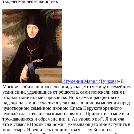
творческой деятельностью.
Игумения Мария (Тучкова)
«В
Москве любители просвещения, узнав, что я живу в семейном
уединении, удалившись от общества, сами поискали меня и
открыли мне новые горизонты. Но в самый расцвет всех
надежд на земное счастье я услышала в ночном молении пред
чудотворною семейною иконою Спаса Нерукотворенного
чудный глас с евангельскими словами: "Приидите ко мне вси
труждающиеся и обременении, и Аз упокою вы". Я поняла
это в смысле Промысла Божия, указывающего мне вступить в
монастырь. Я решилась повиноваться гласу Божию и