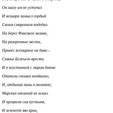
Он шагу им не уступил
И велиара замысл гордый
Своим смирением победил.
На берег Финского залива,
На разоренные места,
Принес всемирное он диво –
Сиянье Божьего креста.
И в неустанной с миром битве
Обитель спешно воздвигал,
И, отдыхая лишь в молитве,
Мирских отличий не искал.
И процвела сия пустыня,
И зеленеет яко крин,