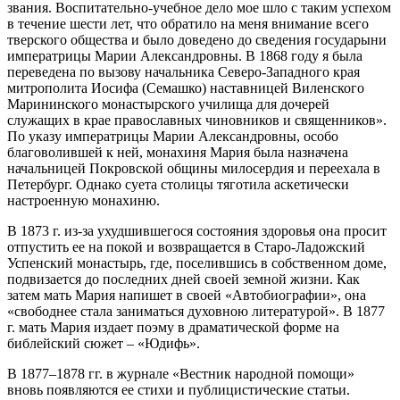
звания. Воспитательно-учебное дело мое шло с таким успехом
в течение шести лет, что обратило на меня внимание всего
тверского общества и было доведено до сведения государыни
императрицы Марии Александровны. В 1868 году я была
переведена по вызову начальника Северо-Западного края
митрополита Иосифа (Семашко) наставницей Виленского
Марининского монастырского училища для дочерей
служащих в крае православных чиновников и священников».
По указу императрицы Марии Александровны, особо
благоволившей к ней, монахиня Мария была назначена
начальницей Покровской общины милосердия и переехала в
Петербург. Однако суета столицы тяготила аскетически
настроенную монахиню.
В 1873 г. из-за ухудшившегося состояния здоровья она просит
отпустить ее на покой и возвращается в Старо-Ладожский
Успенский монастырь, где, поселившись в собственном доме,
подвизается до последних дней своей земной жизни. Как
затем мать Мария напишет в своей «Автобиографии», она
«свободнее стала заниматься духовною литературой». В 1877
г. мать Мария издает поэму в драматической форме на
библейский сюжет – «Юдифь».
В 1877–1878 гг. в журнале «Вестник народной помощи»
вновь появляются ее стихи и публицистические статьи.