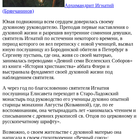
Архимандрит Игнатий
(Брянчанинов)
Юная подвижница всем сердцем доверилась своему
духовному руководителю. Преподав первые наставления о
духовной жизни и разрешив внутренние сомнения девушки,
святитель Игнатий по истечении некоторого времени, в
период которого он вел переписку с новой ученицей, вызвал
юную послушницу из Бородинской обители в Петербург в
Сергиеву пустынь, где она, живя со своей матерью,
занималась переводами «Деяний семи Вселенских Соборов»
из книги «История христианства» аббата Флери и
выстраивала фундамент своей духовной жизни под
наблюдением святителя.
А через год по благословению святителя Игнатия
послушница Елисавета переходит в Старо-Ладожский
монастырь под руководство его ученицы духовно опытной
старицы монахини Августы (Козьминой), где, по ее
воспоминаниям, она четырнадцать лет «занималась чтением и
списыванием с древних рукописей св. Отцов по церковному и
русскопечатному шрифту».
Возможно, о своем жительстве с духовной матерью она
написала в своем стихотворении «Вечный союз»: