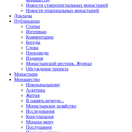
Новости ставропигиальных монастырей
Новости епархиальных монастырей
Доклады
Публикации
Статьи
Интервью
Комментарии
Беседы
Слова
Проповеди
Издания
Монастырский вестник. Журнал
Обсуждение проекта
Монастыри
Монашество
Новоначальному
Аскетика
Жития
В память вечную...
Монастырское хозяйство
Исследования
Консультация
Монахи миру
Послушания