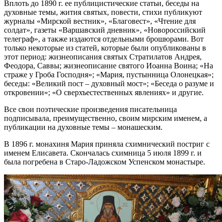
Вплоть до 1890 г. ее публицистические статьи, беседы на
духовные темы, жития святых, повести, стихи публикуют
журналы «Мирской вестник», «Благовест», «Чтение для
солдат», газеты «Варшавский дневник», «Новороссийский
телеграф», а также издаются отдельными брошюрами. Вот
только некоторые из статей, которые были опубликованы в
этот период: жизнеописания святых Стратилатов Андрея,
Феодора, Саввы; жизнеописание святого Иоанна Воина; «На
страже у Гроба Господня»; «Мария, пустынница Олонецкая»;
беседы: «Великий пост – духовный мост»; «Беседа о разуме и
откровении»; «О сверхъестественных явлениях» и другие.
Все свои поэтические произведения писательница
подписывала, преимущественно, своим мирским именем, а
публикации на духовные темы – монашеским.
В 1896 г. монахиня Мария приняла схимнический постриг с
именем Елисавета. Скончалась схимница 5 июля 1899 г. и
была погребена в Старо-Ладожском Успенском монастыре.