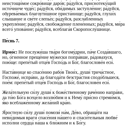
неистощи́мое сокро́вище даро́в; ра́дуйся, приснотеку́щий
исто́чниче чуде́с; ра́дуйся, оби́димых заступле́ние; ра́дуйся,
обурева́емых благоути́шное приста́нище; ра́дуйся, глухи́х
слы́шание и све́те слепы́х; ра́дуйся, разсла́бленных
укрепле́ние; ра́дуйся, свобожде́ние плене́нных; ра́дуйся, ми́ра
всего́ упова́ние; ра́дуйся, всеблага́я Скоропослу́шнице.
Пе́снь 7.
Ирмо́с:
Не послужи́ша тва́ри богому́дрии, па́че Созда́вшаго,
но, о́гненное преще́ние му́жески попра́вше, ра́довахуся,
пою́ще: препе́тый отце́в Госпо́дь и Бо́г, благослове́н еси́.
Наста́внице ко спасе́нию рабо́в Твои́х, души́ трича́стное,
Госпоже́, испра́ви, да благода́ти безстра́стия сподо́бльшеся,
пое́м: препе́тый отце́в Госпо́дь и Бо́г, благослове́н еси́.
Жела́тельную си́лу души́ к боже́ственному раче́нию напра́ви,
да то́ю Бо́га всеце́ло возлю́бим и к Нему́ при́сно стреми́мся,
я́ко всеблаже́нному жела́ний кра́ю.
Я́ростную си́лу души́ помози́ на́м, Де́во, обраща́ти на
неви́димыя враги́ спасе́ния на́шего и спаси́тельныя любве́
испо́лни сердца́ на́ша к бли́жним и к Бо́гу.