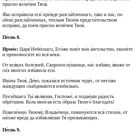
при́сно вели́чия Твоя́.
Я́ко испра́вила еси́ пре́жде разсла́бленнаго, та́ко и на́с, по
обою́ разсла́бленных, те́плым Твои́м предста́тельством
испра́ви, да пое́м при́сно вели́чия Твоя́.
Пе́снь 8.
Ирмо́с:
Царя́ Небе́снаго, Его́же пою́т во́и а́нгельстии, хвали́те
и превозноси́те во вся́ ве́ки.
От вся́ких боле́зней, Скоропослу́шнице, на́с изба́ви, я́коже от
си́х мно́гих изба́вила еси́.
Ико́на Твоя́, Де́во, показа́ся исто́чник чуде́с, от него́же
жа́ждущии снабдева́ются изоби́льно.
Поги́бшаго Ты́ явля́еши, Госпоже́, и подае́ши ра́дость
обре́тшим. Ко́ль мно́гая е́сть о́браза Твоего́ благода́ть!
Повеле́нию Твоему́, Влады́чице, повину́ются вся́ стихи́и, от
ни́хже вре́да да избавля́еши Тя́ призыва́ющих.
Пе́снь 9.