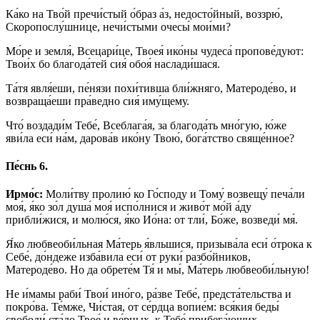
Ка́ко на Тво́й пречи́стый о́браз а́з, недосто́йный, воззрю́,
Скоропослу́шнице, нечи́стыми очесы́ мои́ми?
Мо́ре и земля́, Всецари́це, Твоея́ ико́ны чудеса́ пропове́дуют:
Твои́х бо благода́тей сия́ обоя́ наслади́шася.
Та́тя явля́еши, пе́нязи похи́тивша бли́жняго, Матероде́во, и
возвраща́еши пра́ведно сия́ иму́щему.
Что́ воздади́м Тебе́, Всеблага́я, за благода́ть мно́гую, ю́же
яви́ла еси́ на́м, дарова́в ико́ну Твою́, бога́тство свяще́нное?
Пе́снь 6.
Ирмо́с:
Моли́тву пролию́ ко Го́споду и Тому́ возвещу́ печа́ли
моя́, я́ко зо́л душа́ моя́ испо́лнися и живо́т мо́й а́ду
прибли́жися, и молю́ся, я́ко Ио́на: от тли́, Бо́же, возведи́ мя́.
Я́ко любвеоби́льная Ма́терь я́вльшися, призыва́ла еси́ о́трока к
Себе́, до́ндеже изба́вила еси́ от руки́ разбо́йников,
Матероде́во. Но да обрете́м Тя́ и мы́, Ма́терь любвеоби́льную!
Не и́мамы раби́ Твои́ ино́го, ра́зве Тебе́, предста́тельства и
покро́ва. Те́мже, Чи́стая, от се́рдца вопие́м: вся́кия беды́
свободи́ ста́до Твое́ и ве́рных, к Тебе́ прибега́ющих.