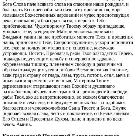
Бога Слова паче всякаго слова на спасение наше рождшая, и
благодать Его преизобильно паче всех проявившая, море
явльшаяся Божественных дарований и чудес приснотекущая
река, изливающая благодать всем, с верою к Тебе
прибегающим! Чудотворному Твоему образу припадающе,
молимся Тебе, всещедрей Матери человеколюбиваго
Владыки: удиви на нас пребогатыя милости Твоя, и прошения
наша, приносимая Тебе, Скоропослушнице, ускори исполнити
все, еже на пользу во утешение и спасение, коемуждо
устрояющи. Посети, Преблагая, рабы Твоя благодатию Твоею,
подаждь недугующим цельбу и совершенное здравие,
обуреваемым тишину, плененным свободу и различными
образы страждущих утеши; избави Всемилостивая Госпоже,
всяк град и страну от глада, язвы, труса, потопа, огня, меча и
иныя казни временныя и вечныя, Матерним Твоим
дерзновением отвращающи гнев Божий; и душевнаго
разслабления, обуревания страстей и грехопадений свободи
рабы Твоя, яко да непреткновенно, во всяком благочестии
поживше в сем веце, и в будущем вечных благ сподобимся
благодатию и человеколюбием Сына Твоего и Бога, Емуже
подобает всякая слава, честь и поклонение, со Безначальным
Его Отцем и Пресвятым Духом, ныне и присно и во веки
веков. Аминь.