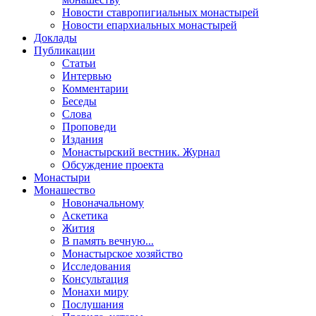
Новости ставропигиальных монастырей
Новости епархиальных монастырей
Доклады
Публикации
Статьи
Интервью
Комментарии
Беседы
Слова
Проповеди
Издания
Монастырский вестник. Журнал
Обсуждение проекта
Монастыри
Монашество
Новоначальному
Аскетика
Жития
В память вечную...
Монастырское хозяйство
Исследования
Консультация
Монахи миру
Послушания