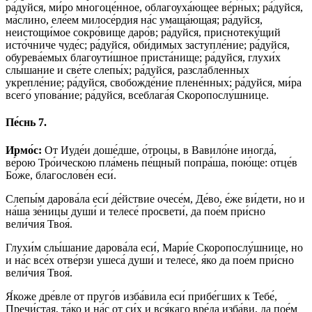
ра́дуйся, ми́ро многоце́нное, облагоуха́ющее ве́рных; ра́дуйся,
ма́слино, еле́ем милосе́рдия на́с умаща́ющая; ра́дуйся,
неистощи́мое сокро́вище даро́в; ра́дуйся, приснотеку́щий
исто́чниче чуде́с; ра́дуйся, оби́димых заступле́ние; ра́дуйся,
обурева́емых благоути́шное приста́нище; ра́дуйся, глухи́х
слы́шание и све́те слепы́х; ра́дуйся, разсла́бленных
укрепле́ние; ра́дуйся, свобожде́ние плене́нных; ра́дуйся, ми́ра
всего́ упова́ние; ра́дуйся, всеблага́я Скоропослу́шнице.
Пе́снь 7.
Ирмо́с:
От Иуде́и доше́дше, о́троцы, в Вавило́не иногда́,
ве́рою Тро́ическою пла́мень пе́щный попра́ша, пою́ще: отце́в
Бо́же, благослове́н еси́.
Слепы́м дарова́ла еси́ де́йствие очесе́м, Де́во, е́же ви́дети, но и
на́ша зе́ницы души́ и телесе́ просвети́, да пое́м при́сно
вели́чия Твоя́.
Глухи́м слы́шание дарова́ла еси́, Мари́е Скоропослу́шнице, но
и на́с все́х отве́рзи ушеса́ души́ и телесе́, я́ко да пое́м при́сно
вели́чия Твоя́.
Я́коже дре́вле от пруго́в изба́вила еси́ прибе́гших к Тебе́,
Пречи́стая, та́ко и на́с от си́х и вся́каго вре́да изба́ви, да пое́м