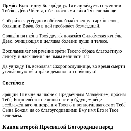
Ирмо́с:
Вои́стинну Богоро́дицу, Тя́ испове́дуем, спасе́ннии
Тобо́ю, Де́во Чи́стая, с безпло́тными ли́ки Тя́ велича́юще.
Собери́теся усе́рдно в оби́тель боже́ственную арха́нгелов,
боля́щии: Вра́чь бо в не́й пребыва́ет безме́здный.
Свяще́нная ико́на Твоя́ друга́я показа́ся Силоа́мская купе́ль,
Де́во, очища́ющая и целя́щая боле́зни души́ и телесе́.
Воспламеня́ет мя́ раче́ние зре́ти Твоего́ о́браза благода́тную
ле́поту, и насыще́ния не и́мам велича́ти Тя́!
Да уви́жду Тя́, всеблага́я Скоропослу́шнице, во вре́мя сме́рти
утеша́ющую мя́ и зра́ки де́монов отгоня́ющую!
Свети́лен:
Зря́щии Тя́ ны́не на ико́не с Предве́чным Младе́нцем, про́сим
Тебе́, Богоневе́сто: не лиши́ на́с и в бу́дущем ве́це
всеблаже́ннаго лицезре́ния Твоего́ и воплоти́вшагося от Тебе́
Сы́на Бо́жия, да со благоугоди́вшими Ему́ и́мя Его́ и Твое́
велича́ем.
Канон второй Пресвятой Богородице перед