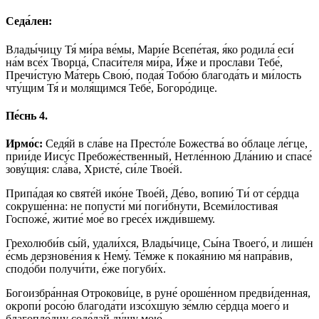
Седа́лен:
Влады́чицу Тя́ ми́ра ве́мы, Мари́е Всепе́тая, я́ко родила́ еси́
на́м все́х Творца́, Спаси́теля ми́ра, И́же и просла́ви Тебе́,
Пречи́стую Ма́терь Свою́, подая́ Тобо́ю благода́ть и ми́лость
чту́щим Тя́ и моля́щимся Тебе́, Богоро́дице.
Пе́снь 4.
Ирмо́с:
Седя́й в сла́ве на Престо́ле Божества́ во о́блаце ле́гце,
прии́де Иису́с Пребоже́ственный, Нетле́нною Дла́нию и спасе́
зову́щия: сла́ва, Христе́, си́ле Твое́й.
Припа́дая ко святе́й ико́не Твое́й, Де́во, вопию́ Ти́ от се́рдца
сокруше́нна: не попусти́ ми́ поги́бнути, Всеми́лостивая
Госпоже́, житие́ мое́ во гресе́х ижди́вшему.
Грехолюби́в сы́й, удали́хся, Влады́чице, Сы́на Твоего́, и лише́н
е́смь дерзнове́ния к Нему́. Те́мже к покая́нию мя́ напра́вив,
сподо́би получи́ти, е́же погуби́х.
Богоизбра́нная Отрокови́це, в руне́ ороше́нном предви́денная,
окропи́ росо́ю благода́ти изсо́хшую зе́млю се́рдца моего́ и
благопло́дну соде́лай ду́шу мою́.