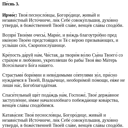
Пе́снь 3.
Ирмо́с:
Твоя́ песносло́вцы, Богоро́дице, живы́й и
незави́стный Исто́чниче, ли́к Себе́ совоку́пльшия, духо́вно
утверди́, в боже́ственней Твое́й сла́ве, венце́в сла́вы сподо́би.
Воззри́ Твои́ми очесы́, Мари́е, и ви́ждь благоутро́бно пред
ико́ною Твое́ю предстоя́щих и Тя́ с ве́рою призыва́ющих, и
услы́ши си́х, Скоропослу́шнице.
Кре́пость да́руй на́м, Чи́стая, да твори́м во́лю Сы́на Твоего́ со
стра́хом и любо́вию, укрепля́еши бо рабы́ Твоя́ я́ко Ма́терь
Всеси́льнаго Бо́га на́шего.
Страстьми́ бори́мии и неви́димыми се́ятелями зо́л, при́сно
нужда́емся в Твое́й, Влады́чице, необори́мой по́мощи, ея́же не
лиши́ на́с, Богоблагода́тная.
Спаси́тельный щи́т пода́ждь на́м, Госпоже́, Твое́ держа́вное
заступле́ние, и́мже началозло́бнаго побежда́юще кова́рства,
венце́в сла́вы сподо́бимся.
Катава́сия: Твоя́ песносло́вцы, Богоро́дице, живы́й и
незави́стный Исто́чниче, ли́к Себе́ совоку́пльшия, духо́вно
утверди́, в боже́ственней Твое́й сла́ве, венце́в сла́вы сподо́би.