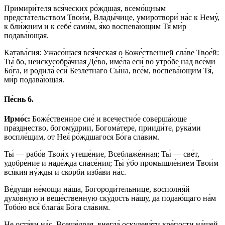
Примири́теля вся́ческих ро́ждшая, всемо́щным
предста́тельством Твои́м, Влады́чице, умиротвори́ на́с к Нему́,
к бли́жним и к себе́ сами́м, я́ко воспева́ющим Тя́ ми́р
подава́ющая.
Катава́сия: Ужасо́шася вся́ческая о Боже́ственней сла́ве Твое́й:
Ты́ бо, неискусобра́чная Де́во, име́ла еси́ во утро́бе над все́ми
Бо́га, и родила́ еси́ Безле́тнаго Сы́на, все́м, воспева́ющим Тя́,
ми́р подава́ющая.
Пе́снь 6.
Ирмо́с:
Боже́ственное сие́ и всечестно́е соверша́юще
пра́зднество, богому́дрии, Богома́тере, прииди́те, рука́ми
воспле́щим, от Нея́ ро́ждшагося Бо́га сла́вим.
Ты́ — рабо́в Твои́х утеше́ние, Всеблаже́нная; Ты́ — све́т,
удобре́ние и наде́жда спасе́ния; Ты́ у́бо промышле́нием Твои́м
вся́кия ну́жды и ско́рби изба́ви на́с.
Ве́дущи не́мощи на́ша, Богороди́тельнице, восполня́й
духо́вную и веще́ственную ску́дость на́шу, да подаю́щаго на́м
Тобо́ю вся́ блага́я Бо́га сла́вим.
Не оста́ви на́с, Всеще́драя, внегда́ оскудева́ти кре́пости на́шей,