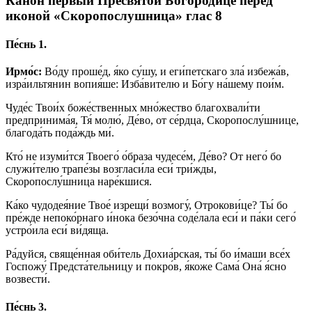
Канон первый Пресвятой Богородице перед
иконой «Скоропослушница» глас 8
Пе́снь 1.
Ирмо́с:
Во́ду проше́д, я́ко су́шу, и еги́петскаго зла́ избежа́в,
изра́ильтянин вопия́ше: Изба́вителю и Бо́гу на́шему пои́м.
Чуде́с Твои́х боже́ственных мно́жество благохвали́ти
предпринима́я, Тя́ молю́, Де́во, от се́рдца, Скоропослу́шнице,
благода́ть пода́ждь ми́.
Кто́ не изуми́тся Твоего́ о́браза чудесе́м, Де́во? От него́ бо
служи́телю трапе́зы возгласи́ла еси́ три́жды,
Скоропослу́шница наре́кшися.
Ка́ко чудодея́ние Твое́ изрещи́ возмогу́, Отрокови́це? Ты́ бо
пре́жде непоко́рнаго и́нока безо́чна соде́лала еси́ и па́ки сего́
устро́ила еси́ ви́дяща.
Ра́дуйся, свяще́нная оби́тель Дохиа́рская, ты́ бо и́маши все́х
Госпожу́ Предста́тельницу и покро́в, я́коже Сама́ Она́ я́сно
возвести́.
Пе́снь 3.