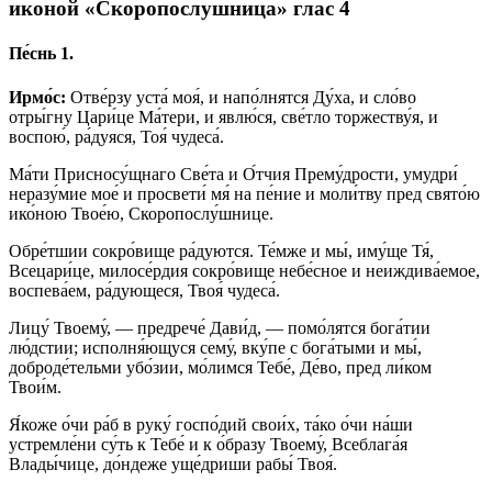
иконой «Скоропослушница» глас 4
Пе́снь 1.
Ирмо́с:
Отве́рзу уста́ моя́, и напо́лнятся Ду́ха, и сло́во
отры́гну Цари́це Ма́тери, и явлю́ся, све́тло торжеству́я, и
воспою́, ра́дуяся, Тоя́ чудеса́.
Ма́ти Присносу́щнаго Све́та и О́тчия Прему́дрости, умудри́
неразу́мие мое́ и просвети́ мя́ на пе́ние и моли́тву пред свято́ю
ико́ною Твое́ю, Скоропослу́шнице.
Обре́тшии сокро́вище ра́дуются. Те́мже и мы́, иму́ще Тя́,
Всецари́це, милосе́рдия сокро́вище небе́сное и неиждива́емое,
воспева́ем, ра́дующеся, Твоя́ чудеса́.
Лицу́ Твоему́, — предрече́ Дави́д, — помо́лятся бога́тии
лю́дстии; исполня́ющуся сему́, вку́пе с бога́тыми и мы́,
доброде́тельми убо́зии, мо́лимся Тебе́, Де́во, пред ли́ком
Твои́м.
Я́коже о́чи ра́б в руку́ госпо́дий свои́х, та́ко о́чи на́ши
устремле́ни су́ть к Тебе́ и к о́бразу Твоему́, Всеблага́я
Влады́чице, до́ндеже уще́дриши рабы́ Твоя́.