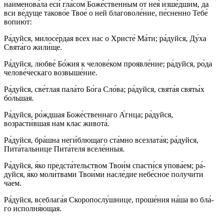
наименова́ла еси́ гла́сом Боже́ственным от нея́ изше́дшим, да
вси ве́­ду­ще та­ко­во́е Твое́ о ней благоволе́ние, пе́сненно Те­бе́
во­пи­ю́т:
Ра́­дуй­ся, ми­ло­се́р­дая всех нас о Хрис­те́ Ма́­ти; ра́­дуй­ся, Ду́­ха
Свя­та́­го жи­ли́­ще.
Ра́­дуй­ся, люб­ве́ Бо́­жия к че­ло­ве́­ком проявле́ние; ра́­дуй­ся, ро́­да
че­ло­ве́­чес­ка­го возвыше́ние.
Ра́­дуй­ся, све́т­лая па­ла́­то Бо́­га Сло́ва; ра́­дуй­ся, свя­та́я свя­ты́х
бо́льшая.
Ра́­дуй­ся, ро́жд­шая Бо­же́ст­вен­на­го А́гнца; ра́­дуй­ся,
возрасти́вшая нам клас жи­во­та́.
Ра́­дуй­ся, бра́шна неги́блющаго ста́мно всезлата́я; ра́­дуй­ся,
Пита́тальнице Пита́теля вселе́нныя.
Ра́­дуй­ся, я́ко пред­ста́­тель­ством Тво­и́м спас­ти́­ся упо­ва́­ем; ра́­
дуй­ся, я́ко мо­ли́т­ва­ми Тво­и́ми насле́дие не­бе́с­ное получи́ти
ча́ем.
Ра́­дуй­ся, всеблага́я Скоропослу́шнице, про­ше́­ния на́­ша во бла́­
го исполня́ющая.