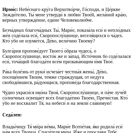
Ирмо́с:
Небе́снаго кру́га Верхотво́рче, Го́споди, и Це́ркве
Зижди́телю, Ты́ мене́ утверди́ в любви́ Твое́й, жела́ний кра́ю,
ве́рных утвержде́ние, еди́не Человеколю́бче.
Безча́дных благоча́дных Ты́, Мари́е, показа́ла еси́ и непло́дных
же́н соде́лала еси́, Скоропослу́шнице, веселя́щихся о ча́дех.
Кто́ у́бо не изуми́тся, Де́во, вели́чию Твоему́?
Булга́рия пропове́дует Твоего́ о́браза чудеса́, о
Скоропослу́шнице, восто́к же и за́пад. Исто́чник бо соде́лалася
еси́, точа́щий благода́ти все́м призыва́ющим и́мя Твое́.
Ра́ка боле́знь от руки́ исчеза́ет честны́я жены́, Де́во,
посеще́нием Твои́м, те́мже стра́ждущая, от неду́га
свободи́вшися, ра́дующися, пропове́да благода́рственная.
Чу́дно украси́ся ико́на Твоя́, Скоропослу́шнице, и па́че луче́й
со́лнечных освеща́ет все́х благода́тию Твое́ю, Пречи́стая. Кто́
у́бо не восхва́лит Тя́, на небеси́ и на земли́ сла́вимую!
Седа́лен:
Влады́чицу Тя́ ми́ра ве́мы, Мари́е Всепе́тая, я́ко родила́ еси́
на́м все́х Творца́, Спаси́теля ми́ра, И́же и просла́ви Тебе́,