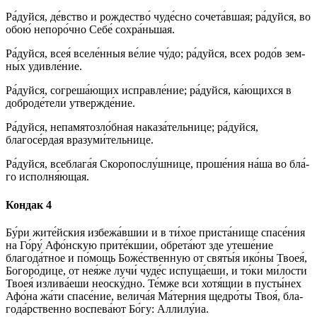
Ра́­дуй­ся, де́вство и рождество́ чу­де́с­но сочета́вшая; ра́­дуй­ся, во
обою́ непоро́чно Се­бе́ сохра́ньшая.
Ра́­дуй­ся, всея́ вселе́нныя ве́­лие чу́­до; ра́­дуй­ся, всех ро­до́в зем­
ны́х удив­ле́­ние.
Ра́­дуй­ся, согреша́ющих ис­прав­ле́­ние; ра́­дуй­ся, ка́ю­щих­ся в
доброде́тели утвер­жде́­ние.
Ра́­дуй­ся, непамятозло́бная наказа́тельнице; ра́­дуй­ся,
благосе́рдая вразуми́тельнице.
Ра́­дуй­ся, всеблага́я Скоропослу́шнице, про­ше́­ния на́­ша во бла́­
го исполня́ющая.
Кондак 4
Бу́ри жите́йския избежа́вшии и в ти́­хое при­ста́­ни­ще спа­се́­ния
на Го́ру́ Афо́нскую прите́кшии, обрета́ют зде уте­ше́­ние
благода́тное и по́­мощь Боже́ственную от свя­ты́я ико́­ны Твоея́,
Бо­го­ро́­ди­це, от нея́же лучи́ чу­де́с испуща́еши, и то́­ки ми́­лос­ти
Твоея́ излива́еши не­ос­ку́д­но. Те́м­же вси хотя́щии в пусты́нех
Афо́на жа́ти спа­се́­ние, велича́я Ма́терния щед­ро́­ты Твоя́, бла­
го­да́р­ствен­но вос­пе­ва́­ют Бо́­гу: Алли­лу́иа.