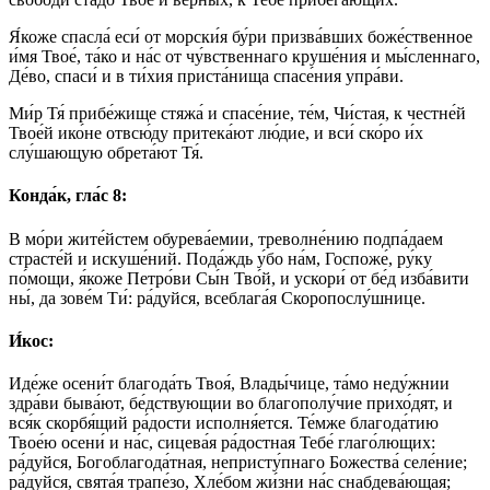
Я́коже спасла́ еси́ от морски́я бу́ри призва́вших боже́ственное
и́мя Твое́, та́ко и на́с от чу́вственнаго круше́ния и мы́сленнаго,
Де́во, спаси́ и в ти́хия приста́нища спасе́ния упра́ви.
Ми́р Тя́ прибе́жище стяжа́ и спасе́ние, те́м, Чи́стая, к честне́й
Твое́й ико́не отвсю́ду притека́ют лю́дие, и вси́ ско́ро и́х
слу́шающую обрета́ют Тя́.
Конда́к, гла́с 8:
В мо́ри жите́йстем обурева́емии, треволне́нию подпа́даем
страсте́й и искуше́ний. Пода́ждь у́бо на́м, Госпоже́, ру́ку
по́мощи, я́коже Петро́ви Сы́н Тво́й, и ускори́ от бе́д изба́вити
ны́, да зове́м Ти́: ра́дуйся, всеблага́я Скоропослу́шнице.
И́кос:
Иде́же осени́т благода́ть Твоя́, Влады́чице, та́мо неду́жнии
здра́ви быва́ют, бе́дствующии во благополу́чие прихо́дят, и
вся́к скорбя́щий ра́дости исполня́ется. Те́мже благода́тию
Твое́ю осени́ и на́с, сицева́я ра́достная Тебе́ глаго́лющих:
ра́дуйся, Богоблагода́тная, непристу́пнаго Божества́ селе́ние;
ра́дуйся, свята́я трапе́зо, Хле́бом жи́зни на́с снабдева́ющая;