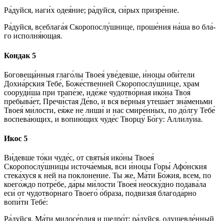
Ра́­дуй­ся, на­ги́х оде­я́ние; ра́­дуй­ся, си́­рых при­зре́­ние.
Ра́­дуй­ся, всеблага́я Скоропослу́шнице, про­ше́­ния на́­ша во бла́­
го исполня́ющая.
Кондак 5
Боговеща́нныя гла­го́­лы Твоея́ уве́девше, и́ноцы оби́­те­ли
Дохиа́рския Те­бе́, Боже́ственней Скоропослу́шнице, храм
сооруди́ша при трапе́зе, иде́­же чудотво́рная ико́­на Твоя́
пребыва́ет, Пре­чи́с­тая Де́­во, и вся ве́р­ныя утеша́ет зна́­мень­ми
Твоея́ ми́­лос­ти, ея́­же не лиши́ и нас смире́нных, по до́лгу Те­бе́
воспева́ющих, и во­пию́­щих чу­де́с Твор­цу́ Бо́­гу: Алли­лу́иа.
Икос 5
Ви́­дев­ше то́­ки чу­де́с, от свя­ты́я ико́­ны Твоея́
Скоропослу́шницы источа́емыя, вси и́ноцы Горы́ Афо́нския
стека́хуся к ней на по­кло­не­ние. Ты же, Ма́­ти Бо́­жия, всем, по
коего́ждо потре́бе, да́ры ми́­лос­ти Твоея́ не­ос­ку́д­но подава́ла
еси́ от чудотво́рнаго Тво­его́ о́браза, под­ви­зая бла­го­да́р­но
вопи́ти Те­бе́:
Ра́­дуй­ся, Ма́­ти ми­ло­се́р­дия и щед­ро́т; ра́­дуй­ся, оду­шев­ле́н­ный