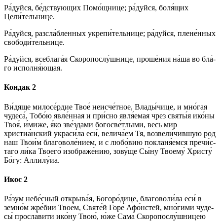
Ра́­дуй­ся, бе́дствующих По­мо́щ­ни­це; ра́­дуй­ся, бо­ля́­щих
Цели́тельнице.
Ра́­дуй­ся, разсла́бленных укрепи́тельнице; ра́­дуй­ся, плене́нных
свободи́тельнице.
Ра́­дуй­ся, всеблага́я Скоропослу́шнице, про­ше́­ния на́­ша во бла́­
го исполня́ющая.
Кондак 2
Ви́­дя­ще ми­ло­се́р­дие Твое́ не­ис­че́т­ное, Вла­ды́­чи­це, и мно́гая
чу­де­са́, То­бо́ю явле́нная и при́с­но явля́емая чрез свя­ты́я ико́­ны
Твоя́, и́ми­же, я́ко зве́здами богосве́тлыми, весь мир
христиа́нский украси́ла еси́, ве­ли­ча́­ем Тя, возвели́чившую род
наш Тво­и́м бла­го­во­ле́­ни­ем, и с лю­бо́­вию покланя́емся пре­чи́с­
та­го ли́­ка Тво­его́ изображе́нию, зо­ву́­ще Сы́­ну Тво­ему́ Хри­сту́
Бо́­гу: Алли­лу́иа.
Икос 2
Ра́­зум не­бе́с­ный открыва́я, Бо­го­ро́­ди­це, бла­го­во­ли́­ла еси́ в
земно́м жре́бии Тво­е́м, Свя­те́й Го­ре́ Афо́нстей, мно́­ги­ми чу­де­
сы́ просла́вити ико́­ну Твою́, ю́же Сама́ Скоропослу́шницею