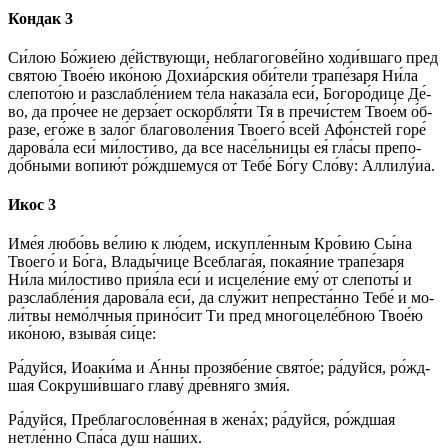
Кондак 3
Си́­лою Бо́­жиею де́йствующи, неблагогове́йно ходи́вшаго пред
свя­тою Твое́ю ико́­ною Дохиа́рския оби́­те­ли трапе́заря Ни́ла
слепото́ю и разслабле́нием те́­ла наказа́ла еси́, Бо­го­ро́­ди­це Де́­
во, да про́чее не дерза́ет оскорбля́ти Тя в пречи́стем Тво­е́м о́б­
ра­зе, его́­же в зало́г бла­го­во­ле́­ния Тво­его́ всей Афо́нстей го­ре́
да­ро­ва́­ла еси́ ми́­ло­сти­во, да все насе́льницы ея́ гла́сы пре­по­
до́б­ны­ми во­пи­ю́т ро́ждшемуся от Те­бе́ Бо́­гу Сло́­ву: Алли­лу́иа.
Икос 3
Име́я лю­бо́вь ве́­лию к лю́­дем, искупле́нным Кро́­вию Сы́­на
Тво­его́ и Бо́­га, Вла­ды́­чи­це Всеблага́я, по­кая́­ние трапе́заря
Ни́ла ми́­ло­сти­во прия́ла еси́ и ис­це­ле́­ние ему́ от слепоты́ и
разслабле́ния да­ро­ва́­ла еси́, да слу́жит непреста́нно Те­бе́ и мо­
ли́т­вы немо́лчныя прино́сит Ти пред многоцеле́бною Твое́ю
ико́­ною, взы­ва́я си́­це:
Ра́­дуй­ся, Иоаки́ма и А́нны прозябе́ние свято́е; ра́­дуй­ся, ро́жд­
шая Сокруши́вшаго гла­ву́ дре́в­ня­го зми́я.
Ра́­дуй­ся, Преблагослове́нная в же­на́х; ра́­дуй­ся, ро́жд­шая
нетле́нно Спа́­са душ на́­ших.