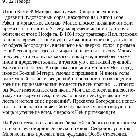
9 / 22 Ноября
Ико­на Бо­жи­ей Ма­те­ри, име­ну­е­мая "Ско­ро­по­слуш­ни­ца"
- древ­ний чу­до­твор­ный об­раз, на­хо­дит­ся на Свя­той Го­ре
Афон, в мо­на­сты­ре До­хи­ар. Мо­на­стыр­ское пре­да­ние от­но­сит
вре­мя ее на­пи­са­ния к Х ве­ку, ко вре­ме­ни жиз­ни на­сто­я­те­ля
оби­те­ли свя­то­го Нео­фи­та. В 1664 го­ду тра­пе­зарь Нил, про­хо­дя
в ноч­ное вре­мя в тра­пез­ную с за­жжен­ной лу­чи­ной, услы­шал
от об­ра­за Бо­го­ро­ди­цы, ви­сев­ше­го над две­рью, го­лос, при­зы­ва­
ю­щий его впредь здесь не хо­дить и не коп­тить ико­ну. Мо­нах
по­ду­мал, что это шут­ка ка­ко­го-ли­бо бра­та, пре­не­брег зна­ме­
ни­ем и про­дол­жал хо­дить в тра­пез­ную с коп­тя­щей лу­чи­ной.
Вне­зап­но он ослеп. В горь­ком рас­ка­я­нии мо­лил­ся Нил пе­ред
ико­ной Бо­жи­ей Ма­те­ри, умо­ляя о про­ще­нии. И вновь услы­
шал чуд­ный го­лос, из­ве­щав­ший о про­ще­нии и воз­вра­ще­нии
зре­ния и при­ка­зы­ва­ю­щий воз­ве­стить всей бра­тии: "С этой по­
ры бу­дет име­но­вать­ся сия ико­на Моя Ско­ро­по­слуш­ни­цею, по­
то­му что ско­рую всем, при­те­ка­ю­щим к ней, бу­ду яв­лять ми­
лость и ис­пол­не­ние про­ше­ний". Пре­свя­тая Бо­го­ро­ди­ца ис­пол­
ни­ла и те­перь ис­пол­ня­ет Свое обе­ща­ние - яв­ля­ет ско­рую по­
мощь и уте­ше­ние всем, с ве­рою к Ней при­те­ка­ю­щим.
На Ру­си все­гда поль­зо­ва­лись боль­шой лю­бо­вью и по­чи­та­ни­ем
спис­ки с чу­до­твор­ной Афон­ской ико­ны "Ско­ро­по­слуш­ни­ца".
Мно­гие из них про­сла­ви­лись чу­де­са­ми. Осо­бо от­ме­ча­лись