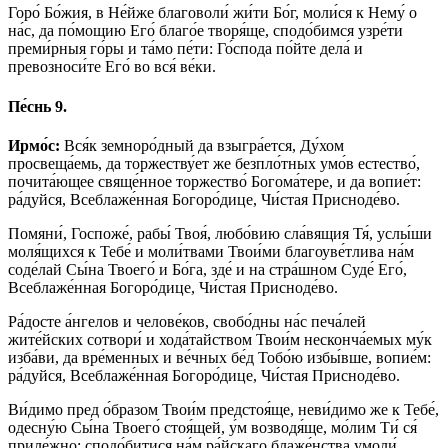
Горо́ Бо́жия, в Не́йже благоволи́ жи́ти Бо́г, моли́ся к Нему́ о
на́с, да по́мощию Его́ благо́е творя́ще, сподо́бимся узре́ти
преми́рныя го́ры и та́мо пе́ти: Го́спода по́йте дела́ и
превозноси́те Его́ во вся́ ве́ки.
Пе́снь 9.
Ирмо́с:
Вся́к земноро́дный да взыгра́ется, Ду́хом
просвеща́емь, да торжеству́ет же безпло́тных умо́в естество́,
почита́ющее свяще́нное торжество́ Богома́тере, и да вопие́т:
ра́дуйся, Всеблаже́нная Богоро́дице, Чи́стая Присноде́во.
Помяни́, Госпоже́, рабы́ Твоя́, любо́вию сла́вящия Тя́, услы́ши
моля́щихся к Тебе́ и моли́твами Твои́ми благоуве́тлива на́м
соде́лай Сы́на Твоего́ и Бо́га, зде́ и на стра́шном Суде́ Его́,
Всеблаже́нная Богоро́дице, Чи́стая Присноде́во.
Ра́досте а́нгелов и челове́ков, свобо́дны на́с печа́лей
жите́йских сотвори́ и хода́тайством Твои́м несконча́емых му́к
изба́ви, да вре́менных и ве́чных бе́д Тобо́ю избы́вше, вопие́м:
ра́дуйся, Всеблаже́нная Богоро́дице, Чи́стая Присноде́во.
Ви́димо пред о́бразом Твои́м предстоя́ще, неви́димо же к Тебе́,
одесну́ю Сы́на Твоего́ стоя́щей, у́м возводя́ще, мо́лим Ти́ ся́
приле́жно: сподо́битися на́м ра́йскаго блаже́нства умоли́,