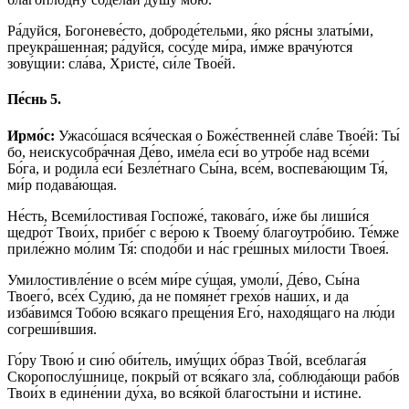
Ра́дуйся, Богоневе́сто, доброде́тельми, я́ко ря́сны златы́ми,
преукра́шенная; ра́дуйся, сосу́де ми́ра, и́мже врачу́ются
зову́щии: сла́ва, Христе́, си́ле Твое́й.
Пе́снь 5.
Ирмо́с:
Ужасо́шася вся́ческая о Боже́ственней сла́ве Твое́й: Ты́
бо, неискусобра́чная Де́во, име́ла еси́ во утро́бе над все́ми
Бо́га, и родила́ еси́ Безле́тнаго Сы́на, все́м, воспева́ющим Тя́,
ми́р подава́ющая.
Не́сть, Всеми́лостивая Госпоже́, такова́го, и́же бы лиши́ся
щедро́т Твои́х, прибе́г с ве́рою к Твоему́ благоутро́бию. Те́мже
приле́жно мо́лим Тя́: сподо́би и на́с гре́шных ми́лости Твоея́.
Умилостивле́ние о все́м ми́ре су́щая, умоли́, Де́во, Сы́на
Твоего́, все́х Судию́, да не помяне́т грехо́в на́ших, и да
изба́вимся Тобо́ю вся́каго преще́ния Его́, находя́щаго на лю́ди
согреши́вшия.
Го́ру Твою́ и сию́ оби́тель, иму́щих о́браз Тво́й, всеблага́я
Скоропослу́шнице, покры́й от вся́каго зла́, соблюда́ющи рабо́в
Твои́х в едине́нии ду́ха, во вся́кой благосты́ни и и́стине.