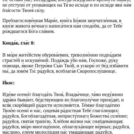
не отступи́ от упова́ющих на Тя́ во исхо́де и по исхо́де яви́ на́м
бла́гости Твоея́ си́лу.
Преблагослове́нная Мари́е, кни́га Бо́жия запечатле́нная, в
кни́зе живота́ ве́чнаго написа́тися на́м сподо́би, да от Тебе́
ро́ждшагося Бо́га сла́вим.
Конда́к, гла́с 8:
В мо́ри жите́йстем обурева́емии, треволне́нию подпа́даем
страсте́й и искуше́ний. Пода́ждь у́бо на́м, Госпоже́, ру́ку
по́мощи, я́коже Петро́ви Сы́н Тво́й, и ускори́ от бе́д изба́вити
ны́, да зове́м Ти́: ра́дуйся, всеблага́я Скоропослу́шнице.
И́кос:
Иде́же осени́т благода́ть Твоя́, Влады́чице, та́мо неду́жнии
здра́ви быва́ют, бе́дствующии во благополу́чие прихо́дят, и
вся́к скорбя́щий ра́дости исполня́ется. Те́мже благода́тию
Твое́ю осени́ и на́с, сицева́я ра́достная Тебе́ глаго́лющих:
ра́дуйся, Богоблагода́тная, непристу́пнаго Божества́ селе́ние;
ра́дуйся, свята́я трапе́зо, Хле́бом жи́зни на́с снабдева́ющая;
ра́дуйся, ми́ро многоце́нное, облагоуха́ющее ве́рных; ра́дуйся,
ма́слино, еле́ем милосе́рдия на́с умаща́ющая; ра́дуйся,