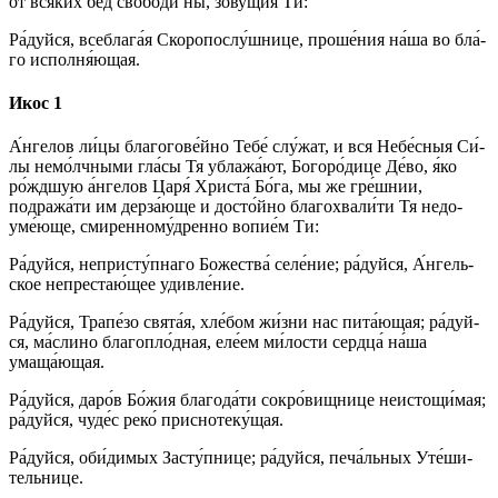
от вся́­ких бед сво­боди́ ны, зову́щия Ти:
Ра́­дуй­ся, всеблага́я Скоропослу́шнице, про­ше́­ния на́­ша во бла́­
го исполня́ющая.
Икос 1
А́н­ге­лов ли́­цы бла­го­го­ве́й­но Те­бе́ слу́жат, и вся Не­бе́с­ныя Си́­
лы немо́лчными гла́сы Тя ублажа́ют, Бо­го­ро́­ди­це Де́­во, я́ко
ро́ждшую а́н­ге­лов Ца­ря́ Хри­ста́ Бо́­га, мы же гре́ш­нии,
подража́ти им дерза́юще и досто́йно бла­го­хва­ли́ти Тя не­до­
уме́ю­ще, сми­рен­но­му́д­рен­но во­пи­е́м Ти:
Ра́­дуй­ся, непристу́пнаго Бо­же­ства́ се­ле́­ние; ра́­дуй­ся, А́н­гель­
ское непрестаю́щее удив­ле́­ние.
Ра́­дуй­ся, Трапе́зо свя­та́я, хле́бом жи́з­ни нас пита́ющая; ра́­дуй­
ся, ма́слино благопло́дная, еле́ем ми́­лос­ти серд­ца́ на́­ша
умаща́ющая.
Ра́­дуй­ся, да­ро́в Бо́­жия бла­го­да́­ти сокро́вищнице неистощи́мая;
ра́­дуй­ся, чу­де́с ре­ко́ приснотеку́щая.
Ра́­дуй­ся, оби́­ди­мых За­сту́п­ни­це; ра́­дуй­ся, пе­ча́ль­ных Уте́­ши­
тель­ни­це.