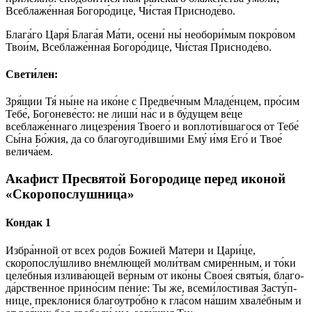
Всеблаже́нная Богоро́дице, Чи́стая Присноде́во.
Блага́го Царя́ Блага́я Ма́ти, осени́ ны́ необори́мым покро́вом
Твои́м, Всеблаже́нная Богоро́дице, Чи́стая Присноде́во.
Свети́лен:
Зря́щии Тя́ ны́не на ико́не с Предве́чным Младе́нцем, про́сим
Тебе́, Богоневе́сто: не лиши́ на́с и в бу́дущем ве́це
всеблаже́ннаго лицезре́ния Твоего́ и воплоти́вшагося от Тебе́
Сы́на Бо́жия, да со благоугоди́вшими Ему́ и́мя Его́ и Твое́
велича́ем.
Акафист Пресвятой Богородице перед иконой
«Скоропослушница»
Кондак 1
Из­бра́н­ной от всех ро­до́в Бо­жией Ма­те­ри и Ца­ри́­це,
скоропослу́шливо вне́млющей моли́твам сми­ре́н­ным, и то́­ки
це­ле́б­ныя излива́ющей ве́р­ным от ико́­ны Своея́ свя­ты́я, бла­го­
да́р­ствен­ное при­но́­сим пе́­ние: Ты же, все­ми́­лос­ти­вая За­сту́п­
ни­це, преклони́ся бла­го­утро́б­но к гла́сом на́­шим хвале́бным и