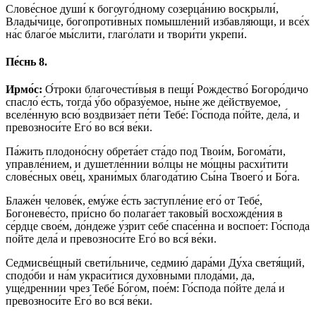
Слове́сное души́ к богоуго́дному созерца́нию воскрыли́,
Влады́чице, богопроти́вных помышле́ний избавля́ющи, и все́х
на́с благо́е мы́слити, глаго́лати и твори́ти укрепи́.
Пе́снь 8.
Ирмо́с:
О́троки благочести́выя в пещи́ Рождество́ Богоро́дичо
спасло́ е́сть, тогда́ у́бо образу́емое, ны́не же де́йствуемое,
вселе́нную всю́ воздвиза́ет пе́ти Тебе́: Го́спода по́йте, дела́, и
превозноси́те Его́ во вся́ ве́ки.
Па́жить плодоно́сну обрета́ет ста́до под Твои́м, Богома́ти,
управле́нием, и душетле́ннии во́лцы не мо́щны расхи́тити
слове́сных ове́ц, храни́мых благода́тию Сы́на Твоего́ и Бо́га.
Блаже́н челове́к, ему́же е́сть заступле́ние его́ от Тебе́,
Богоневе́сто, при́сно бо полага́ет таковы́й восхожде́ния в
се́рдце свое́м, до́ндеже у́зрит себе́ спасе́нна и воспое́т: Го́спода
по́йте дела́ и превозноси́те Его́ во вся́ ве́ки.
Седмисве́щный свети́льниче, седмию́ дара́ми Ду́ха светя́щий,
сподо́би и на́м украси́тися духо́вными плода́ми, да,
уще́дреннии чрез Тебе́ Бо́гом, пое́м: Го́спода по́йте дела́ и
превозноси́те Его́ во вся́ ве́ки.