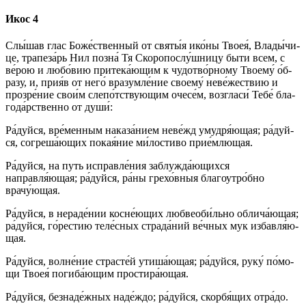
Икос 4
Слы́шав глас Бо­же́ст­вен­ный от свя­ты́я ико́­ны Твоея́, Вла­ды́­чи­
це, трапеза́рь Нил по­зна́ Тя Скоропослу́шницу бы­ти всем, с
ве́­рою и лю­бо́­вию при­те­ка́ю­щим к чудотво́рному Тво­ему́ о́б­
ра­зу, и, прия́в от не­го́ вразумле́ние сво­ему́ неве́жествию и
про­зре́­ние сво­и́м слепо́тствующим оче­се́м, возгласи́ Те­бе́ бла­
го­да́р­ствен­но от ду­ши́:
Ра́­дуй­ся, вре́менным наказа́нием неве́жд умудря́ющая; ра́­дуй­
ся, согреша́ющих по­кая́­ние ми́­ло­сти­во при­е́м­лю­щая.
Ра́­дуй­ся, на путь исправле́ния заблужда́ющихся
направля́ющая; ра́­дуй­ся, ра́­ны гре­хо́в­ныя бла­го­утро́б­но
врачу́ющая.
Ра́­дуй­ся, в нераде́нии косне́ющих любвеоби́льно об­ли­ча́ю­щая;
ра́­дуй­ся, го́рестию те­ле́с­ных страда́ний ве́ч­ных мук из­бав­ля́ю­
щая.
Ра́­дуй­ся, волне́ние страс­те́й утиша́ющая; ра́­дуй­ся, ру­ку́ по́­мо­
щи Твоея́ погиба́ющим простира́ющая.
Ра́­дуй­ся, безнаде́жных на­де́ж­до; ра́­дуй­ся, скор­бя́­щих от­ра́­до.