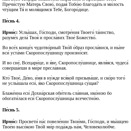
Пречи́стую Ма́терь Свою́, подая́ Тобо́ю благода́ть и ми́лость
чту́щим Тя́ и моля́щимся Тебе́, Богоро́дице.
Пе́снь 4.
Ирмо́с:
Услы́шах, Го́споди, смотре́ния Твоего́ та́инство,
разуме́х дела́ Твоя́ и просла́вих Твое́ Божество́.
Во все́х конце́х чудотво́рный Тво́й о́браз просла́вися, и ны́не
вси́ уста́ми Скоропослу́шницу произно́сят.
И во сне́, Всецари́це, и я́ве, Скоропослу́шнице, явля́яся, чудеса́
соверша́еши в ми́ре пресла́вная.
Кто́ Твое́, Де́во, и́мя в ну́жде вся́кой призыва́ше, и ско́ро того́
не услы́шала еси́, я́ко Скоропослу́шница су́щая?
Блаже́нна еси́ Дохиа́рская оби́тель сла́вная, ико́ною бо
обогати́лася еси́ Скоропослу́шницы всечестно́ю.
Пе́снь 5.
Ирмо́с:
Просвети́ на́с повеле́нии Твои́ми, Го́споди, и мы́шцею
Твое́ю высо́кою Тво́й ми́р пода́ждь на́м, Человеколю́бче.