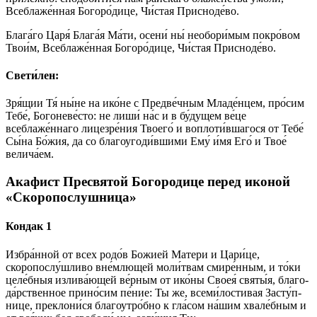
Всеблаже́нная Богоро́дице, Чи́стая Присноде́во.
Блага́го Царя́ Блага́я Ма́ти, осени́ ны́ необори́мым покро́вом
Твои́м, Всеблаже́нная Богоро́дице, Чи́стая Присноде́во.
Свети́лен:
Зря́щии Тя́ ны́не на ико́не с Предве́чным Младе́нцем, про́сим
Тебе́, Богоневе́сто: не лиши́ на́с и в бу́дущем ве́це
всеблаже́ннаго лицезре́ния Твоего́ и воплоти́вшагося от Тебе́
Сы́на Бо́жия, да со благоугоди́вшими Ему́ и́мя Его́ и Твое́
велича́ем.
Акафист Пресвятой Богородице перед иконой
«Скоропослушница»
Кондак 1
Из­бра́н­ной от всех ро­до́в Бо­жией Ма­те­ри и Ца­ри́­це,
скоропослу́шливо вне́млющей моли́твам сми­ре́н­ным, и то́­ки
це­ле́б­ныя излива́ющей ве́р­ным от ико́­ны Своея́ свя­ты́я, бла­го­
да́р­ствен­ное при­но́­сим пе́­ние: Ты же, все­ми́­лос­ти­вая За­сту́п­
ни­це, преклони́ся бла­го­утро́б­но к гла́сом на́­шим хвале́бным и