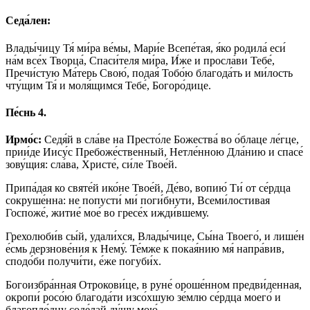
Седа́лен:
Влады́чицу Тя́ ми́ра ве́мы, Мари́е Всепе́тая, я́ко родила́ еси́
на́м все́х Творца́, Спаси́теля ми́ра, И́же и просла́ви Тебе́,
Пречи́стую Ма́терь Свою́, подая́ Тобо́ю благода́ть и ми́лость
чту́щим Тя́ и моля́щимся Тебе́, Богоро́дице.
Пе́снь 4.
Ирмо́с:
Седя́й в сла́ве на Престо́ле Божества́ во о́блаце ле́гце,
прии́де Иису́с Пребоже́ственный, Нетле́нною Дла́нию и спасе́
зову́щия: сла́ва, Христе́, си́ле Твое́й.
Припа́дая ко святе́й ико́не Твое́й, Де́во, вопию́ Ти́ от се́рдца
сокруше́нна: не попусти́ ми́ поги́бнути, Всеми́лостивая
Госпоже́, житие́ мое́ во гресе́х ижди́вшему.
Грехолюби́в сы́й, удали́хся, Влады́чице, Сы́на Твоего́, и лише́н
е́смь дерзнове́ния к Нему́. Те́мже к покая́нию мя́ напра́вив,
сподо́би получи́ти, е́же погуби́х.
Богоизбра́нная Отрокови́це, в руне́ ороше́нном предви́денная,
окропи́ росо́ю благода́ти изсо́хшую зе́млю се́рдца моего́ и
благопло́дну соде́лай ду́шу мою́.