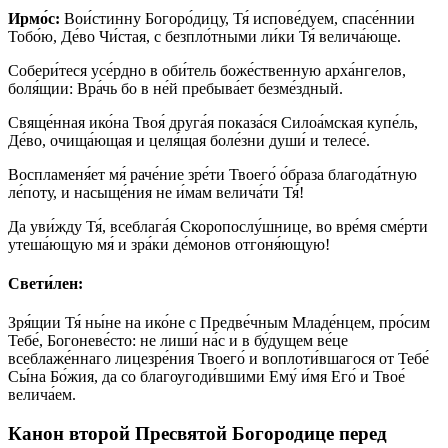
Ирмо́с:
Вои́стинну Богоро́дицу, Тя́ испове́дуем, спасе́ннии
Тобо́ю, Де́во Чи́стая, с безпло́тными ли́ки Тя́ велича́юще.
Собери́теся усе́рдно в оби́тель боже́ственную арха́нгелов,
боля́щии: Вра́чь бо в не́й пребыва́ет безме́здный.
Свяще́нная ико́на Твоя́ друга́я показа́ся Силоа́мская купе́ль,
Де́во, очища́ющая и целя́щая боле́зни души́ и телесе́.
Воспламеня́ет мя́ раче́ние зре́ти Твоего́ о́браза благода́тную
ле́поту, и насыще́ния не и́мам велича́ти Тя́!
Да уви́жду Тя́, всеблага́я Скоропослу́шнице, во вре́мя сме́рти
утеша́ющую мя́ и зра́ки де́монов отгоня́ющую!
Свети́лен:
Зря́щии Тя́ ны́не на ико́не с Предве́чным Младе́нцем, про́сим
Тебе́, Богоневе́сто: не лиши́ на́с и в бу́дущем ве́це
всеблаже́ннаго лицезре́ния Твоего́ и воплоти́вшагося от Тебе́
Сы́на Бо́жия, да со благоугоди́вшими Ему́ и́мя Его́ и Твое́
велича́ем.
Канон второй Пресвятой Богородице перед