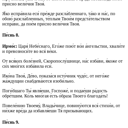
при́сно вели́чия Твоя́.
Я́ко испра́вила еси́ пре́жде разсла́бленнаго, та́ко и на́с, по
обою́ разсла́бленных, те́плым Твои́м предста́тельством
испра́ви, да пое́м при́сно вели́чия Твоя́.
Пе́снь 8.
Ирмо́с:
Царя́ Небе́снаго, Его́же пою́т во́и а́нгельстии, хвали́те
и превозноси́те во вся́ ве́ки.
От вся́ких боле́зней, Скоропослу́шнице, на́с изба́ви, я́коже от
си́х мно́гих изба́вила еси́.
Ико́на Твоя́, Де́во, показа́ся исто́чник чуде́с, от него́же
жа́ждущии снабдева́ются изоби́льно.
Поги́бшаго Ты́ явля́еши, Госпоже́, и подае́ши ра́дость
обре́тшим. Ко́ль мно́гая е́сть о́браза Твоего́ благода́ть!
Повеле́нию Твоему́, Влады́чице, повину́ются вся́ стихи́и, от
ни́хже вре́да да избавля́еши Тя́ призыва́ющих.
Пе́снь 9.