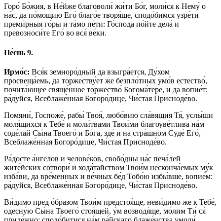
Горо́ Бо́жия, в Не́йже благоволи́ жи́ти Бо́г, моли́ся к Нему́ о
на́с, да по́мощию Его́ благо́е творя́ще, сподо́бимся узре́ти
преми́рныя го́ры и та́мо пе́ти: Го́спода по́йте дела́ и
превозноси́те Его́ во вся́ ве́ки.
Пе́снь 9.
Ирмо́с:
Вся́к земноро́дный да взыгра́ется, Ду́хом
просвеща́емь, да торжеству́ет же безпло́тных умо́в естество́,
почита́ющее свяще́нное торжество́ Богома́тере, и да вопие́т:
ра́дуйся, Всеблаже́нная Богоро́дице, Чи́стая Присноде́во.
Помяни́, Госпоже́, рабы́ Твоя́, любо́вию сла́вящия Тя́, услы́ши
моля́щихся к Тебе́ и моли́твами Твои́ми благоуве́тлива на́м
соде́лай Сы́на Твоего́ и Бо́га, зде́ и на стра́шном Суде́ Его́,
Всеблаже́нная Богоро́дице, Чи́стая Присноде́во.
Ра́досте а́нгелов и челове́ков, свобо́дны на́с печа́лей
жите́йских сотвори́ и хода́тайством Твои́м несконча́емых му́к
изба́ви, да вре́менных и ве́чных бе́д Тобо́ю избы́вше, вопие́м:
ра́дуйся, Всеблаже́нная Богоро́дице, Чи́стая Присноде́во.
Ви́димо пред о́бразом Твои́м предстоя́ще, неви́димо же к Тебе́,
одесну́ю Сы́на Твоего́ стоя́щей, у́м возводя́ще, мо́лим Ти́ ся́
приле́жно: сподо́битися на́м ра́йскаго блаже́нства умоли́,