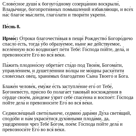
Слове́сное души́ к богоуго́дному созерца́нию воскрыли́,
Влады́чице, богопроти́вных помышле́ний избавля́ющи, и все́х
на́с благо́е мы́слити, глаго́лати и твори́ти укрепи́.
Пе́снь 8.
Ирмо́с:
О́троки благочести́выя в пещи́ Рождество́ Богоро́дичо
спасло́ е́сть, тогда́ у́бо образу́емое, ны́не же де́йствуемое,
вселе́нную всю́ воздвиза́ет пе́ти Тебе́: Го́спода по́йте, дела́, и
превозноси́те Его́ во вся́ ве́ки.
Па́жить плодоно́сну обрета́ет ста́до под Твои́м, Богома́ти,
управле́нием, и душетле́ннии во́лцы не мо́щны расхи́тити
слове́сных ове́ц, храни́мых благода́тию Сы́на Твоего́ и Бо́га.
Блаже́н челове́к, ему́же е́сть заступле́ние его́ от Тебе́,
Богоневе́сто, при́сно бо полага́ет таковы́й восхожде́ния в
се́рдце свое́м, до́ндеже у́зрит себе́ спасе́нна и воспое́т: Го́спода
по́йте дела́ и превозноси́те Его́ во вся́ ве́ки.
Седмисве́щный свети́льниче, седмию́ дара́ми Ду́ха светя́щий,
сподо́би и на́м украси́тися духо́вными плода́ми, да,
уще́дреннии чрез Тебе́ Бо́гом, пое́м: Го́спода по́йте дела́ и
превозноси́те Его́ во вся́ ве́ки.