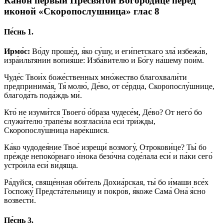
Канон первый Пресвятой Богородице перед
иконой «Скоропослушница» глас 8
Пе́снь 1.
Ирмо́с:
Во́ду проше́д, я́ко су́шу, и еги́петскаго зла́ избежа́в,
изра́ильтянин вопия́ше: Изба́вителю и Бо́гу на́шему пои́м.
Чуде́с Твои́х боже́ственных мно́жество благохвали́ти
предпринима́я, Тя́ молю́, Де́во, от се́рдца, Скоропослу́шнице,
благода́ть пода́ждь ми́.
Кто́ не изуми́тся Твоего́ о́браза чудесе́м, Де́во? От него́ бо
служи́телю трапе́зы возгласи́ла еси́ три́жды,
Скоропослу́шница наре́кшися.
Ка́ко чудодея́ние Твое́ изрещи́ возмогу́, Отрокови́це? Ты́ бо
пре́жде непоко́рнаго и́нока безо́чна соде́лала еси́ и па́ки сего́
устро́ила еси́ ви́дяща.
Ра́дуйся, свяще́нная оби́тель Дохиа́рская, ты́ бо и́маши все́х
Госпожу́ Предста́тельницу и покро́в, я́коже Сама́ Она́ я́сно
возвести́.
Пе́снь 3.