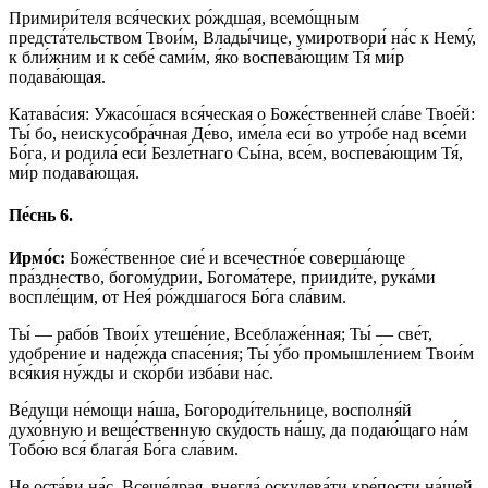
Примири́теля вся́ческих ро́ждшая, всемо́щным
предста́тельством Твои́м, Влады́чице, умиротвори́ на́с к Нему́,
к бли́жним и к себе́ сами́м, я́ко воспева́ющим Тя́ ми́р
подава́ющая.
Катава́сия: Ужасо́шася вся́ческая о Боже́ственней сла́ве Твое́й:
Ты́ бо, неискусобра́чная Де́во, име́ла еси́ во утро́бе над все́ми
Бо́га, и родила́ еси́ Безле́тнаго Сы́на, все́м, воспева́ющим Тя́,
ми́р подава́ющая.
Пе́снь 6.
Ирмо́с:
Боже́ственное сие́ и всечестно́е соверша́юще
пра́зднество, богому́дрии, Богома́тере, прииди́те, рука́ми
воспле́щим, от Нея́ ро́ждшагося Бо́га сла́вим.
Ты́ — рабо́в Твои́х утеше́ние, Всеблаже́нная; Ты́ — све́т,
удобре́ние и наде́жда спасе́ния; Ты́ у́бо промышле́нием Твои́м
вся́кия ну́жды и ско́рби изба́ви на́с.
Ве́дущи не́мощи на́ша, Богороди́тельнице, восполня́й
духо́вную и веще́ственную ску́дость на́шу, да подаю́щаго на́м
Тобо́ю вся́ блага́я Бо́га сла́вим.
Не оста́ви на́с, Всеще́драя, внегда́ оскудева́ти кре́пости на́шей,