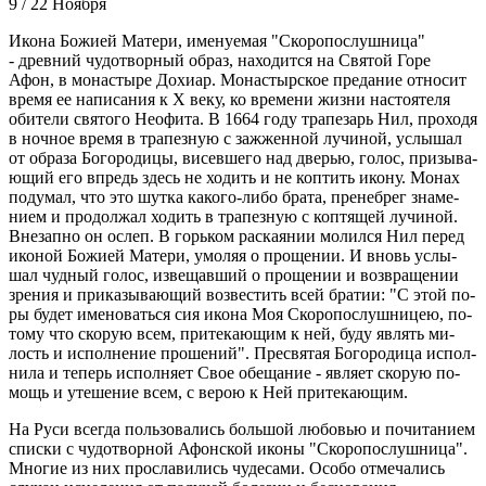
9 / 22 Ноября
Ико­на Бо­жи­ей Ма­те­ри, име­ну­е­мая "Ско­ро­по­слуш­ни­ца"
- древ­ний чу­до­твор­ный об­раз, на­хо­дит­ся на Свя­той Го­ре
Афон, в мо­на­сты­ре До­хи­ар. Мо­на­стыр­ское пре­да­ние от­но­сит
вре­мя ее на­пи­са­ния к Х ве­ку, ко вре­ме­ни жиз­ни на­сто­я­те­ля
оби­те­ли свя­то­го Нео­фи­та. В 1664 го­ду тра­пе­зарь Нил, про­хо­дя
в ноч­ное вре­мя в тра­пез­ную с за­жжен­ной лу­чи­ной, услы­шал
от об­ра­за Бо­го­ро­ди­цы, ви­сев­ше­го над две­рью, го­лос, при­зы­ва­
ю­щий его впредь здесь не хо­дить и не коп­тить ико­ну. Мо­нах
по­ду­мал, что это шут­ка ка­ко­го-ли­бо бра­та, пре­не­брег зна­ме­
ни­ем и про­дол­жал хо­дить в тра­пез­ную с коп­тя­щей лу­чи­ной.
Вне­зап­но он ослеп. В горь­ком рас­ка­я­нии мо­лил­ся Нил пе­ред
ико­ной Бо­жи­ей Ма­те­ри, умо­ляя о про­ще­нии. И вновь услы­
шал чуд­ный го­лос, из­ве­щав­ший о про­ще­нии и воз­вра­ще­нии
зре­ния и при­ка­зы­ва­ю­щий воз­ве­стить всей бра­тии: "С этой по­
ры бу­дет име­но­вать­ся сия ико­на Моя Ско­ро­по­слуш­ни­цею, по­
то­му что ско­рую всем, при­те­ка­ю­щим к ней, бу­ду яв­лять ми­
лость и ис­пол­не­ние про­ше­ний". Пре­свя­тая Бо­го­ро­ди­ца ис­пол­
ни­ла и те­перь ис­пол­ня­ет Свое обе­ща­ние - яв­ля­ет ско­рую по­
мощь и уте­ше­ние всем, с ве­рою к Ней при­те­ка­ю­щим.
На Ру­си все­гда поль­зо­ва­лись боль­шой лю­бо­вью и по­чи­та­ни­ем
спис­ки с чу­до­твор­ной Афон­ской ико­ны "Ско­ро­по­слуш­ни­ца".
Мно­гие из них про­сла­ви­лись чу­де­са­ми. Осо­бо от­ме­ча­лись