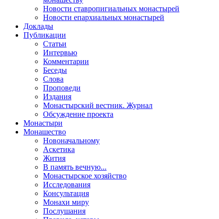
Новости ставропигиальных монастырей
Новости епархиальных монастырей
Доклады
Публикации
Статьи
Интервью
Комментарии
Беседы
Слова
Проповеди
Издания
Монастырский вестник. Журнал
Обсуждение проекта
Монастыри
Монашество
Новоначальному
Аскетика
Жития
В память вечную...
Монастырское хозяйство
Исследования
Консультация
Монахи миру
Послушания