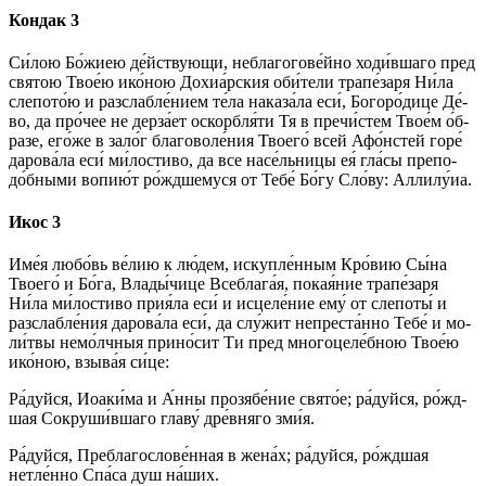
Кондак 3
Си́­лою Бо́­жиею де́йствующи, неблагогове́йно ходи́вшаго пред
свя­тою Твое́ю ико́­ною Дохиа́рския оби́­те­ли трапе́заря Ни́ла
слепото́ю и разслабле́нием те́­ла наказа́ла еси́, Бо­го­ро́­ди­це Де́­
во, да про́чее не дерза́ет оскорбля́ти Тя в пречи́стем Тво­е́м о́б­
ра­зе, его́­же в зало́г бла­го­во­ле́­ния Тво­его́ всей Афо́нстей го­ре́
да­ро­ва́­ла еси́ ми́­ло­сти­во, да все насе́льницы ея́ гла́сы пре­по­
до́б­ны­ми во­пи­ю́т ро́ждшемуся от Те­бе́ Бо́­гу Сло́­ву: Алли­лу́иа.
Икос 3
Име́я лю­бо́вь ве́­лию к лю́­дем, искупле́нным Кро́­вию Сы́­на
Тво­его́ и Бо́­га, Вла­ды́­чи­це Всеблага́я, по­кая́­ние трапе́заря
Ни́ла ми́­ло­сти­во прия́ла еси́ и ис­це­ле́­ние ему́ от слепоты́ и
разслабле́ния да­ро­ва́­ла еси́, да слу́жит непреста́нно Те­бе́ и мо­
ли́т­вы немо́лчныя прино́сит Ти пред многоцеле́бною Твое́ю
ико́­ною, взы­ва́я си́­це:
Ра́­дуй­ся, Иоаки́ма и А́нны прозябе́ние свято́е; ра́­дуй­ся, ро́жд­
шая Сокруши́вшаго гла­ву́ дре́в­ня­го зми́я.
Ра́­дуй­ся, Преблагослове́нная в же­на́х; ра́­дуй­ся, ро́жд­шая
нетле́нно Спа́­са душ на́­ших.