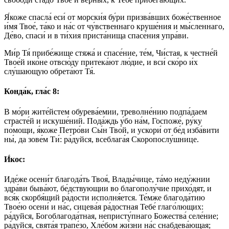
Я́коже спасла́ еси́ от морски́я бу́ри призва́вших боже́ственное
и́мя Твое́, та́ко и на́с от чу́вственнаго круше́ния и мы́сленнаго,
Де́во, спаси́ и в ти́хия приста́нища спасе́ния упра́ви.
Ми́р Тя́ прибе́жище стяжа́ и спасе́ние, те́м, Чи́стая, к честне́й
Твое́й ико́не отвсю́ду притека́ют лю́дие, и вси́ ско́ро и́х
слу́шающую обрета́ют Тя́.
Конда́к, гла́с 8:
В мо́ри жите́йстем обурева́емии, треволне́нию подпа́даем
страсте́й и искуше́ний. Пода́ждь у́бо на́м, Госпоже́, ру́ку
по́мощи, я́коже Петро́ви Сы́н Тво́й, и ускори́ от бе́д изба́вити
ны́, да зове́м Ти́: ра́дуйся, всеблага́я Скоропослу́шнице.
И́кос:
Иде́же осени́т благода́ть Твоя́, Влады́чице, та́мо неду́жнии
здра́ви быва́ют, бе́дствующии во благополу́чие прихо́дят, и
вся́к скорбя́щий ра́дости исполня́ется. Те́мже благода́тию
Твое́ю осени́ и на́с, сицева́я ра́достная Тебе́ глаго́лющих:
ра́дуйся, Богоблагода́тная, непристу́пнаго Божества́ селе́ние;
ра́дуйся, свята́я трапе́зо, Хле́бом жи́зни на́с снабдева́ющая;