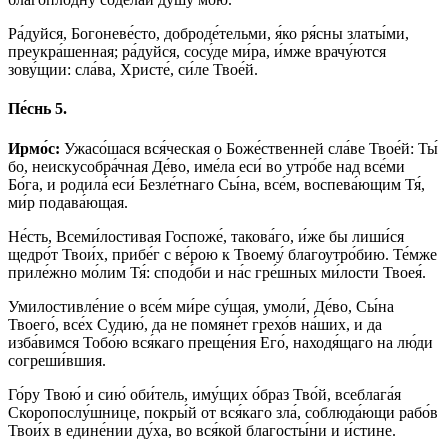
Ра́дуйся, Богоневе́сто, доброде́тельми, я́ко ря́сны златы́ми,
преукра́шенная; ра́дуйся, сосу́де ми́ра, и́мже врачу́ются
зову́щии: сла́ва, Христе́, си́ле Твое́й.
Пе́снь 5.
Ирмо́с:
Ужасо́шася вся́ческая о Боже́ственней сла́ве Твое́й: Ты́
бо, неискусобра́чная Де́во, име́ла еси́ во утро́бе над все́ми
Бо́га, и родила́ еси́ Безле́тнаго Сы́на, все́м, воспева́ющим Тя́,
ми́р подава́ющая.
Не́сть, Всеми́лостивая Госпоже́, такова́го, и́же бы лиши́ся
щедро́т Твои́х, прибе́г с ве́рою к Твоему́ благоутро́бию. Те́мже
приле́жно мо́лим Тя́: сподо́би и на́с гре́шных ми́лости Твоея́.
Умилостивле́ние о все́м ми́ре су́щая, умоли́, Де́во, Сы́на
Твоего́, все́х Судию́, да не помяне́т грехо́в на́ших, и да
изба́вимся Тобо́ю вся́каго преще́ния Его́, находя́щаго на лю́ди
согреши́вшия.
Го́ру Твою́ и сию́ оби́тель, иму́щих о́браз Тво́й, всеблага́я
Скоропослу́шнице, покры́й от вся́каго зла́, соблюда́ющи рабо́в
Твои́х в едине́нии ду́ха, во вся́кой благосты́ни и и́стине.