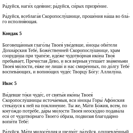
Ра́­дуй­ся, на­ги́х оде­я́ние; ра́­дуй­ся, си́­рых при­зре́­ние.
Ра́­дуй­ся, всеблага́я Скоропослу́шнице, про­ше́­ния на́­ша во бла́­
го исполня́ющая.
Кондак 5
Боговеща́нныя гла­го́­лы Твоея́ уве́девше, и́ноцы оби́­те­ли
Дохиа́рския Те­бе́, Боже́ственней Скоропослу́шнице, храм
сооруди́ша при трапе́зе, иде́­же чудотво́рная ико́­на Твоя́
пребыва́ет, Пре­чи́с­тая Де́­во, и вся ве́р­ныя утеша́ет зна́­мень­ми
Твоея́ ми́­лос­ти, ея́­же не лиши́ и нас смире́нных, по до́лгу Те­бе́
воспева́ющих, и во­пию́­щих чу­де́с Твор­цу́ Бо́­гу: Алли­лу́иа.
Икос 5
Ви́­дев­ше то́­ки чу­де́с, от свя­ты́я ико́­ны Твоея́
Скоропослу́шницы источа́емыя, вси и́ноцы Горы́ Афо́нския
стека́хуся к ней на по­кло­не­ние. Ты же, Ма́­ти Бо́­жия, всем, по
коего́ждо потре́бе, да́ры ми́­лос­ти Твоея́ не­ос­ку́д­но подава́ла
еси́ от чудотво́рнаго Тво­его́ о́браза, под­ви­зая бла­го­да́р­но
вопи́ти Те­бе́:
Ра́­дуй­ся, Ма́­ти ми­ло­се́р­дия и щед­ро́т; ра́­дуй­ся, оду­шев­ле́н­ный