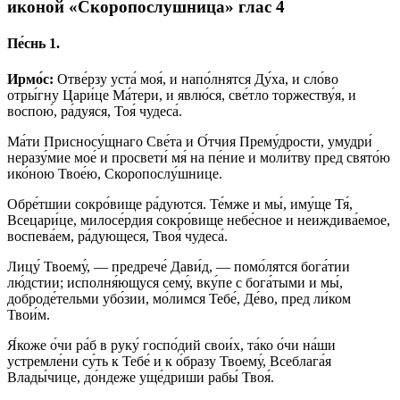
иконой «Скоропослушница» глас 4
Пе́снь 1.
Ирмо́с:
Отве́рзу уста́ моя́, и напо́лнятся Ду́ха, и сло́во
отры́гну Цари́це Ма́тери, и явлю́ся, све́тло торжеству́я, и
воспою́, ра́дуяся, Тоя́ чудеса́.
Ма́ти Присносу́щнаго Све́та и О́тчия Прему́дрости, умудри́
неразу́мие мое́ и просвети́ мя́ на пе́ние и моли́тву пред свято́ю
ико́ною Твое́ю, Скоропослу́шнице.
Обре́тшии сокро́вище ра́дуются. Те́мже и мы́, иму́ще Тя́,
Всецари́це, милосе́рдия сокро́вище небе́сное и неиждива́емое,
воспева́ем, ра́дующеся, Твоя́ чудеса́.
Лицу́ Твоему́, — предрече́ Дави́д, — помо́лятся бога́тии
лю́дстии; исполня́ющуся сему́, вку́пе с бога́тыми и мы́,
доброде́тельми убо́зии, мо́лимся Тебе́, Де́во, пред ли́ком
Твои́м.
Я́коже о́чи ра́б в руку́ госпо́дий свои́х, та́ко о́чи на́ши
устремле́ни су́ть к Тебе́ и к о́бразу Твоему́, Всеблага́я
Влады́чице, до́ндеже уще́дриши рабы́ Твоя́.