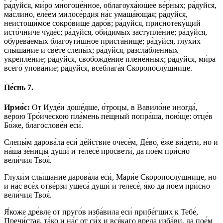
ра́дуйся, ми́ро многоце́нное, облагоуха́ющее ве́рных; ра́дуйся,
ма́слино, еле́ем милосе́рдия на́с умаща́ющая; ра́дуйся,
неистощи́мое сокро́вище даро́в; ра́дуйся, приснотеку́щий
исто́чниче чуде́с; ра́дуйся, оби́димых заступле́ние; ра́дуйся,
обурева́емых благоути́шное приста́нище; ра́дуйся, глухи́х
слы́шание и све́те слепы́х; ра́дуйся, разсла́бленных
укрепле́ние; ра́дуйся, свобожде́ние плене́нных; ра́дуйся, ми́ра
всего́ упова́ние; ра́дуйся, всеблага́я Скоропослу́шнице.
Пе́снь 7.
Ирмо́с:
От Иуде́и доше́дше, о́троцы, в Вавило́не иногда́,
ве́рою Тро́ическою пла́мень пе́щный попра́ша, пою́ще: отце́в
Бо́же, благослове́н еси́.
Слепы́м дарова́ла еси́ де́йствие очесе́м, Де́во, е́же ви́дети, но и
на́ша зе́ницы души́ и телесе́ просвети́, да пое́м при́сно
вели́чия Твоя́.
Глухи́м слы́шание дарова́ла еси́, Мари́е Скоропослу́шнице, но
и на́с все́х отве́рзи ушеса́ души́ и телесе́, я́ко да пое́м при́сно
вели́чия Твоя́.
Я́коже дре́вле от пруго́в изба́вила еси́ прибе́гших к Тебе́,
Пречи́стая, та́ко и на́с от си́х и вся́каго вре́да изба́ви, да пое́м