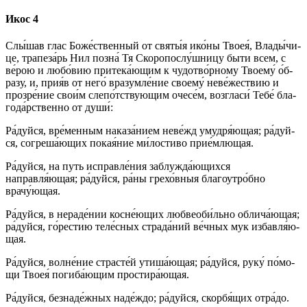
Икос 4
Слы́шав глас Бо­же́ст­вен­ный от свя­ты́я ико́­ны Твоея́, Вла­ды́­чи­
це, трапеза́рь Нил по­зна́ Тя Скоропослу́шницу бы­ти всем, с
ве́­рою и лю­бо́­вию при­те­ка́ю­щим к чудотво́рному Тво­ему́ о́б­
ра­зу, и, прия́в от не­го́ вразумле́ние сво­ему́ неве́жествию и
про­зре́­ние сво­и́м слепо́тствующим оче­се́м, возгласи́ Те­бе́ бла­
го­да́р­ствен­но от ду­ши́:
Ра́­дуй­ся, вре́менным наказа́нием неве́жд умудря́ющая; ра́­дуй­
ся, согреша́ющих по­кая́­ние ми́­ло­сти­во при­е́м­лю­щая.
Ра́­дуй­ся, на путь исправле́ния заблужда́ющихся
направля́ющая; ра́­дуй­ся, ра́­ны гре­хо́в­ныя бла­го­утро́б­но
врачу́ющая.
Ра́­дуй­ся, в нераде́нии косне́ющих любвеоби́льно об­ли­ча́ю­щая;
ра́­дуй­ся, го́рестию те­ле́с­ных страда́ний ве́ч­ных мук из­бав­ля́ю­
щая.
Ра́­дуй­ся, волне́ние страс­те́й утиша́ющая; ра́­дуй­ся, ру­ку́ по́­мо­
щи Твоея́ погиба́ющим простира́ющая.
Ра́­дуй­ся, безнаде́жных на­де́ж­до; ра́­дуй­ся, скор­бя́­щих от­ра́­до.