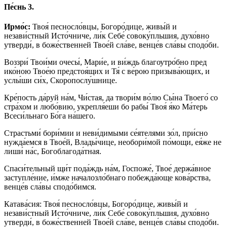
Пе́снь 3.
Ирмо́с:
Твоя́ песносло́вцы, Богоро́дице, живы́й и
незави́стный Исто́чниче, ли́к Себе́ совоку́пльшия, духо́вно
утверди́, в боже́ственней Твое́й сла́ве, венце́в сла́вы сподо́би.
Воззри́ Твои́ми очесы́, Мари́е, и ви́ждь благоутро́бно пред
ико́ною Твое́ю предстоя́щих и Тя́ с ве́рою призыва́ющих, и
услы́ши си́х, Скоропослу́шнице.
Кре́пость да́руй на́м, Чи́стая, да твори́м во́лю Сы́на Твоего́ со
стра́хом и любо́вию, укрепля́еши бо рабы́ Твоя́ я́ко Ма́терь
Всеси́льнаго Бо́га на́шего.
Страстьми́ бори́мии и неви́димыми се́ятелями зо́л, при́сно
нужда́емся в Твое́й, Влады́чице, необори́мой по́мощи, ея́же не
лиши́ на́с, Богоблагода́тная.
Спаси́тельный щи́т пода́ждь на́м, Госпоже́, Твое́ держа́вное
заступле́ние, и́мже началозло́бнаго побежда́юще кова́рства,
венце́в сла́вы сподо́бимся.
Катава́сия: Твоя́ песносло́вцы, Богоро́дице, живы́й и
незави́стный Исто́чниче, ли́к Себе́ совоку́пльшия, духо́вно
утверди́, в боже́ственней Твое́й сла́ве, венце́в сла́вы сподо́би.