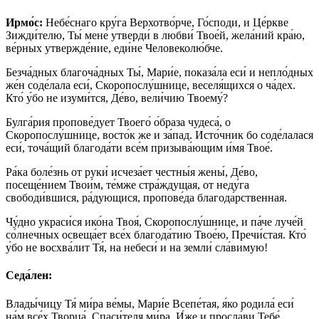
Ирмо́с:
Небе́снаго кру́га Верхотво́рче, Го́споди, и Це́ркве
Зижди́телю, Ты́ мене́ утверди́ в любви́ Твое́й, жела́ний кра́ю,
ве́рных утвержде́ние, еди́не Человеколю́бче.
Безча́дных благоча́дных Ты́, Мари́е, показа́ла еси́ и непло́дных
же́н соде́лала еси́, Скоропослу́шнице, веселя́щихся о ча́дех.
Кто́ у́бо не изуми́тся, Де́во, вели́чию Твоему́?
Булга́рия пропове́дует Твоего́ о́браза чудеса́, о
Скоропослу́шнице, восто́к же и за́пад. Исто́чник бо соде́лалася
еси́, точа́щий благода́ти все́м призыва́ющим и́мя Твое́.
Ра́ка боле́знь от руки́ исчеза́ет честны́я жены́, Де́во,
посеще́нием Твои́м, те́мже стра́ждущая, от неду́га
свободи́вшися, ра́дующися, пропове́да благода́рственная.
Чу́дно украси́ся ико́на Твоя́, Скоропослу́шнице, и па́че луче́й
со́лнечных освеща́ет все́х благода́тию Твое́ю, Пречи́стая. Кто́
у́бо не восхва́лит Тя́, на небеси́ и на земли́ сла́вимую!
Седа́лен:
Влады́чицу Тя́ ми́ра ве́мы, Мари́е Всепе́тая, я́ко родила́ еси́
на́м все́х Творца́, Спаси́теля ми́ра, И́же и просла́ви Тебе́,