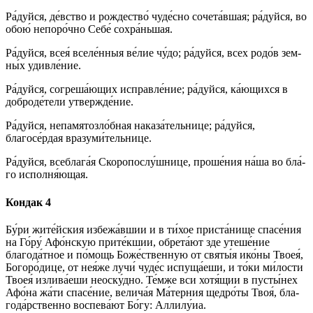
Ра́­дуй­ся, де́вство и рождество́ чу­де́с­но сочета́вшая; ра́­дуй­ся, во
обою́ непоро́чно Се­бе́ сохра́ньшая.
Ра́­дуй­ся, всея́ вселе́нныя ве́­лие чу́­до; ра́­дуй­ся, всех ро­до́в зем­
ны́х удив­ле́­ние.
Ра́­дуй­ся, согреша́ющих ис­прав­ле́­ние; ра́­дуй­ся, ка́ю­щих­ся в
доброде́тели утвер­жде́­ние.
Ра́­дуй­ся, непамятозло́бная наказа́тельнице; ра́­дуй­ся,
благосе́рдая вразуми́тельнице.
Ра́­дуй­ся, всеблага́я Скоропослу́шнице, про­ше́­ния на́­ша во бла́­
го исполня́ющая.
Кондак 4
Бу́ри жите́йския избежа́вшии и в ти́­хое при­ста́­ни­ще спа­се́­ния
на Го́ру́ Афо́нскую прите́кшии, обрета́ют зде уте­ше́­ние
благода́тное и по́­мощь Боже́ственную от свя­ты́я ико́­ны Твоея́,
Бо­го­ро́­ди­це, от нея́же лучи́ чу­де́с испуща́еши, и то́­ки ми́­лос­ти
Твоея́ излива́еши не­ос­ку́д­но. Те́м­же вси хотя́щии в пусты́нех
Афо́на жа́ти спа­се́­ние, велича́я Ма́терния щед­ро́­ты Твоя́, бла­
го­да́р­ствен­но вос­пе­ва́­ют Бо́­гу: Алли­лу́иа.