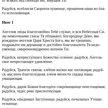
от вся́­ких бед сво­боди́ ны, зову́щия Ти:
Ра́­дуй­ся, всеблага́я Скоропослу́шнице, про­ше́­ния на́­ша во бла́­
го исполня́ющая.
Икос 1
А́н­ге­лов ли́­цы бла­го­го­ве́й­но Те­бе́ слу́жат, и вся Не­бе́с­ныя Си́­
лы немо́лчными гла́сы Тя ублажа́ют, Бо­го­ро́­ди­це Де́­во, я́ко
ро́ждшую а́н­ге­лов Ца­ря́ Хри­ста́ Бо́­га, мы же гре́ш­нии,
подража́ти им дерза́юще и досто́йно бла­го­хва­ли́ти Тя не­до­
уме́ю­ще, сми­рен­но­му́д­рен­но во­пи­е́м Ти:
Ра́­дуй­ся, непристу́пнаго Бо­же­ства́ се­ле́­ние; ра́­дуй­ся, А́н­гель­
ское непрестаю́щее удив­ле́­ние.
Ра́­дуй­ся, Трапе́зо свя­та́я, хле́бом жи́з­ни нас пита́ющая; ра́­дуй­
ся, ма́слино благопло́дная, еле́ем ми́­лос­ти серд­ца́ на́­ша
умаща́ющая.
Ра́­дуй­ся, да­ро́в Бо́­жия бла­го­да́­ти сокро́вищнице неистощи́мая;
ра́­дуй­ся, чу­де́с ре­ко́ приснотеку́щая.
Ра́­дуй­ся, оби́­ди­мых За­сту́п­ни­це; ра́­дуй­ся, пе­ча́ль­ных Уте́­ши­
тель­ни­це.