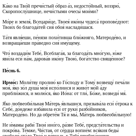
Ка́ко на Тво́й пречи́стый о́браз а́з, недосто́йный, воззрю́,
Скоропослу́шнице, нечи́стыми очесы́ мои́ми?
Мо́ре и земля́, Всецари́це, Твоея́ ико́ны чудеса́ пропове́дуют:
Твои́х бо благода́тей сия́ обоя́ наслади́шася.
Та́тя явля́еши, пе́нязи похи́тивша бли́жняго, Матероде́во, и
возвраща́еши пра́ведно сия́ иму́щему.
Что́ воздади́м Тебе́, Всеблага́я, за благода́ть мно́гую, ю́же
яви́ла еси́ на́м, дарова́в ико́ну Твою́, бога́тство свяще́нное?
Пе́снь 6.
Ирмо́с:
Моли́тву пролию́ ко Го́споду и Тому́ возвещу́ печа́ли
моя́, я́ко зо́л душа́ моя́ испо́лнися и живо́т мо́й а́ду
прибли́жися, и молю́ся, я́ко Ио́на: от тли́, Бо́же, возведи́ мя́.
Я́ко любвеоби́льная Ма́терь я́вльшися, призыва́ла еси́ о́трока к
Себе́, до́ндеже изба́вила еси́ от руки́ разбо́йников,
Матероде́во. Но да обрете́м Тя́ и мы́, Ма́терь любвеоби́льную!
Не и́мамы раби́ Твои́ ино́го, ра́зве Тебе́, предста́тельства и
покро́ва. Те́мже, Чи́стая, от се́рдца вопие́м: вся́кия беды́
свободи́ ста́до Твое́ и ве́рных, к Тебе́ прибега́ющих.