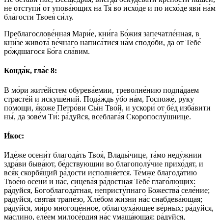
не отступи́ от упова́ющих на Тя́ во исхо́де и по исхо́де яви́ на́м
бла́гости Твоея́ си́лу.
Преблагослове́нная Мари́е, кни́га Бо́жия запечатле́нная, в
кни́зе живота́ ве́чнаго написа́тися на́м сподо́би, да от Тебе́
ро́ждшагося Бо́га сла́вим.
Конда́к, гла́с 8:
В мо́ри жите́йстем обурева́емии, треволне́нию подпа́даем
страсте́й и искуше́ний. Пода́ждь у́бо на́м, Госпоже́, ру́ку
по́мощи, я́коже Петро́ви Сы́н Тво́й, и ускори́ от бе́д изба́вити
ны́, да зове́м Ти́: ра́дуйся, всеблага́я Скоропослу́шнице.
И́кос:
Иде́же осени́т благода́ть Твоя́, Влады́чице, та́мо неду́жнии
здра́ви быва́ют, бе́дствующии во благополу́чие прихо́дят, и
вся́к скорбя́щий ра́дости исполня́ется. Те́мже благода́тию
Твое́ю осени́ и на́с, сицева́я ра́достная Тебе́ глаго́лющих:
ра́дуйся, Богоблагода́тная, непристу́пнаго Божества́ селе́ние;
ра́дуйся, свята́я трапе́зо, Хле́бом жи́зни на́с снабдева́ющая;
ра́дуйся, ми́ро многоце́нное, облагоуха́ющее ве́рных; ра́дуйся,
ма́слино, еле́ем милосе́рдия на́с умаща́ющая; ра́дуйся,