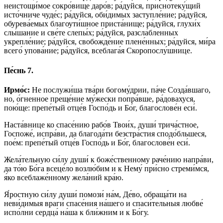
неистощи́мое сокро́вище даро́в; ра́дуйся, приснотеку́щий
исто́чниче чуде́с; ра́дуйся, оби́димых заступле́ние; ра́дуйся,
обурева́емых благоути́шное приста́нище; ра́дуйся, глухи́х
слы́шание и све́те слепы́х; ра́дуйся, разсла́бленных
укрепле́ние; ра́дуйся, свобожде́ние плене́нных; ра́дуйся, ми́ра
всего́ упова́ние; ра́дуйся, всеблага́я Скоропослу́шнице.
Пе́снь 7.
Ирмо́с:
Не послужи́ша тва́ри богому́дрии, па́че Созда́вшаго,
но, о́гненное преще́ние му́жески попра́вше, ра́довахуся,
пою́ще: препе́тый отце́в Госпо́дь и Бо́г, благослове́н еси́.
Наста́внице ко спасе́нию рабо́в Твои́х, души́ трича́стное,
Госпоже́, испра́ви, да благода́ти безстра́стия сподо́бльшеся,
пое́м: препе́тый отце́в Госпо́дь и Бо́г, благослове́н еси́.
Жела́тельную си́лу души́ к боже́ственному раче́нию напра́ви,
да то́ю Бо́га всеце́ло возлю́бим и к Нему́ при́сно стреми́мся,
я́ко всеблаже́нному жела́ний кра́ю.
Я́ростную си́лу души́ помози́ на́м, Де́во, обраща́ти на
неви́димыя враги́ спасе́ния на́шего и спаси́тельныя любве́
испо́лни сердца́ на́ша к бли́жним и к Бо́гу.