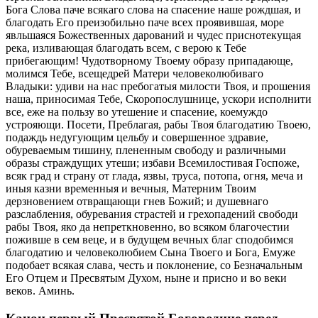
Бога Слова паче всякаго слова на спасение наше рождшая, и
благодать Его преизобильно паче всех проявившая, море
явльшаяся Божественных дарований и чудес приснотекущая
река, изливающая благодать всем, с верою к Тебе
прибегающим! Чудотворному Твоему образу припадающе,
молимся Тебе, всещедрей Матери человеколюбиваго
Владыки: удиви на нас пребогатыя милости Твоя, и прошения
наша, приносимая Тебе, Скоропослушнице, ускори исполнити
все, еже на пользу во утешение и спасение, коемуждо
устрояющи. Посети, Преблагая, рабы Твоя благодатию Твоею,
подаждь недугующим цельбу и совершенное здравие,
обуреваемым тишину, плененным свободу и различными
образы страждущих утеши; избави Всемилостивая Госпоже,
всяк град и страну от глада, язвы, труса, потопа, огня, меча и
иныя казни временныя и вечныя, Матерним Твоим
дерзновением отвращающи гнев Божий; и душевнаго
разслабления, обуревания страстей и грехопадений свободи
рабы Твоя, яко да непреткновенно, во всяком благочестии
поживше в сем веце, и в будущем вечных благ сподобимся
благодатию и человеколюбием Сына Твоего и Бога, Емуже
подобает всякая слава, честь и поклонение, со Безначальным
Его Отцем и Пресвятым Духом, ныне и присно и во веки
веков. Аминь.