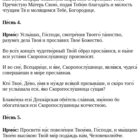
Пречи́стую Ма́терь Свою́, подая́ Тобо́ю благода́ть и ми́лость
чту́щим Тя́ и моля́щимся Тебе́, Богоро́дице.
Пе́снь 4.
Ирмо́с:
Услы́шах, Го́споди, смотре́ния Твоего́ та́инство,
разуме́х дела́ Твоя́ и просла́вих Твое́ Божество́.
Во все́х конце́х чудотво́рный Тво́й о́браз просла́вися, и ны́не
вси́ уста́ми Скоропослу́шницу произно́сят.
И во сне́, Всецари́це, и я́ве, Скоропослу́шнице, явля́яся, чудеса́
соверша́еши в ми́ре пресла́вная.
Кто́ Твое́, Де́во, и́мя в ну́жде вся́кой призыва́ше, и ско́ро того́
не услы́шала еси́, я́ко Скоропослу́шница су́щая?
Блаже́нна еси́ Дохиа́рская оби́тель сла́вная, ико́ною бо
обогати́лася еси́ Скоропослу́шницы всечестно́ю.
Пе́снь 5.
Ирмо́с:
Просвети́ на́с повеле́нии Твои́ми, Го́споди, и мы́шцею
Твое́ю высо́кою Тво́й ми́р пода́ждь на́м, Человеколю́бче.