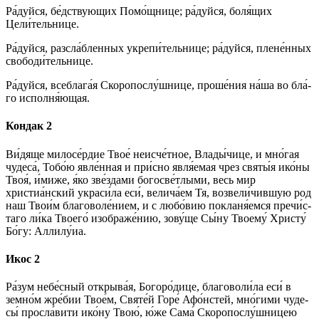
Ра́­дуй­ся, бе́дствующих По­мо́щ­ни­це; ра́­дуй­ся, бо­ля́­щих
Цели́тельнице.
Ра́­дуй­ся, разсла́бленных укрепи́тельнице; ра́­дуй­ся, плене́нных
свободи́тельнице.
Ра́­дуй­ся, всеблага́я Скоропослу́шнице, про­ше́­ния на́­ша во бла́­
го исполня́ющая.
Кондак 2
Ви́­дя­ще ми­ло­се́р­дие Твое́ не­ис­че́т­ное, Вла­ды́­чи­це, и мно́гая
чу­де­са́, То­бо́ю явле́нная и при́с­но явля́емая чрез свя­ты́я ико́­ны
Твоя́, и́ми­же, я́ко зве́здами богосве́тлыми, весь мир
христиа́нский украси́ла еси́, ве­ли­ча́­ем Тя, возвели́чившую род
наш Тво­и́м бла­го­во­ле́­ни­ем, и с лю­бо́­вию покланя́емся пре­чи́с­
та­го ли́­ка Тво­его́ изображе́нию, зо­ву́­ще Сы́­ну Тво­ему́ Хри­сту́
Бо́­гу: Алли­лу́иа.
Икос 2
Ра́­зум не­бе́с­ный открыва́я, Бо­го­ро́­ди­це, бла­го­во­ли́­ла еси́ в
земно́м жре́бии Тво­е́м, Свя­те́й Го­ре́ Афо́нстей, мно́­ги­ми чу­де­
сы́ просла́вити ико́­ну Твою́, ю́же Сама́ Скоропослу́шницею