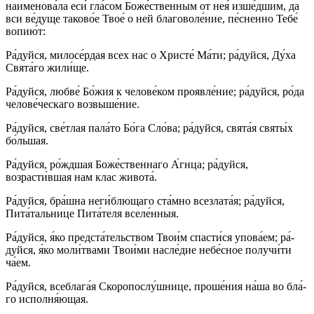
наименова́ла еси́ гла́сом Боже́ственным от нея́ изше́дшим, да
вси ве́­ду­ще та­ко­во́е Твое́ о ней благоволе́ние, пе́сненно Те­бе́
во­пи­ю́т:
Ра́­дуй­ся, ми­ло­се́р­дая всех нас о Хрис­те́ Ма́­ти; ра́­дуй­ся, Ду́­ха
Свя­та́­го жи­ли́­ще.
Ра́­дуй­ся, люб­ве́ Бо́­жия к че­ло­ве́­ком проявле́ние; ра́­дуй­ся, ро́­да
че­ло­ве́­чес­ка­го возвыше́ние.
Ра́­дуй­ся, све́т­лая па­ла́­то Бо́­га Сло́ва; ра́­дуй­ся, свя­та́я свя­ты́х
бо́льшая.
Ра́­дуй­ся, ро́жд­шая Бо­же́ст­вен­на­го А́гнца; ра́­дуй­ся,
возрасти́вшая нам клас жи­во­та́.
Ра́­дуй­ся, бра́шна неги́блющаго ста́мно всезлата́я; ра́­дуй­ся,
Пита́тальнице Пита́теля вселе́нныя.
Ра́­дуй­ся, я́ко пред­ста́­тель­ством Тво­и́м спас­ти́­ся упо­ва́­ем; ра́­
дуй­ся, я́ко мо­ли́т­ва­ми Тво­и́ми насле́дие не­бе́с­ное получи́ти
ча́ем.
Ра́­дуй­ся, всеблага́я Скоропослу́шнице, про­ше́­ния на́­ша во бла́­
го исполня́ющая.