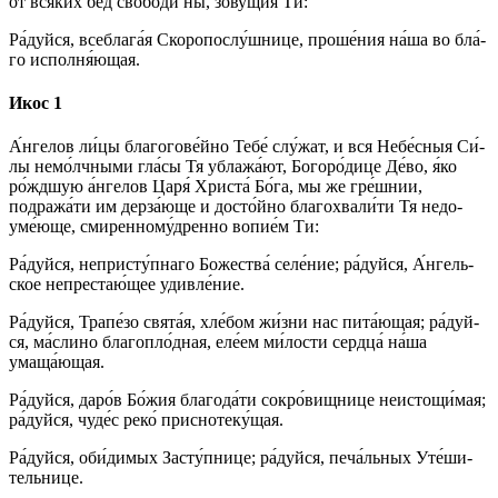
от вся́­ких бед сво­боди́ ны, зову́щия Ти:
Ра́­дуй­ся, всеблага́я Скоропослу́шнице, про­ше́­ния на́­ша во бла́­
го исполня́ющая.
Икос 1
А́н­ге­лов ли́­цы бла­го­го­ве́й­но Те­бе́ слу́жат, и вся Не­бе́с­ныя Си́­
лы немо́лчными гла́сы Тя ублажа́ют, Бо­го­ро́­ди­це Де́­во, я́ко
ро́ждшую а́н­ге­лов Ца­ря́ Хри­ста́ Бо́­га, мы же гре́ш­нии,
подража́ти им дерза́юще и досто́йно бла­го­хва­ли́ти Тя не­до­
уме́ю­ще, сми­рен­но­му́д­рен­но во­пи­е́м Ти:
Ра́­дуй­ся, непристу́пнаго Бо­же­ства́ се­ле́­ние; ра́­дуй­ся, А́н­гель­
ское непрестаю́щее удив­ле́­ние.
Ра́­дуй­ся, Трапе́зо свя­та́я, хле́бом жи́з­ни нас пита́ющая; ра́­дуй­
ся, ма́слино благопло́дная, еле́ем ми́­лос­ти серд­ца́ на́­ша
умаща́ющая.
Ра́­дуй­ся, да­ро́в Бо́­жия бла­го­да́­ти сокро́вищнице неистощи́мая;
ра́­дуй­ся, чу­де́с ре­ко́ приснотеку́щая.
Ра́­дуй­ся, оби́­ди­мых За­сту́п­ни­це; ра́­дуй­ся, пе­ча́ль­ных Уте́­ши­
тель­ни­це.