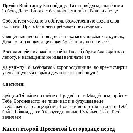
Ирмо́с:
Вои́стинну Богоро́дицу, Тя́ испове́дуем, спасе́ннии
Тобо́ю, Де́во Чи́стая, с безпло́тными ли́ки Тя́ велича́юще.
Собери́теся усе́рдно в оби́тель боже́ственную арха́нгелов,
боля́щии: Вра́чь бо в не́й пребыва́ет безме́здный.
Свяще́нная ико́на Твоя́ друга́я показа́ся Силоа́мская купе́ль,
Де́во, очища́ющая и целя́щая боле́зни души́ и телесе́.
Воспламеня́ет мя́ раче́ние зре́ти Твоего́ о́браза благода́тную
ле́поту, и насыще́ния не и́мам велича́ти Тя́!
Да уви́жду Тя́, всеблага́я Скоропослу́шнице, во вре́мя сме́рти
утеша́ющую мя́ и зра́ки де́монов отгоня́ющую!
Свети́лен:
Зря́щии Тя́ ны́не на ико́не с Предве́чным Младе́нцем, про́сим
Тебе́, Богоневе́сто: не лиши́ на́с и в бу́дущем ве́це
всеблаже́ннаго лицезре́ния Твоего́ и воплоти́вшагося от Тебе́
Сы́на Бо́жия, да со благоугоди́вшими Ему́ и́мя Его́ и Твое́
велича́ем.
Канон второй Пресвятой Богородице перед