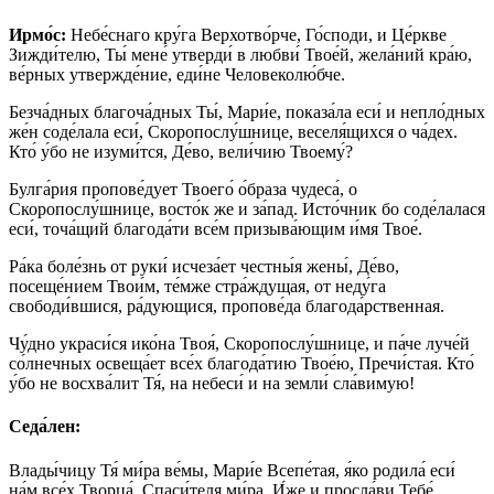
Ирмо́с:
Небе́снаго кру́га Верхотво́рче, Го́споди, и Це́ркве
Зижди́телю, Ты́ мене́ утверди́ в любви́ Твое́й, жела́ний кра́ю,
ве́рных утвержде́ние, еди́не Человеколю́бче.
Безча́дных благоча́дных Ты́, Мари́е, показа́ла еси́ и непло́дных
же́н соде́лала еси́, Скоропослу́шнице, веселя́щихся о ча́дех.
Кто́ у́бо не изуми́тся, Де́во, вели́чию Твоему́?
Булга́рия пропове́дует Твоего́ о́браза чудеса́, о
Скоропослу́шнице, восто́к же и за́пад. Исто́чник бо соде́лалася
еси́, точа́щий благода́ти все́м призыва́ющим и́мя Твое́.
Ра́ка боле́знь от руки́ исчеза́ет честны́я жены́, Де́во,
посеще́нием Твои́м, те́мже стра́ждущая, от неду́га
свободи́вшися, ра́дующися, пропове́да благода́рственная.
Чу́дно украси́ся ико́на Твоя́, Скоропослу́шнице, и па́че луче́й
со́лнечных освеща́ет все́х благода́тию Твое́ю, Пречи́стая. Кто́
у́бо не восхва́лит Тя́, на небеси́ и на земли́ сла́вимую!
Седа́лен:
Влады́чицу Тя́ ми́ра ве́мы, Мари́е Всепе́тая, я́ко родила́ еси́
на́м все́х Творца́, Спаси́теля ми́ра, И́же и просла́ви Тебе́,