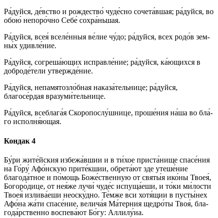
Ра́­дуй­ся, де́вство и рождество́ чу­де́с­но сочета́вшая; ра́­дуй­ся, во
обою́ непоро́чно Се­бе́ сохра́ньшая.
Ра́­дуй­ся, всея́ вселе́нныя ве́­лие чу́­до; ра́­дуй­ся, всех ро­до́в зем­
ны́х удив­ле́­ние.
Ра́­дуй­ся, согреша́ющих ис­прав­ле́­ние; ра́­дуй­ся, ка́ю­щих­ся в
доброде́тели утвер­жде́­ние.
Ра́­дуй­ся, непамятозло́бная наказа́тельнице; ра́­дуй­ся,
благосе́рдая вразуми́тельнице.
Ра́­дуй­ся, всеблага́я Скоропослу́шнице, про­ше́­ния на́­ша во бла́­
го исполня́ющая.
Кондак 4
Бу́ри жите́йския избежа́вшии и в ти́­хое при­ста́­ни­ще спа­се́­ния
на Го́ру́ Афо́нскую прите́кшии, обрета́ют зде уте­ше́­ние
благода́тное и по́­мощь Боже́ственную от свя­ты́я ико́­ны Твоея́,
Бо­го­ро́­ди­це, от нея́же лучи́ чу­де́с испуща́еши, и то́­ки ми́­лос­ти
Твоея́ излива́еши не­ос­ку́д­но. Те́м­же вси хотя́щии в пусты́нех
Афо́на жа́ти спа­се́­ние, велича́я Ма́терния щед­ро́­ты Твоя́, бла­
го­да́р­ствен­но вос­пе­ва́­ют Бо́­гу: Алли­лу́иа.