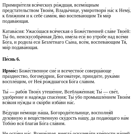
Примири́теля вся́ческих ро́ждшая, всемо́щным
предста́тельством Твои́м, Влады́чице, умиротвори́ на́с к Нему́,
к бли́жним и к себе́ сами́м, я́ко воспева́ющим Тя́ ми́р
подава́ющая.
Катава́сия: Ужасо́шася вся́ческая о Боже́ственней сла́ве Твое́й:
Ты́ бо, неискусобра́чная Де́во, име́ла еси́ во утро́бе над все́ми
Бо́га, и родила́ еси́ Безле́тнаго Сы́на, все́м, воспева́ющим Тя́,
ми́р подава́ющая.
Пе́снь 6.
Ирмо́с:
Боже́ственное сие́ и всечестно́е соверша́юще
пра́зднество, богому́дрии, Богома́тере, прииди́те, рука́ми
воспле́щим, от Нея́ ро́ждшагося Бо́га сла́вим.
Ты́ — рабо́в Твои́х утеше́ние, Всеблаже́нная; Ты́ — све́т,
удобре́ние и наде́жда спасе́ния; Ты́ у́бо промышле́нием Твои́м
вся́кия ну́жды и ско́рби изба́ви на́с.
Ве́дущи не́мощи на́ша, Богороди́тельнице, восполня́й
духо́вную и веще́ственную ску́дость на́шу, да подаю́щаго на́м
Тобо́ю вся́ блага́я Бо́га сла́вим.
Не оста́ви на́с, Всеще́драя, внегда́ оскудева́ти кре́пости на́шей,