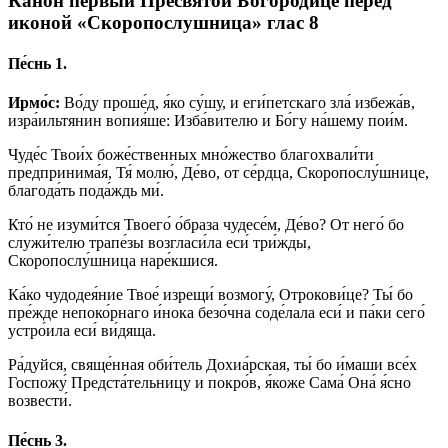
Канон первый Пресвятой Богородице перед
иконой «Скоропослушница» глас 8
Пе́снь 1.
Ирмо́с:
Во́ду проше́д, я́ко су́шу, и еги́петскаго зла́ избежа́в,
изра́ильтянин вопия́ше: Изба́вителю и Бо́гу на́шему пои́м.
Чуде́с Твои́х боже́ственных мно́жество благохвали́ти
предпринима́я, Тя́ молю́, Де́во, от се́рдца, Скоропослу́шнице,
благода́ть пода́ждь ми́.
Кто́ не изуми́тся Твоего́ о́браза чудесе́м, Де́во? От него́ бо
служи́телю трапе́зы возгласи́ла еси́ три́жды,
Скоропослу́шница наре́кшися.
Ка́ко чудодея́ние Твое́ изрещи́ возмогу́, Отрокови́це? Ты́ бо
пре́жде непоко́рнаго и́нока безо́чна соде́лала еси́ и па́ки сего́
устро́ила еси́ ви́дяща.
Ра́дуйся, свяще́нная оби́тель Дохиа́рская, ты́ бо и́маши все́х
Госпожу́ Предста́тельницу и покро́в, я́коже Сама́ Она́ я́сно
возвести́.
Пе́снь 3.