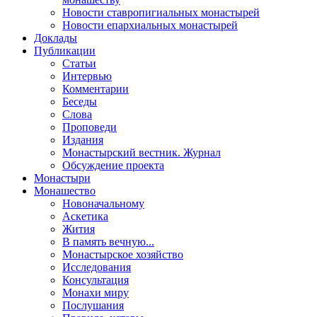
Новости ставропигиальных монастырей
Новости епархиальных монастырей
Доклады
Публикации
Статьи
Интервью
Комментарии
Беседы
Слова
Проповеди
Издания
Монастырский вестник. Журнал
Обсуждение проекта
Монастыри
Монашество
Новоначальному
Аскетика
Жития
В память вечную...
Монастырское хозяйство
Исследования
Консультация
Монахи миру
Послушания