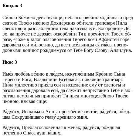
Кондак 3
Си́­лою Бо́­жиею де́йствующи, неблагогове́йно ходи́вшаго пред
свя­тою Твое́ю ико́­ною Дохиа́рския оби́­те­ли трапе́заря Ни́ла
слепото́ю и разслабле́нием те́­ла наказа́ла еси́, Бо­го­ро́­ди­це Де́­
во, да про́чее не дерза́ет оскорбля́ти Тя в пречи́стем Тво­е́м о́б­
ра­зе, его́­же в зало́г бла­го­во­ле́­ния Тво­его́ всей Афо́нстей го­ре́
да­ро­ва́­ла еси́ ми́­ло­сти­во, да все насе́льницы ея́ гла́сы пре­по­
до́б­ны­ми во­пи­ю́т ро́ждшемуся от Те­бе́ Бо́­гу Сло́­ву: Алли­лу́иа.
Икос 3
Име́я лю­бо́вь ве́­лию к лю́­дем, искупле́нным Кро́­вию Сы́­на
Тво­его́ и Бо́­га, Вла­ды́­чи­це Всеблага́я, по­кая́­ние трапе́заря
Ни́ла ми́­ло­сти­во прия́ла еси́ и ис­це­ле́­ние ему́ от слепоты́ и
разслабле́ния да­ро­ва́­ла еси́, да слу́жит непреста́нно Те­бе́ и мо­
ли́т­вы немо́лчныя прино́сит Ти пред многоцеле́бною Твое́ю
ико́­ною, взы­ва́я си́­це:
Ра́­дуй­ся, Иоаки́ма и А́нны прозябе́ние свято́е; ра́­дуй­ся, ро́жд­
шая Сокруши́вшаго гла­ву́ дре́в­ня­го зми́я.
Ра́­дуй­ся, Преблагослове́нная в же­на́х; ра́­дуй­ся, ро́жд­шая
нетле́нно Спа́­са душ на́­ших.