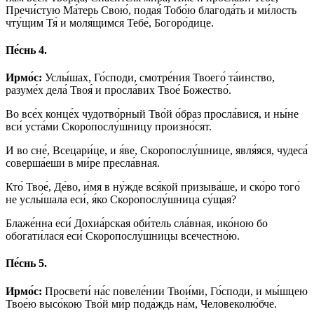
Пречи́стую Ма́терь Свою́, подая́ Тобо́ю благода́ть и ми́лость
чту́щим Тя́ и моля́щимся Тебе́, Богоро́дице.
Пе́снь 4.
Ирмо́с:
Услы́шах, Го́споди, смотре́ния Твоего́ та́инство,
разуме́х дела́ Твоя́ и просла́вих Твое́ Божество́.
Во все́х конце́х чудотво́рный Тво́й о́браз просла́вися, и ны́не
вси́ уста́ми Скоропослу́шницу произно́сят.
И во сне́, Всецари́це, и я́ве, Скоропослу́шнице, явля́яся, чудеса́
соверша́еши в ми́ре пресла́вная.
Кто́ Твое́, Де́во, и́мя в ну́жде вся́кой призыва́ше, и ско́ро того́
не услы́шала еси́, я́ко Скоропослу́шница су́щая?
Блаже́нна еси́ Дохиа́рская оби́тель сла́вная, ико́ною бо
обогати́лася еси́ Скоропослу́шницы всечестно́ю.
Пе́снь 5.
Ирмо́с:
Просвети́ на́с повеле́нии Твои́ми, Го́споди, и мы́шцею
Твое́ю высо́кою Тво́й ми́р пода́ждь на́м, Человеколю́бче.