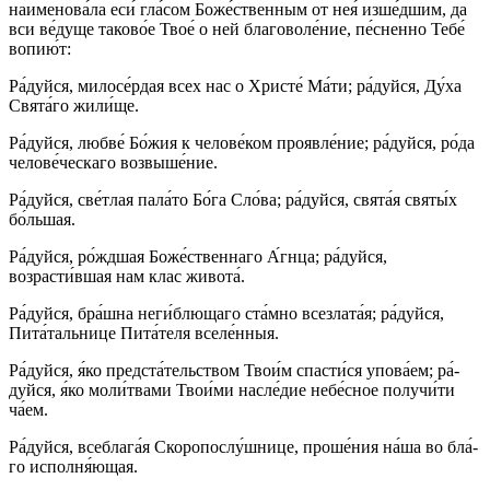
наименова́ла еси́ гла́сом Боже́ственным от нея́ изше́дшим, да
вси ве́­ду­ще та­ко­во́е Твое́ о ней благоволе́ние, пе́сненно Те­бе́
во­пи­ю́т:
Ра́­дуй­ся, ми­ло­се́р­дая всех нас о Хрис­те́ Ма́­ти; ра́­дуй­ся, Ду́­ха
Свя­та́­го жи­ли́­ще.
Ра́­дуй­ся, люб­ве́ Бо́­жия к че­ло­ве́­ком проявле́ние; ра́­дуй­ся, ро́­да
че­ло­ве́­чес­ка­го возвыше́ние.
Ра́­дуй­ся, све́т­лая па­ла́­то Бо́­га Сло́ва; ра́­дуй­ся, свя­та́я свя­ты́х
бо́льшая.
Ра́­дуй­ся, ро́жд­шая Бо­же́ст­вен­на­го А́гнца; ра́­дуй­ся,
возрасти́вшая нам клас жи­во­та́.
Ра́­дуй­ся, бра́шна неги́блющаго ста́мно всезлата́я; ра́­дуй­ся,
Пита́тальнице Пита́теля вселе́нныя.
Ра́­дуй­ся, я́ко пред­ста́­тель­ством Тво­и́м спас­ти́­ся упо­ва́­ем; ра́­
дуй­ся, я́ко мо­ли́т­ва­ми Тво­и́ми насле́дие не­бе́с­ное получи́ти
ча́ем.
Ра́­дуй­ся, всеблага́я Скоропослу́шнице, про­ше́­ния на́­ша во бла́­
го исполня́ющая.