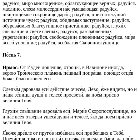
ра́дуйся, ми́ро многоце́нное, облагоуха́ющее ве́рных; ра́дуйся,
ма́слино, еле́ем милосе́рдия на́с умаща́ющая; ра́дуйся,
неистощи́мое сокро́вище даро́в; ра́дуйся, приснотеку́щий
исто́чниче чуде́с; ра́дуйся, оби́димых заступле́ние; ра́дуйся,
обурева́емых благоути́шное приста́нище; ра́дуйся, глухи́х
слы́шание и све́те слепы́х; ра́дуйся, разсла́бленных
укрепле́ние; ра́дуйся, свобожде́ние плене́нных; ра́дуйся, ми́ра
всего́ упова́ние; ра́дуйся, всеблага́я Скоропослу́шнице.
Пе́снь 7.
Ирмо́с:
От Иуде́и доше́дше, о́троцы, в Вавило́не иногда́,
ве́рою Тро́ическою пла́мень пе́щный попра́ша, пою́ще: отце́в
Бо́же, благослове́н еси́.
Слепы́м дарова́ла еси́ де́йствие очесе́м, Де́во, е́же ви́дети, но и
на́ша зе́ницы души́ и телесе́ просвети́, да пое́м при́сно
вели́чия Твоя́.
Глухи́м слы́шание дарова́ла еси́, Мари́е Скоропослу́шнице, но
и на́с все́х отве́рзи ушеса́ души́ и телесе́, я́ко да пое́м при́сно
вели́чия Твоя́.
Я́коже дре́вле от пруго́в изба́вила еси́ прибе́гших к Тебе́,
Пречи́стая, та́ко и на́с от си́х и вся́каго вре́да изба́ви, да пое́м