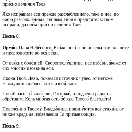
при́сно вели́чия Твоя́.
Я́ко испра́вила еси́ пре́жде разсла́бленнаго, та́ко и на́с, по
обою́ разсла́бленных, те́плым Твои́м предста́тельством
испра́ви, да пое́м при́сно вели́чия Твоя́.
Пе́снь 8.
Ирмо́с:
Царя́ Небе́снаго, Его́же пою́т во́и а́нгельстии, хвали́те
и превозноси́те во вся́ ве́ки.
От вся́ких боле́зней, Скоропослу́шнице, на́с изба́ви, я́коже от
си́х мно́гих изба́вила еси́.
Ико́на Твоя́, Де́во, показа́ся исто́чник чуде́с, от него́же
жа́ждущии снабдева́ются изоби́льно.
Поги́бшаго Ты́ явля́еши, Госпоже́, и подае́ши ра́дость
обре́тшим. Ко́ль мно́гая е́сть о́браза Твоего́ благода́ть!
Повеле́нию Твоему́, Влады́чице, повину́ются вся́ стихи́и, от
ни́хже вре́да да избавля́еши Тя́ призыва́ющих.
Пе́снь 9.