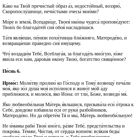
Ка́ко на Тво́й пречи́стый о́браз а́з, недосто́йный, воззрю́,
Скоропослу́шнице, нечи́стыми очесы́ мои́ми?
Мо́ре и земля́, Всецари́це, Твоея́ ико́ны чудеса́ пропове́дуют:
Твои́х бо благода́тей сия́ обоя́ наслади́шася.
Та́тя явля́еши, пе́нязи похи́тивша бли́жняго, Матероде́во, и
возвраща́еши пра́ведно сия́ иму́щему.
Что́ воздади́м Тебе́, Всеблага́я, за благода́ть мно́гую, ю́же
яви́ла еси́ на́м, дарова́в ико́ну Твою́, бога́тство свяще́нное?
Пе́снь 6.
Ирмо́с:
Моли́тву пролию́ ко Го́споду и Тому́ возвещу́ печа́ли
моя́, я́ко зо́л душа́ моя́ испо́лнися и живо́т мо́й а́ду
прибли́жися, и молю́ся, я́ко Ио́на: от тли́, Бо́же, возведи́ мя́.
Я́ко любвеоби́льная Ма́терь я́вльшися, призыва́ла еси́ о́трока к
Себе́, до́ндеже изба́вила еси́ от руки́ разбо́йников,
Матероде́во. Но да обрете́м Тя́ и мы́, Ма́терь любвеоби́льную!
Не и́мамы раби́ Твои́ ино́го, ра́зве Тебе́, предста́тельства и
покро́ва. Те́мже, Чи́стая, от се́рдца вопие́м: вся́кия беды́
свободи́ ста́до Твое́ и ве́рных, к Тебе́ прибега́ющих.