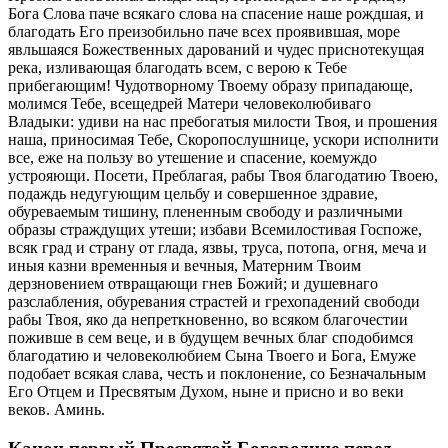
Бога Слова паче всякаго слова на спасение наше рождшая, и
благодать Его преизобильно паче всех проявившая, море
явльшаяся Божественных дарований и чудес приснотекущая
река, изливающая благодать всем, с верою к Тебе
прибегающим! Чудотворному Твоему образу припадающе,
молимся Тебе, всещедрей Матери человеколюбиваго
Владыки: удиви на нас пребогатыя милости Твоя, и прошения
наша, приносимая Тебе, Скоропослушнице, ускори исполнити
все, еже на пользу во утешение и спасение, коемуждо
устрояющи. Посети, Преблагая, рабы Твоя благодатию Твоею,
подаждь недугующим цельбу и совершенное здравие,
обуреваемым тишину, плененным свободу и различными
образы страждущих утеши; избави Всемилостивая Госпоже,
всяк град и страну от глада, язвы, труса, потопа, огня, меча и
иныя казни временныя и вечныя, Матерним Твоим
дерзновением отвращающи гнев Божий; и душевнаго
разслабления, обуревания страстей и грехопадений свободи
рабы Твоя, яко да непреткновенно, во всяком благочестии
поживше в сем веце, и в будущем вечных благ сподобимся
благодатию и человеколюбием Сына Твоего и Бога, Емуже
подобает всякая слава, честь и поклонение, со Безначальным
Его Отцем и Пресвятым Духом, ныне и присно и во веки
веков. Аминь.