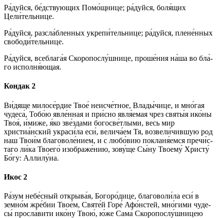
Ра́­дуй­ся, бе́дствующих По­мо́щ­ни­це; ра́­дуй­ся, бо­ля́­щих
Цели́тельнице.
Ра́­дуй­ся, разсла́бленных укрепи́тельнице; ра́­дуй­ся, плене́нных
свободи́тельнице.
Ра́­дуй­ся, всеблага́я Скоропослу́шнице, про­ше́­ния на́­ша во бла́­
го исполня́ющая.
Кондак 2
Ви́­дя­ще ми­ло­се́р­дие Твое́ не­ис­че́т­ное, Вла­ды́­чи­це, и мно́гая
чу­де­са́, То­бо́ю явле́нная и при́с­но явля́емая чрез свя­ты́я ико́­ны
Твоя́, и́ми­же, я́ко зве́здами богосве́тлыми, весь мир
христиа́нский украси́ла еси́, ве­ли­ча́­ем Тя, возвели́чившую род
наш Тво­и́м бла­го­во­ле́­ни­ем, и с лю­бо́­вию покланя́емся пре­чи́с­
та­го ли́­ка Тво­его́ изображе́нию, зо­ву́­ще Сы́­ну Тво­ему́ Хри­сту́
Бо́­гу: Алли­лу́иа.
Икос 2
Ра́­зум не­бе́с­ный открыва́я, Бо­го­ро́­ди­це, бла­го­во­ли́­ла еси́ в
земно́м жре́бии Тво­е́м, Свя­те́й Го­ре́ Афо́нстей, мно́­ги­ми чу­де­
сы́ просла́вити ико́­ну Твою́, ю́же Сама́ Скоропослу́шницею