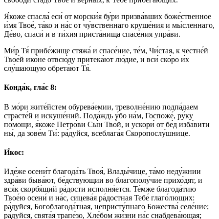
Я́коже спасла́ еси́ от морски́я бу́ри призва́вших боже́ственное
и́мя Твое́, та́ко и на́с от чу́вственнаго круше́ния и мы́сленнаго,
Де́во, спаси́ и в ти́хия приста́нища спасе́ния упра́ви.
Ми́р Тя́ прибе́жище стяжа́ и спасе́ние, те́м, Чи́стая, к честне́й
Твое́й ико́не отвсю́ду притека́ют лю́дие, и вси́ ско́ро и́х
слу́шающую обрета́ют Тя́.
Конда́к, гла́с 8:
В мо́ри жите́йстем обурева́емии, треволне́нию подпа́даем
страсте́й и искуше́ний. Пода́ждь у́бо на́м, Госпоже́, ру́ку
по́мощи, я́коже Петро́ви Сы́н Тво́й, и ускори́ от бе́д изба́вити
ны́, да зове́м Ти́: ра́дуйся, всеблага́я Скоропослу́шнице.
И́кос:
Иде́же осени́т благода́ть Твоя́, Влады́чице, та́мо неду́жнии
здра́ви быва́ют, бе́дствующии во благополу́чие прихо́дят, и
вся́к скорбя́щий ра́дости исполня́ется. Те́мже благода́тию
Твое́ю осени́ и на́с, сицева́я ра́достная Тебе́ глаго́лющих:
ра́дуйся, Богоблагода́тная, непристу́пнаго Божества́ селе́ние;
ра́дуйся, свята́я трапе́зо, Хле́бом жи́зни на́с снабдева́ющая;