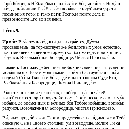
Горо́ Бо́жия, в Не́йже благоволи́ жи́ти Бо́г, моли́ся к Нему́ о
на́с, да по́мощию Его́ благо́е творя́ще, сподо́бимся узре́ти
преми́рныя го́ры и та́мо пе́ти: Го́спода по́йте дела́ и
превозноси́те Его́ во вся́ ве́ки.
Пе́снь 9.
Ирмо́с:
Вся́к земноро́дный да взыгра́ется, Ду́хом
просвеща́емь, да торжеству́ет же безпло́тных умо́в естество́,
почита́ющее свяще́нное торжество́ Богома́тере, и да вопие́т:
ра́дуйся, Всеблаже́нная Богоро́дице, Чи́стая Присноде́во.
Помяни́, Госпоже́, рабы́ Твоя́, любо́вию сла́вящия Тя́, услы́ши
моля́щихся к Тебе́ и моли́твами Твои́ми благоуве́тлива на́м
соде́лай Сы́на Твоего́ и Бо́га, зде́ и на стра́шном Суде́ Его́,
Всеблаже́нная Богоро́дице, Чи́стая Присноде́во.
Ра́досте а́нгелов и челове́ков, свобо́дны на́с печа́лей
жите́йских сотвори́ и хода́тайством Твои́м несконча́емых му́к
изба́ви, да вре́менных и ве́чных бе́д Тобо́ю избы́вше, вопие́м:
ра́дуйся, Всеблаже́нная Богоро́дице, Чи́стая Присноде́во.
Ви́димо пред о́бразом Твои́м предстоя́ще, неви́димо же к Тебе́,
одесну́ю Сы́на Твоего́ стоя́щей, у́м возводя́ще, мо́лим Ти́ ся́
приле́жно: сподо́битися на́м ра́йскаго блаже́нства умоли́,