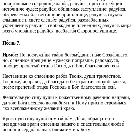
неистощи́мое сокро́вище даро́в; ра́дуйся, приснотеку́щий
исто́чниче чуде́с; ра́дуйся, оби́димых заступле́ние; ра́дуйся,
обурева́емых благоути́шное приста́нище; ра́дуйся, глухи́х
слы́шание и све́те слепы́х; ра́дуйся, разсла́бленных
укрепле́ние; ра́дуйся, свобожде́ние плене́нных; ра́дуйся, ми́ра
всего́ упова́ние; ра́дуйся, всеблага́я Скоропослу́шнице.
Пе́снь 7.
Ирмо́с:
Не послужи́ша тва́ри богому́дрии, па́че Созда́вшаго,
но, о́гненное преще́ние му́жески попра́вше, ра́довахуся,
пою́ще: препе́тый отце́в Госпо́дь и Бо́г, благослове́н еси́.
Наста́внице ко спасе́нию рабо́в Твои́х, души́ трича́стное,
Госпоже́, испра́ви, да благода́ти безстра́стия сподо́бльшеся,
пое́м: препе́тый отце́в Госпо́дь и Бо́г, благослове́н еси́.
Жела́тельную си́лу души́ к боже́ственному раче́нию напра́ви,
да то́ю Бо́га всеце́ло возлю́бим и к Нему́ при́сно стреми́мся,
я́ко всеблаже́нному жела́ний кра́ю.
Я́ростную си́лу души́ помози́ на́м, Де́во, обраща́ти на
неви́димыя враги́ спасе́ния на́шего и спаси́тельныя любве́
испо́лни сердца́ на́ша к бли́жним и к Бо́гу.