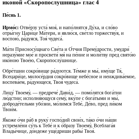
иконой «Скоропослушница» глас 4
Пе́снь 1.
Ирмо́с:
Отве́рзу уста́ моя́, и напо́лнятся Ду́ха, и сло́во
отры́гну Цари́це Ма́тери, и явлю́ся, све́тло торжеству́я, и
воспою́, ра́дуяся, Тоя́ чудеса́.
Ма́ти Присносу́щнаго Све́та и О́тчия Прему́дрости, умудри́
неразу́мие мое́ и просвети́ мя́ на пе́ние и моли́тву пред свято́ю
ико́ною Твое́ю, Скоропослу́шнице.
Обре́тшии сокро́вище ра́дуются. Те́мже и мы́, иму́ще Тя́,
Всецари́це, милосе́рдия сокро́вище небе́сное и неиждива́емое,
воспева́ем, ра́дующеся, Твоя́ чудеса́.
Лицу́ Твоему́, — предрече́ Дави́д, — помо́лятся бога́тии
лю́дстии; исполня́ющуся сему́, вку́пе с бога́тыми и мы́,
доброде́тельми убо́зии, мо́лимся Тебе́, Де́во, пред ли́ком
Твои́м.
Я́коже о́чи ра́б в руку́ госпо́дий свои́х, та́ко о́чи на́ши
устремле́ни су́ть к Тебе́ и к о́бразу Твоему́, Всеблага́я
Влады́чице, до́ндеже уще́дриши рабы́ Твоя́.