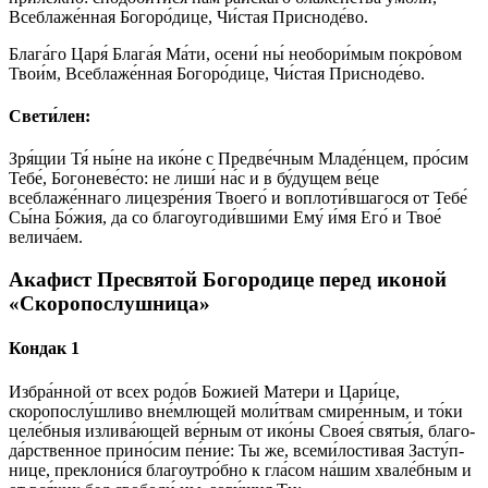
Всеблаже́нная Богоро́дице, Чи́стая Присноде́во.
Блага́го Царя́ Блага́я Ма́ти, осени́ ны́ необори́мым покро́вом
Твои́м, Всеблаже́нная Богоро́дице, Чи́стая Присноде́во.
Свети́лен:
Зря́щии Тя́ ны́не на ико́не с Предве́чным Младе́нцем, про́сим
Тебе́, Богоневе́сто: не лиши́ на́с и в бу́дущем ве́це
всеблаже́ннаго лицезре́ния Твоего́ и воплоти́вшагося от Тебе́
Сы́на Бо́жия, да со благоугоди́вшими Ему́ и́мя Его́ и Твое́
велича́ем.
Акафист Пресвятой Богородице перед иконой
«Скоропослушница»
Кондак 1
Из­бра́н­ной от всех ро­до́в Бо­жией Ма­те­ри и Ца­ри́­це,
скоропослу́шливо вне́млющей моли́твам сми­ре́н­ным, и то́­ки
це­ле́б­ныя излива́ющей ве́р­ным от ико́­ны Своея́ свя­ты́я, бла­го­
да́р­ствен­ное при­но́­сим пе́­ние: Ты же, все­ми́­лос­ти­вая За­сту́п­
ни­це, преклони́ся бла­го­утро́б­но к гла́сом на́­шим хвале́бным и