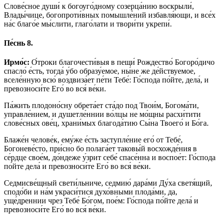
Слове́сное души́ к богоуго́дному созерца́нию воскрыли́,
Влады́чице, богопроти́вных помышле́ний избавля́ющи, и все́х
на́с благо́е мы́слити, глаго́лати и твори́ти укрепи́.
Пе́снь 8.
Ирмо́с:
О́троки благочести́выя в пещи́ Рождество́ Богоро́дичо
спасло́ е́сть, тогда́ у́бо образу́емое, ны́не же де́йствуемое,
вселе́нную всю́ воздвиза́ет пе́ти Тебе́: Го́спода по́йте, дела́, и
превозноси́те Его́ во вся́ ве́ки.
Па́жить плодоно́сну обрета́ет ста́до под Твои́м, Богома́ти,
управле́нием, и душетле́ннии во́лцы не мо́щны расхи́тити
слове́сных ове́ц, храни́мых благода́тию Сы́на Твоего́ и Бо́га.
Блаже́н челове́к, ему́же е́сть заступле́ние его́ от Тебе́,
Богоневе́сто, при́сно бо полага́ет таковы́й восхожде́ния в
се́рдце свое́м, до́ндеже у́зрит себе́ спасе́нна и воспое́т: Го́спода
по́йте дела́ и превозноси́те Его́ во вся́ ве́ки.
Седмисве́щный свети́льниче, седмию́ дара́ми Ду́ха светя́щий,
сподо́би и на́м украси́тися духо́вными плода́ми, да,
уще́дреннии чрез Тебе́ Бо́гом, пое́м: Го́спода по́йте дела́ и
превозноси́те Его́ во вся́ ве́ки.