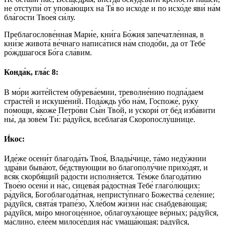
не отступи́ от упова́ющих на Тя́ во исхо́де и по исхо́де яви́ на́м
бла́гости Твоея́ си́лу.
Преблагослове́нная Мари́е, кни́га Бо́жия запечатле́нная, в
кни́зе живота́ ве́чнаго написа́тися на́м сподо́би, да от Тебе́
ро́ждшагося Бо́га сла́вим.
Конда́к, гла́с 8:
В мо́ри жите́йстем обурева́емии, треволне́нию подпа́даем
страсте́й и искуше́ний. Пода́ждь у́бо на́м, Госпоже́, ру́ку
по́мощи, я́коже Петро́ви Сы́н Тво́й, и ускори́ от бе́д изба́вити
ны́, да зове́м Ти́: ра́дуйся, всеблага́я Скоропослу́шнице.
И́кос:
Иде́же осени́т благода́ть Твоя́, Влады́чице, та́мо неду́жнии
здра́ви быва́ют, бе́дствующии во благополу́чие прихо́дят, и
вся́к скорбя́щий ра́дости исполня́ется. Те́мже благода́тию
Твое́ю осени́ и на́с, сицева́я ра́достная Тебе́ глаго́лющих:
ра́дуйся, Богоблагода́тная, непристу́пнаго Божества́ селе́ние;
ра́дуйся, свята́я трапе́зо, Хле́бом жи́зни на́с снабдева́ющая;
ра́дуйся, ми́ро многоце́нное, облагоуха́ющее ве́рных; ра́дуйся,
ма́слино, еле́ем милосе́рдия на́с умаща́ющая; ра́дуйся,