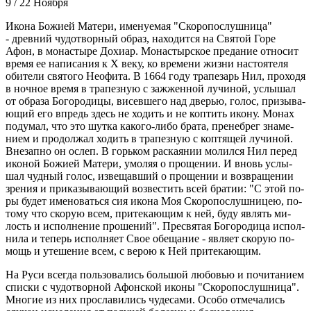
9 / 22 Ноября
Ико­на Бо­жи­ей Ма­те­ри, име­ну­е­мая "Ско­ро­по­слуш­ни­ца"
- древ­ний чу­до­твор­ный об­раз, на­хо­дит­ся на Свя­той Го­ре
Афон, в мо­на­сты­ре До­хи­ар. Мо­на­стыр­ское пре­да­ние от­но­сит
вре­мя ее на­пи­са­ния к Х ве­ку, ко вре­ме­ни жиз­ни на­сто­я­те­ля
оби­те­ли свя­то­го Нео­фи­та. В 1664 го­ду тра­пе­зарь Нил, про­хо­дя
в ноч­ное вре­мя в тра­пез­ную с за­жжен­ной лу­чи­ной, услы­шал
от об­ра­за Бо­го­ро­ди­цы, ви­сев­ше­го над две­рью, го­лос, при­зы­ва­
ю­щий его впредь здесь не хо­дить и не коп­тить ико­ну. Мо­нах
по­ду­мал, что это шут­ка ка­ко­го-ли­бо бра­та, пре­не­брег зна­ме­
ни­ем и про­дол­жал хо­дить в тра­пез­ную с коп­тя­щей лу­чи­ной.
Вне­зап­но он ослеп. В горь­ком рас­ка­я­нии мо­лил­ся Нил пе­ред
ико­ной Бо­жи­ей Ма­те­ри, умо­ляя о про­ще­нии. И вновь услы­
шал чуд­ный го­лос, из­ве­щав­ший о про­ще­нии и воз­вра­ще­нии
зре­ния и при­ка­зы­ва­ю­щий воз­ве­стить всей бра­тии: "С этой по­
ры бу­дет име­но­вать­ся сия ико­на Моя Ско­ро­по­слуш­ни­цею, по­
то­му что ско­рую всем, при­те­ка­ю­щим к ней, бу­ду яв­лять ми­
лость и ис­пол­не­ние про­ше­ний". Пре­свя­тая Бо­го­ро­ди­ца ис­пол­
ни­ла и те­перь ис­пол­ня­ет Свое обе­ща­ние - яв­ля­ет ско­рую по­
мощь и уте­ше­ние всем, с ве­рою к Ней при­те­ка­ю­щим.
На Ру­си все­гда поль­зо­ва­лись боль­шой лю­бо­вью и по­чи­та­ни­ем
спис­ки с чу­до­твор­ной Афон­ской ико­ны "Ско­ро­по­слуш­ни­ца".
Мно­гие из них про­сла­ви­лись чу­де­са­ми. Осо­бо от­ме­ча­лись