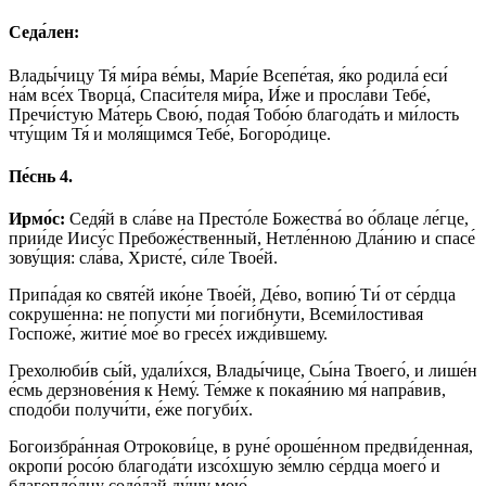
Седа́лен:
Влады́чицу Тя́ ми́ра ве́мы, Мари́е Всепе́тая, я́ко родила́ еси́
на́м все́х Творца́, Спаси́теля ми́ра, И́же и просла́ви Тебе́,
Пречи́стую Ма́терь Свою́, подая́ Тобо́ю благода́ть и ми́лость
чту́щим Тя́ и моля́щимся Тебе́, Богоро́дице.
Пе́снь 4.
Ирмо́с:
Седя́й в сла́ве на Престо́ле Божества́ во о́блаце ле́гце,
прии́де Иису́с Пребоже́ственный, Нетле́нною Дла́нию и спасе́
зову́щия: сла́ва, Христе́, си́ле Твое́й.
Припа́дая ко святе́й ико́не Твое́й, Де́во, вопию́ Ти́ от се́рдца
сокруше́нна: не попусти́ ми́ поги́бнути, Всеми́лостивая
Госпоже́, житие́ мое́ во гресе́х ижди́вшему.
Грехолюби́в сы́й, удали́хся, Влады́чице, Сы́на Твоего́, и лише́н
е́смь дерзнове́ния к Нему́. Те́мже к покая́нию мя́ напра́вив,
сподо́би получи́ти, е́же погуби́х.
Богоизбра́нная Отрокови́це, в руне́ ороше́нном предви́денная,
окропи́ росо́ю благода́ти изсо́хшую зе́млю се́рдца моего́ и
благопло́дну соде́лай ду́шу мою́.