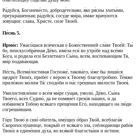
Ра́дуйся, Богоневе́сто, доброде́тельми, я́ко ря́сны златы́ми,
преукра́шенная; ра́дуйся, сосу́де ми́ра, и́мже врачу́ются
зову́щии: сла́ва, Христе́, си́ле Твое́й.
Пе́снь 5.
Ирмо́с:
Ужасо́шася вся́ческая о Боже́ственней сла́ве Твое́й: Ты́
бо, неискусобра́чная Де́во, име́ла еси́ во утро́бе над все́ми
Бо́га, и родила́ еси́ Безле́тнаго Сы́на, все́м, воспева́ющим Тя́,
ми́р подава́ющая.
Не́сть, Всеми́лостивая Госпоже́, такова́го, и́же бы лиши́ся
щедро́т Твои́х, прибе́г с ве́рою к Твоему́ благоутро́бию. Те́мже
приле́жно мо́лим Тя́: сподо́би и на́с гре́шных ми́лости Твоея́.
Умилостивле́ние о все́м ми́ре су́щая, умоли́, Де́во, Сы́на
Твоего́, все́х Судию́, да не помяне́т грехо́в на́ших, и да
изба́вимся Тобо́ю вся́каго преще́ния Его́, находя́щаго на лю́ди
согреши́вшия.
Го́ру Твою́ и сию́ оби́тель, иму́щих о́браз Тво́й, всеблага́я
Скоропослу́шнице, покры́й от вся́каго зла́, соблюда́ющи рабо́в
Твои́х в едине́нии ду́ха, во вся́кой благосты́ни и и́стине.