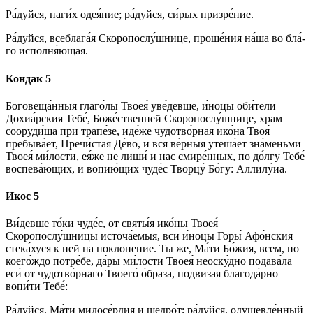
Ра́­дуй­ся, на­ги́х оде­я́ние; ра́­дуй­ся, си́­рых при­зре́­ние.
Ра́­дуй­ся, всеблага́я Скоропослу́шнице, про­ше́­ния на́­ша во бла́­
го исполня́ющая.
Кондак 5
Боговеща́нныя гла­го́­лы Твоея́ уве́девше, и́ноцы оби́­те­ли
Дохиа́рския Те­бе́, Боже́ственней Скоропослу́шнице, храм
сооруди́ша при трапе́зе, иде́­же чудотво́рная ико́­на Твоя́
пребыва́ет, Пре­чи́с­тая Де́­во, и вся ве́р­ныя утеша́ет зна́­мень­ми
Твоея́ ми́­лос­ти, ея́­же не лиши́ и нас смире́нных, по до́лгу Те­бе́
воспева́ющих, и во­пию́­щих чу­де́с Твор­цу́ Бо́­гу: Алли­лу́иа.
Икос 5
Ви́­дев­ше то́­ки чу­де́с, от свя­ты́я ико́­ны Твоея́
Скоропослу́шницы источа́емыя, вси и́ноцы Горы́ Афо́нския
стека́хуся к ней на по­кло­не­ние. Ты же, Ма́­ти Бо́­жия, всем, по
коего́ждо потре́бе, да́ры ми́­лос­ти Твоея́ не­ос­ку́д­но подава́ла
еси́ от чудотво́рнаго Тво­его́ о́браза, под­ви­зая бла­го­да́р­но
вопи́ти Те­бе́:
Ра́­дуй­ся, Ма́­ти ми­ло­се́р­дия и щед­ро́т; ра́­дуй­ся, оду­шев­ле́н­ный