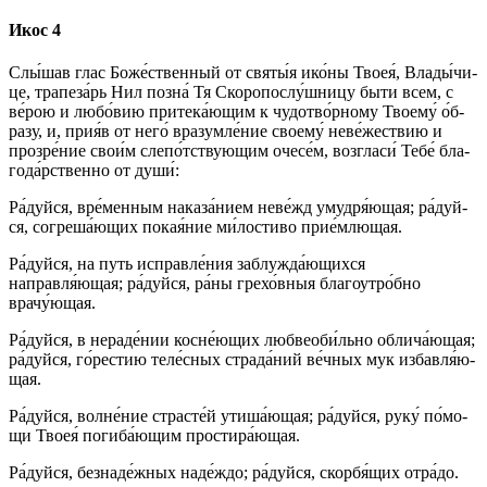
Икос 4
Слы́шав глас Бо­же́ст­вен­ный от свя­ты́я ико́­ны Твоея́, Вла­ды́­чи­
це, трапеза́рь Нил по­зна́ Тя Скоропослу́шницу бы­ти всем, с
ве́­рою и лю­бо́­вию при­те­ка́ю­щим к чудотво́рному Тво­ему́ о́б­
ра­зу, и, прия́в от не­го́ вразумле́ние сво­ему́ неве́жествию и
про­зре́­ние сво­и́м слепо́тствующим оче­се́м, возгласи́ Те­бе́ бла­
го­да́р­ствен­но от ду­ши́:
Ра́­дуй­ся, вре́менным наказа́нием неве́жд умудря́ющая; ра́­дуй­
ся, согреша́ющих по­кая́­ние ми́­ло­сти­во при­е́м­лю­щая.
Ра́­дуй­ся, на путь исправле́ния заблужда́ющихся
направля́ющая; ра́­дуй­ся, ра́­ны гре­хо́в­ныя бла­го­утро́б­но
врачу́ющая.
Ра́­дуй­ся, в нераде́нии косне́ющих любвеоби́льно об­ли­ча́ю­щая;
ра́­дуй­ся, го́рестию те­ле́с­ных страда́ний ве́ч­ных мук из­бав­ля́ю­
щая.
Ра́­дуй­ся, волне́ние страс­те́й утиша́ющая; ра́­дуй­ся, ру­ку́ по́­мо­
щи Твоея́ погиба́ющим простира́ющая.
Ра́­дуй­ся, безнаде́жных на­де́ж­до; ра́­дуй­ся, скор­бя́­щих от­ра́­до.