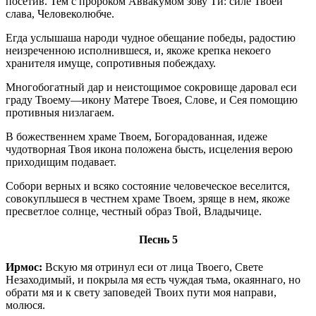
посетив. Тем с пророком Аввакумом зову Ти: силе Твоей
слава, Человеколюбче.
Егда услышаша народи чудное обещание победы, радостию
неизреченною исполнившеся, и, якоже крепка некоего
хранителя имуще, сопротивныя побеждаху.
Многобогатный дар и неистощимое сокровище даровал еси
граду Твоему—икону Матере Твоея, Слове, и Сея помощию
противныя низлагаем.
В божественнем храме Твоем, Богорадованная, идеже
чудотворная Твоя икона положена бысть, исцеления верою
приходищим подавает.
Собори верных и всяко состояние человеческое веселится,
совокупльшеся в честнем храме Твоем, зряще в нем, якоже
пресветлое солнце, честный образ Твой, Владычице.
Песнь 5
Ирмос:
Вскую мя отринул еси от лица Твоего, Свете
Незаходимый, и покрыла мя есть чуждая тьма, окаяннаго, но
обрати мя и к свету заповедей Твоих пути моя направи,
молюся.