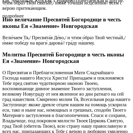
кая, Аба­лац­кая, Кур­ская, Се­ра­фи­мо-По­не­та­ев­ская и дру­гие.
чтим о́браз Твой святы́й,/ и́мже то́чиши исцеле́ния// всем с
ве́рою притека́ющим.
подробнее
Ино величание Пресвятей Богородице в честь
иконы Ея «Знамение» Новгородская
Вели́чаем Тя,/ Пресвята́я Де́во,/ и чтим о́браз Твой честны́й,/
и́мже побе́ду на враги́ дарова́// гра́ду на́шему.
Молитва Пресвятей Богородице в честь иконы
Ея «Знамение» Новгородская
О Пресвятая и Преблагословенная Мати Сладчайшаго
Господа нашего Иисуса Христа! Припадаем и поклоняемся
Тебе пред святою чудотворною иконою Твоею,
воспоминающе дивное знамение Твоего заступления,
великому Новуграду от нея явленное во дни ратнаго на сей
град нашествия. Смиренно молим Тя, Всесильная рода нашего
Заступнице: якоже древле отцем нашим на помощь ускорила
еси, тако и ныне нас, немощных и грешных, сподоби Твоего
Матерняго заступления и благопопечения. Спаси и сохрани,
Владычице, под покровом милости Твоея Церковь Святую,
град Твой (обитель Твою), всю страну нашу православную и
всех нас, припадающих к Тебе с верою и любовию умиленно