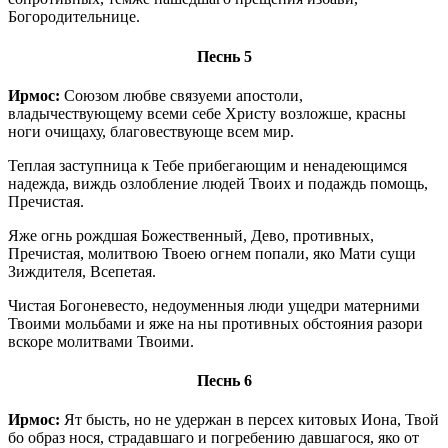
Богородительнице.
Песнь 5
Ирмос:
Союзом любве связуеми апостоли,
владычествующему всеми себе Христу возложше, красны
ноги очищаху, благовествующе всем мир.
Теплая заступница к Тебе прибегающим и ненадеющимся
надежда, виждь озлобление людей Твоих и подаждь помощь,
Пречистая.
Яже огнь рождшая Божественный, Дево, противных,
Пречистая, молитвою Твоею огнем попали, яко Мати сущи
Зиждителя, Всепетая.
Чистая Богоневесто, недоуменныя люди ущедри матерними
Твоими мольбами и яже на ны противных обстояния разори
вскоре молитвами Твоими.
Песнь 6
Ирмос:
Ят бысть, но не удержан в персех китовых Иона, Твой
бо образ нося, страдавшаго и погребению давшагося, яко от