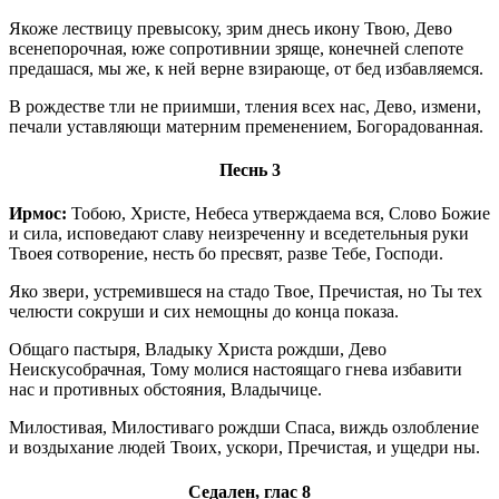
Якоже лествицу превысоку, зрим днесь икону Твою, Дево
всенепорочная, юже сопротивнии зряще, конечней слепоте
предашася, мы же, к ней верне взирающе, от бед избавляемся.
В рождестве тли не приимши, тления всех нас, Дево, измени,
печали уставляющи матерним пременением, Богорадованная.
Песнь 3
Ирмос:
Тобою, Христе, Небеса утверждаема вся, Слово Божие
и сила, исповедают славу неизреченну и вседетельныя руки
Твоея сотворение, несть бо пресвят, разве Тебе, Господи.
Яко звери, устремившеся на стадо Твое, Пречистая, но Ты тех
челюсти сокруши и сих немощны до конца показа.
Общаго пастыря, Владыку Христа рождши, Дево
Неискусобрачная, Тому молися настоящаго гнева избавити
нас и противных обстояния, Владычице.
Милостивая, Милостиваго рождши Спаса, виждь озлобление
и воздыхание людей Твоих, ускори, Пречистая, и ущедри ны.
Седален, глас 8