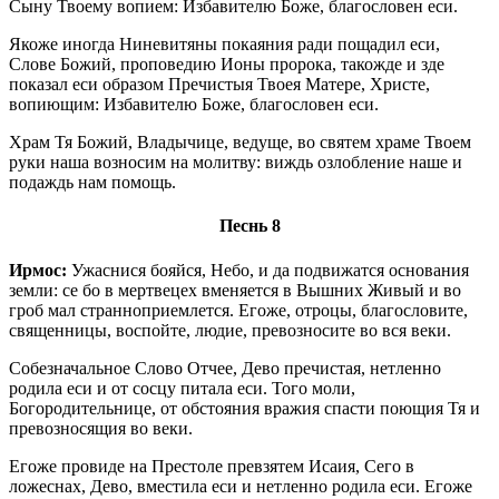
Сыну Твоему вопием: Избавителю Боже, благословен еси.
Якоже иногда Ниневитяны покаяния ради пощадил еси,
Слове Божий, проповедию Ионы пророка, такожде и зде
показал еси образом Пречистыя Твоея Матере, Христе,
вопиющим: Избавителю Боже, благословен еси.
Храм Тя Божий, Владычице, ведуще, во святем храме Твоем
руки наша возносим на молитву: виждь озлобление наше и
подаждь нам помощь.
Песнь 8
Ирмос:
Ужаснися бояйся, Небо, и да подвижатся основания
земли: се бо в мертвецех вменяется в Вышних Живый и во
гроб мал странноприемлется. Егоже, отроцы, благословите,
священницы, воспойте, людие, превозносите во вся веки.
Собезначальное Слово Отчее, Дево пречистая, нетленно
родила еси и от сосцу питала еси. Того моли,
Богородительнице, от обстояния вражия спасти поющия Тя и
превозносящия во веки.
Егоже провиде на Престоле превзятем Исаия, Сего в
ложеснах, Дево, вместила еси и нетленно родила еси. Егоже