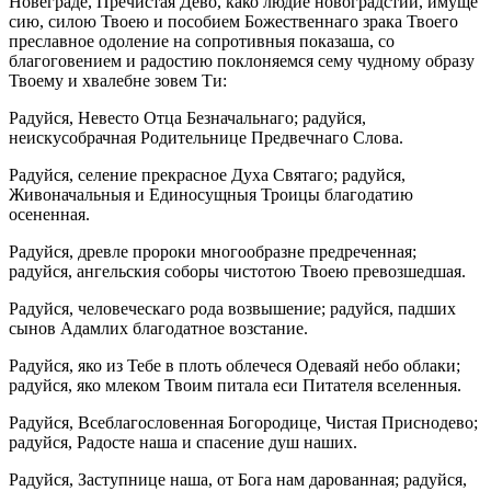
Новеграде, Пречистая Дево, како людие новоградстии, имуще
сию, силою Твоею и пособием Божественнаго зрака Твоего
преславное одоление на сопротивныя показаша, со
благоговением и радостию поклоняемся сему чудному образу
Твоему и хвалебне зовем Ти:
Радуйся, Невесто Отца Безначальнаго; радуйся,
неискусобрачная Родительнице Предвечнаго Слова.
Радуйся, селение прекрасное Духа Святаго; радуйся,
Живоначальныя и Единосущныя Троицы благодатию
осененная.
Радуйся, древле пророки многообразне предреченная;
радуйся, ангельския соборы чистотою Твоею превозшедшая.
Радуйся, человеческаго рода возвышение; радуйся, падших
сынов Адамлих благодатное возстание.
Радуйся, яко из Тебе в плоть облечеся Одеваяй небо облаки;
радуйся, яко млеком Твоим питала еси Питателя вселенныя.
Радуйся, Всеблагословенная Богородице, Чистая Приснодево;
радуйся, Радосте наша и спасение душ наших.
Радуйся, Заступнице наша, от Бога нам дарованная; радуйся,