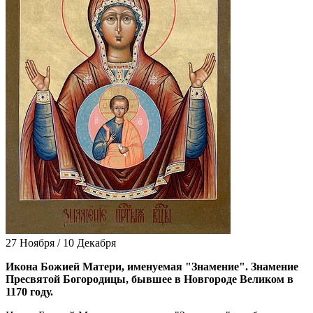
27 Ноября / 10 Декабря
Ико­на Бо­жи­ей Ма­те­ри, име­ну­е­мая "Зна­ме­ние". Зна­ме­ние
Пре­свя­той Бо­го­ро­ди­цы, быв­шее в Нов­го­ро­де Ве­ли­ком в
1170 го­ду.