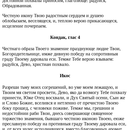
достойной похвалы приносим, глаголюще: радуйся,
Обрадованная.
Честную икону Твою радостным сердцем и душею
облобызаем, веселящеся, и, теплою верою прикасающеся,
исцеление почерпаем.
Кондак, глас 4
Честнаго образа Твоего знамение празднующе людие Твои,
Богородительнице, имже дивную победу на сопротивныя
граду Твоему даровала еси. Темже Тебе верою взываем:
радуйся, Дево, христиан похвало.
Икос
Разреши тьму моих согрешений, во уме моем лежащую, и
Твоим мя светом просвети, Дево, яко да возмогу Тебе похвалу
принести, Юже Отец восхвали, и Дух Святый осени, Сын же
и Слово Божие, вселився и нетленно от пречистою Твоею
боку прошед, с человеки поживе. Темже мы, грешнии и
недостойнии раби Твои, днесь совершающе священное
торжество знамения, бывшаго честною иконою Твоею, еюже
преславную победу на противныя граду Твоему даровала еси,
и, от всех чудес исполнившеся, вместо благовонных аромат,