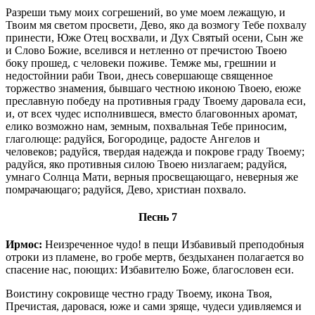
Разреши тьму моих согрешений, во уме моем лежащую, и
Твоим мя светом просвети, Дево, яко да возмогу Тебе похвалу
принести, Юже Отец восхвали, и Дух Святый осени, Сын же
и Слово Божие, вселився и нетленно от пречистою Твоею
боку прошед, с человеки поживе. Темже мы, грешнии и
недостойнии раби Твои, днесь совершающе священное
торжество знамения, бывшаго честною иконою Твоею, еюже
преславную победу на противныя граду Твоему даровала еси,
и, от всех чудес исполнившеся, вместо благовонных аромат,
елико возможно нам, земным, похвальная Тебе приносим,
глаголюще: радуйся, Богородице, радосте Ангелов и
человеков; радуйся, твердая надежда и покрове граду Твоему;
радуйся, яко противныя силою Твоею низлагаем; радуйся,
умнаго Солнца Мати, верныя просвещающаго, неверныя же
помрачающаго; радуйся, Дево, христиан похвало.
Песнь 7
Ирмос:
Неизреченное чудо! в пещи Избавивый преподобныя
отроки из пламене, во гробе мертв, бездыханен полагается во
спасение нас, поющих: Избавителю Боже, благословен еси.
Воистину сокровище честно граду Твоему, икона Твоя,
Пречистая, даровася, юже и сами зряще, чудеси удивляемся и