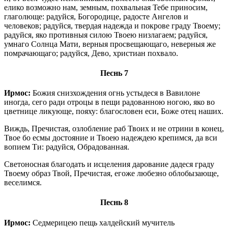
елико возможно нам, земным, похвальная Тебе приносим,
глаголюще: радуйся, Богородице, радосте Ангелов и
человеков; радуйся, твердая надежда и покрове граду Твоему;
радуйся, яко противныя силою Твоею низлагаем; радуйся,
умнаго Солнца Мати, верныя просвещающаго, неверныя же
помрачающаго; радуйся, Дево, христиан похвало.
Песнь 7
Ирмос:
Божия снизхождения огнь устыдеся в Вавилоне
иногда, сего ради отроцы в пещи радованною ногою, яко во
цветнице ликующе, пояху: благословен еси, Боже отец наших.
Виждь, Пречистая, озлобление раб Твоих и не отрини в конец,
Твое бо есмы достояние и Твоею надеждею крепимся, да вси
вопием Ти: радуйся, Обрадованная.
Светоносная благодать и исцеления дарование дадеся граду
Твоему образ Твой, Пречистая, егоже любезно облобызающе,
веселимся.
Песнь 8
Ирмос:
Седмерицею пещь халдейский мучитель