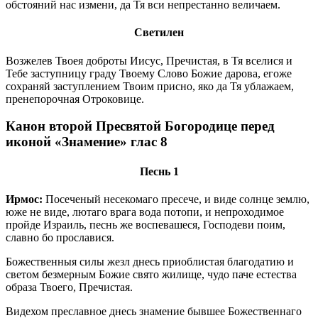
обстояний нас измени, да Тя вси непрестанно величаем.
Светилен
Возжелев Твоея доброты Иисус, Пречистая, в Тя вселися и
Тебе заступницу граду Твоему Слово Божие дарова, егоже
сохраняй заступлением Твоим присно, яко да Тя ублажаем,
пренепорочная Отроковице.
Канон второй Пресвятой Богородице перед
иконой «Знамение» глас 8
Песнь 1
Ирмос:
Посеченый несекомаго пресече, и виде солнце землю,
юже не виде, лютаго врага вода потопи, и непроходимое
пройде Израиль, песнь же воспевашеся, Господеви поим,
славно бо прославися.
Божественныя силы жезл днесь приоблистая благодатию и
светом безмерным Божие свято жилище, чудо паче естества
образа Твоего, Пречистая.
Видехом преславное днесь знамение бывшее Божественнаго