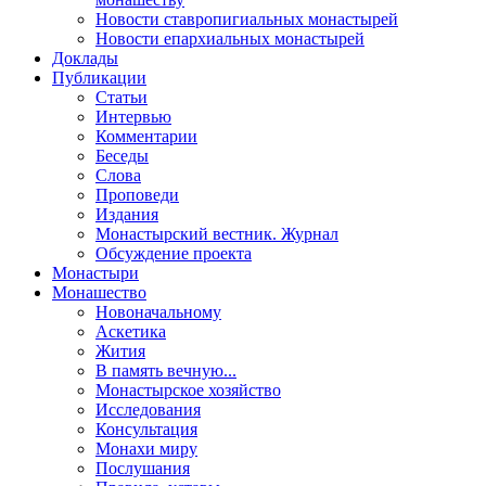
Новости ставропигиальных монастырей
Новости епархиальных монастырей
Доклады
Публикации
Статьи
Интервью
Комментарии
Беседы
Слова
Проповеди
Издания
Монастырский вестник. Журнал
Обсуждение проекта
Монастыри
Монашество
Новоначальному
Аскетика
Жития
В память вечную...
Монастырское хозяйство
Исследования
Консультация
Монахи миру
Послушания