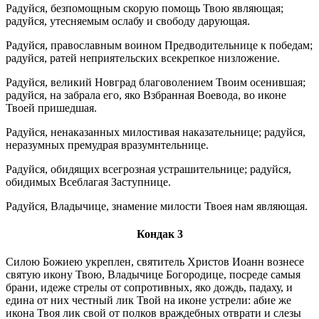
Радуйся, безпомощным скорую помощь Твою являющая;
радуйся, утесняемым ослабу и свободу дарующая.
Радуйся, православным воином Предводительнице к победам;
радуйся, ратей неприятельских всекрепкое низложение.
Радуйся, великий Новград благоволением Твоим осенившая;
радуйся, на забрала его, яко Взбранная Воевода, во иконе
Твоей пришедшая.
Радуйся, ненаказанных милостивая наказательнице; радуйся,
неразумных премудрая вразумнтельнице.
Радуйся, обидящих всегрозная устрашительнице; радуйся,
обидимых Всеблагая Заступнице.
Радуйся, Владычице, знамение милости Твоея нам являющая.
Кондак 3
Силою Божиею укреплен, святитель Христов Иоанн вознесе
святую икону Твою, Владычице Богородице, посреде самыя
брани, идеже стрелы от сопротивных, яко дождь, падаху, и
едина от них честный лик Твой на иконе устрели: абие же
икона Твоя лик свой от полков враждебных отврати и слезы