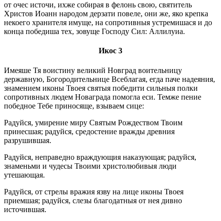
от очес источи, ихже собирая в фелонь свою, святитель
Христов Иоанн народом дерзати повеле, они же, яко крепка
некоего хранителя имуще, на сопротивныя устремишася и до
конца победиша тех, зовуще Господу Сил: Аллилуиа.
Икос 3
Имеяше Тя воистину великий Новград воительницу
державную, Богородительнице Всеблагая, егда паче надеяния,
знамением иконы Твоея святыя победити сильныя полки
сопротивных людем Новаграда помогла еси. Темже пение
победное Тебе приносяще, взываем сице:
Радуйся, умирение миру Святым Рождеством Твоим
принесшая; радуйся, средостение вражды древния
разрушившая.
Радуйся, неправедно враждующия наказующая; радуйся,
знаменьми и чудесы Твоими христолюбивыя люди
утешающая.
Радуйся, от стрелы вражия язву на лице иконы Твоея
приемшая; радуйся, слезы благодатныя от нея дивно
источившая.