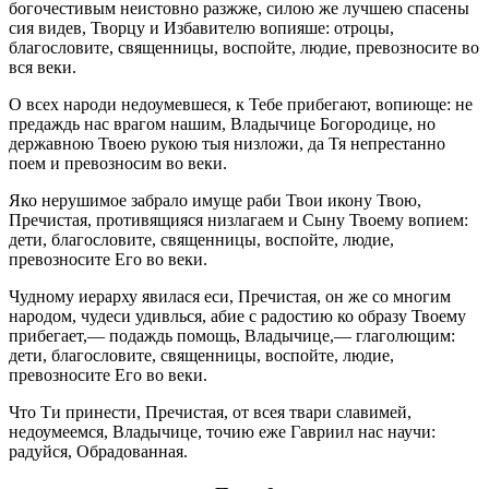
богочестивым неистовно разжже, силою же лучшею спасены
сия видев, Творцу и Избавителю вопияше: отроцы,
благословите, священницы, воспойте, людие, превозносите во
вся веки.
О всех народи недоумевшеся, к Тебе прибегают, вопиюще: не
предаждь нас врагом нашим, Владычице Богородице, но
державною Твоею рукою тыя низложи, да Тя непрестанно
поем и превозносим во веки.
Яко нерушимое забрало имуще раби Твои икону Твою,
Пречистая, противящияся низлагаем и Сыну Твоему вопием:
дети, благословите, священницы, воспойте, людие,
превозносите Его во веки.
Чудному иерарху явилася еси, Пречистая, он же со многим
народом, чудеси удивлься, абие с радостию ко образу Твоему
прибегает,— подаждь помощь, Владычице,— глаголющим:
дети, благословите, священницы, воспойте, людие,
превозносите Его во веки.
Что Ти принести, Пречистая, от всея твари славимей,
недоумеемся, Владычице, точию еже Гавриил нас научи:
радуйся, Обрадованная.