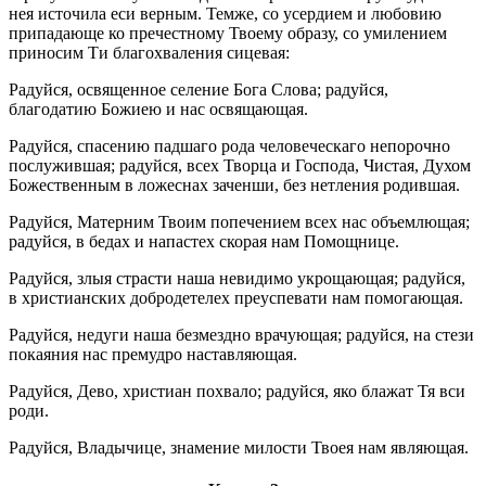
нея источила еси верным. Темже, со усердием и любовию
припадающе ко пречестному Твоему образу, со умилением
приносим Ти благохваления сицевая:
Радуйся, освященное селение Бога Слова; радуйся,
благодатию Божиею и нас освящающая.
Радуйся, спасению падшаго рода человеческаго непорочно
послужившая; радуйся, всех Творца и Господа, Чистая, Духом
Божественным в ложеснах заченши, без нетления родившая.
Радуйся, Матерним Твоим попечением всех нас объемлющая;
радуйся, в бедах и напастех скорая нам Помощнице.
Радуйся, злыя страсти наша невидимо укрощающая; радуйся,
в христианских добродетелех преуспевати нам помогающая.
Радуйся, недуги наша безмездно врачующая; радуйся, на стези
покаяния нас премудро наставляющая.
Радуйся, Дево, христиан похвало; радуйся, яко блажат Тя вси
роди.
Радуйся, Владычице, знамение милости Твоея нам являющая.