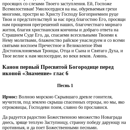
просящих со слезами Твоего заступления. Ей, Госпоже
Всемилостивая! Умилосердися на ны, обуреваемыя грехи
многими, простри ко Христу Господу Богоприемнеи руце
Твои и предстательствуй за нас пред благостию Его, просящи
нам прощения прегрешений наших, благочестнаго мирнаго
жития, благия христианския кончины и добраго ответа на
Страшнем Суде Его, да, спасаеми всесильными Твоими к
Нему молитвами, блаженство райское унаследуем и со всеми
святыми воспоем Пречестное и Великолепое Имя
Достопоклоняемыя Троицы, Отца и Сына и Святаго Духа, и
Твое велие к нам милосердие, во веки веков. Аминь.
Канон первый Пресвятой Богородице перед
иконой «Знамение» глас 6
Песнь 1
Ирмос:
Волною морскою Скрывшаго древле гонителя,
мучителя, под землею скрыша спасенных отроцы, но мы, яко
отроковицы, Господеви поим, славно бо прославися.
Да радуется радостию Божественною множество Новаграда
днесь, зряще теплую Заступницу, странну победу дарующу на
противныя, и да поет Божественными песньми.