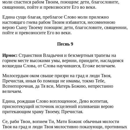
моли спастися рабом Твоим, поющим: дети, благословите,
священнии, пойте и превозносите Его во веки.
Едина сущи благая, преблагое Слово моли прилежно
настоящаго гнева рабом Твоим избавится, несомненною
верою Сыну Твоему поющим: дети, благословите, священнии,
пойте и превозносите Его во веки.
Песнь 9
Ирмос:
Странствия Владычня и безсмертныя трапезы на
горнем месте высокими умы, вернии, приидите, насладимся
возшедша Слова, от Слова научившеся, Егоже величаем.
Милосердым оком свыше призри на град и люди Твоя,
Пречистая, иныя бо помощи не имамы, токмо Тебе,
Всенепорочная, да Тя вси, Матерь Божию, непрестанно
величаем.
Едина, рождшая Слово воплощенное, Дево всепетая,
приснотекущий источник исцелений изливаеши верою
притекающим храму Твоему, Пречистая.
Се, раби Твои, вопием Ти, Мати Божия: обычныя милости
Твоя на град и люди Твоя милостивно показующи, противных