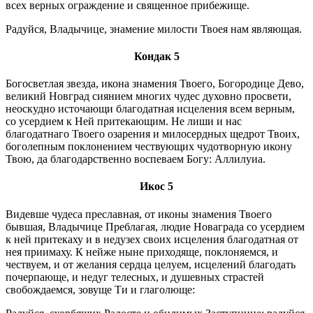
всех верных ограждение и священное прибежище.
Радуйся, Владычице, знамение милости Твоея нам являющая.
Кондак 5
Богосветлая звезда, икона знамения Твоего, Богородице Дево,
великий Новград сиянием многих чудес духовно просвети,
неоскудно источающи благодатная исцеления всем верным,
со усердием к Ней притекающим. Не лиши и нас
благодатнаго Твоего озарения и милосердных щедрот Твоих,
боголепным поклонением чествующих чудотворную икону
Твою, да благодарственно воспеваем Богу: Аллилуиа.
Икос 5
Видевше чудеса преславная, от иконы знамения Твоего
бывшая, Владычице Преблагая, людие Новаграда со усердием
к ней притекаху и в недузех своих исцеления благодатная от
нея приимаху. К нейже ныне приходяще, поклоняемся, и
чествуем, и от желания сердца целуем, исцелений благодать
почерпающе, и недуг телесных, и душевных страстей
свобождаемся, зовуще Ти и глаголюще: