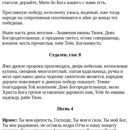
глаголя: дерзайте, Мати бо Бога нашего с нами есть.
Преславную победу, исполнену ужаса, видевше, иже тогда
народи на сопротивныя ополчившеся и абие до конца тех
победиша.
Ныне наста день веселия—Знамения иконы Твоея, Дево
Богородительнице, и праздник светел, егоже совершающе,
вопием: несть пречистыя, паче Тебе, Богоневесто.
Седален, глас 8
Яже древле пророки проповедася, дверь небесная, неопалимая
купина, свещник многосветлый, златая кадильница, ручка и
жезл преславно днесь чудному святителю является, народом
дерзати повелевает и дивную победу показует. Темже
благодарная Той возопиим: Дево Богородительнице, моли
Христа Бога грехов оставление даровати нам, Тебе бо имамы
надежду, раби Твои.
Песнь 4
Ирмос:
Ты моя крепость, Господи, Ты моя и сила, Ты мой Бог,
Ты мое радование, не оставль недра Отча и нашу нищету