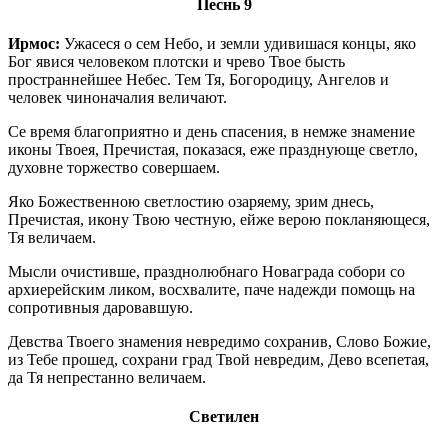
Песнь 9
Ирмос:
Ужасеся о сем Небо, и земли удивишася концы, яко
Бог явися человеком плотски и чрево Твое бысть
пространнейшее Небес. Тем Тя, Богородицу, Ангелов и
человек чиноначалия величают.
Се время благоприятно и день спасения, в немже знамение
иконы Твоея, Пречистая, показася, еже празднующе светло,
духовне торжество совершаем.
Яко Божественною светлостию озаряему, зрим днесь,
Пречистая, икону Твою честную, ейже верою покланяющеся,
Тя величаем.
Мысли очистивше, празднолюбнаго Новаграда собори со
архиерейским ликом, восхвалите, паче надежди помощь на
сопротивныя даровавшую.
Девства Твоего знамения невредимо сохранив, Слово Божие,
из Тебе прошед, сохрани град Твой невредим, Дево всепетая,
да Тя непрестанно величаем.
Светилен