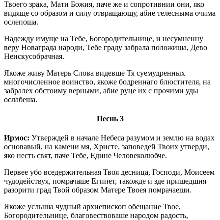
Твоего зрака, Мати Божия, паче же и сопротивнии они, яко
видяще со образом и силу отвращающу, абие телесныма очима
ослепоша.
Надежду имуще на Тебе, Богородительнице, и несумненну
веру Новаграда народи, Тебе граду забрала положиша, Дево
Неискусобрачная.
Якоже живу Матерь Слова видевше Тя суемудренных
многочисленное воинство, якоже бодреннаго блюстителя, на
забралех обстоиму верными, абие руце их с прочими уды
ослабеша.
Песнь 3
Ирмос:
Утверждей в начале Небеса разумом и землю на водах
основавый, на камени мя, Христе, заповедей Твоих утверди,
яко несть свят, паче Тебе, Едине Человеколюбче.
Первее убо вседержительная Твоя десница, Господи, Моисеем
чудодействуя, помрачаше Египет, такожде и зде пришедшия
разорити град Твой образом Матере Твоея помрачаеши.
Якоже услыша чудный архиепископ обещание Твое,
Богородительнице, благовествоваше народом радость,