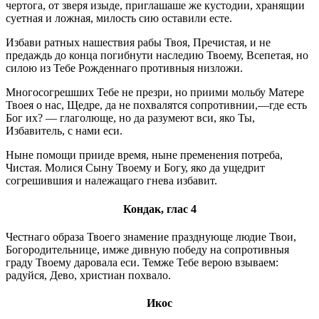
чертога, от зверя изыде, приглашаше же кустодии, хранящии
суетная и ложная, милость сию оставили есте.
Избави ратных нашествия рабы Твоя, Пречистая, и не
предаждь до конца погибнути наследию Твоему, Всепетая, но
силою из Тебе Рожденнаго противныя низложи.
Многосогрешших Тебе не презри, но приими мольбу Матере
Твоея о нас, Щедре, да не похвалятся сопротивнии,—где есть
Бог их? — глаголюще, но да разумеют вси, яко Ты,
Избавитель, с нами еси.
Ныне помощи прииде время, ныне пременения потреба,
Чистая. Молися Сыну Твоему и Богу, яко да ущедрит
согрешившия и належащаго гнева избавит.
Кондак, глас 4
Честнаго образа Твоего знамение празднующе людие Твои,
Богородительнице, имже дивную победу на сопротивныя
граду Твоему даровала еси. Темже Тебе верою взываем:
радуйся, Дево, христиан похвало.
Икос