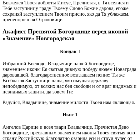
Возжелев Твоея доброты Иисус, Пречистая, в Тя вселися и
Тебе заступницу граду Твоему Слово Божие дарова, егоже
сохраняй заступлением Твоим присно, яко да Тя ублажаем,
пренепорочная Отроковице.
Акафист Пресвятой Богородице перед иконой
«Знамение» Новгородская
Кондак 1
Избранной Воеводе, Владычице нашей Богородице,
знамением иконы Ея святыя дивную победу людем Новаграда
даровавшей, благодарственное возглашаем пение: Ты же
Всеблагая Заступнице наша, яко имущая державу
непобедимую, от всяких нас бед свободи и от враг видимых и
невидимых защити, да зовем Ти:
Радуйся, Владычице, знамение милости Твоея нам являющая.
Икос 1
Ангелов Царице и всея твари Владычице, Пречистая Дево
Богородице, преславным знамением иконы Твоея святыя всю
страну Российскую благодатно озарила еси и струи чудес от