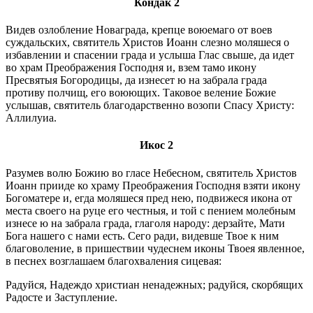
Кондак 2
Видев озлобление Новаграда, крепце воюемаго от воев
суждальских, святитель Христов Иоанн слезно моляшеся о
избавлении и спасении града и услыша Глас свыше, да идет
во храм Преображения Господня и, взем тамо икону
Пресвятыя Богородицы, да изнесет ю на забрала града
противу полчищ, его воюющих. Таковое веление Божие
услышав, святитель благодарственно возопи Спасу Христу:
Аллилуиа.
Икос 2
Разумев волю Божию во гласе Небесном, святитель Христов
Иоанн прииде ко храму Преображения Господня взяти икону
Богоматере и, егда моляшеся пред нею, подвижеся икона от
места своего на руце его честныя, и той с пением молебным
изнесе ю на забрала града, глаголя народу: дерзайте, Мати
Бога нашего с нами есть. Сего ради, видевше Твое к ним
благоволение, в пришествии чудеснем иконы Твоея явленное,
в песнех возглашаем благохваления сицевая:
Радуйся, Надеждо христиан ненадежных; радуйся, скорбящих
Радосте и Заступление.