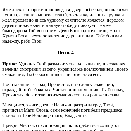
Яже древле пророки проповедася, дверь небесная, неопалимая
купина, свещник многосветлый, златая кадильница, ручка и
жезл преславно днесь чудному святителю является, народом
дерзати повелевает и дивную победу показует. Темже
благодарная Той возопиим: Дево Богородительнице, моли
Христа Бога грехов оставление даровати нам, Тебе бо имамы
надежду, раби Твои.
Песнь 4
Ирмос:
Удивися Твой разум от мене, услышавшу преславная
веления смотрения Твоего, укрепися же возлюблением Твоего
схождения, Ты бо моея нищеты не отверглся еси.
Почитающий Тя град, Пречистая, и по долгу славящий,
ограждай от безбожных, Чистая, иноплеменник, Ты бо тому,
Пречистая, богатство неотъемлемо еси, покров же и слава.
Мнящиися, якоже древле Иерихон, разорити град Твой,
пречистая Мати Слова, сами конечней погибели предашася
силою из Тебе Воплощеннаго, Владычице.
Призри, Чистая, спаси поющия Тя, потребитися хотяща от
сопротивных, темже нашедшаго прещения избави,