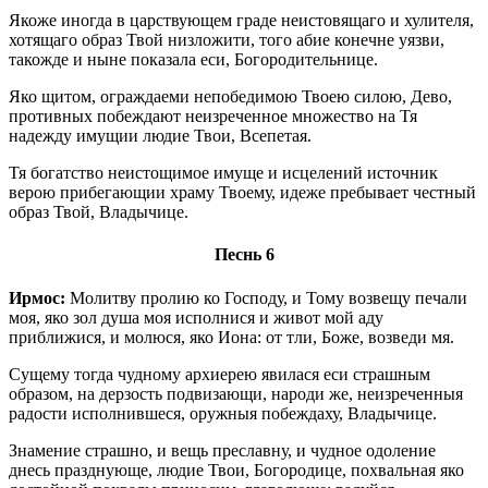
Якоже иногда в царствующем граде неистовящаго и хулителя,
хотящаго образ Твой низложити, того абие конечне уязви,
такожде и ныне показала еси, Богородительнице.
Яко щитом, ограждаеми непобедимою Твоею силою, Дево,
противных побеждают неизреченное множество на Тя
надежду имущии людие Твои, Всепетая.
Тя богатство неистощимое имуще и исцелений источник
верою прибегающии храму Твоему, идеже пребывает честный
образ Твой, Владычице.
Песнь 6
Ирмос:
Молитву пролию ко Господу, и Тому возвещу печали
моя, яко зол душа моя исполнися и живот мой аду
приближися, и молюся, яко Иона: от тли, Боже, возведи мя.
Сущему тогда чудному архиерею явилася еси страшным
образом, на дерзость подвизающи, народи же, неизреченныя
радости исполнившеся, оружныя побеждаху, Владычице.
Знамение страшно, и вещь преславну, и чудное одоление
днесь празднующе, людие Твои, Богородице, похвальная яко