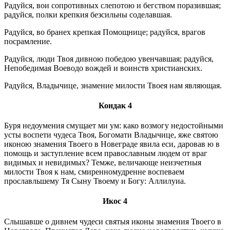
Радуйся, вои сопротивных слепотою и бегством поразившая;
радуйся, полки крепкия безсильны соделавшая.
Радуйся, во бранех крепкая Помощнице; радуйся, врагов
посрамление.
Радуйся, люди Твоя дивною победою увенчавшая; радуйся,
Непобедимая Воеводо вождей и воинств христианских.
Радуйся, Владычице, знамение милости Твоея нам являющая.
Кондак 4
Буря недоумения смущает ми ум: како возмогу недостойными
усты воспети чудеса Твоя, Богомати Владычице, яже святою
иконою знамения Твоего в Новеграде явила еси, даровав ю в
помощь и заступление всем православным людем от враг
видимых и невидимых? Темже, величающе неизчетныя
милости Твоя к нам, смиренномудренне воспеваем
прославльшему Тя Сыну Твоему и Богу: Аллилуиа.
Икос 4
Слышавше о дивнем чудеси святыя иконы знамения Твоего в