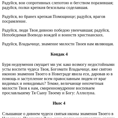
Радуйся, вои сопротивных слепотою и бегством поразившая;
радуйся, полки крепкия безсильны соделавшая.
Радуйся, во бранех крепкая Помощнице; радуйся, врагов
посрамление.
Радуйся, люди Твоя дивною победою увенчавшая; радуйся,
Непобедимая Воеводо вождей и воинств христианских.
Радуйся, Владычице, знамение милости Твоея нам являющая.
Кондак 4
Буря недоумения смущает ми ум: како возмогу недостойными
усты воспети чудеса Твоя, Богомати Владычице, яже святою
иконою знамения Твоего в Новеграде явила еси, даровав ю в
помощь и заступление всем православным людем от враг
видимых и невидимых? Темже, величающе неизчетныя
милости Твоя к нам, смиренномудренне воспеваем
прославльшему Тя Сыну Твоему и Богу: Аллилуиа.
Икос 4
Слышавше о дивнем чудеси святыя иконы знамения Твоего в