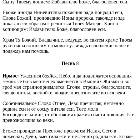
Сыну Твоему вопием: Избавителю Боже, благословен еси.
Якоже иногда Ниневитяны покаяния ради пощадил еси,
Слове Божий, проповедию Ионы пророка, такожде и зде
показал еси образом Пречистыя Твоея Матере, Христе,
вопиющим: Избавителю Боже, благословен еси.
Храм Тя Божий, Владычице, ведуще, во святем храме Твоем
руки наша возносим на молитву: виждь озлобление наше и
подаждь нам помощь.
Песнь 8
Ирмос:
Ужаснися бояйся, Небо, и да подвижатся основания
земли: се бо в мертвецех вменяется в Вышних Живый и во
гроб мал странноприемлется. Егоже, отроцы, благословите,
священницы, воспойте, людие, превозносите во вся веки.
Собезначальное Слово Отчее, Дево пречистая, нетленно
родила еси и от сосцу питала еси. Того моли,
Богородительнице, от обстояния вражия спасти поющия Тя и
превозносящия во веки.
Егоже провиде на Престоле превзятем Исаия, Сего в
ложеснах, Дево, вместила еси и нетленно родила еси. Егоже