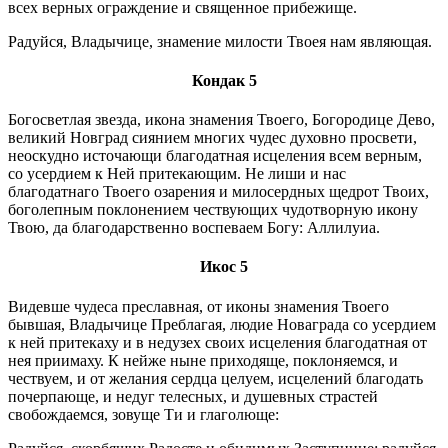
всех верных ограждение и священное прибежище.
Радуйся, Владычице, знамение милости Твоея нам являющая.
Кондак 5
Богосветлая звезда, икона знамения Твоего, Богородице Дево,
великий Новград сиянием многих чудес духовно просвети,
неоскудно источающи благодатная исцеления всем верным,
со усердием к Ней притекающим. Не лиши и нас
благодатнаго Твоего озарения и милосердных щедрот Твоих,
боголепным поклонением чествующих чудотворную икону
Твою, да благодарственно воспеваем Богу: Аллилуиа.
Икос 5
Видевше чудеса преславная, от иконы знамения Твоего
бывшая, Владычице Преблагая, людие Новаграда со усердием
к ней притекаху и в недузех своих исцеления благодатная от
нея приимаху. К нейже ныне приходяще, поклоняемся, и
чествуем, и от желания сердца целуем, исцелений благодать
почерпающе, и недуг телесных, и душевных страстей
свобождаемся, зовуще Ти и глаголюще: