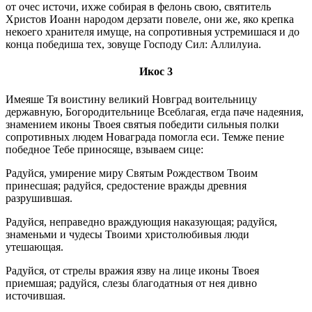
от очес источи, ихже собирая в фелонь свою, святитель
Христов Иоанн народом дерзати повеле, они же, яко крепка
некоего хранителя имуще, на сопротивныя устремишася и до
конца победиша тех, зовуще Господу Сил: Аллилуиа.
Икос 3
Имеяше Тя воистину великий Новград воительницу
державную, Богородительнице Всеблагая, егда паче надеяния,
знамением иконы Твоея святыя победити сильныя полки
сопротивных людем Новаграда помогла еси. Темже пение
победное Тебе приносяще, взываем сице:
Радуйся, умирение миру Святым Рождеством Твоим
принесшая; радуйся, средостение вражды древния
разрушившая.
Радуйся, неправедно враждующия наказующая; радуйся,
знаменьми и чудесы Твоими христолюбивыя люди
утешающая.
Радуйся, от стрелы вражия язву на лице иконы Твоея
приемшая; радуйся, слезы благодатныя от нея дивно
источившая.