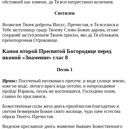
обстояний нас измени, да Тя вси непрестанно величаем.
Светилен
Возжелев Твоея доброты Иисус, Пречистая, в Тя вселися и
Тебе заступницу граду Твоему Слово Божие дарова, егоже
сохраняй заступлением Твоим присно, яко да Тя ублажаем,
пренепорочная Отроковице.
Канон второй Пресвятой Богородице перед
иконой «Знамение» глас 8
Песнь 1
Ирмос:
Посеченый несекомаго пресече, и виде солнце землю,
юже не виде, лютаго врага вода потопи, и непроходимое
пройде Израиль, песнь же воспевашеся, Господеви поим,
славно бо прославися.
Божественныя силы жезл днесь приоблистая благодатию и
светом безмерным Божие свято жилище, чудо паче естества
образа Твоего, Пречистая.
Видехом преславное днесь знамение бывшее Божественнаго