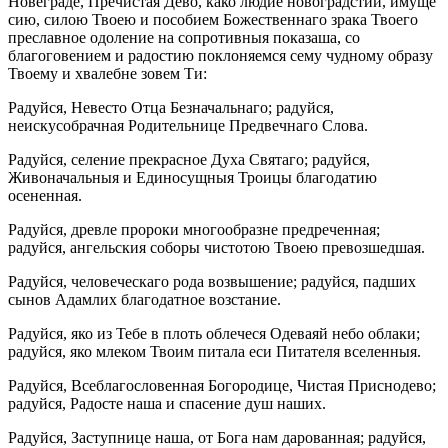
Новеграде, Пречистая Дево, како людие новоградстии, имуще
сию, силою Твоею и пособием Божественнаго зрака Твоего
преславное одоление на сопротивныя показаша, со
благоговением и радостию поклоняемся сему чудному образу
Твоему и хвалебне зовем Ти:
Радуйся, Невесто Отца Безначальнаго; радуйся,
неискусобрачная Родительнице Предвечнаго Слова.
Радуйся, селение прекрасное Духа Святаго; радуйся,
Живоначальныя и Единосущныя Троицы благодатию
осененная.
Радуйся, древле пророки многообразне предреченная;
радуйся, ангельския соборы чистотою Твоею превозшедшая.
Радуйся, человеческаго рода возвышение; радуйся, падших
сынов Адамлих благодатное возстание.
Радуйся, яко из Тебе в плоть облечеся Одеваяй небо облаки;
радуйся, яко млеком Твоим питала еси Питателя вселенныя.
Радуйся, Всеблагословенная Богородице, Чистая Приснодево;
радуйся, Радосте наша и спасение душ наших.
Радуйся, Заступнице наша, от Бога нам дарованная; радуйся,