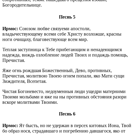
Богородительнице.
Песнь 5
Ирмос:
Союзом любве связуеми апостоли,
владычествующему всеми себе Христу возложше, красны
ноги очищаху, благовествующе всем мир.
Теплая заступница к Тебе прибегающим и ненадеющимся
надежда, виждь озлобление людей Твоих и подаждь помощь,
Пречистая.
Яже огнь рождшая Божественный, Дево, противных,
Пречистая, молитвою Твоею огнем попали, яко Мати сущи
Зиждителя, Всепетая.
Чистая Богоневесто, недоуменныя люди ущедри матерними
Твоими мольбами и яже на ны противных обстояния разори
вскоре молитвами Твоими.
Песнь 6
Ирмос:
Ят бысть, но не удержан в персех китовых Иона, Твой
бо образ нося, страдавшаго и погребению давшагося, яко от