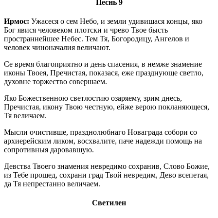
Песнь 9
Ирмос:
Ужасеся о сем Небо, и земли удивишася концы, яко
Бог явися человеком плотски и чрево Твое бысть
пространнейшее Небес. Тем Тя, Богородицу, Ангелов и
человек чиноначалия величают.
Се время благоприятно и день спасения, в немже знамение
иконы Твоея, Пречистая, показася, еже празднующе светло,
духовне торжество совершаем.
Яко Божественною светлостию озаряему, зрим днесь,
Пречистая, икону Твою честную, ейже верою покланяющеся,
Тя величаем.
Мысли очистивше, празднолюбнаго Новаграда собори со
архиерейским ликом, восхвалите, паче надежди помощь на
сопротивныя даровавшую.
Девства Твоего знамения невредимо сохранив, Слово Божие,
из Тебе прошед, сохрани град Твой невредим, Дево всепетая,
да Тя непрестанно величаем.
Светилен