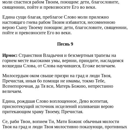
моли спастися рабом Твоим, поющим: дети, благословите,
священнии, пойте и превозносите Его во веки.
Едина сущи благая, преблагое Слово моли прилежно
настоящаго гнева рабом Твоим избавится, несомненною
верою Сыну Твоему поющим: дети, благословите, священнии,
пойте и превозносите Его во веки.
Песнь 9
Ирмос:
Странствия Владычня и безсмертныя трапезы на
горнем месте высокими умы, вернии, приидите, насладимся
возшедша Слова, от Слова научившеся, Егоже величаем.
Милосердым оком свыше призри на град и люди Твоя,
Пречистая, иныя бо помощи не имамы, токмо Тебе,
Всенепорочная, да Тя вси, Матерь Божию, непрестанно
величаем.
Едина, рождшая Слово воплощенное, Дево всепетая,
приснотекущий источник исцелений изливаеши верою
притекающим храму Твоему, Пречистая.
Се, раби Твои, вопием Ти, Мати Божия: обычныя милости
Твоя на град и люди Твоя милостивно показующи, противных