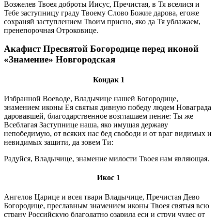
Возжелев Твоея доброты Иисус, Пречистая, в Тя вселися и
Тебе заступницу граду Твоему Слово Божие дарова, егоже
сохраняй заступлением Твоим присно, яко да Тя ублажаем,
пренепорочная Отроковице.
Акафист Пресвятой Богородице перед иконой
«Знамение» Новгородская
Кондак 1
Избранной Воеводе, Владычице нашей Богородице,
знамением иконы Ея святыя дивную победу людем Новаграда
даровавшей, благодарственное возглашаем пение: Ты же
Всеблагая Заступнице наша, яко имущая державу
непобедимую, от всяких нас бед свободи и от враг видимых и
невидимых защити, да зовем Ти:
Радуйся, Владычице, знамение милости Твоея нам являющая.
Икос 1
Ангелов Царице и всея твари Владычице, Пречистая Дево
Богородице, преславным знамением иконы Твоея святыя всю
страну Российскую благодатно озарила еси и струи чудес от