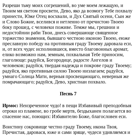
Разреши тьму моих согрешений, во уме моем лежащую, и
Твоим мя светом просвети, Дево, яко да возмогу Тебе похвалу
принести, Юже Отец восхвали, и Дух Святый осени, Сын же
и Слово Божие, вселився и нетленно от пречистою Твоею
боку прошед, с человеки поживе. Темже мы, грешнии и
недостойнии раби Твои, днесь совершающе священное
торжество знамения, бывшаго честною иконою Твоею, еюже
преславную победу на противныя граду Твоему даровала еси,
и, от всех чудес исполнившеся, вместо благовонных аромат,
елико возможно нам, земным, похвальная Тебе приносим,
глаголюще: радуйся, Богородице, радосте Ангелов и
человеков; радуйся, твердая надежда и покрове граду Твоему;
радуйся, яко противныя силою Твоею низлагаем; радуйся,
умнаго Солнца Мати, верныя просвещающаго, неверныя же
помрачающаго; радуйся, Дево, христиан похвало.
Песнь 7
Ирмос:
Неизреченное чудо! в пещи Избавивый преподобныя
отроки из пламене, во гробе мертв, бездыханен полагается во
спасение нас, поющих: Избавителю Боже, благословен еси.
Воистину сокровище честно граду Твоему, икона Твоя,
Пречистая, даровася, юже и сами зряще, чудеси удивляемся и