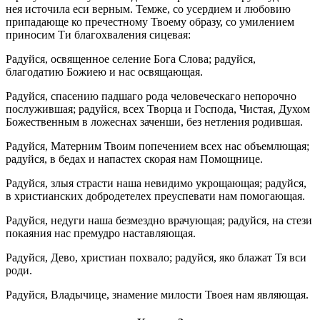
нея источила еси верным. Темже, со усердием и любовию
припадающе ко пречестному Твоему образу, со умилением
приносим Ти благохваления сицевая:
Радуйся, освященное селение Бога Слова; радуйся,
благодатию Божиею и нас освящающая.
Радуйся, спасению падшаго рода человеческаго непорочно
послужившая; радуйся, всех Творца и Господа, Чистая, Духом
Божественным в ложеснах заченши, без нетления родившая.
Радуйся, Матерним Твоим попечением всех нас объемлющая;
радуйся, в бедах и напастех скорая нам Помощнице.
Радуйся, злыя страсти наша невидимо укрощающая; радуйся,
в христианских добродетелех преуспевати нам помогающая.
Радуйся, недуги наша безмездно врачующая; радуйся, на стези
покаяния нас премудро наставляющая.
Радуйся, Дево, христиан похвало; радуйся, яко блажат Тя вси
роди.
Радуйся, Владычице, знамение милости Твоея нам являющая.