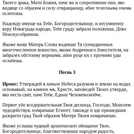
Твоего зрака, Мати Божия, паче же и сопротивнии они, яко
видяще со образом и силу отвращающу, абие телесныма очима
ослепоша.
Надежду имуще на Тебе, Богородительнице, и несумненну
веру Новаграда народи, Тебе граду забрала положиша, Дево
Неискусобрачная.
Якоже живу Матерь Слова видевше Тя суемудренных
многочисленное воинство, якоже бодреннаго блюстителя, на
забралех обстоиму верными, абие руце их с прочими уды
ослабеша.
Песнь 3
Ирмос:
Утверждей в начале Небеса разумом и землю на водах
основавый, на камени мя, Христе, заповедей Твоих утверди,
яко несть свят, паче Тебе, Едине Человеколюбче.
Первее убо вседержительная Твоя десница, Господи, Моисеем
чудодействуя, помрачаше Египет, такожде и зде пришедшия
разорити град Твой образом Матере Твоея помрачаеши.
Якоже услыша чудный архиепископ обещание Твое,
Богородительнице, благовествоваше народом радость,