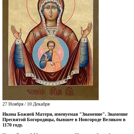
27 Ноября / 10 Декабря
Ико­на Бо­жи­ей Ма­те­ри, име­ну­е­мая "Зна­ме­ние". Зна­ме­ние
Пре­свя­той Бо­го­ро­ди­цы, быв­шее в Нов­го­ро­де Ве­ли­ком в
1170 го­ду.