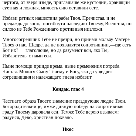
чертога, от зверя изыде, приглашаше же кустодии, хранящии
суетная и ложная, милость сию оставили есте.
Избави ратных нашествия рабы Твоя, Пречистая, и не
предаждь до конца погибнути наследию Твоему, Всепетая, но
силою из Тебе Рожденнаго противныя низложи.
Многосогрешших Тебе не презри, но приими мольбу Матере
Твоея о нас, Щедре, да не похвалятся сопротивнии,—где есть
Бог их? — глаголюще, но да разумеют вси, яко Ты,
Избавитель, с нами еси.
Ныне помощи прииде время, ныне пременения потреба,
Чистая. Молися Сыну Твоему и Богу, яко да ущедрит
согрешившия и належащаго гнева избавит.
Кондак, глас 4
Честнаго образа Твоего знамение празднующе людие Твои,
Богородительнице, имже дивную победу на сопротивныя
граду Твоему даровала еси. Темже Тебе верою взываем:
радуйся, Дево, христиан похвало.
Икос