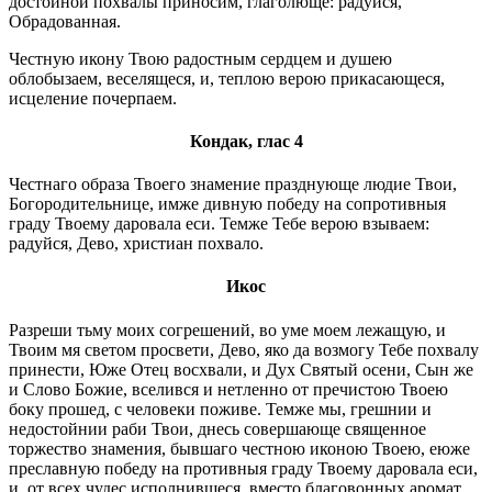
достойной похвалы приносим, глаголюще: радуйся,
Обрадованная.
Честную икону Твою радостным сердцем и душею
облобызаем, веселящеся, и, теплою верою прикасающеся,
исцеление почерпаем.
Кондак, глас 4
Честнаго образа Твоего знамение празднующе людие Твои,
Богородительнице, имже дивную победу на сопротивныя
граду Твоему даровала еси. Темже Тебе верою взываем:
радуйся, Дево, христиан похвало.
Икос
Разреши тьму моих согрешений, во уме моем лежащую, и
Твоим мя светом просвети, Дево, яко да возмогу Тебе похвалу
принести, Юже Отец восхвали, и Дух Святый осени, Сын же
и Слово Божие, вселився и нетленно от пречистою Твоею
боку прошед, с человеки поживе. Темже мы, грешнии и
недостойнии раби Твои, днесь совершающе священное
торжество знамения, бывшаго честною иконою Твоею, еюже
преславную победу на противныя граду Твоему даровала еси,
и, от всех чудес исполнившеся, вместо благовонных аромат,