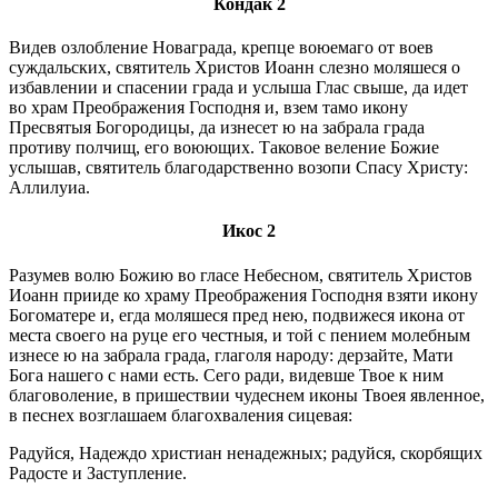
Кондак 2
Видев озлобление Новаграда, крепце воюемаго от воев
суждальских, святитель Христов Иоанн слезно моляшеся о
избавлении и спасении града и услыша Глас свыше, да идет
во храм Преображения Господня и, взем тамо икону
Пресвятыя Богородицы, да изнесет ю на забрала града
противу полчищ, его воюющих. Таковое веление Божие
услышав, святитель благодарственно возопи Спасу Христу:
Аллилуиа.
Икос 2
Разумев волю Божию во гласе Небесном, святитель Христов
Иоанн прииде ко храму Преображения Господня взяти икону
Богоматере и, егда моляшеся пред нею, подвижеся икона от
места своего на руце его честныя, и той с пением молебным
изнесе ю на забрала града, глаголя народу: дерзайте, Мати
Бога нашего с нами есть. Сего ради, видевше Твое к ним
благоволение, в пришествии чудеснем иконы Твоея явленное,
в песнех возглашаем благохваления сицевая:
Радуйся, Надеждо христиан ненадежных; радуйся, скорбящих
Радосте и Заступление.