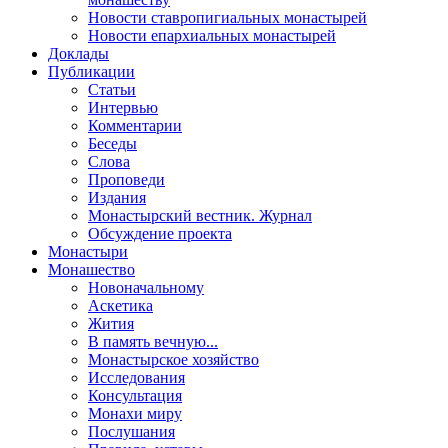
Новости ставропигиальных монастырей
Новости епархиальных монастырей
Доклады
Публикации
Статьи
Интервью
Комментарии
Беседы
Слова
Проповеди
Издания
Монастырский вестник. Журнал
Обсуждение проекта
Монастыри
Монашество
Новоначальному
Аскетика
Жития
В память вечную...
Монастырское хозяйство
Исследования
Консультация
Монахи миру
Послушания