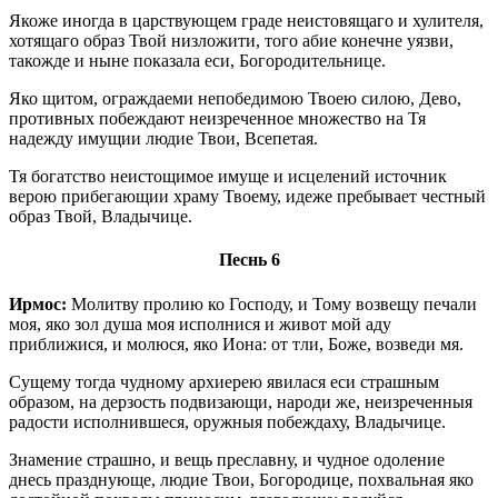
Якоже иногда в царствующем граде неистовящаго и хулителя,
хотящаго образ Твой низложити, того абие конечне уязви,
такожде и ныне показала еси, Богородительнице.
Яко щитом, ограждаеми непобедимою Твоею силою, Дево,
противных побеждают неизреченное множество на Тя
надежду имущии людие Твои, Всепетая.
Тя богатство неистощимое имуще и исцелений источник
верою прибегающии храму Твоему, идеже пребывает честный
образ Твой, Владычице.
Песнь 6
Ирмос:
Молитву пролию ко Господу, и Тому возвещу печали
моя, яко зол душа моя исполнися и живот мой аду
приближися, и молюся, яко Иона: от тли, Боже, возведи мя.
Сущему тогда чудному архиерею явилася еси страшным
образом, на дерзость подвизающи, народи же, неизреченныя
радости исполнившеся, оружныя побеждаху, Владычице.
Знамение страшно, и вещь преславну, и чудное одоление
днесь празднующе, людие Твои, Богородице, похвальная яко