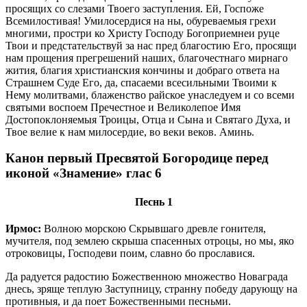
просящих со слезами Твоего заступления. Ей, Госпоже
Всемилостивая! Умилосердися на ны, обуреваемыя грехи
многими, простри ко Христу Господу Богоприемнеи руце
Твои и предстательствуй за нас пред благостию Его, просящи
нам прощения прегрешений наших, благочестнаго мирнаго
жития, благия христианския кончины и добраго ответа на
Страшнем Суде Его, да, спасаеми всесильными Твоими к
Нему молитвами, блаженство райское унаследуем и со всеми
святыми воспоем Пречестное и Великолепое Имя
Достопоклоняемыя Троицы, Отца и Сына и Святаго Духа, и
Твое велие к нам милосердие, во веки веков. Аминь.
Канон первый Пресвятой Богородице перед
иконой «Знамение» глас 6
Песнь 1
Ирмос:
Волною морскою Скрывшаго древле гонителя,
мучителя, под землею скрыша спасенных отроцы, но мы, яко
отроковицы, Господеви поим, славно бо прославися.
Да радуется радостию Божественною множество Новаграда
днесь, зряще теплую Заступницу, странну победу дарующу на
противныя, и да поет Божественными песньми.