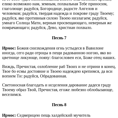
елико возможно нам, земным, похвальная Тебе приносим,
глаголюще: радуйся, Богородице, радосте Ангелов и
человеков; радуйся, твердая надежда и покрове граду Твоему;
радуйся, яко противныя силою Твоею низлагаем; радуйся,
умнаго Солнца Мати, верныя просвещающаго, неверныя же
помрачающаго; радуйся, Дево, христиан похвало.
Песнь 7
Ирмос:
Божия снизхождения огнь устыдеся в Вавилоне
иногда, сего ради отроцы в пещи радованною ногою, яко во
цветнице ликующе, пояху: благословен еси, Боже отец наших.
Виждь, Пречистая, озлобление раб Твоих и не отрини в конец,
Твое бо есмы достояние и Твоею надеждею крепимся, да вси
вопием Ти: радуйся, Обрадованная.
Светоносная благодать и исцеления дарование дадеся граду
Твоему образ Твой, Пречистая, егоже любезно облобызающе,
веселимся.
Песнь 8
Ирмос:
Седмерицею пещь халдейский мучитель