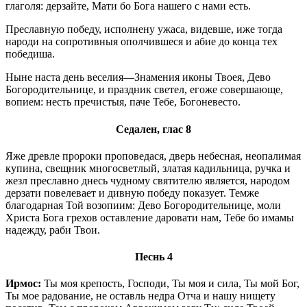
глаголя: дерзайте, Мати бо Бога нашего с нами есть.
Преславную победу, исполнену ужаса, видевше, иже тогда
народи на сопротивныя ополчившеся и абие до конца тех
победиша.
Ныне наста день веселия—Знамения иконы Твоея, Дево
Богородительнице, и праздник светел, егоже совершающе,
вопием: несть пречистыя, паче Тебе, Богоневесто.
Седален, глас 8
Яже древле пророки проповедася, дверь небесная, неопалимая
купина, свещник многосветлый, златая кадильница, ручка и
жезл преславно днесь чудному святителю является, народом
дерзати повелевает и дивную победу показует. Темже
благодарная Той возопиим: Дево Богородительнице, моли
Христа Бога грехов оставление даровати нам, Тебе бо имамы
надежду, раби Твои.
Песнь 4
Ирмос:
Ты моя крепость, Господи, Ты моя и сила, Ты мой Бог,
Ты мое радование, не оставль недра Отча и нашу нищету