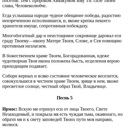
посетив. Тем с пророком Аввакумом зову Ти: силе Твоей
слава, Человеколюбче.
Егда услышаша народи чудное обещание победы, радостию
неизреченною исполнившеся, и, якоже крепка некоего
хранителя имуще, сопротивныя побеждаху.
Многобогатный дар и неистощимое сокровище даровал еси
граду Твоему—икону Матере Твоея, Слове, и Сея помощию
противныя низлагаем.
В божественнем храме Твоем, Богорадованная, идеже
чудотворная Твоя икона положена бысть, исцеления верою
приходищим подавает.
Собори верных и всяко состояние человеческое веселится,
совокупльшеся в честнем храме Твоем, зряще в нем, якоже
пресветлое солнце, честный образ Твой, Владычице.
Песнь 5
Ирмос:
Вскую мя отринул еси от лица Твоего, Свете
Незаходимый, и покрыла мя есть чуждая тьма, окаяннаго, но
обрати мя и к свету заповедей Твоих пути моя направи,
молюся.