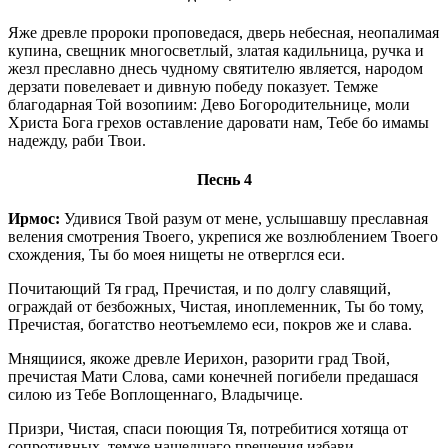
Яже древле пророки проповедася, дверь небесная, неопалимая
купина, свещник многосветлый, златая кадильница, ручка и
жезл преславно днесь чудному святителю является, народом
дерзати повелевает и дивную победу показует. Темже
благодарная Той возопиим: Дево Богородительнице, моли
Христа Бога грехов оставление даровати нам, Тебе бо имамы
надежду, раби Твои.
Песнь 4
Ирмос:
Удивися Твой разум от мене, услышавшу преславная
веления смотрения Твоего, укрепися же возлюблением Твоего
схождения, Ты бо моея нищеты не отверглся еси.
Почитающий Тя град, Пречистая, и по долгу славящий,
ограждай от безбожных, Чистая, иноплеменник, Ты бо тому,
Пречистая, богатство неотъемлемо еси, покров же и слава.
Мнящиися, якоже древле Иерихон, разорити град Твой,
пречистая Мати Слова, сами конечней погибели предашася
силою из Тебе Воплощеннаго, Владычице.
Призри, Чистая, спаси поющия Тя, потребитися хотяща от
сопротивных, темже нашедшаго прещения избави,