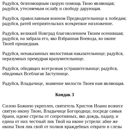
Радуйся, безпомощным скорую помощь Твою являющая;
радуйся, утесняемым ослабу и свободу дарующая.
Радуйся, православным воином Предводительнице к победам;
радуйся, ратей неприятельских всекрепкое низложение.
Радуйся, великий Новград благоволением Твоим осенившая;
радуйся, на забрала его, яко Взбранная Воевода, во иконе
Твоей пришедшая.
Радуйся, ненаказанных милостивая наказательнице; радуйся,
неразумных премудрая вразумнтельнице.
Радуйся, обидящих всегрозная устрашительнице; радуйся,
обидимых Всеблагая Заступнице.
Радуйся, Владычице, знамение милости Твоея нам являющая.
Кондак 3
Силою Божиею укреплен, святитель Христов Иоанн вознесе
святую икону Твою, Владычице Богородице, посреде самыя
брани, идеже стрелы от сопротивных, яко дождь, падаху, и
едина от них честный лик Твой на иконе устрели: абие же
икона Твоя лик свой от полков враждебных отврати и слезы