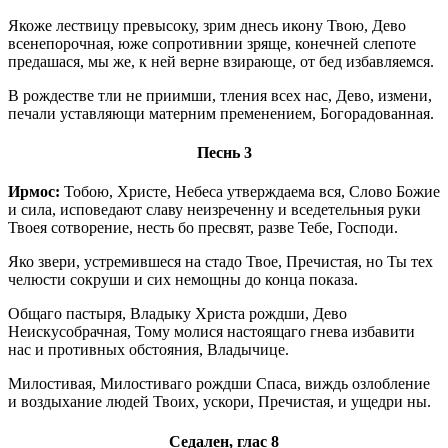
Якоже лествицу превысоку, зрим днесь икону Твою, Дево
всенепорочная, юже сопротивнии зряще, конечней слепоте
предашася, мы же, к ней верне взирающе, от бед избавляемся.
В рождестве тли не приимши, тления всех нас, Дево, измени,
печали уставляющи матерним пременением, Богорадованная.
Песнь 3
Ирмос:
Тобою, Христе, Небеса утверждаема вся, Слово Божие
и сила, исповедают славу неизреченну и вседетельныя руки
Твоея сотворение, несть бо пресвят, разве Тебе, Господи.
Яко звери, устремившеся на стадо Твое, Пречистая, но Ты тех
челюсти сокруши и сих немощны до конца показа.
Общаго пастыря, Владыку Христа рождши, Дево
Неискусобрачная, Тому молися настоящаго гнева избавити
нас и противных обстояния, Владычице.
Милостивая, Милостиваго рождши Спаса, виждь озлобление
и воздыхание людей Твоих, ускори, Пречистая, и ущедри ны.
Седален, глас 8