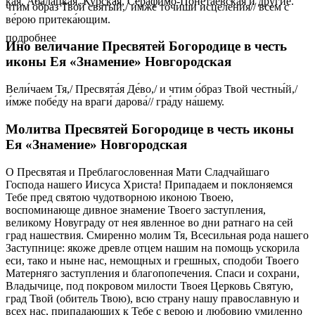
кая, Аба­лац­кая, Кур­ская, Се­ра­фи­мо-По­не­та­ев­ская и дру­гие.
чтим о́браз Твой святы́й,/ и́мже то́чиши исцеле́ния// всем с
ве́рою притека́ющим.
подробнее
Ино величание Пресвятей Богородице в честь
иконы Ея «Знамение» Новгородская
Вели́чаем Тя,/ Пресвята́я Де́во,/ и чтим о́браз Твой честны́й,/
и́мже побе́ду на враги́ дарова́// гра́ду на́шему.
Молитва Пресвятей Богородице в честь иконы
Ея «Знамение» Новгородская
О Пресвятая и Преблагословенная Мати Сладчайшаго
Господа нашего Иисуса Христа! Припадаем и поклоняемся
Тебе пред святою чудотворною иконою Твоею,
воспоминающе дивное знамение Твоего заступления,
великому Новуграду от нея явленное во дни ратнаго на сей
град нашествия. Смиренно молим Тя, Всесильная рода нашего
Заступнице: якоже древле отцем нашим на помощь ускорила
еси, тако и ныне нас, немощных и грешных, сподоби Твоего
Матерняго заступления и благопопечения. Спаси и сохрани,
Владычице, под покровом милости Твоея Церковь Святую,
град Твой (обитель Твою), всю страну нашу православную и
всех нас, припадающих к Тебе с верою и любовию умиленно