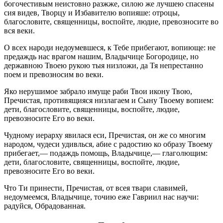
богочестивым неистовно разжже, силою же лучшею спасены
сия видев, Творцу и Избавителю вопияше: отроцы,
благословите, священницы, воспойте, людие, превозносите во
вся веки.
О всех народи недоумевшеся, к Тебе прибегают, вопиюще: не
предаждь нас врагом нашим, Владычице Богородице, но
державною Твоею рукою тыя низложи, да Тя непрестанно
поем и превозносим во веки.
Яко нерушимое забрало имуще раби Твои икону Твою,
Пречистая, противящияся низлагаем и Сыну Твоему вопием:
дети, благословите, священницы, воспойте, людие,
превозносите Его во веки.
Чудному иерарху явилася еси, Пречистая, он же со многим
народом, чудеси удивлься, абие с радостию ко образу Твоему
прибегает,— подаждь помощь, Владычице,— глаголющим:
дети, благословите, священницы, воспойте, людие,
превозносите Его во веки.
Что Ти принести, Пречистая, от всея твари славимей,
недоумеемся, Владычице, точию еже Гавриил нас научи:
радуйся, Обрадованная.