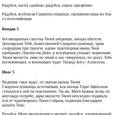
Ра́­дуй­ся, на­ги́х оде­я́ние; ра́­дуй­ся, си́­рых при­зре́­ние.
Ра́­дуй­ся, всеблага́я Скоропослу́шнице, про­ше́­ния на́­ша во бла́­
го исполня́ющая.
Кондак 5
Боговеща́нныя гла­го́­лы Твоея́ уве́девше, и́ноцы оби́­те­ли
Дохиа́рския Те­бе́, Боже́ственней Скоропослу́шнице, храм
сооруди́ша при трапе́зе, иде́­же чудотво́рная ико́­на Твоя́
пребыва́ет, Пре­чи́с­тая Де́­во, и вся ве́р­ныя утеша́ет зна́­мень­ми
Твоея́ ми́­лос­ти, ея́­же не лиши́ и нас смире́нных, по до́лгу Те­бе́
воспева́ющих, и во­пию́­щих чу­де́с Твор­цу́ Бо́­гу: Алли­лу́иа.
Икос 5
Ви́­дев­ше то́­ки чу­де́с, от свя­ты́я ико́­ны Твоея́
Скоропослу́шницы источа́емыя, вси и́ноцы Горы́ Афо́нския
стека́хуся к ней на по­кло­не­ние. Ты же, Ма́­ти Бо́­жия, всем, по
коего́ждо потре́бе, да́ры ми́­лос­ти Твоея́ не­ос­ку́д­но подава́ла
еси́ от чудотво́рнаго Тво­его́ о́браза, под­ви­зая бла­го­да́р­но
вопи́ти Те­бе́:
Ра́­дуй­ся, Ма́­ти ми­ло­се́р­дия и щед­ро́т; ра́­дуй­ся, оду­шев­ле́н­ный