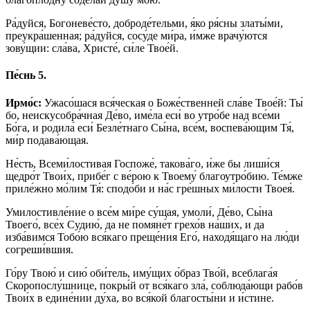
Ра́дуйся, Богоневе́сто, доброде́тельми, я́ко ря́сны златы́ми,
преукра́шенная; ра́дуйся, сосу́де ми́ра, и́мже врачу́ются
зову́щии: сла́ва, Христе́, си́ле Твое́й.
Пе́снь 5.
Ирмо́с:
Ужасо́шася вся́ческая о Боже́ственней сла́ве Твое́й: Ты́
бо, неискусобра́чная Де́во, име́ла еси́ во утро́бе над все́ми
Бо́га, и родила́ еси́ Безле́тнаго Сы́на, все́м, воспева́ющим Тя́,
ми́р подава́ющая.
Не́сть, Всеми́лостивая Госпоже́, такова́го, и́же бы лиши́ся
щедро́т Твои́х, прибе́г с ве́рою к Твоему́ благоутро́бию. Те́мже
приле́жно мо́лим Тя́: сподо́би и на́с гре́шных ми́лости Твоея́.
Умилостивле́ние о все́м ми́ре су́щая, умоли́, Де́во, Сы́на
Твоего́, все́х Судию́, да не помяне́т грехо́в на́ших, и да
изба́вимся Тобо́ю вся́каго преще́ния Его́, находя́щаго на лю́ди
согреши́вшия.
Го́ру Твою́ и сию́ оби́тель, иму́щих о́браз Тво́й, всеблага́я
Скоропослу́шнице, покры́й от вся́каго зла́, соблюда́ющи рабо́в
Твои́х в едине́нии ду́ха, во вся́кой благосты́ни и и́стине.