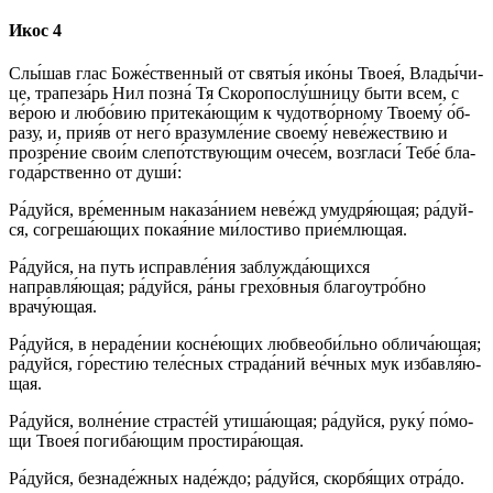
Икос 4
Слы́шав глас Бо­же́ст­вен­ный от свя­ты́я ико́­ны Твоея́, Вла­ды́­чи­
це, трапеза́рь Нил по­зна́ Тя Скоропослу́шницу бы­ти всем, с
ве́­рою и лю­бо́­вию при­те­ка́ю­щим к чудотво́рному Тво­ему́ о́б­
ра­зу, и, прия́в от не­го́ вразумле́ние сво­ему́ неве́жествию и
про­зре́­ние сво­и́м слепо́тствующим оче­се́м, возгласи́ Те­бе́ бла­
го­да́р­ствен­но от ду­ши́:
Ра́­дуй­ся, вре́менным наказа́нием неве́жд умудря́ющая; ра́­дуй­
ся, согреша́ющих по­кая́­ние ми́­ло­сти­во при­е́м­лю­щая.
Ра́­дуй­ся, на путь исправле́ния заблужда́ющихся
направля́ющая; ра́­дуй­ся, ра́­ны гре­хо́в­ныя бла­го­утро́б­но
врачу́ющая.
Ра́­дуй­ся, в нераде́нии косне́ющих любвеоби́льно об­ли­ча́ю­щая;
ра́­дуй­ся, го́рестию те­ле́с­ных страда́ний ве́ч­ных мук из­бав­ля́ю­
щая.
Ра́­дуй­ся, волне́ние страс­те́й утиша́ющая; ра́­дуй­ся, ру­ку́ по́­мо­
щи Твоея́ погиба́ющим простира́ющая.
Ра́­дуй­ся, безнаде́жных на­де́ж­до; ра́­дуй­ся, скор­бя́­щих от­ра́­до.