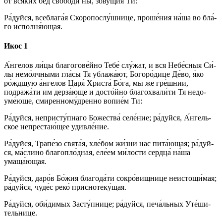
от вся́­ких бед сво­боди́ ны, зову́щия Ти:
Ра́­дуй­ся, всеблага́я Скоропослу́шнице, про­ше́­ния на́­ша во бла́­
го исполня́ющая.
Икос 1
А́н­ге­лов ли́­цы бла­го­го­ве́й­но Те­бе́ слу́жат, и вся Не­бе́с­ныя Си́­
лы немо́лчными гла́сы Тя ублажа́ют, Бо­го­ро́­ди­це Де́­во, я́ко
ро́ждшую а́н­ге­лов Ца­ря́ Хри­ста́ Бо́­га, мы же гре́ш­нии,
подража́ти им дерза́юще и досто́йно бла­го­хва­ли́ти Тя не­до­
уме́ю­ще, сми­рен­но­му́д­рен­но во­пи­е́м Ти:
Ра́­дуй­ся, непристу́пнаго Бо­же­ства́ се­ле́­ние; ра́­дуй­ся, А́н­гель­
ское непрестаю́щее удив­ле́­ние.
Ра́­дуй­ся, Трапе́зо свя­та́я, хле́бом жи́з­ни нас пита́ющая; ра́­дуй­
ся, ма́слино благопло́дная, еле́ем ми́­лос­ти серд­ца́ на́­ша
умаща́ющая.
Ра́­дуй­ся, да­ро́в Бо́­жия бла­го­да́­ти сокро́вищнице неистощи́мая;
ра́­дуй­ся, чу­де́с ре­ко́ приснотеку́щая.
Ра́­дуй­ся, оби́­ди­мых За­сту́п­ни­це; ра́­дуй­ся, пе­ча́ль­ных Уте́­ши­
тель­ни­це.