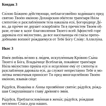
Кондак 3
Си́­лою Бо́­жиею де́йствующи, неблагогове́йно ходи́вшаго пред
свя­тою Твое́ю ико́­ною Дохиа́рския оби́­те­ли трапе́заря Ни́ла
слепото́ю и разслабле́нием те́­ла наказа́ла еси́, Бо­го­ро́­ди­це Де́­
во, да про́чее не дерза́ет оскорбля́ти Тя в пречи́стем Тво­е́м о́б­
ра­зе, его́­же в зало́г бла­го­во­ле́­ния Тво­его́ всей Афо́нстей го­ре́
да­ро­ва́­ла еси́ ми́­ло­сти­во, да все насе́льницы ея́ гла́сы пре­по­
до́б­ны­ми во­пи­ю́т ро́ждшемуся от Те­бе́ Бо́­гу Сло́­ву: Алли­лу́иа.
Икос 3
Име́я лю­бо́вь ве́­лию к лю́­дем, искупле́нным Кро́­вию Сы́­на
Тво­его́ и Бо́­га, Вла­ды́­чи­це Всеблага́я, по­кая́­ние трапе́заря
Ни́ла ми́­ло­сти­во прия́ла еси́ и ис­це­ле́­ние ему́ от слепоты́ и
разслабле́ния да­ро­ва́­ла еси́, да слу́жит непреста́нно Те­бе́ и мо­
ли́т­вы немо́лчныя прино́сит Ти пред многоцеле́бною Твое́ю
ико́­ною, взы­ва́я си́­це:
Ра́­дуй­ся, Иоаки́ма и А́нны прозябе́ние свято́е; ра́­дуй­ся, ро́жд­
шая Сокруши́вшаго гла­ву́ дре́в­ня­го зми́я.
Ра́­дуй­ся, Преблагослове́нная в же­на́х; ра́­дуй­ся, ро́жд­шая
нетле́нно Спа́­са душ на́­ших.