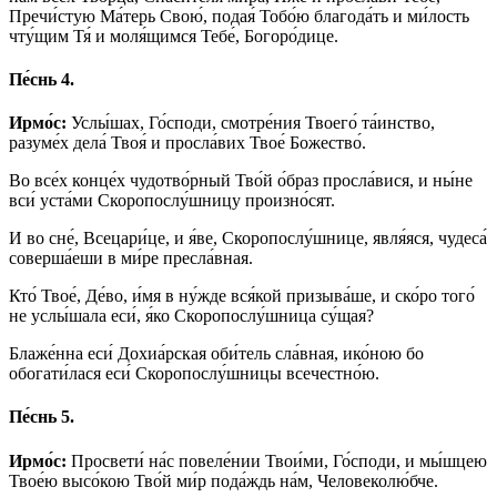
Пречи́стую Ма́терь Свою́, подая́ Тобо́ю благода́ть и ми́лость
чту́щим Тя́ и моля́щимся Тебе́, Богоро́дице.
Пе́снь 4.
Ирмо́с:
Услы́шах, Го́споди, смотре́ния Твоего́ та́инство,
разуме́х дела́ Твоя́ и просла́вих Твое́ Божество́.
Во все́х конце́х чудотво́рный Тво́й о́браз просла́вися, и ны́не
вси́ уста́ми Скоропослу́шницу произно́сят.
И во сне́, Всецари́це, и я́ве, Скоропослу́шнице, явля́яся, чудеса́
соверша́еши в ми́ре пресла́вная.
Кто́ Твое́, Де́во, и́мя в ну́жде вся́кой призыва́ше, и ско́ро того́
не услы́шала еси́, я́ко Скоропослу́шница су́щая?
Блаже́нна еси́ Дохиа́рская оби́тель сла́вная, ико́ною бо
обогати́лася еси́ Скоропослу́шницы всечестно́ю.
Пе́снь 5.
Ирмо́с:
Просвети́ на́с повеле́нии Твои́ми, Го́споди, и мы́шцею
Твое́ю высо́кою Тво́й ми́р пода́ждь на́м, Человеколю́бче.