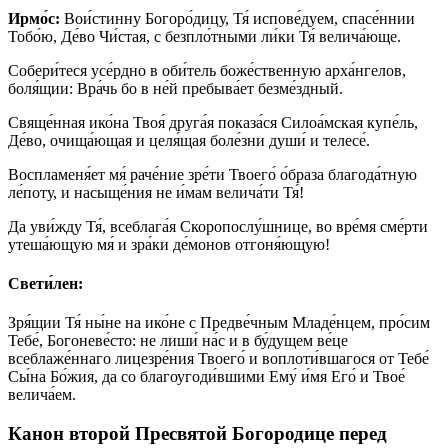
Ирмо́с:
Вои́стинну Богоро́дицу, Тя́ испове́дуем, спасе́ннии
Тобо́ю, Де́во Чи́стая, с безпло́тными ли́ки Тя́ велича́юще.
Собери́теся усе́рдно в оби́тель боже́ственную арха́нгелов,
боля́щии: Вра́чь бо в не́й пребыва́ет безме́здный.
Свяще́нная ико́на Твоя́ друга́я показа́ся Силоа́мская купе́ль,
Де́во, очища́ющая и целя́щая боле́зни души́ и телесе́.
Воспламеня́ет мя́ раче́ние зре́ти Твоего́ о́браза благода́тную
ле́поту, и насыще́ния не и́мам велича́ти Тя́!
Да уви́жду Тя́, всеблага́я Скоропослу́шнице, во вре́мя сме́рти
утеша́ющую мя́ и зра́ки де́монов отгоня́ющую!
Свети́лен:
Зря́щии Тя́ ны́не на ико́не с Предве́чным Младе́нцем, про́сим
Тебе́, Богоневе́сто: не лиши́ на́с и в бу́дущем ве́це
всеблаже́ннаго лицезре́ния Твоего́ и воплоти́вшагося от Тебе́
Сы́на Бо́жия, да со благоугоди́вшими Ему́ и́мя Его́ и Твое́
велича́ем.
Канон второй Пресвятой Богородице перед