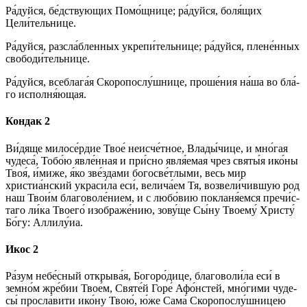
Ра́­дуй­ся, бе́дствующих По­мо́щ­ни­це; ра́­дуй­ся, бо­ля́­щих
Цели́тельнице.
Ра́­дуй­ся, разсла́бленных укрепи́тельнице; ра́­дуй­ся, плене́нных
свободи́тельнице.
Ра́­дуй­ся, всеблага́я Скоропослу́шнице, про­ше́­ния на́­ша во бла́­
го исполня́ющая.
Кондак 2
Ви́­дя­ще ми­ло­се́р­дие Твое́ не­ис­че́т­ное, Вла­ды́­чи­це, и мно́гая
чу­де­са́, То­бо́ю явле́нная и при́с­но явля́емая чрез свя­ты́я ико́­ны
Твоя́, и́ми­же, я́ко зве́здами богосве́тлыми, весь мир
христиа́нский украси́ла еси́, ве­ли­ча́­ем Тя, возвели́чившую род
наш Тво­и́м бла­го­во­ле́­ни­ем, и с лю­бо́­вию покланя́емся пре­чи́с­
та­го ли́­ка Тво­его́ изображе́нию, зо­ву́­ще Сы́­ну Тво­ему́ Хри­сту́
Бо́­гу: Алли­лу́иа.
Икос 2
Ра́­зум не­бе́с­ный открыва́я, Бо­го­ро́­ди­це, бла­го­во­ли́­ла еси́ в
земно́м жре́бии Тво­е́м, Свя­те́й Го­ре́ Афо́нстей, мно́­ги­ми чу­де­
сы́ просла́вити ико́­ну Твою́, ю́же Сама́ Скоропослу́шницею