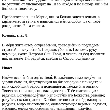
не отступи́ от упова́ющих на Тя́ во исхо́де и по исхо́де яви́ на́м
бла́гости Твоея́ си́лу.
Преблагослове́нная Мари́е, кни́га Бо́жия запечатле́нная, в
кни́зе живота́ ве́чнаго написа́тися на́м сподо́би, да от Тебе́
ро́ждшагося Бо́га сла́вим.
Конда́к, гла́с 8:
В мо́ри жите́йстем обурева́емии, треволне́нию подпа́даем
страсте́й и искуше́ний. Пода́ждь у́бо на́м, Госпоже́, ру́ку
по́мощи, я́коже Петро́ви Сы́н Тво́й, и ускори́ от бе́д изба́вити
ны́, да зове́м Ти́: ра́дуйся, всеблага́я Скоропослу́шнице.
И́кос:
Иде́же осени́т благода́ть Твоя́, Влады́чице, та́мо неду́жнии
здра́ви быва́ют, бе́дствующии во благополу́чие прихо́дят, и
вся́к скорбя́щий ра́дости исполня́ется. Те́мже благода́тию
Твое́ю осени́ и на́с, сицева́я ра́достная Тебе́ глаго́лющих:
ра́дуйся, Богоблагода́тная, непристу́пнаго Божества́ селе́ние;
ра́дуйся, свята́я трапе́зо, Хле́бом жи́зни на́с снабдева́ющая;
ра́дуйся, ми́ро многоце́нное, облагоуха́ющее ве́рных; ра́дуйся,
ма́слино, еле́ем милосе́рдия на́с умаща́ющая; ра́дуйся,