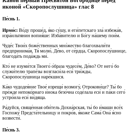
Канон первый Пресвятой Богородице перед
иконой «Скоропослушница» глас 8
Пе́снь 1.
Ирмо́с:
Во́ду проше́д, я́ко су́шу, и еги́петскаго зла́ избежа́в,
изра́ильтянин вопия́ше: Изба́вителю и Бо́гу на́шему пои́м.
Чуде́с Твои́х боже́ственных мно́жество благохвали́ти
предпринима́я, Тя́ молю́, Де́во, от се́рдца, Скоропослу́шнице,
благода́ть пода́ждь ми́.
Кто́ не изуми́тся Твоего́ о́браза чудесе́м, Де́во? От него́ бо
служи́телю трапе́зы возгласи́ла еси́ три́жды,
Скоропослу́шница наре́кшися.
Ка́ко чудодея́ние Твое́ изрещи́ возмогу́, Отрокови́це? Ты́ бо
пре́жде непоко́рнаго и́нока безо́чна соде́лала еси́ и па́ки сего́
устро́ила еси́ ви́дяща.
Ра́дуйся, свяще́нная оби́тель Дохиа́рская, ты́ бо и́маши все́х
Госпожу́ Предста́тельницу и покро́в, я́коже Сама́ Она́ я́сно
возвести́.
Пе́снь 3.