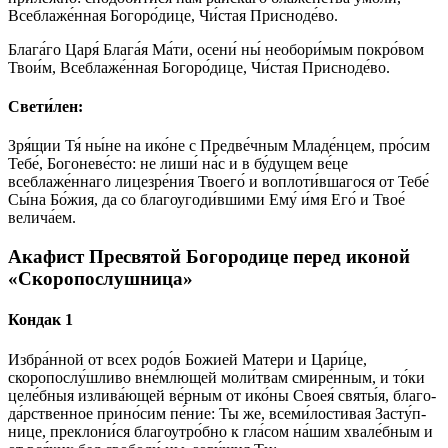
Всеблаже́нная Богоро́дице, Чи́стая Присноде́во.
Блага́го Царя́ Блага́я Ма́ти, осени́ ны́ необори́мым покро́вом
Твои́м, Всеблаже́нная Богоро́дице, Чи́стая Присноде́во.
Свети́лен:
Зря́щии Тя́ ны́не на ико́не с Предве́чным Младе́нцем, про́сим
Тебе́, Богоневе́сто: не лиши́ на́с и в бу́дущем ве́це
всеблаже́ннаго лицезре́ния Твоего́ и воплоти́вшагося от Тебе́
Сы́на Бо́жия, да со благоугоди́вшими Ему́ и́мя Его́ и Твое́
велича́ем.
Акафист Пресвятой Богородице перед иконой
«Скоропослушница»
Кондак 1
Из­бра́н­ной от всех ро­до́в Бо­жией Ма­те­ри и Ца­ри́­це,
скоропослу́шливо вне́млющей моли́твам сми­ре́н­ным, и то́­ки
це­ле́б­ныя излива́ющей ве́р­ным от ико́­ны Своея́ свя­ты́я, бла­го­
да́р­ствен­ное при­но́­сим пе́­ние: Ты же, все­ми́­лос­ти­вая За­сту́п­
ни­це, преклони́ся бла­го­утро́б­но к гла́сом на́­шим хвале́бным и