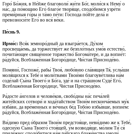
Горо́ Бо́жия, в Не́йже благоволи́ жи́ти Бо́г, моли́ся к Нему́ о
на́с, да по́мощию Его́ благо́е творя́ще, сподо́бимся узре́ти
преми́рныя го́ры и та́мо пе́ти: Го́спода по́йте дела́ и
превозноси́те Его́ во вся́ ве́ки.
Пе́снь 9.
Ирмо́с:
Вся́к земноро́дный да взыгра́ется, Ду́хом
просвеща́емь, да торжеству́ет же безпло́тных умо́в естество́,
почита́ющее свяще́нное торжество́ Богома́тере, и да вопие́т:
ра́дуйся, Всеблаже́нная Богоро́дице, Чи́стая Присноде́во.
Помяни́, Госпоже́, рабы́ Твоя́, любо́вию сла́вящия Тя́, услы́ши
моля́щихся к Тебе́ и моли́твами Твои́ми благоуве́тлива на́м
соде́лай Сы́на Твоего́ и Бо́га, зде́ и на стра́шном Суде́ Его́,
Всеблаже́нная Богоро́дице, Чи́стая Присноде́во.
Ра́досте а́нгелов и челове́ков, свобо́дны на́с печа́лей
жите́йских сотвори́ и хода́тайством Твои́м несконча́емых му́к
изба́ви, да вре́менных и ве́чных бе́д Тобо́ю избы́вше, вопие́м:
ра́дуйся, Всеблаже́нная Богоро́дице, Чи́стая Присноде́во.
Ви́димо пред о́бразом Твои́м предстоя́ще, неви́димо же к Тебе́,
одесну́ю Сы́на Твоего́ стоя́щей, у́м возводя́ще, мо́лим Ти́ ся́
приле́жно: сподо́битися на́м ра́йскаго блаже́нства умоли́,