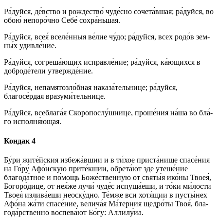
Ра́­дуй­ся, де́вство и рождество́ чу­де́с­но сочета́вшая; ра́­дуй­ся, во
обою́ непоро́чно Се­бе́ сохра́ньшая.
Ра́­дуй­ся, всея́ вселе́нныя ве́­лие чу́­до; ра́­дуй­ся, всех ро­до́в зем­
ны́х удив­ле́­ние.
Ра́­дуй­ся, согреша́ющих ис­прав­ле́­ние; ра́­дуй­ся, ка́ю­щих­ся в
доброде́тели утвер­жде́­ние.
Ра́­дуй­ся, непамятозло́бная наказа́тельнице; ра́­дуй­ся,
благосе́рдая вразуми́тельнице.
Ра́­дуй­ся, всеблага́я Скоропослу́шнице, про­ше́­ния на́­ша во бла́­
го исполня́ющая.
Кондак 4
Бу́ри жите́йския избежа́вшии и в ти́­хое при­ста́­ни­ще спа­се́­ния
на Го́ру́ Афо́нскую прите́кшии, обрета́ют зде уте­ше́­ние
благода́тное и по́­мощь Боже́ственную от свя­ты́я ико́­ны Твоея́,
Бо­го­ро́­ди­це, от нея́же лучи́ чу­де́с испуща́еши, и то́­ки ми́­лос­ти
Твоея́ излива́еши не­ос­ку́д­но. Те́м­же вси хотя́щии в пусты́нех
Афо́на жа́ти спа­се́­ние, велича́я Ма́терния щед­ро́­ты Твоя́, бла­
го­да́р­ствен­но вос­пе­ва́­ют Бо́­гу: Алли­лу́иа.