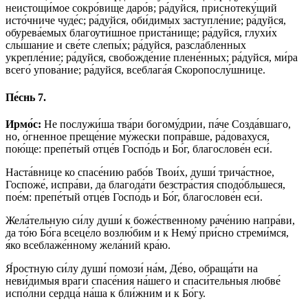
неистощи́мое сокро́вище даро́в; ра́дуйся, приснотеку́щий
исто́чниче чуде́с; ра́дуйся, оби́димых заступле́ние; ра́дуйся,
обурева́емых благоути́шное приста́нище; ра́дуйся, глухи́х
слы́шание и све́те слепы́х; ра́дуйся, разсла́бленных
укрепле́ние; ра́дуйся, свобожде́ние плене́нных; ра́дуйся, ми́ра
всего́ упова́ние; ра́дуйся, всеблага́я Скоропослу́шнице.
Пе́снь 7.
Ирмо́с:
Не послужи́ша тва́ри богому́дрии, па́че Созда́вшаго,
но, о́гненное преще́ние му́жески попра́вше, ра́довахуся,
пою́ще: препе́тый отце́в Госпо́дь и Бо́г, благослове́н еси́.
Наста́внице ко спасе́нию рабо́в Твои́х, души́ трича́стное,
Госпоже́, испра́ви, да благода́ти безстра́стия сподо́бльшеся,
пое́м: препе́тый отце́в Госпо́дь и Бо́г, благослове́н еси́.
Жела́тельную си́лу души́ к боже́ственному раче́нию напра́ви,
да то́ю Бо́га всеце́ло возлю́бим и к Нему́ при́сно стреми́мся,
я́ко всеблаже́нному жела́ний кра́ю.
Я́ростную си́лу души́ помози́ на́м, Де́во, обраща́ти на
неви́димыя враги́ спасе́ния на́шего и спаси́тельныя любве́
испо́лни сердца́ на́ша к бли́жним и к Бо́гу.