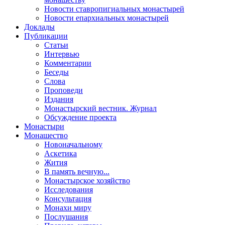
Новости ставропигиальных монастырей
Новости епархиальных монастырей
Доклады
Публикации
Статьи
Интервью
Комментарии
Беседы
Слова
Проповеди
Издания
Монастырский вестник. Журнал
Обсуждение проекта
Монастыри
Монашество
Новоначальному
Аскетика
Жития
В память вечную...
Монастырское хозяйство
Исследования
Консультация
Монахи миру
Послушания