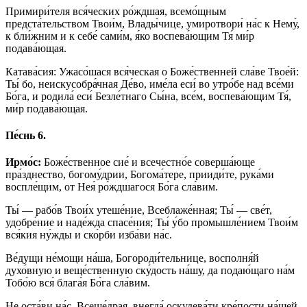
Примири́теля вся́ческих ро́ждшая, всемо́щным
предста́тельством Твои́м, Влады́чице, умиротвори́ на́с к Нему́,
к бли́жним и к себе́ сами́м, я́ко воспева́ющим Тя́ ми́р
подава́ющая.
Катава́сия: Ужасо́шася вся́ческая о Боже́ственней сла́ве Твое́й:
Ты́ бо, неискусобра́чная Де́во, име́ла еси́ во утро́бе над все́ми
Бо́га, и родила́ еси́ Безле́тнаго Сы́на, все́м, воспева́ющим Тя́,
ми́р подава́ющая.
Пе́снь 6.
Ирмо́с:
Боже́ственное сие́ и всечестно́е соверша́юще
пра́зднество, богому́дрии, Богома́тере, прииди́те, рука́ми
воспле́щим, от Нея́ ро́ждшагося Бо́га сла́вим.
Ты́ — рабо́в Твои́х утеше́ние, Всеблаже́нная; Ты́ — све́т,
удобре́ние и наде́жда спасе́ния; Ты́ у́бо промышле́нием Твои́м
вся́кия ну́жды и ско́рби изба́ви на́с.
Ве́дущи не́мощи на́ша, Богороди́тельнице, восполня́й
духо́вную и веще́ственную ску́дость на́шу, да подаю́щаго на́м
Тобо́ю вся́ блага́я Бо́га сла́вим.
Не оста́ви на́с, Всеще́драя, внегда́ оскудева́ти кре́пости на́шей,