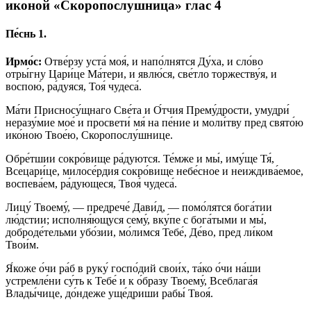
иконой «Скоропослушница» глас 4
Пе́снь 1.
Ирмо́с:
Отве́рзу уста́ моя́, и напо́лнятся Ду́ха, и сло́во
отры́гну Цари́це Ма́тери, и явлю́ся, све́тло торжеству́я, и
воспою́, ра́дуяся, Тоя́ чудеса́.
Ма́ти Присносу́щнаго Све́та и О́тчия Прему́дрости, умудри́
неразу́мие мое́ и просвети́ мя́ на пе́ние и моли́тву пред свято́ю
ико́ною Твое́ю, Скоропослу́шнице.
Обре́тшии сокро́вище ра́дуются. Те́мже и мы́, иму́ще Тя́,
Всецари́це, милосе́рдия сокро́вище небе́сное и неиждива́емое,
воспева́ем, ра́дующеся, Твоя́ чудеса́.
Лицу́ Твоему́, — предрече́ Дави́д, — помо́лятся бога́тии
лю́дстии; исполня́ющуся сему́, вку́пе с бога́тыми и мы́,
доброде́тельми убо́зии, мо́лимся Тебе́, Де́во, пред ли́ком
Твои́м.
Я́коже о́чи ра́б в руку́ госпо́дий свои́х, та́ко о́чи на́ши
устремле́ни су́ть к Тебе́ и к о́бразу Твоему́, Всеблага́я
Влады́чице, до́ндеже уще́дриши рабы́ Твоя́.