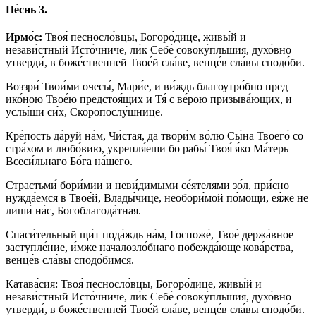
Пе́снь 3.
Ирмо́с:
Твоя́ песносло́вцы, Богоро́дице, живы́й и
незави́стный Исто́чниче, ли́к Себе́ совоку́пльшия, духо́вно
утверди́, в боже́ственней Твое́й сла́ве, венце́в сла́вы сподо́би.
Воззри́ Твои́ми очесы́, Мари́е, и ви́ждь благоутро́бно пред
ико́ною Твое́ю предстоя́щих и Тя́ с ве́рою призыва́ющих, и
услы́ши си́х, Скоропослу́шнице.
Кре́пость да́руй на́м, Чи́стая, да твори́м во́лю Сы́на Твоего́ со
стра́хом и любо́вию, укрепля́еши бо рабы́ Твоя́ я́ко Ма́терь
Всеси́льнаго Бо́га на́шего.
Страстьми́ бори́мии и неви́димыми се́ятелями зо́л, при́сно
нужда́емся в Твое́й, Влады́чице, необори́мой по́мощи, ея́же не
лиши́ на́с, Богоблагода́тная.
Спаси́тельный щи́т пода́ждь на́м, Госпоже́, Твое́ держа́вное
заступле́ние, и́мже началозло́бнаго побежда́юще кова́рства,
венце́в сла́вы сподо́бимся.
Катава́сия: Твоя́ песносло́вцы, Богоро́дице, живы́й и
незави́стный Исто́чниче, ли́к Себе́ совоку́пльшия, духо́вно
утверди́, в боже́ственней Твое́й сла́ве, венце́в сла́вы сподо́би.