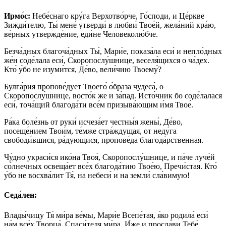
Ирмо́с:
Небе́снаго кру́га Верхотво́рче, Го́споди, и Це́ркве
Зижди́телю, Ты́ мене́ утверди́ в любви́ Твое́й, жела́ний кра́ю,
ве́рных утвержде́ние, еди́не Человеколю́бче.
Безча́дных благоча́дных Ты́, Мари́е, показа́ла еси́ и непло́дных
же́н соде́лала еси́, Скоропослу́шнице, веселя́щихся о ча́дех.
Кто́ у́бо не изуми́тся, Де́во, вели́чию Твоему́?
Булга́рия пропове́дует Твоего́ о́браза чудеса́, о
Скоропослу́шнице, восто́к же и за́пад. Исто́чник бо соде́лалася
еси́, точа́щий благода́ти все́м призыва́ющим и́мя Твое́.
Ра́ка боле́знь от руки́ исчеза́ет честны́я жены́, Де́во,
посеще́нием Твои́м, те́мже стра́ждущая, от неду́га
свободи́вшися, ра́дующися, пропове́да благода́рственная.
Чу́дно украси́ся ико́на Твоя́, Скоропослу́шнице, и па́че луче́й
со́лнечных освеща́ет все́х благода́тию Твое́ю, Пречи́стая. Кто́
у́бо не восхва́лит Тя́, на небеси́ и на земли́ сла́вимую!
Седа́лен:
Влады́чицу Тя́ ми́ра ве́мы, Мари́е Всепе́тая, я́ко родила́ еси́
на́м все́х Творца́, Спаси́теля ми́ра, И́же и просла́ви Тебе́,