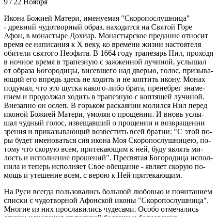
9 / 22 Ноября
Ико­на Бо­жи­ей Ма­те­ри, име­ну­е­мая "Ско­ро­по­слуш­ни­ца"
- древ­ний чу­до­твор­ный об­раз, на­хо­дит­ся на Свя­той Го­ре
Афон, в мо­на­сты­ре До­хи­ар. Мо­на­стыр­ское пре­да­ние от­но­сит
вре­мя ее на­пи­са­ния к Х ве­ку, ко вре­ме­ни жиз­ни на­сто­я­те­ля
оби­те­ли свя­то­го Нео­фи­та. В 1664 го­ду тра­пе­зарь Нил, про­хо­дя
в ноч­ное вре­мя в тра­пез­ную с за­жжен­ной лу­чи­ной, услы­шал
от об­ра­за Бо­го­ро­ди­цы, ви­сев­ше­го над две­рью, го­лос, при­зы­ва­
ю­щий его впредь здесь не хо­дить и не коп­тить ико­ну. Мо­нах
по­ду­мал, что это шут­ка ка­ко­го-ли­бо бра­та, пре­не­брег зна­ме­
ни­ем и про­дол­жал хо­дить в тра­пез­ную с коп­тя­щей лу­чи­ной.
Вне­зап­но он ослеп. В горь­ком рас­ка­я­нии мо­лил­ся Нил пе­ред
ико­ной Бо­жи­ей Ма­те­ри, умо­ляя о про­ще­нии. И вновь услы­
шал чуд­ный го­лос, из­ве­щав­ший о про­ще­нии и воз­вра­ще­нии
зре­ния и при­ка­зы­ва­ю­щий воз­ве­стить всей бра­тии: "С этой по­
ры бу­дет име­но­вать­ся сия ико­на Моя Ско­ро­по­слуш­ни­цею, по­
то­му что ско­рую всем, при­те­ка­ю­щим к ней, бу­ду яв­лять ми­
лость и ис­пол­не­ние про­ше­ний". Пре­свя­тая Бо­го­ро­ди­ца ис­пол­
ни­ла и те­перь ис­пол­ня­ет Свое обе­ща­ние - яв­ля­ет ско­рую по­
мощь и уте­ше­ние всем, с ве­рою к Ней при­те­ка­ю­щим.
На Ру­си все­гда поль­зо­ва­лись боль­шой лю­бо­вью и по­чи­та­ни­ем
спис­ки с чу­до­твор­ной Афон­ской ико­ны "Ско­ро­по­слуш­ни­ца".
Мно­гие из них про­сла­ви­лись чу­де­са­ми. Осо­бо от­ме­ча­лись