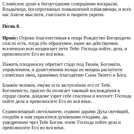
Слове́сное души́ к богоуго́дному созерца́нию воскрыли́,
Влады́чице, богопроти́вных помышле́ний избавля́ющи, и все́х
на́с благо́е мы́слити, глаго́лати и твори́ти укрепи́.
Пе́снь 8.
Ирмо́с:
О́троки благочести́выя в пещи́ Рождество́ Богоро́дичо
спасло́ е́сть, тогда́ у́бо образу́емое, ны́не же де́йствуемое,
вселе́нную всю́ воздвиза́ет пе́ти Тебе́: Го́спода по́йте, дела́, и
превозноси́те Его́ во вся́ ве́ки.
Па́жить плодоно́сну обрета́ет ста́до под Твои́м, Богома́ти,
управле́нием, и душетле́ннии во́лцы не мо́щны расхи́тити
слове́сных ове́ц, храни́мых благода́тию Сы́на Твоего́ и Бо́га.
Блаже́н челове́к, ему́же е́сть заступле́ние его́ от Тебе́,
Богоневе́сто, при́сно бо полага́ет таковы́й восхожде́ния в
се́рдце свое́м, до́ндеже у́зрит себе́ спасе́нна и воспое́т: Го́спода
по́йте дела́ и превозноси́те Его́ во вся́ ве́ки.
Седмисве́щный свети́льниче, седмию́ дара́ми Ду́ха светя́щий,
сподо́би и на́м украси́тися духо́вными плода́ми, да,
уще́дреннии чрез Тебе́ Бо́гом, пое́м: Го́спода по́йте дела́ и
превозноси́те Его́ во вся́ ве́ки.