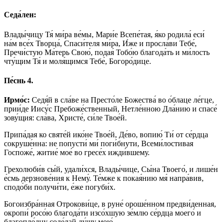
Седа́лен:
Влады́чицу Тя́ ми́ра ве́мы, Мари́е Всепе́тая, я́ко родила́ еси́
на́м все́х Творца́, Спаси́теля ми́ра, И́же и просла́ви Тебе́,
Пречи́стую Ма́терь Свою́, подая́ Тобо́ю благода́ть и ми́лость
чту́щим Тя́ и моля́щимся Тебе́, Богоро́дице.
Пе́снь 4.
Ирмо́с:
Седя́й в сла́ве на Престо́ле Божества́ во о́блаце ле́гце,
прии́де Иису́с Пребоже́ственный, Нетле́нною Дла́нию и спасе́
зову́щия: сла́ва, Христе́, си́ле Твое́й.
Припа́дая ко святе́й ико́не Твое́й, Де́во, вопию́ Ти́ от се́рдца
сокруше́нна: не попусти́ ми́ поги́бнути, Всеми́лостивая
Госпоже́, житие́ мое́ во гресе́х ижди́вшему.
Грехолюби́в сы́й, удали́хся, Влады́чице, Сы́на Твоего́, и лише́н
е́смь дерзнове́ния к Нему́. Те́мже к покая́нию мя́ напра́вив,
сподо́би получи́ти, е́же погуби́х.
Богоизбра́нная Отрокови́це, в руне́ ороше́нном предви́денная,
окропи́ росо́ю благода́ти изсо́хшую зе́млю се́рдца моего́ и
благопло́дну соде́лай ду́шу мою́.