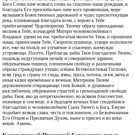
Бога Слова паче всякаго слова на спасение наше рождшая, и
благодать Его преизобильно паче всех проявившая, море
явльшаяся Божественных дарований и чудес приснотекущая
река, изливающая благодать всем, с верою к Тебе
прибегающим! Чудотворному Твоему образу припадающе,
молимся Тебе, всещедрей Матери человеколюбиваго
Владыки: удиви на нас пребогатыя милости Твоя, и прошения
наша, приносимая Тебе, Скоропослушнице, ускори исполнити
все, еже на пользу во утешение и спасение, коемуждо
устрояющи. Посети, Преблагая, рабы Твоя благодатию Твоею,
подаждь недугующим цельбу и совершенное здравие,
обуреваемым тишину, плененным свободу и различными
образы страждущих утеши; избави Всемилостивая Госпоже,
всяк град и страну от глада, язвы, труса, потопа, огня, меча и
иныя казни временныя и вечныя, Матерним Твоим
дерзновением отвращающи гнев Божий; и душевнаго
разслабления, обуревания страстей и грехопадений свободи
рабы Твоя, яко да непреткновенно, во всяком благочестии
поживше в сем веце, и в будущем вечных благ сподобимся
благодатию и человеколюбием Сына Твоего и Бога, Емуже
подобает всякая слава, честь и поклонение, со Безначальным
Его Отцем и Пресвятым Духом, ныне и присно и во веки
веков. Аминь.