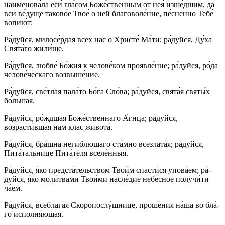
наименова́ла еси́ гла́сом Боже́ственным от нея́ изше́дшим, да
вси ве́­ду­ще та­ко­во́е Твое́ о ней благоволе́ние, пе́сненно Те­бе́
во­пи­ю́т:
Ра́­дуй­ся, ми­ло­се́р­дая всех нас о Хрис­те́ Ма́­ти; ра́­дуй­ся, Ду́­ха
Свя­та́­го жи­ли́­ще.
Ра́­дуй­ся, люб­ве́ Бо́­жия к че­ло­ве́­ком проявле́ние; ра́­дуй­ся, ро́­да
че­ло­ве́­чес­ка­го возвыше́ние.
Ра́­дуй­ся, све́т­лая па­ла́­то Бо́­га Сло́ва; ра́­дуй­ся, свя­та́я свя­ты́х
бо́льшая.
Ра́­дуй­ся, ро́жд­шая Бо­же́ст­вен­на­го А́гнца; ра́­дуй­ся,
возрасти́вшая нам клас жи­во­та́.
Ра́­дуй­ся, бра́шна неги́блющаго ста́мно всезлата́я; ра́­дуй­ся,
Пита́тальнице Пита́теля вселе́нныя.
Ра́­дуй­ся, я́ко пред­ста́­тель­ством Тво­и́м спас­ти́­ся упо­ва́­ем; ра́­
дуй­ся, я́ко мо­ли́т­ва­ми Тво­и́ми насле́дие не­бе́с­ное получи́ти
ча́ем.
Ра́­дуй­ся, всеблага́я Скоропослу́шнице, про­ше́­ния на́­ша во бла́­
го исполня́ющая.