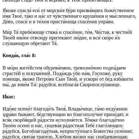
Я́коже спасла́ еси́ от морски́я бу́ри призва́вших боже́ственное
и́мя Твое́, та́ко и на́с от чу́вственнаго круше́ния и мы́сленнаго,
Де́во, спаси́ и в ти́хия приста́нища спасе́ния упра́ви.
Ми́р Тя́ прибе́жище стяжа́ и спасе́ние, те́м, Чи́стая, к честне́й
Твое́й ико́не отвсю́ду притека́ют лю́дие, и вси́ ско́ро и́х
слу́шающую обрета́ют Тя́.
Конда́к, гла́с 8:
В мо́ри жите́йстем обурева́емии, треволне́нию подпа́даем
страсте́й и искуше́ний. Пода́ждь у́бо на́м, Госпоже́, ру́ку
по́мощи, я́коже Петро́ви Сы́н Тво́й, и ускори́ от бе́д изба́вити
ны́, да зове́м Ти́: ра́дуйся, всеблага́я Скоропослу́шнице.
И́кос:
Иде́же осени́т благода́ть Твоя́, Влады́чице, та́мо неду́жнии
здра́ви быва́ют, бе́дствующии во благополу́чие прихо́дят, и
вся́к скорбя́щий ра́дости исполня́ется. Те́мже благода́тию
Твое́ю осени́ и на́с, сицева́я ра́достная Тебе́ глаго́лющих:
ра́дуйся, Богоблагода́тная, непристу́пнаго Божества́ селе́ние;
ра́дуйся, свята́я трапе́зо, Хле́бом жи́зни на́с снабдева́ющая;