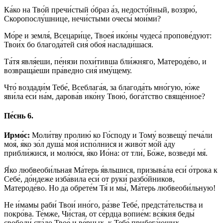
Ка́ко на Тво́й пречи́стый о́браз а́з, недосто́йный, воззрю́,
Скоропослу́шнице, нечи́стыми очесы́ мои́ми?
Мо́ре и земля́, Всецари́це, Твоея́ ико́ны чудеса́ пропове́дуют:
Твои́х бо благода́тей сия́ обоя́ наслади́шася.
Та́тя явля́еши, пе́нязи похи́тивша бли́жняго, Матероде́во, и
возвраща́еши пра́ведно сия́ иму́щему.
Что́ воздади́м Тебе́, Всеблага́я, за благода́ть мно́гую, ю́же
яви́ла еси́ на́м, дарова́в ико́ну Твою́, бога́тство свяще́нное?
Пе́снь 6.
Ирмо́с:
Моли́тву пролию́ ко Го́споду и Тому́ возвещу́ печа́ли
моя́, я́ко зо́л душа́ моя́ испо́лнися и живо́т мо́й а́ду
прибли́жися, и молю́ся, я́ко Ио́на: от тли́, Бо́же, возведи́ мя́.
Я́ко любвеоби́льная Ма́терь я́вльшися, призыва́ла еси́ о́трока к
Себе́, до́ндеже изба́вила еси́ от руки́ разбо́йников,
Матероде́во. Но да обрете́м Тя́ и мы́, Ма́терь любвеоби́льную!
Не и́мамы раби́ Твои́ ино́го, ра́зве Тебе́, предста́тельства и
покро́ва. Те́мже, Чи́стая, от се́рдца вопие́м: вся́кия беды́
свободи́ ста́до Твое́ и ве́рных, к Тебе́ прибега́ющих.