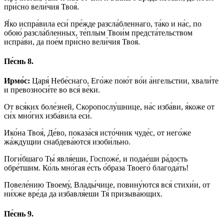
при́сно вели́чия Твоя́.
Я́ко испра́вила еси́ пре́жде разсла́бленнаго, та́ко и на́с, по
обою́ разсла́бленных, те́плым Твои́м предста́тельством
испра́ви, да пое́м при́сно вели́чия Твоя́.
Пе́снь 8.
Ирмо́с:
Царя́ Небе́снаго, Его́же пою́т во́и а́нгельстии, хвали́те
и превозноси́те во вся́ ве́ки.
От вся́ких боле́зней, Скоропослу́шнице, на́с изба́ви, я́коже от
си́х мно́гих изба́вила еси́.
Ико́на Твоя́, Де́во, показа́ся исто́чник чуде́с, от него́же
жа́ждущии снабдева́ются изоби́льно.
Поги́бшаго Ты́ явля́еши, Госпоже́, и подае́ши ра́дость
обре́тшим. Ко́ль мно́гая е́сть о́браза Твоего́ благода́ть!
Повеле́нию Твоему́, Влады́чице, повину́ются вся́ стихи́и, от
ни́хже вре́да да избавля́еши Тя́ призыва́ющих.
Пе́снь 9.