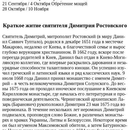
21 Сентября / 4 Октября
Обре́тение мощей
28 Октября / 10 Ноября
Краткое житие святителя Димитрия Ростовского
Свя­ти­тель Ди­мит­рий, мит­ро­по­лит Ро­стов­ский (в ми­ру Да­ни­
ил Сав­вич Туп­та­ло), ро­дил­ся в де­каб­ре 1651 го­да в ме­стеч­ке
Ма­ка­ро­во, неда­ле­ко от Ки­е­ва, в бла­го­че­сти­вой се­мье и вы­рос
глу­бо­ко ве­ру­ю­щим хри­сти­а­ни­ном. В 1662 го­ду, вско­ре по­сле
пе­ре­ез­да ро­ди­те­лей в Ки­ев, Да­ни­ил был от­дан в Ки­е­во-Мо­ги­
лян­скую кол­ле­гию, где впер­вые рас­кры­лись да­ро­ва­ния и неза­
у­ряд­ные спо­соб­но­сти та­лант­ли­во­го юно­ши. Он успеш­но изу­
чил гре­че­ский и ла­тин­ский язы­ки и ряд клас­си­че­ских на­ук. 9
июля 1668 го­да Да­ни­ил при­нял мо­на­ше­ство с име­нем Ди­мит­
рий – в честь ве­ли­ко­му­че­ни­ка Ди­мит­рия Со­лун­ско­го. До вес­
ны 1675 го­да он про­хо­дил ино­че­ское по­слу­ша­ние в Ки­ев­ском
Ки­рил­ло­вом мо­на­сты­ре, где на­ча­лась его ли­те­ра­тур­ная и про­
по­вед­ни­че­ская де­я­тель­ность. Чер­ни­гов­ский ар­хи­епи­скоп Ла­
зарь (Ба­ра­но­вич) ру­ко­по­ло­жил Ди­мит­рия 23 мая 1675 го­да во
иеро­мо­на­ха. В те­че­ние несколь­ких лет иеро­мо­нах Ди­мит­рий
под­ви­зал­ся, про­по­ве­дуя сло­во Бо­жие, в раз­лич­ных мо­на­сты­
рях и хра­мах Укра­и­ны, Лит­вы и Бе­ло­рус­сии. Неко­то­рое вре­мя
он был игу­ме­ном Мак­си­мов­ской оби­те­ли, а за­тем Ба­ту­рин­ско­