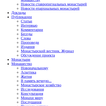
Новости ставропигиальных монастырей
Новости епархиальных монастырей
Доклады
Публикации
Статьи
Интервью
Комментарии
Беседы
Слова
Проповеди
Издания
Монастырский вестник. Журнал
Обсуждение проекта
Монастыри
Монашество
Новоначальному
Аскетика
Жития
В память вечную...
Монастырское хозяйство
Исследования
Консультация
Монахи миру
Послушания