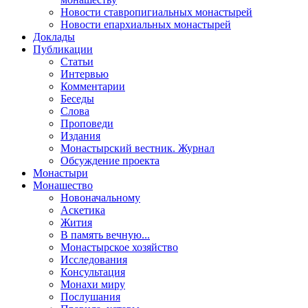
Новости ставропигиальных монастырей
Новости епархиальных монастырей
Доклады
Публикации
Статьи
Интервью
Комментарии
Беседы
Слова
Проповеди
Издания
Монастырский вестник. Журнал
Обсуждение проекта
Монастыри
Монашество
Новоначальному
Аскетика
Жития
В память вечную...
Монастырское хозяйство
Исследования
Консультация
Монахи миру
Послушания