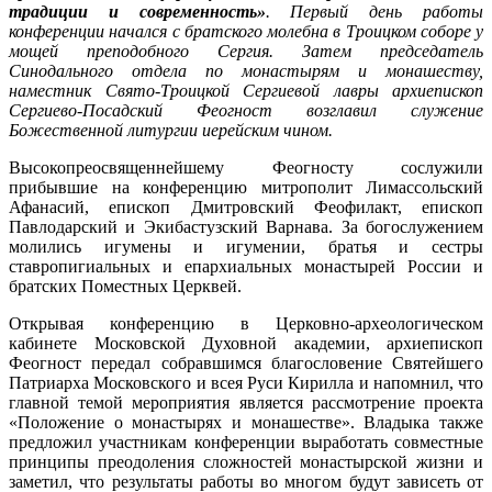
традиции и современность»
. Первый день работы
конференции начался с братского молебна в Троицком соборе у
мощей преподобного Сергия. Затем председатель
Синодального отдела по монастырям и монашеству,
наместник Свято-Троицкой Сергиевой лавры архиепископ
Сергиево-Посадский Феогност возглавил служение
Божественной литургии иерейским чином.
Высокопреосвященнейшему Феогносту сослужили
прибывшие на конференцию митрополит Лимассольский
Афанасий, епископ Дмитровский Феофилакт, епископ
Павлодарский и Экибастузский Варнава. За богослужением
молились игумены и игумении, братья и сестры
ставропигиальных и епархиальных монастырей России и
братских Поместных Церквей.
Открывая конференцию в Церковно-археологическом
кабинете Московской Духовной академии, архиепископ
Феогност передал собравшимся благословение Святейшего
Патриарха Московского и всея Руси Кирилла и напомнил, что
главной темой мероприятия является рассмотрение проекта
«Положение о монастырях и монашестве». Владыка также
предложил участникам конференции выработать совместные
принципы преодоления сложностей монастырской жизни и
заметил, что результаты работы во многом будут зависеть от