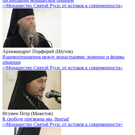
организации монашеской общины
/«Монашество Святой Руси: от истоков к современности»
Архимандрит Порфирий (Шутов)
Взаимоотношения между монастырями: значение и формы
общения
/«Монашество Святой Руси: от истоков к современности»
Игумен Петр (Мажетов)
К свободе призваны мы, братья!
/«Монашество Святой Руси: от истоков к современности»