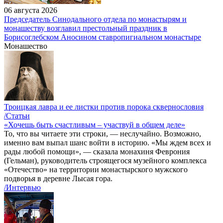
06 августа 2026
Председатель Синодального отдела по монастырям и
монашеству возглавил престольный праздник в
Борисоглебском Аносином ставропигиальном монастыре
Монашество
Троицкая лавра и ее листки против порока сквернословия
/Статьи
«Хочешь быть счастливым – участвуй в общем деле»
То, что вы читаете эти строки, — неслучайно. Возможно,
именно вам выпал шанс войти в историю. «Мы ждем всех и
рады любой помощи», — сказала монахиня Феврония
(Гельман), руководитель строящегося музейного комплекса
«Отечество» на территории монастырского мужского
подворья в деревне Лысая гора.
/Интервью