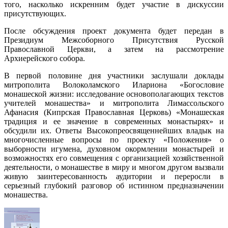
того, насколько искренним будет участие в дискуссии
присутствующих.
После обсуждения проект документа будет передан в
Президиум Межсоборного Присутствия Русской
Православной Церкви, а затем на рассмотрение
Архиерейского собора.
В первой половине дня участники заслушали доклады
митрополита Волоколамского Илариона «Богословие
монашеской жизни: исследование основополагающих текстов
учителей монашества» и митрополита Лимассольского
Афанасия (Кипрская Православная Церковь) «Монашеская
традиция и ее значение в современных монастырях» и
обсудили их. Ответы Высокопреосвященнейших владык на
многочисленные вопросы по проекту «Положения» о
выборности игумена, духовном окормлении монастырей и
возможностях его совмещения с организацией хозяйственной
деятельности, о монашестве в миру и многом другом вызвали
живую заинтересованность аудитории и переросли в
серьезный глубокий разговор об истинном предназначении
монашества.