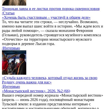
Троицкая лавра и ее листки против порока сквернословия
/Статьи
«Хочешь быть счастливым – участвуй в общем деле»
То, что вы читаете эти строки, — неслучайно. Возможно,
именно вам выпал шанс войти в историю. «Мы ждем всех и
рады любой помощи», — сказала монахиня Феврония
(Гельман), руководитель строящегося музейного комплекса
«Отечество» на территории монастырского мужского
подворья в деревне Лысая гора.
/Интервью
«Судьба каждого человека, который отдал жизнь за свою
Родину, очень важна для нас»
/Интервью
«Монастырский вестник». 2026. №2 (66)
Вышел очередной номер журнала «Монастырский вестник»
(апрель — июнь 2026 года), посвящённый монастырям
Тульской земли: в издании представлены интервью с
настоятелями и настоятельницами обителей, материалы о