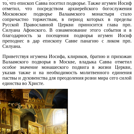
то, что епископ Савва посетил подворье. Также игумен Иосиф
отметил, что посредством архиерейского богослужения
Московское подворье Валаамского монастыря стало
сопричастно торжествам, в период которых в пределы
Русской Православной Церкви приносится глава прп.
Силуана Афонского. В ознаменование этого события и в
благодарность за посещения подворья игумен Иосиф
преподнес в дар епископу Савве панагию с ликом прп.
Силуана.
Приветствуя игумена Иосифа, клириков, братию и прихожан
Валаамского подворья в Москве, владыка Савва отметил
особое значение монашеского подвига в жизни Церкви,
указав также и на необходимость молитвенного единения
паствы и духовенства для преодоления розни мира сего силой
единства во Христе.
Распечатать
Фото