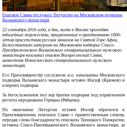
Епископ Савва отслужил Литургию на Московском подворье
Валаамского монастыря
22 сентября 2016 года, в дни, когда в Москве проходят
юбилейные торжества, приуроченные к празднованию 1000-
летия присутствия русских монахов на Святой Горе Афон,
Божественную литургию на Московском подворье Спасо-
Преображенского Валаамского ставропигиального мужского
монастыря возглавил епископ Воскресенский Савва,
наместник Новоспасского ставропигиального мужского
монастыря.
Его Преосвященству сослужили и.о. начальника Московского
подворья Валаамского монастыря игумен Иосиф (Крюков) и
клирики подворья.
За богослужением пел хор братии подворья под управлением
регента иеродиакона Германа (Рябцева).
По окончании Литургии игумен Иосиф обратился к
Преосвященному епископу Савве с приветственным словом,
передав слова благодарности епископа Троицкого Панкратия,
игумена Спасо-Преображенского Валаамского монастыря, за