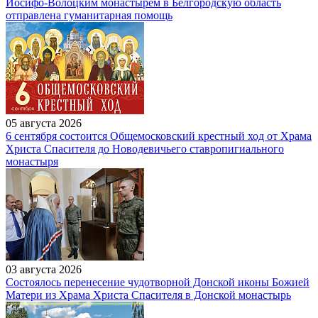
Иосифо-Волоцким монастырем в Белгородскую область
отправлена гуманитарная помощь
05 августа 2026
6 сентября состоится Общемосковский крестный ход от Храма
Христа Спасителя до Новодевичьего ставропигиального
монастыря
03 августа 2026
Состоялось перенесение чудотворной Донской иконы Божией
Матери из Храма Христа Спасителя в Донской монастырь