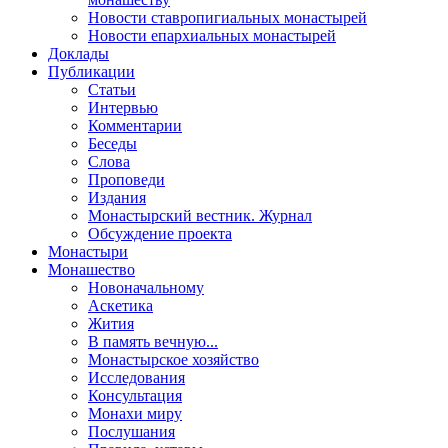
Новости ставропигиальных монастырей
Новости епархиальных монастырей
Доклады
Публикации
Статьи
Интервью
Комментарии
Беседы
Слова
Проповеди
Издания
Монастырский вестник. Журнал
Обсуждение проекта
Монастыри
Монашество
Новоначальному
Аскетика
Жития
В память вечную...
Монастырское хозяйство
Исследования
Консультация
Монахи миру
Послушания