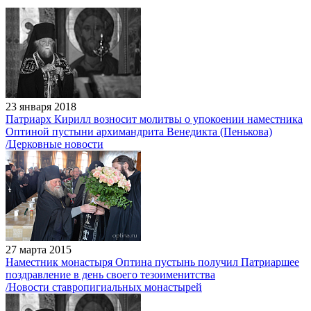
23 января 2018
Патриарх Кирилл возносит молитвы о упокоении наместника
Оптиной пустыни архимандрита Венедикта (Пенькова)
/Церковные новости
27 марта 2015
Наместник монастыря Оптина пустынь получил Патриаршее
поздравление в день своего тезоименитства
/Новости ставропигиальных монастырей