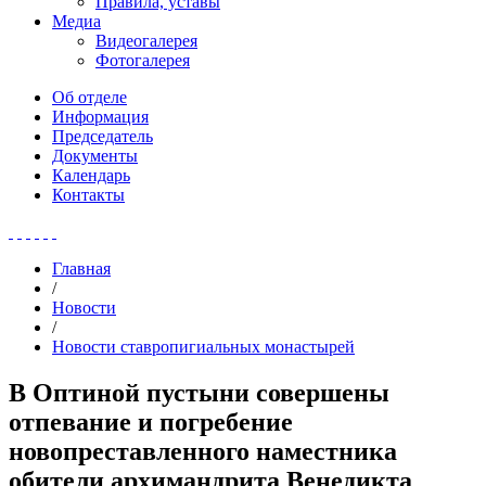
Правила, уставы
Медиа
Видеогалерея
Фотогалерея
Об отделе
Информация
Председатель
Документы
Календарь
Контакты
Главная
/
Новости
/
Новости ставропигиальных монастырей
В Оптиной пустыни совершены
отпевание и погребение
новопреставленного наместника
обители архимандрита Венедикта