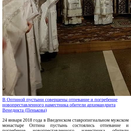
В Оптиной пустыни совершены отпевание и погребение
новопреставленного наместника обители архимандрита
Венедикта (Пенькова)
24 января 2018 года в Введенском ставропигиальном мужском
монастыре Оптина пустынь состоялись отпевание и
погребение новопреставленного наместника обители