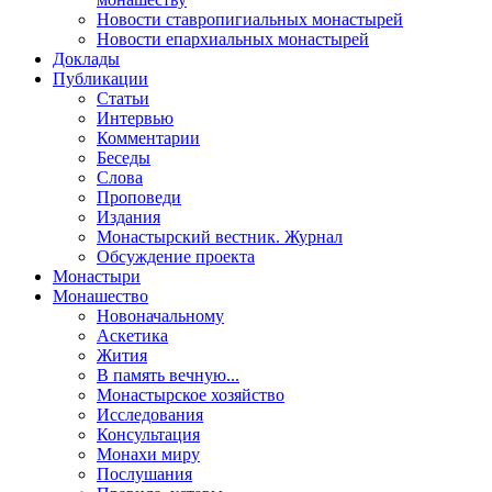
Новости ставропигиальных монастырей
Новости епархиальных монастырей
Доклады
Публикации
Статьи
Интервью
Комментарии
Беседы
Слова
Проповеди
Издания
Монастырский вестник. Журнал
Обсуждение проекта
Монастыри
Монашество
Новоначальному
Аскетика
Жития
В память вечную...
Монастырское хозяйство
Исследования
Консультация
Монахи миру
Послушания