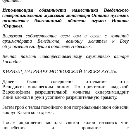
братией.
Исполняющим обязанности наместника Введенского
ставропигиального мужского монастыря Оптина пустынь
назначается благочинный обители
игумен Никита
(Суриков).
Выражая соболезнование всем вам в связи с кончиной
архимандрита Венедикта, возношу молитвы к Богу
об упокоении его души в обителях Небесных.
Вечная память новопреставленному служителю алтаря
Господня.
КИРИЛЛ, ПАТРИАРХ МОСКОВСКИЙ И ВСЕЯ РУСИ».
Далее было совершено отпевание отца
Венедикта монашеским чином. По прочтении владыкой
Варсонофием разрешительной молитвы схиархимандрит
Илий вложил в руки усопшего разрешительную грамоту.
Затем гроб с телом покойного под погребальный звон обнесли
вокруг Казанского храма.
После окропления могилы святой водой начались чин
погребения и прощание с