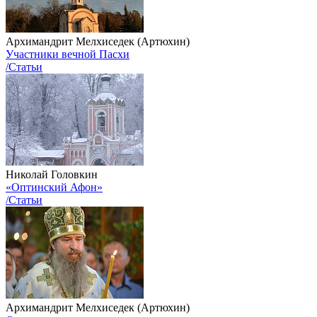
Архимандрит Мелхиседек (Артюхин)
Участники вечной Пасхи
/Статьи
Николай Головкин
«Оптинский Афон»
/Статьи
Архимандрит Мелхиседек (Артюхин)