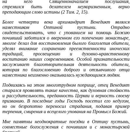
на него Священноначалием послушания,
стремился быть делателем неукоризненным, верно
преподающим слово истины (2 Тим. 2, 15).
Более четверти века архимандрит Венедикт являлся
наместником Оптиной пустыни. Отрадно
свидетельствовать, что с упованием на помощь Божию
почивший заботился о вверенном его попечению монастыре,
многое делал для восстановления былого благолепия обители,
уделял внимание сохранению преемственности иноческих
традиций, просвещению и духовно-нравственному
воспитанию наших современников. Особой признательности
заслуживает благотворительная деятельность обители,
которая по благословению доброго и отзывчивого отца
наместника неизменно оказывалась нуждающимся людям.
Подвизаясь на этом многотрудном поприще, отец Венедикт
старался проявлять такие качества, как духовная стойкость
и рассудительность, преданность Церкви и верность своему
призванию. В последние годы Господь посетил его недугом,
но он безропотно переносил страдания, подавая пример
терпения, смирения и всецелого упования на Промысл Божий.
Мне памятны неоднократные поездки в Оптину пустынь,
совместные богослужения с почившим и с монастырской