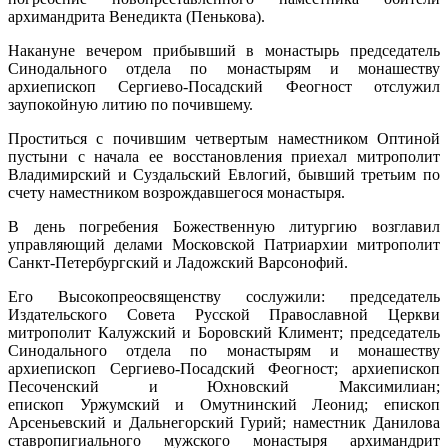
архимандрита Венедикта (Пенькова).
Накануне вечером прибывший в монастырь председатель
Синодального отдела по монастырям и монашеству
архиепископ Сергиево-Посадский Феогност отслужил
заупокойную литию по почившему.
Проститься с почившим четвертым наместником Оптиной
пустыни с начала ее восстановления приехал митрополит
Владимирский и Суздальский Евлогий, бывший третьим по
счету наместником возрождавшегося монастыря.
В день погребения Божественную литургию возглавил
управляющий делами Московской Патриархии митрополит
Санкт-Петербургский и Ладожский Варсонофий.
Его Высокопреосвященству сослужили: председатель
Издательского Совета Русской Православной Церкви
митрополит Калужский и Боровский Климент; председатель
Синодального отдела по монастырям и монашеству
архиепископ Сергиево-Посадский Феогност; архиепископ
Песоченский и Юхновский Максимилиан;
епископ Уржумский и Омутнинский Леонид; епископ
Арсеньевский и Дальнегорский Гурий; наместник Данилова
ставропигиального мужского монастыря архимандрит