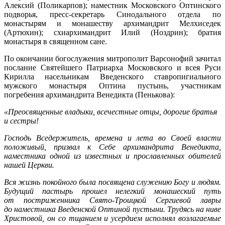
Алексий (Поликарпов); наместник Московского Оптинского
подворья, пресс-секретарь Синодального отдела по
монастырям и монашеству архимандрит Мелхиседек
(Артюхин); схиархимандрит Илий (Ноздрин); братия
монастыря в священном сане.
По окончании богослужения митрополит Варсонофий зачитал
послание Святейшего Патриарха Московского и всея Руси
Кирилла насельникам Введенского ставропигиального
мужского монастыря Оптина пустынь, участникам
погребения архимандрита Венедикта (Пенькова):
«Преосвященные владыки, всечестные отцы, дорогие братья
и сестры!
Господь Вседержитель, времена и лета во Своей власти
положивый, призвал к Себе архимандрита Венедикта,
наместника одной из известных и прославленных обителей
нашей Церкви.
Вся жизнь покойного была посвящена служению Богу и людям.
Будущий пастырь прошел нелегкий монашеский путь
от постриженника Свято-Троицкой Сергиевой лавры
до наместника Введенской Оптиной пустыни. Трудясь на ниве
Христовой, он со тщанием и усердием исполнял возлагаемые