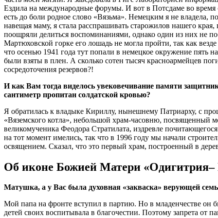
Ездила на международные форумы. И вот в Потсдаме во время о
есть до боли родное слово «Вязьма». Немецким я не владела, 
навещая маму, я стала расспрашивать старожилов нашего края,
поощряли делиться воспоминаниями, однако один из них не поб
Мартюховской горке его лошадь не могла пройти, так как везде
что осенью 1941 года тут попали в немецкое окружение пять н
были взяты в плен. А сколько сотен тысяч красноармейцев по
сосредоточения резервов?!
И как Вам тогда виделось увековечивание памяти защитников
сантиметр пропитан солдатской кровью?
Я обратилась к владыке Кириллу, нынешнему Патриарху, с про
«Вяземского котла», небольшой храм-часовню, посвященный мое
великомученика Феодора Стратилата, издревле почитающегося 
на тот момент имелись, так что в 1996 году мы начали строит
освящением. Сказал, что это первый храм, построенный в дерев
Об иконе Божией Матери «Одигитрия– В
Матушка, а у Вас была духовная «закваска» верующей семь
Мой папа на фронте вступил в партию. Но в младенчестве он б
детей своих воспитывала в благочестии. Поэтому запрета от п