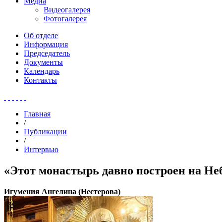
Медиа
Видеогалерея
Фотогалерея
Об отделе
Информация
Председатель
Документы
Календарь
Контакты
Главная
/
Публикации
/
Интервью
«Этот монастырь давно построен на Неб
Игумения Ангелина (Нестерова)