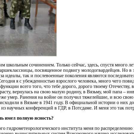
им школьным сочинением. Только сейчас, здесь, спустя много ле
таршеклассницы, посвященное подвигу молодогвардейцев. Но в 
ы за идеалы, так и послевоенные поколения являются последов
Сегодня я с убежденностью взрослого человека, много чего повид
 функции всего того, что тебе дорого, дорого твоему Отечеству,
озрасту, вернулась на свою малую родину, в Вязьму, мой папа –
уже умер. Ранения на войне он получил тяжелейшие, и всю свою
исходили в Вязьме в 1941 году. В официальной истории о них до
 из научных конференций в ГДР, в Потсдаме. И меня это так пот
ль имел полную ясность?
ого гидрометеорологического института меня по распределению
ционно-вычислительных систем Всесоюзного научно-исследовате