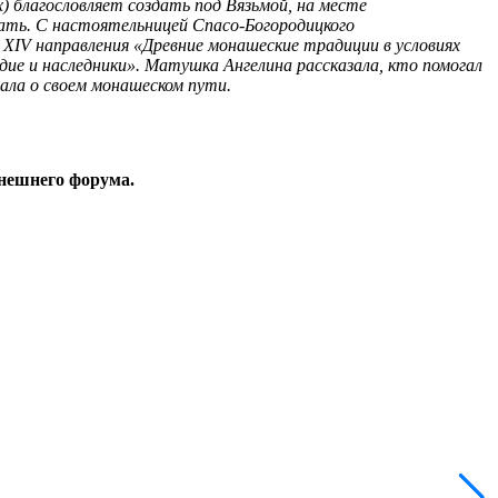
 благословляет создать под Вязьмой, на месте
нать. С настоятельницей Спасо-Богородицкого
XIV направления «Древние монашеские традиции в условиях
е и наследники». Матушка Ангелина рассказала, кто помогал
дала о своем монашеском пути.
ынешнего форума.