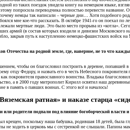
дной из таких поездок увидела книгу на немецком языке, взглян
поэтому попросила переводчика полностью перевести название. 
 почему немцы так написали – черные дни… Хотя подобного рода
оялся мне кое-что рассказать. В октябре 1941-го он поехал по 
 лежали мертвые люди. Это было место прорыва из «котла». Сего
аших армий (в состав которых входили и дивизии Московского на
гибло, закрыв путь к наступлению немецко-фашистских войск на
 Отечества на родной земле, где, наверное, не то что кажды
шением, чтобы он благословил построить в деревне, попавшей в
му отцу Федору, и назвать его в честь Небесного покровителя 
как покровителя православного воинства. Владыка благословил.
ельство, а в 2000 году митрополит Кирилл освятил наш деревянн
не в память о павших воинах. С этого всё и началось!
яземская ратная» и наказе старца «сиде
и или родители подпали под влияние богоборческой власти и
ыл крещен, поскольку наша бабушка, родившая 18 детей, была г
апы не ходить в церковь мы с сестренкой не слышали. Папина мам