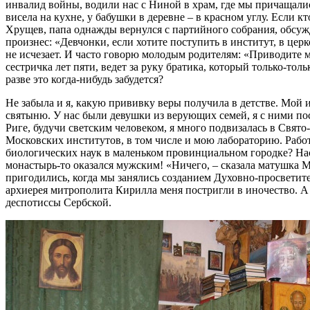
инвалид войны, водили нас с Ниной в храм, где мы причащал
висела на кухне, у бабушки в деревне – в красном углу. Если к
Хрущев, папа однажды вернулся с партийного собрания, обсуж
произнес: «Девчонки, если хотите поступить в институт, в церк
не исчезает. И часто говорю молодым родителям: «Приводите ма
сестричка лет пяти, ведет за руку братика, который только-тол
разве это когда-нибудь забудется?
Не забыла и я, какую прививку веры получила в детстве. Мой
святыню. У нас были девушки из верующих семей, я с ними пос
Риге, будучи светским человеком, я много подвизалась в Свя
Московских институтов, в том числе и мою лабораторию. Работа
биологических наук в маленьком провинциальном городке? Нас
монастырь-то оказался мужским! «Ничего, – сказала матушка Ма
пригодились, когда мы занялись созданием Духовно-просветит
архиерея митрополита Кирилла меня постригли в иночество. А
деспотиссы Сербской.