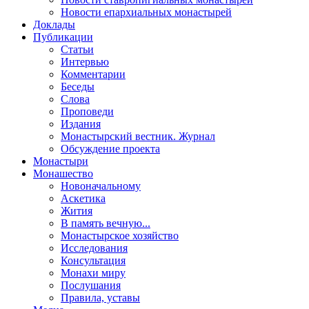
Новости епархиальных монастырей
Доклады
Публикации
Статьи
Интервью
Комментарии
Беседы
Слова
Проповеди
Издания
Монастырский вестник. Журнал
Обсуждение проекта
Монастыри
Монашество
Новоначальному
Аскетика
Жития
В память вечную...
Монастырское хозяйство
Исследования
Консультация
Монахи миру
Послушания
Правила, уставы