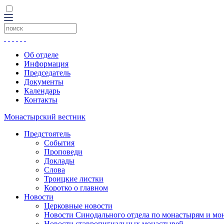
Об отделе
Информация
Председатель
Документы
Календарь
Контакты
Монастырский вестник
Предстоятель
События
Проповеди
Доклады
Слова
Троицкие листки
Коротко о главном
Новости
Церковные новости
Новости Синодального отдела по монастырям и мо
Новости ставропигиальных монастырей