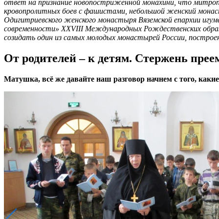
ответ на признание новопостриженной монахини, что митропо
кровопролитных боев с фашистами, небольшой женский монасты
Одигитриевского женского монастыря Вяземской епархии игуме
современности» XXVIII Международных Рождественских образо
созидать один из самых молодых монастырей России, построенн
От родителей – к детям. Стержень пре
Матушка, всё же давайте наш разговор начнем с того, как