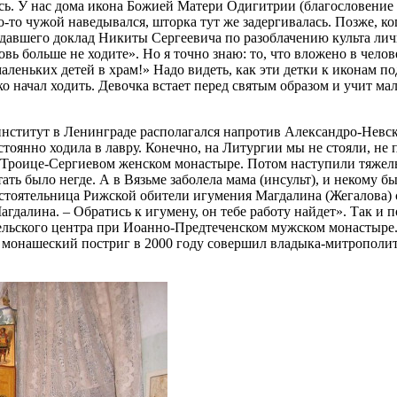
ись. У нас дома икона Божией Матери Одигитрии (благословени
то-то чужой наведывался, шторка тут же задергивалась. Позже, к
давшего доклад Никиты Сергеевича по разоблачению культа лич
овь больше не ходите». Но я точно знаю: то, что вложено в челов
леньких детей в храм!» Надо видеть, как эти детки к иконам по
ько начал ходить. Девочка встает перед святым образом и учит м
 институт в Ленинграде располагался напротив Александро-Невс
тоянно ходила в лавру. Конечно, на Литургии мы не стояли, не
то-Троице-Сергиевом женском монастыре. Потом наступили тяже
ть было негде. А в Вязьме заболела мама (инсульт), и некому бы
тоятельница Рижской обители игумения Магдалина (Жегалова) ск
гдалина. – Обратись к игумену, он тебе работу найдет». Так и п
ельского центра при Иоанно-Предтеченском мужском монастыре.
 монашеский постриг в 2000 году совершил владыка-митрополит