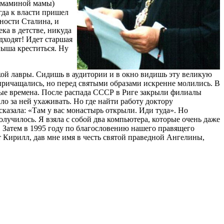
е маминой мамы)
огда к власти пришел
ности Сталина, и
ека в детстве, никуда
дходят! Идет старшая
алыша креститься. Ну
кой лавры. Сидишь в аудитории и в окно видишь эту великую
 причащались, но перед святыми образами искренне молились. В
лые времена. После распада СССР в Риге закрыли филиалы
ло за ней ухаживать. Но где найти работу доктору
азала: «Там у вас монастырь открыли. Иди туда». Но
олучилось. Я взяла с собой два компьютера, которые очень даже
 Затем в 1995 году по благословению нашего правящего
 Кирилл, дав мне имя в честь святой праведной Ангелины,