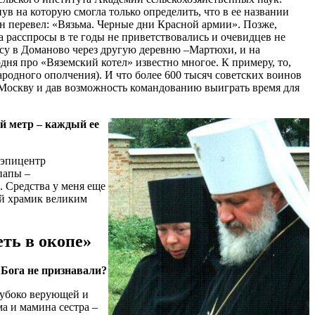
ув на которую смогла только определить, что в ее названии
Он перевел: «Вязьма. Черные дни Красной армии». Позже,
 расспросы в те годы не приветствовались и очевидцев не
лесу в Доманово через другую деревню –Мартюхи, и на
дня про «Вяземский котел» известно многое. К примеру, то,
родного ополчения). И что более 600 тысяч советских воинов
 Москву и дав возможность командованию выиграть время для
й метр –­ каждый ее
 эпицентр
папы –
 Средства у меня еще
ый храмик великим
ть в окопе»
 Бога не признавали?
лубоко верующей и
а и мамина сестра –