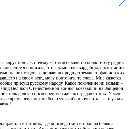
т я вдруг поняла, почему его зачитывали по областному радио.
заключение я написала, что как молодогвардейцы, воспитанные
ателями наших отцов, защищавших родную землю от фашистских
авшего на своем веку, могу повторить те слова. Мне кажется,
 вообще присущ русскому народу. Какое поколение ни возьми –
 инвалид Великой Отечественной войны, воевавший на Зайцевой
 не столь долгую послевоенную жизнь страдал от них. У меня
лгое время невозможно было что-либо прочитать – я-то узнала
рясло!
 направили в Латвию, где впоследствии и прошла большая
льского института Академии сельскохозяйственных наук.