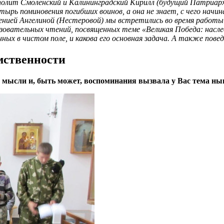
лит Смоленский и Калининградский Кирилл (будущий Патриарх)
рь поминовения погибших воинов, а она не знает, с чего начи
нией Ангелиной (Нестеровой) мы встретились во время работы 
вательных чтений, посвященных теме «Великая Победа: наследи
ых в чистом поле, и какова его основная задача. А также пове
емственности
ие мысли и, быть может, воспоминания вызвала у Вас тема н