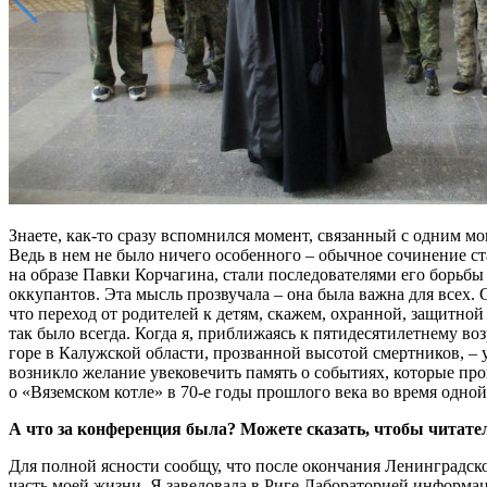
Знаете, как-то сразу вспомнился момент, связанный с одним мо
Ведь в нем не было ничего особенного – обычное сочинение с
на образе Павки Корчагина, стали последователями его борьб
оккупантов. Эта мысль прозвучала – она была важна для всех. 
что переход от родителей к детям, скажем, охранной, защитной
так было всегда. Когда я, приближаясь к пятидесятилетнему в
горе в Калужской области, прозванной высотой смертников, – 
возникло желание увековечить память о событиях, которые про
о «Вяземском котле» в 70-е годы прошлого века во время одной
А что за конференция была? Можете сказать, чтобы читате
Для полной ясности сообщу, что после окончания Ленинградск
часть моей жизни. Я заведовала в Риге Лабораторией информа