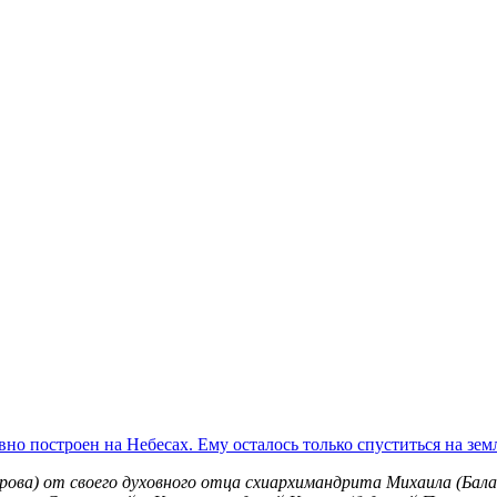
вно построен на Небесах. Ему осталось только спуститься на зе
ова) от своего духовного отца схиархимандрита Михаила (Балае