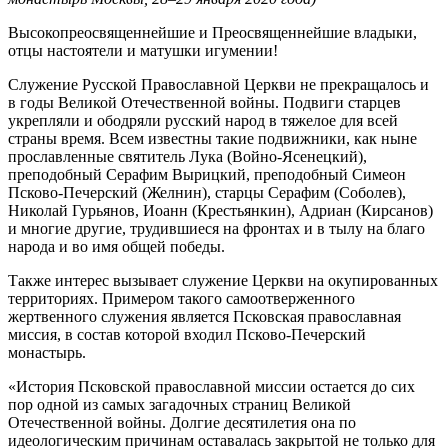
Высокопреосвященнейшие и Преосвященнейшие владыки,
отцы настоятели и матушки игумении!
Служение Русской Православной Церкви не прекращалось и
в годы Великой Отечественной войны. Подвиги старцев
укрепляли и ободряли русский народ в тяжелое для всей
страны время. Всем известны такие подвижники, как ныне
прославленные святитель Лука (Войно-Ясенецкий),
преподобный Серафим Вырицкий, преподобный Симеон
Псково-Печерский (Желнин), старцы Серафим (Соболев),
Николай Гурьянов, Иоанн (Крестьянкин), Адриан (Кирсанов)
и многие другие, трудившиеся на фронтах и в тылу на благо
народа и во имя общей победы.
Также интерес вызывает служение Церкви на окупированных
территориях. Примером такого самоотверженного
жертвенного служения является Псковская православная
миссия, в состав которой входил Псково-Печерский
монастырь.
«История Псковской православной миссии остается до сих
пор одной из самых загадочных страниц Великой
Отечественной войны. Долгие десятилетия она по
идеологическим причинам оставалась закрытой не только для