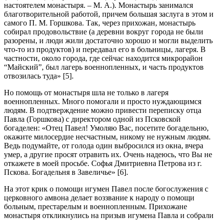
настоятелем монастыря. – М. А.). Монастырь занимался
благотворительной работой, причем большая заслуга в этом и
самого П. М. Горшкова. Так, через прихожан, монастырь
собирал продовольствие (а деревни вокруг города не были
разорены, и люди жили достаточно хорошо и могли выделить
что-то из продуктов) и передавал его в больницы, лагеря. В
частности, около города, где сейчас находится микрорайон
“Майский”, был лагерь военнопленных, и часть продуктов
отвозилась туда» [5].
Но помощь от монастыря шла не только в лагеря
военнопленных. Много помогали и просто нуждающимся
людям. В подтверждение можно привести переписку отца
Павла (Горшкова) с директором одной из Псковской
богаделен: «Отец Павел! Умоляю Вас, посетите богадельню,
окажите милосердие несчастным, никому не нужным людям.
Ведь подумайте, от голода один выбросился из окна, вчера
умер, а другие просят отравить их. Очень надеюсь, что Вы не
откажете в моей просьбе. Софья Дмитриевна Петрова из г.
Пскова. Богадельня в Завеличье» [6].
На этот крик о помощи игумен Павел после богослужения с
церковного амвона делает воззвание к народу о помощи
больным, престарелым и военнопленным. Прихожане
монастыря откликнулись на призыв игумена Павла и собрали