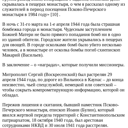
скрывалась в пещерах монастыря, о чем я рассказал одному из
служителей в период посещения Псково-Печерского
монастыря в 1984 году» [10] .
В ночь с 31-го марта на 1-е апреля 1944 года была страшная
бомбежка города и монастыря. Чудесным заступлением
Божией Матери не было прямого попадания бомб ни в одно
из зданий обители. Городские жители укрывались в пещерах
для овощей. В городе осколками бомб было убито несколько
человек, а в монастыре от осколка бомбы погиб схиепископ
Макарий (Васильев).
В заключение – о «наградах», которые получили миссионеры.
Митрополит Сергий (Воскресенский) был растрелян 29
апреля 1944 года, по дороге из Вильнюса в Каунас – до конца
неизвестно, чьей спецслужбой, немецкой или советской –
чтобы сокрыть компрометирующую информацию, которой он
обладал.
Пережив лишения и скитания, бывший наместник Псково-
Печерского монастыря, епископ Иоанн (Булин), который
явился жертвой передела территорий с Константинопольским
патриархатом, 18 октября 1940 года, был арестован
сотрудниками НКВД и 30 июля 1941 года расстрелян.