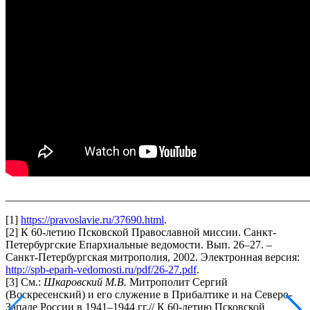
_______________________________________________________
[1]
https://pravoslavie.ru/37690.html
.
[2] К 60-летию Псковской Православной миссии. Санкт-
Петербургские Епархиальные ведомости. Вып. 26–27. –
Санкт-Петербургская митрополия, 2002. Электронная версия:
http://spb-eparh-vedomosti.ru/pdf/26-27.pdf
.
[3] См.:
Шкаровский М.В.
Митрополит Сергий
(Воскресенский) и его служение в Прибалтике и на Северо-
Западе России в 1941–1944 гг.// К 60-летию Псковской