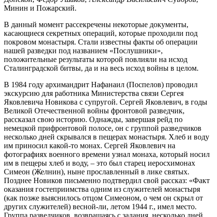
Минин и Пожарский.
В данный момент рассекречены некоторые документы,
касающиеся секретных операций, которые проходили под
покровом монастыря. Стали известны факты об операции
нашей разведки под названием «Послушники»,
положительные результаты которой повлияли на исход
Сталинградской битвы, да и на весь исход войны в целом.
В 1984 году архимандрит Нафанаил (Поспелов) проводил
экскурсию для работника Министерства связи Сергея
Яковлевича Новикова с супругой. Сергей Яковлевич, в годы
Великой Отечественной войны фронтовой разведчик,
рассказал свою историю. Однажды, завершая рейд по
немецкой прифронтовой полосе, он с группой разведчиков
несколько дней скрывался в пещерах монастыря. Хлеб и воду
им приносил какой-то монах. Сергей Яковлевич на
фотографиях военного времени узнал монаха, который носил
им в пещеры хлеб и воду, – это был старец иеросхимонах
Симеон (Желнин), ныне прославленный в лике святых.
Позднее Новиков письменно подтвердил свой рассказ: «Факт
оказания гостеприимства одним из служителей монастыря
(как позже выяснилось отцом Симеоном, о чем он скрыл от
других служителей) весной-ли, летом 1944 г., имел место.
Группа разведчиков, возвращаясь с задания, несколько дней