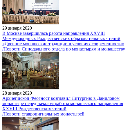
29 января 2020
В Москве завершилась работа направления XXVIII
Международных Рождественских образовательных чтений
«Древние монашеские традиции в условиях современности»
/Новости Синодального отдела по монастырям и монашеству
28 января 2020
Архиепископ Феогност возглавил Литургию в Даниловом
монастыре перед началом работы монашеского направления
XXVIII Рождественских чтений
/Новости ставропигиальных монастырей