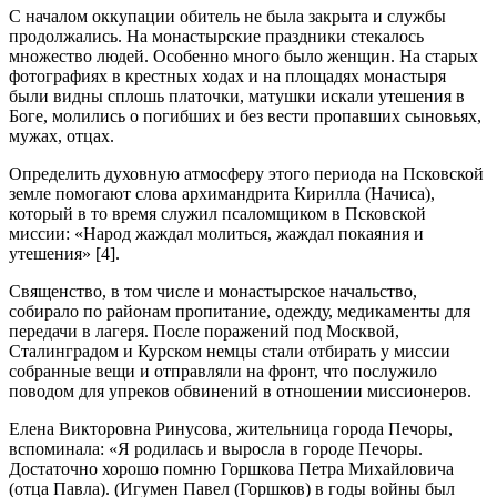
С началом оккупации обитель не была закрыта и службы
продолжались. На монастырские праздники стекалось
множество людей. Особенно много было женщин. На старых
фотографиях в крестных ходах и на площадях монастыря
были видны сплошь платочки, матушки искали утешения в
Боге, молились о погибших и без вести пропавших сыновьях,
мужах, отцах.
Определить духовную атмосферу этого периода на Псковской
земле помогают слова архимандрита Кирилла (Начиса),
который в то время служил псаломщиком в Псковской
миссии: «Народ жаждал молиться, жаждал покаяния и
утешения» [4].
Священство, в том числе и монастырское начальство,
собирало по районам пропитание, одежду, медикаменты для
передачи в лагеря. После поражений под Москвой,
Сталинградом и Курском немцы стали отбирать у миссии
собранные вещи и отправляли на фронт, что послужило
поводом для упреков обвинений в отношении миссионеров.
Елена Викторовна Ринусова, жительница города Печоры,
вспоминала: «Я родилась и выросла в городе Печоры.
Достаточно хорошо помню Горшкова Петра Михайловича
(отца Павла). (Игумен Павел (Горшков) в годы войны был