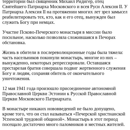
территории был священник Михаил Ридигер, отец
Святейшего Патриарха Московского и всея Руси Алексия II. У
Патриарха Алексия II на протяжении многих лет зрел замысел
реабилитировать тех, кто, как и его отец, вынужден был
служить Богу при немцах.
Участие Псково-Печерского монастыря в миссии было
посильное, насколько позволяла сложившаяся в Печорах
обстановка.
Жизнь в обители в послереволюционные годы была тяжела:
часть насельников покинули монастырь, многие из них –
вынужденно, некоторых репрессировали. Оставшаяся
престарелая братия совершала подвиг жертвенного служения
Богу и людям, сохраняя обитель от окончательного
уничтожения.
12 мая 1941 года произошло присоединение автономной
Православной Церкви Эстонии к Русской Православной
Церкви Московского Патриархата.
В монастыре никаких нововведений не было допущено,
кроме того, что он стал называться «Печерской христианской
Успенской трудовой общиной». Монастырь в этот период
посещало достаточно много паломников и местных жителей.