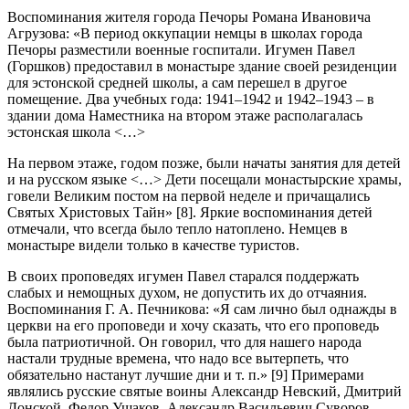
Воспоминания жителя города Печоры Романа Ивановича
Агрузова: «В период оккупации немцы в школах города
Печоры разместили военные госпитали. Игумен Павел
(Горшков) предоставил в монастыре здание своей резиденции
для эстонской средней школы, а сам перешел в другое
помещение. Два учебных года: 1941–1942 и 1942–1943 – в
здании дома Наместника на втором этаже располагалась
эстонская школа <…>
На первом этаже, годом позже, были начаты занятия для детей
и на русском языке <…> Дети посещали монастырские храмы,
говели Великим постом на первой неделе и причащались
Святых Христовых Тайн» [8]. Яркие воспоминания детей
отмечали, что всегда было тепло натоплено. Немцев в
монастыре видели только в качестве туристов.
В своих проповедях игумен Павел старался поддержать
слабых и немощных духом, не допустить их до отчаяния.
Воспоминания Г. А. Печникова: «Я сам лично был однажды в
церкви на его проповеди и хочу сказать, что его проповедь
была патриотичной. Он говорил, что для нашего народа
настали трудные времена, что надо все вытерпеть, что
обязательно настанут лучшие дни и т. п.» [9] Примерами
являлись русские святые воины Александр Невский, Дмитрий
Донской, Федор Ушаков, Александр Васильевич Суворов,