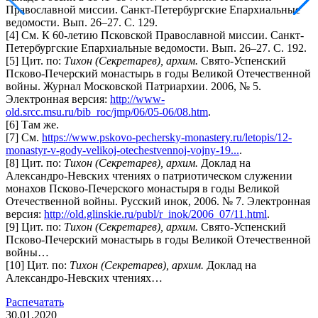
Православной миссии. Санкт-Петербургские Епархиальные
ведомости. Вып. 26–27. С. 129.
[4] См. К 60-летию Псковской Православной миссии. Санкт-
Петербургские Епархиальные ведомости. Вып. 26–27. С. 192.
[5] Цит. по:
Тихон (Секретарев), архим.
Свято-Успенский
Псково-Печерский монастырь в годы Великой Отечественной
войны. Журнал Московской Патриархии. 2006, № 5.
Электронная версия:
http://www-
old.srcc.msu.ru/bib_roc/jmp/06/05-06/08.htm
.
[6] Там же.
[7] См.
https://www.pskovo-pechersky-monastery.ru/letopis/12-
monastyr-v-gody-velikoj-otechestvennoj-vojny-19...
.
[8] Цит. по:
Тихон (Секретарев), архим.
Доклад на
Александро-Невских чтениях о патриотическом служении
монахов Псково-Печерского монастыря в годы Великой
Отечественной войны. Русский инок, 2006. № 7. Электронная
версия:
http://old.glinskie.ru/publ/r_inok/2006_07/11.html
.
[9] Цит. по:
Тихон (Секретарев), архим.
Свято-Успенский
Псково-Печерский монастырь в годы Великой Отечественной
войны…
[10] Цит. по:
Тихон (Секретарев), архим.
Доклад на
Александро-Невских чтениях…
Распечатать
30.01.2020