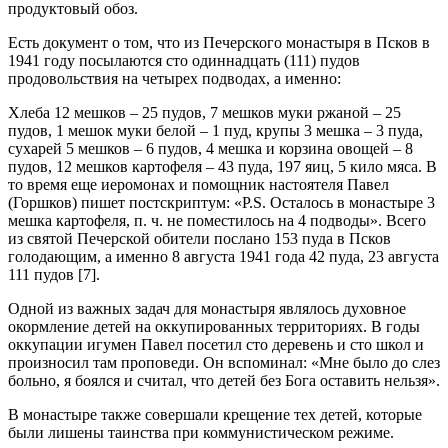
продуктовый обоз.
Есть документ о том, что из Печерского монастыря в Псков в
1941 году посылаются сто одиннадцать (111) пудов
продовольствия на четырех подводах, а именно:
Хлеба 12 мешков – 25 пудов, 7 мешков муки ржаной – 25
пудов, 1 мешок муки белой – 1 пуд, крупы 3 мешка – 3 пуда,
сухарей 5 мешков – 6 пудов, 4 мешка и корзина овощей – 8
пудов, 12 мешков картофеля – 43 пуда, 197 яиц, 5 кило мяса. В
то время еще иеромонах и помощник настоятеля Павел
(Горшков) пишет постскриптум: «P.S. Осталось в монастыре 3
мешка картофеля, п. ч. не поместилось на 4 подводы». Всего
из святой Печерской обители послано 153 пуда в Псков
голодающим, а именно 8 августа 1941 года 42 пуда, 23 августа
111 пудов [7].
Одной из важных задач для монастыря являлось духовное
окормление детей на оккупированных территориях. В годы
оккупации игумен Павел посетил сто деревень и сто школ и
произносил там проповеди. Он вспоминал: «Мне было до слез
больно, я боялся и считал, что детей без Бога оставить нельзя».
В монастыре также совершали крещение тех детей, которые
были лишены таинства при коммунистическом режиме.