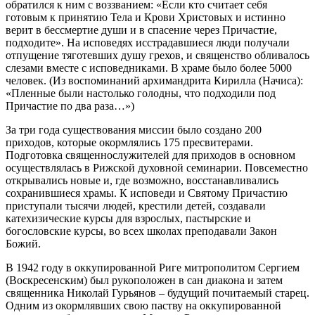
обратился к ним с воззванием: «Если кто считает себя
готовым к принятию Тела и Крови Христовых и истинно
верит в бессмертие души и в спасение через Причастие,
подходите». На исповедях исстрадавшиеся люди получали
отпущение тяготевших душу грехов, и священство обливалось
слезами вместе с исповедниками. В храме было более 5000
человек. (Из воспоминаний архимандрита Кирилла (Начиса):
«Пленные были настолько голодны, что подходили под
Причастие по два раза…»)
За три года существования миссии было создано 200
приходов, которые окормлялись 175 пресвитерами.
Подготовка священнослужителей для приходов в основном
осуществлялась в Рижской духовной семинарии. Повсеместно
открывались новые и, где возможно, восстанавливались
сохранившиеся храмы. К исповеди и Святому Причастию
приступали тысячи людей, крестили детей, создавали
катехизические курсы для взрослых, пастырские и
богословские курсы, во всех школах преподавали Закон
Божий.
В 1942 году в оккупированной Риге митрополитом Сергием
(Воскресенским) был рукоположен в сан диакона и затем
священника Николай Гурьянов – будущий почитаемый старец.
Одним из окормлявших свою паству на оккупированной