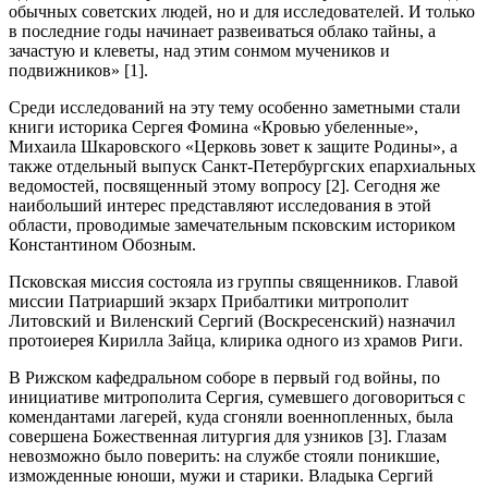
обычных советских людей, но и для исследователей. И только
в последние годы начинает развеиваться облако тайны, а
зачастую и клеветы, над этим сонмом мучеников и
подвижников» [1].
Среди исследований на эту тему особенно заметными стали
книги историка Сергея Фомина «Кровью убеленные»,
Михаила Шкаровского «Церковь зовет к защите Родины», а
также отдельный выпуск Санкт-Петербургских епархиальных
ведомостей, посвященный этому вопросу [2]. Сегодня же
наибольший интерес представляют исследования в этой
области, проводимые замечательным псковским историком
Константином Обозным.
Псковская миссия состояла из группы священников. Главой
миссии Патриарший экзарх Прибалтики митрополит
Литовский и Виленский Сергий (Воскресенский) назначил
протоиерея Кирилла Зайца, клирика одного из храмов Риги.
В Рижском кафедральном соборе в первый год войны, по
инициативе митрополита Сергия, сумевшего договориться с
комендантами лагерей, куда сгоняли военнопленных, была
совершена Божественная литургия для узников [3]. Глазам
невозможно было поверить: на службе стояли поникшие,
изможденные юноши, мужи и старики. Владыка Сергий