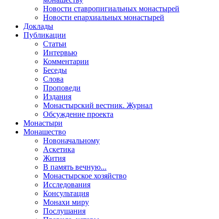
Новости ставропигиальных монастырей
Новости епархиальных монастырей
Доклады
Публикации
Статьи
Интервью
Комментарии
Беседы
Слова
Проповеди
Издания
Монастырский вестник. Журнал
Обсуждение проекта
Монастыри
Монашество
Новоначальному
Аскетика
Жития
В память вечную...
Монастырское хозяйство
Исследования
Консультация
Монахи миру
Послушания