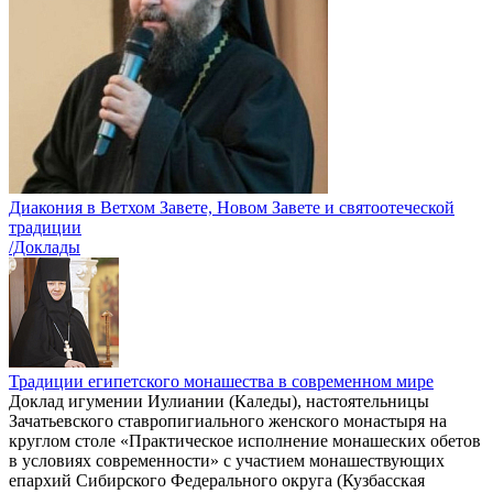
Диакония в Ветхом Завете, Новом Завете и святоотеческой
традиции
/Доклады
Традиции египетского монашества в современном мире
Доклад игумении Иулиании (Каледы), настоятельницы
Зачатьевского ставропигиального женского монастыря на
круглом столе «Практическое исполнение монашеских обетов
в условиях современности» с участием монашествующих
епархий Сибирского Федерального округа (Кузбасская